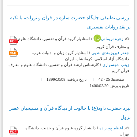
بررسی تطبیقی جایگاه حضرت ساره در قرآن و تورات، با تکیه
بر نقد روایات تفسیری
✍️
زهره نریمانی
/ استادیار گروه قرآن و تفسیر، دانشگاه علوم
و معارف قرآن کریم
جعفر فیروزمندی بندپی
/ استادیار گروه زبان و ادبیات عرب،
دانشگاه آزاد اسلامی، کرمانشاه، ایران
زینب شهسواری
/ کارشناس ارشد قرآن و تفسیر، دانشگاه علوم و معارف
قرآن کریم
صفحه‌ها:
25
42
تاریخ دریافت: 1399/10/08
-
تاریخ پذیرش: 1400/02/20
نبرد حضرت داود(ع) با جالوت از دیدگاه قرآن و مسیحیان عصر
نزول
✍️
اعظم پویازاده
/ دانشیار گروه علوم قرآن و حدیث، دانشگاه
تهران