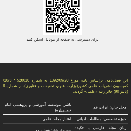
برای دسترسی به صفحه از موبایل اسکن کنید
این فصل‌نامه، براساس نامه مورخ 1392/09/20 به شماره 528018 / 18/3/
كمیسیون نشریات علمی كشور(وزارت علوم، تحقیقات و فناوری)، از شماره 8
(پاییز 90) حائز رتبه «علمی» گردید.
ناشر: موسسه آموزشی و پژوهشی امام
محل چاپ: ایران، قم
خمینی(ره)
حوزۀ تخصصی: مطالعات ادیانی
اعتبار مجله: علمی
زبان مجله: فارسی با چكیده
نوبت انتشار: فصل‌نامه