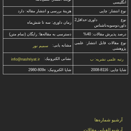
انگلیسی
نوع انتشار: چاپی
هزینۀ بررسی و انتشار مقاله: دارد
نوع داوری:حداقل2
زمان داوری: سه تا شش‌ماه
داور،دوسویه‌ناشناس
درصد پذیرش مقالات: 40%
دسترسی به مقاله‌ها: رایگان (تمام متن)
نوع مقالات قابل انتشار: علمی
مشابه یابی:
سمیم نور
پژوهشی
نشانی الكترونیك:
رتبه علمی نشریه: ب
info@nashriyat.ir
شاپا چاپی:
2008-8116
شاپا الکترونیک:
2980-809x
آرشیو شماره‌ها
آرشیو الفبایی مقالات