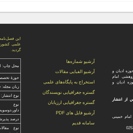
گردید.
آرشیو شماره‌ها
محل چاپ: ا
زه ادیان و
آرشیو الفبایی مقالات
وهشی امام
حوزۀ تخصصی
استخراج به پایگاه‌های علمی
زه ادیان و
زبان مجله: 
گستره جغرافیایی نویسندگان
نوع انتشار: 
 از انتشار
گستره جغرافیایی ارزیابان
داور،دوسویه
آرشیو فایل های PDF
امام خمینی
درصد پذیرش م
سامانه قدیم
نوع مقالا