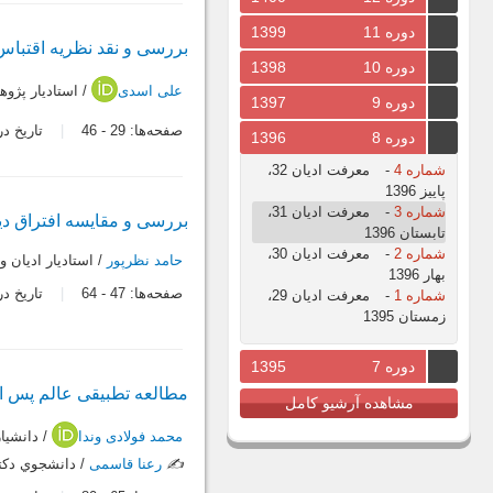
دوره 11
1399
بررسی و نقد نظریه اقتباس
دوره 10
1398
علی اسدی
/ استادیار پژو
دوره 9
1397
صفحه‌ها:
29
-
46
تاریخ دریافت:
دوره 8
1396
شماره 4
-
معرفت ادیان 32،
پاییز 1396
شماره 3
-
معرفت ادیان 31،
بررسی و مقایسه افتراق دین
تابستان 1396
شماره 2
-
معرفت ادیان 30،
حامد نظرپور
/ استاديار اديان 
بهار 1396
صفحه‌ها:
47
-
64
تاریخ دریافت:
شماره 1
-
معرفت ادیان 29،
زمستان 1395
دوره 7
1395
مطالعه تطبیقی عالم پس ا
مشاهده آرشیو کامل
محمد فولادی وندا
/ دانشيا
✍️
رعنا قاسمی
/ دانشجوي دكتر