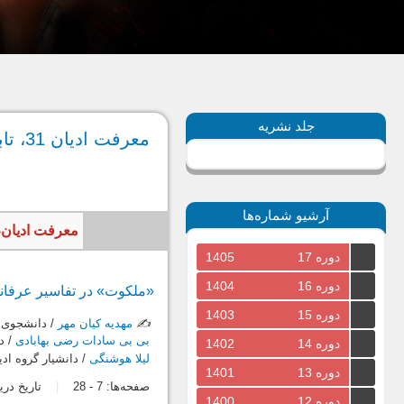
جلد نشریه
معرفت ادیان 31، تابستان 1396
آرشیو شماره‌ها
معرفت ادیان، سال 1396، جلد هشتم، شماره سوم، پیاپ
دوره 17
1405
دوره 16
1404
«ملکوت» در تفاسیر عرفا
دوره 15
1403
✍️
مهدیه کیان مهر
/ دانشجوی د
بی بی سادات رضی بهابادی
/ د
دوره 14
1402
لیلا هوشنگی
/ دانشيار گروه ادي
دوره 13
1401
صفحه‌ها:
7
-
28
تاریخ دریافت: 3
دوره 12
1400