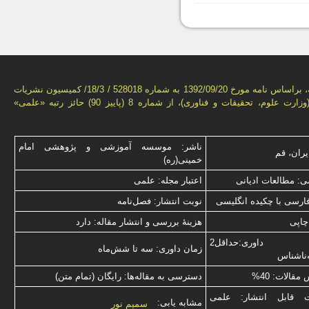
این فصل‌نامه، براساس نامه مورخ 1392/09/20 به شماره 528018 / 18/3/ كمیسیون نشریات
علمی كشور(وزارت علوم، تحقیقات و فناوری)، از شماره 8 (پاییز 90) حائز رتبه «علمی»
ناشر: موسسه آموزشی و پژوهشی امام
یران، قم
خمینی(ره)
: مطالعات ادیانی
اعتبار مجله: علمی
فارسی با چكیده انگلیسی
نوبت انتشار: فصل‌نامه
چاپی
هزینۀ بررسی و انتشار مقاله: دارد
نوع داوری:حداقل2
زمان داوری: سه تا شش‌ماه
‌ناشناس
قالات: 40%
دسترسی به مقاله‌ها: رایگان (تمام متن)
ت قابل انتشار: علمی
مشابه یابی:
سمیم نور