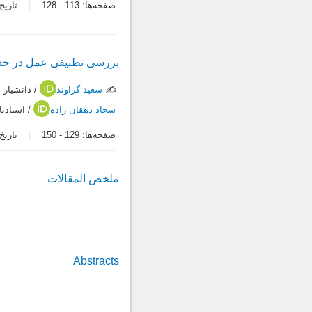
صفحه‌ها:
113
-
128
تاریخ در
بررسی تطبیقی عمل در حدیق
✍️
سعید گراوند
/ دانشيار 
سجاد دهقان زاده
/ استاديا
صفحه‌ها:
129
-
150
تاریخ در
ملخص المقالات
Abstracts