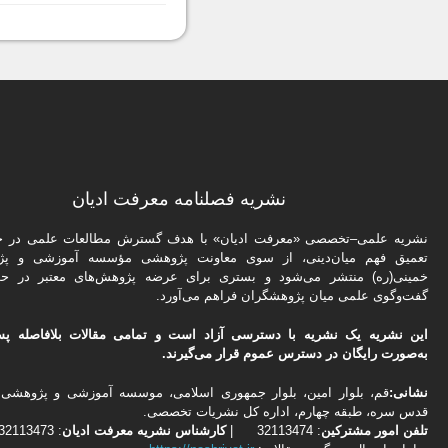
نشریه فصلنامه معرفت ادیان
نشریه علمی–تخصصی «معرفت ادیان» با هدف گسترش مطالعات علمی در حو
تعمیق فهم میان‌دینی، از سوی معاونت پژوهشی مؤسسه آموزشی و پژ
خمینی(ره) منتشر می‌شود و بستری برای عرضه پژوهش‌های معتبر در حو
گفت‌وگوی علمی میان پژوهشگران فراهم می‌آورد.
این نشریه یک نشریه با دسترسی آزاد است و تمامی مقالات بلافاصله پس
به‌صورت رایگان در دسترس عموم قرار می‌گیرند.
نشانی:
قم، بلوار امین، بلوار جمهوری اسلامی، موسسه آموزشی و پژوهشی 
قدس سره، طبقه چهارم، اداره كل نشریات تخصصی.
تلفن
امور مشتركین
: 32113474 |
کارشناس نشریه معرفت ادیان
: 02532113473