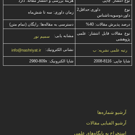
نوع انتشار: چاپی
هزینۀ بررسی و انتشار مقاله: دارد
نوع داوری:حداقل2
زمان داوری: سه تا شش‌ماه
داور،دوسویه‌ناشناس
درصد پذیرش مقالات: 40%
دسترسی به مقاله‌ها: رایگان (تمام متن)
نوع مقالات قابل انتشار: علمی
مشابه یابی:
سمیم نور
پژوهشی
نشانی الكترونیك:
رتبه علمی نشریه: ب
info@nashriyat.ir
شاپا چاپی:
2008-8116
شاپا الکترونیک:
2980-809x
آرشیو شماره‌ها
آرشیو الفبایی مقالات
استخراج به پایگاه‌های علمی