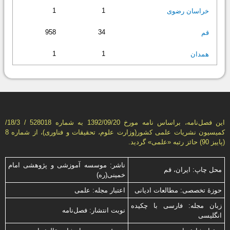
1
1
خراسان رضوی
958
34
قم
1
1
همدان
این فصل‌نامه، براساس نامه مورخ 1392/09/20 به شماره 528018 / 18/3/
كمیسیون نشریات علمی كشور(وزارت علوم، تحقیقات و فناوری)، از شماره 8
(پاییز 90) حائز رتبه «علمی» گردید.
ناشر: موسسه آموزشی و پژوهشی امام
محل چاپ: ایران، قم
خمینی(ره)
حوزۀ تخصصی: مطالعات ادیانی
اعتبار مجله: علمی
زبان مجله: فارسی با چكیده
نوبت انتشار: فصل‌نامه
انگلیسی