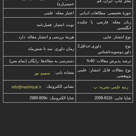
محل چاپ: ایران، قم
خمینی(ره)
حوزۀ تخصصی: مطالعات ادیانی
اعتبار مجله: علمی
زبان مجله: فارسی با چكیده
نوبت انتشار: فصل‌نامه
انگلیسی
نوع انتشار: چاپی
هزینۀ بررسی و انتشار مقاله: دارد
نوع داوری:حداقل2
زمان داوری: سه تا شش‌ماه
داور،دوسویه‌ناشناس
درصد پذیرش مقالات: 40%
دسترسی به مقاله‌ها: رایگان (تمام متن)
نوع مقالات قابل انتشار: علمی
مشابه یابی:
سمیم نور
پژوهشی
نشانی الكترونیك:
رتبه علمی نشریه: ب
info@nashriyat.ir
شاپا چاپی:
2008-8116
شاپا الکترونیک:
2980-809x