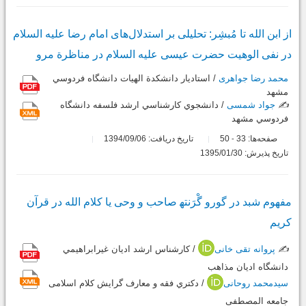
از ابن الله تا مُبشِر: تحلیلی بر استدلال‌های امام رضا علیه السلام
در نفی الوهیت حضرت عیسی علیه السلام در مناظرة مرو
محمد رضا جواهری
/ استاديار دانشكدة الهيات دانشگاه فردوسي
مشهد
✍️
جواد شمسی
/ دانشجوي كارشناسي ارشد فلسفه دانشگاه
فردوسي مشهد
صفحه‌ها:
33
50
تاریخ دریافت: 1394/09/06
-
تاریخ پذیرش: 1395/01/30
مفهوم شبد در گورو گْرَﻧﺘﻬ صاحب و وحی یا کلام الله در قرآن
کریم
✍️
پروانه تقی خانی
/ کارشناس ارشد اديان غيرابراهيمي
دانشگاه اديان مذاهب
سیدمحمد روحانی
/ دكتري فقه و معارف گرایش کلام اسلامی
جامعه المصطفی