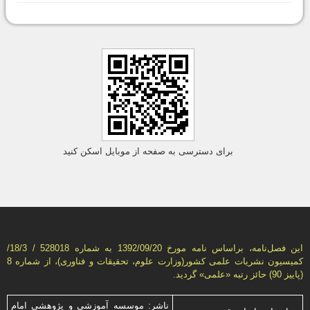
برای دسترسی به صفحه از موبایل اسکن کنید
این فصل‌نامه، براساس نامه مورخ 1392/09/20 به شماره 528018 / 18/3/
كمیسیون نشریات علمی كشور(وزارت علوم، تحقیقات و فناوری)، از شماره 8
(پاییز 90) حائز رتبه «علمی» گردید.
ناشر: موسسه آموزشی و پژوهشی امام