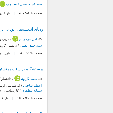
سیداکبر حسینی قلعه بهمن
صفحه‌ها:
59
-
76
تاریخ دریافت:
ردپای اندیشه‌های بودایی در 
✍️
امیر فرحزادی
/ مربی و 
سیداحمد عقیلی
/ دانشیار گروه
صفحه‌ها:
77
-
94
تاریخ دریافت:
پرستشگاه در سنت زرتشتی 
✍️
سعید گراوند
/ دانشیار 
اعظم صاحبی
/ کارشناسی ارشد 
سمانه مظفری
/ کارشناسی ارشد
صفحه‌ها:
95
-
110
تاریخ دریاف