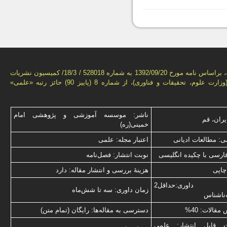
این فصل‌نامه، براساس نامه مورخ 1392/09/20 به شماره 528018 / 18/3/ كمیسیون نشریات
علمی كشور(وزارت علوم، تحقیقات و فناوری)، از شماره 8 (پاییز 90) حائز رتبه «علمی»
ناشر: موسسه آموزشی و پژوهشی امام
یران، قم
خمینی(ره)
: مطالعات ادیانی
اعتبار مجله: علمی
فارسی با چكیده انگلیسی
نوبت انتشار: فصل‌نامه
چاپی
هزینۀ بررسی و انتشار مقاله: دارد
نوع داوری:حداقل2
زمان داوری: سه تا شش‌ماه
‌ناشناس
قالات: 40%
دسترسی به مقاله‌ها: رایگان (تمام متن)
ت قابل انتشار: علمی