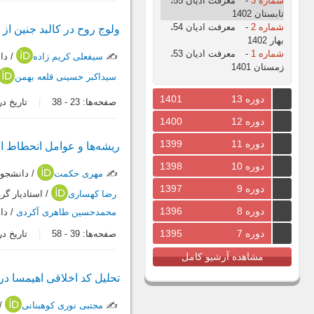
شماره 3
-
معرفت ادیان 55،
تابستان 1402
شماره 2
-
معرفت ادیان 54،
ولوج روح در کالبد جنین از 
بهار 1402
شماره 1
-
معرفت ادیان 53،
✍️
سیفعلی کریم زاده
/ دا
زمستان 1401
سیداکبر حسینی قلعه بهمن
دوره 13
1401
صفحه‌ها:
23
-
38
تاریخ دریافت:
دوره 12
1400
دوره 11
1399
ریشه‌ها و عوامل انحطاط اخ
دوره 10
1398
✍️
مهری حکمت
/ دانشجوی
دوره 9
1397
رضا کهساری
/ استادیار گر
دوره 8
1396
محمدحسین طاهری آکردی
/ دا
دوره 7
1395
صفحه‌ها:
39
-
58
تاریخ دریافت:
مشاهده آرشیو کامل
تحلیل کد اخلاقی اهیمسا در آ
✍️
مجتبی نوری کوهبنانی
/ 