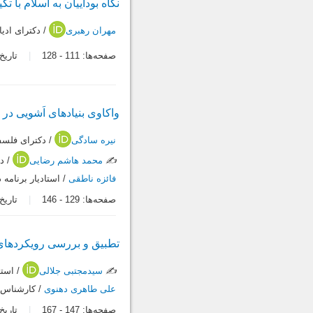
نگاه بوداییان به اسلام با تک
مهران رهبری
/ دکترای ادیا
صفحه‌ها:
111
-
128
تاریخ در
واکاوی بنیادهای اَشویی در
نیره سادگی
/ دکترای فلسفة
✍️
محمد هاشم رضایی
/ دا
فائزه ناطقی
/ استادیار برنامه
صفحه‌ها:
129
-
146
تاریخ در
تطبیق و بررسی رویکردهای ا
✍️
سیدمجتبی جلالی
/ استا
علی طاهری دهنوی
/ کارشناس ا
صفحه‌ها:
147
-
167
تاریخ در