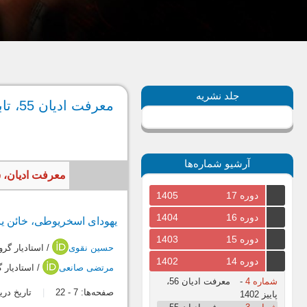
جلد نشریه
معرفت ادیان 55، تابستان 1402
آرشیو شماره‌ها
معرفت ادیان، سال 1402، جلد چهاردهم، شماره سوم، پیاپی 55
دوره 17
1405
دوره 16
1404
یهودای اسخریوطی، خائن یا فدایی عی
دوره 15
1403
حسین نقوی
/ استادیار گر
دوره 14
1402
مرتضی صانعی
/ استادیار
شماره 4
-
معرفت ادیان 56،
صفحه‌ها:
7
-
22
تاریخ دریافت: 5
پاییز 1402