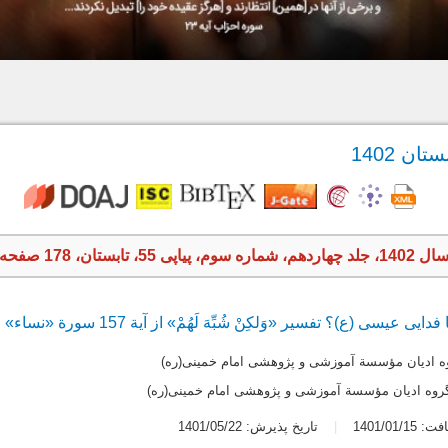
، تابستان، 178 صفحه
سی (ع)؟ تفسیر «وَلکِنْ شُبِّهَ لَهُمْ» از آیة 157 سورة «نساء»
وه ادیان مؤسسة آموزشی و پژوهشی امام خمینی(ره)
 گروه ادیان مؤسسة آموزشی و پژوهشی امام خمینی(ره)
1401/01/1
تاریخ پذیرش: 1401/05/22