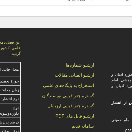
گردید.
آرشیو شماره‌ها
محل چاپ: ا
زه ادیان و
آرشیو الفبایی مقالات
وهشی امام
حوزۀ تخصصی
استخراج به پایگاه‌های علمی
زه ادیان و
زبان مجله: 
گستره جغرافیایی نویسندگان
نوع انتشار: 
 از انتشار
گستره جغرافیایی ارزیابان
داور،دوسویه
آرشیو فایل های PDF
امام خمینی
درصد پذیرش م
سامانه قدیم
نوع مقالا