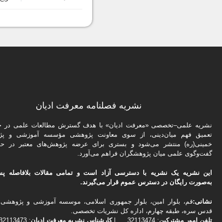
نشریه فصلنامه معرفت ادیان
نشریه علمی–تخصصی «معرفت ادیان» با هدف گسترش مطالعات علمی در حو
تعمیق فهم میان‌دینی، از سوی معاونت پژوهشی مؤسسه آموزشی و پژ
خمینی(ره) منتشر می‌شود و بستری برای عرضه پژوهش‌های معتبر در حو
گفت‌وگوی علمی میان پژوهشگران فراهم می‌آورد.
این نشریه یک نشریه با دسترسی آزاد است و تمامی مقالات بلافاصله پس
به‌صورت رایگان در دسترس عموم قرار می‌گیرند.
نشانی:
قم، بلوار امین، بلوار جمهوری اسلامی، موسسه آموزشی و پژوهشی 
قدس سره، طبقه چهارم، اداره كل نشریات تخصصی.
تلفن
امور مشتركین
: 32113474 |
کارشناس نشریه معرفت ادیان
: 02532113473