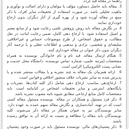
راهنما در مقاله قید گردد.
3. مقاله باید حاصل دستاورد مؤلف یا مولفان و دارای اصالت و نوآوری و
ماهیت تحلیلی باشد. در صورت استفاده از تحقیقات سایر افراد، با ذکر
منبع در مقاله آورده شود و از بهره گیری از آثار دیگران بدون ارجاع
خودداری نمایند.
4. در نگارش مقاله باید روش پژوهش علمی رعایت شود و از منابع معتبر
و اصیل استفاده شود. با ارجاع دهی کامل، ضمن رعایت امانت در نقل
مطالب، و حقوق اشخاص، از طرح موضوعات حساس و غیراخلاقی،
سلیقه‌ای و شخصی، نژادی و مذهبی و اطلاعات جعلی و یا ترجمه آثار
دیگران بدون ذکر عنوان در مقاله خودداری كنند.
5. هنگام ارسال مقاله، قید نام و نام خانوادگی نویسنده به همراه
مشخصات (مرتبه علمی، شماره تماس نویسنده، دانشگاه محل خدمت و
نشانی پست الکترونیکی) الزامی است.
6. ارائه همزمان یک مقاله به چند نشریه و یا مقالات منتشر شده و یا
پذیرش شده به سایر نشریات خلاف منشور اخلاقی و قوانین است.
7. ارجاع‌دهی مناسب: ارجاع دهی شامل ذکر کلیه کتاب‌ها، نشریات و
پایگاه‌های اینترنتی و سایر تحقیقات اشخاص در کتابنامه است. باید
مشخصات كامل منابع ارجاعی مطابق شیوه نامه مصوب نشریه باشد.
8. ذکر فرد مسئول و همکاران در مقاله: نویسنده مسئول مقاله کسی
است که در تهیه، آماده‌سازی، و نگارش مقاله سهم عمده به عهده دارد.
سایر نویسندگان نیز به عنوان همکار در مقاله ذکر می‌شوند. کلیه
نویسندگان باید مقاله را مطالعه و نسبت به ارائه آن به توافق رسیده
باشند.
9. ذکر پشتیبان‌های مالی: نویسنده مسئول باید در صورت وجود پشتیبان