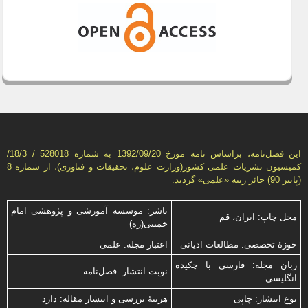
این فصل‌نامه، براساس نامه مورخ 1392/09/20 به شماره 528018 / 18/3/
كمیسیون نشریات علمی كشور(وزارت علوم، تحقیقات و فناوری)، از شماره 8
(پاییز 90) حائز رتبه «علمی» گردید.
ناشر: موسسه آموزشی و پژوهشی امام
محل چاپ: ایران، قم
خمینی(ره)
حوزۀ تخصصی: مطالعات ادیانی
اعتبار مجله: علمی
زبان مجله: فارسی با چكیده
نوبت انتشار: فصل‌نامه
انگلیسی
نوع انتشار: چاپی
هزینۀ بررسی و انتشار مقاله: دارد