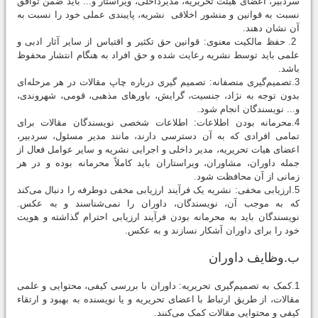
سردبیر، اعضای هیئت تحریریه، مدیرداخلی، ویراستار و... باید ضمن توافق
نسبت به قوانین و منشور اخلاقی نشریه، پایبندی عملی خود را نسبت به
آن نشان دهند.
2. حفظ مالكیت معنوی: قوانین حق تکثیر و اقتباس از سایر آثار ادبی و
علمی باید توسط نشریه رعایت شده و حق افراد به هنگام انتشار محفوظ
باشد.
3.تصمیم‌گیری منصفانه: تصمیم گیری درباره چاپ مقالات در هر مرحله‌ای
بدون توجه به نژاد، جنسیت، گرایش، باورهای مذهبی، قومی، شهروندی،
و... نویسندگان انجام شود.
4.محرمانه بودن اطلاعات: اطلاعات شخصی نویسندگان مقالات برای
تمامی افرادی که به آن دسترسی دارند، مانند مدیر مسئول، سردبیر،
اعضای هیات تحریریه، مدیر داخلی و اجرایی نشریه و سایر عوامل فعال از
جمله داوران، مشاوران، ویراستاران باید کاملاً محرمانه بوده و در هر
زمانی از آن محافظت شود.
5.ارزیابی مخفی: نشریه یک فرآیند ارزیابی مخفی دوطرفه را دنبال می‌کند
که به موجب آن، نویسندگان، داوران را نمی‌شناسند و به عکس.
نویسندگان باید به محرمانه بودن فرآیند ارزیابی احترام گذاشته و هویت
خود را برای داوران آشکار نسازند و به عکس.
ب.وظایف داوران
1.کمک به تصمیم‌گیری تحریریه: داوران با بررسی کیفی، محتوایی و علمی
مقالات، از طریق ارتباط با اعضای تحریریه و یا نویسنده به بهبود و ارتقاء
کیفی و محتوایی مقالات کمک می‌کنند.