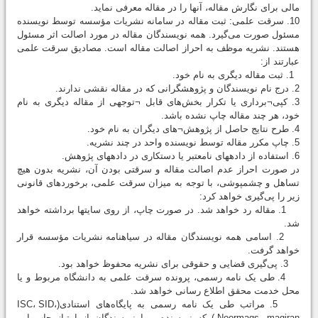
مالی برای نگارش مقاله، آنها را در مقاله معرفی نماید.
10. سرقت علمی: ثبت مقاله در سامانه نشریات مؤسسه توسط نویسنده
مسئول صورت می‌گیرد. همه نویسندگان مقاله در مورد اصالت اثر مسئول
هستند. نشریه موظف به احراز اصالت مقاله است. مصادیق سرقت علمی
عبارتند از:
1. ثبت مقاله دیگری به نام خود.
2. درج نام نویسندگان و پژوهشگرانی که در مقاله نقشی ندارند.
3. کپی¬‌برداری یا تکرار بخش‌های قابل ¬توجهی از مقاله دیگری به نام
خود، هر چند مقاله چاپ نشده باشد.
4. طرح نتایج حاصل از پژوهش¬های دیگران به نام خود.
5. چاپ مکرر مقاله توسط نویسنده واحد در چند نشریه.
6. استفاده از داده‎های نامعتبر یا دستکاری در داده‎های پژوهش.
در صورت احراز عدم اصالت مقاله و سرقتی بودن آن، نشریه بدون هیچ
تساهل و چشم‎پوشی، با توجه به میزان سرقت علمی، برخوردهای قانونی
زیر را پی‌گیری خواهد كرد:
1. مقاله رد خواهد شد. در صورت چاپ، از روی سایت‎ها برداشته خواهد
شد.
2. اسامی همه نویسندگان مقاله در سیاه‎نامه نشریات مؤسسه قرار
خواهد گرفت.
3. پی‌گیری قضایی و حقوقی برای نشریه محفوظ خواهد بود.
4. طی یک نامه رسمی، پرونده سرقت علمی به دانشگاه مربوط و یا
محل خدمت محقق اطلاع رسانی خواهد شد.
5. مراتب طی یک نامه رسمی به پایگاه‌های استنادی(ISC، SID،‌
Noormags، magiran.) كه نویسنده و یا نویسندگان از امتیاز چاپ این