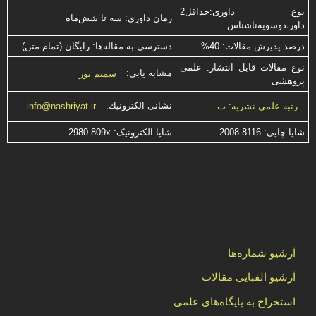
نوع داوری:حداقل2
زمان داوری: سه تا شش‌ماه
داور،دوسویه‌ناشناس
درصد پذیرش مقالات: 40%
دسترسی به مقاله‌ها: رایگان (تمام متن)
نوع مقالات قابل انتشار: علمی
مشابه یابی:
سمیم نور
پژوهشی
نشانی الكترونیك:
رتبه علمی نشریه: ب
info@nashriyat.ir
شاپا چاپی:
2008-8116
شاپا الکترونیک:
2980-809x
آرشیو شماره‌ها
آرشیو الفبایی مقالات
استخراج به پایگاه‌های علمی