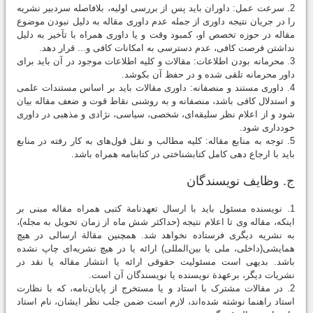
2. سرعت عمل: داوران باید پس از بررسی اولیه، بلافاصله سردبیر نشریه
را در جریان نتیجه داوری از جمله عدم داوری مقاله به دلیل نبودن موضوع
مقاله در حوزه تخصص او، کمبود وقت و یا داوری همراه با تآخیر به دلیل
نداشتن فرصت كافی، عدم دسترسی به امکانات کافی و... قرار دهد.
3. محرمانه بودن اطلاعات: مقالات و کلیه اطلاعات موجود در آن باید برای
داور محرمانه تلقی شده و در حفظ آن بکوشد.
4. داوری مستند و منصفانه: داوری مقالات باید بر اساس مستندات علمی
و استدلال کافی باشد، منصفانه و به روشنی نقاط قوت و ضعف مقاله بیان
شود و از اعلام نظر سلیقه‌ای، شخصی، سیاسی، نژادی و مذهبی در داوری
خودداری شود.
5. توجه به منابع مقاله: كلیه مطالب و نقل قول‌های به كار رفته در منابع
باید با ارجاع دهی کامل كتابشناختی در کتابنامه همراه باشد.
ج. وظایف نویسندگان
1. نویسنده مسئول باید با ارسال تعهدنامة کتبی همراه مقاله مبنی بر
اینکه، مقاله وی تا اعلام نتیجه (حداکثر شش ماه از زمان تحویل به مجله)،
به نشریه دیگری فرستاده نخواهد شد. همچنین مقالة ارسالی در هیچ
همایشی(داخلی، ملی یا بین‌المللی) ارائه یا در هیچ نشریه‌ای چاپ نشده
باشد. بدیهی است مسئولیت حقوقی ارائه یا انتشار مقاله یا نقد در
نشریات دیگر، برعهدة نویسنده یا نویسندگان آن است.
2. در مقالات مشترک با استاد و یا مستخرج از پایان‌نامه، که با نظارت
استاد راهنما نوشته شده‌اند، لازم است ضمن جلب نظر ایشان، نام استاد