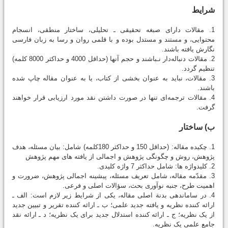
شرایط
1. مقالات دارای صبغه تحقیقی ـ تحلیلی، ساختار منطقی، انسجام
محتوایی، و مستند و مستدل بوده و با قلمی روان و رسا به زبان فارسی
نگارش یافته باشند.
2. مقالات دنباله‌دار نـباشند و حجم آنها (حداقل 4000 و حداکثر 8000 کلمه)
تنظیم گردد.
3. مقالات، نباید به عنوان بخشی از کتاب، یا به عنوان مقاله چاپ شده
باشند.
4. مقالات ترجمه‌ای تنها در صورت داشتن نقد مورد ارزیابی قرار خواهند
گرفت.
ب) ساختار
1. چکیده مقاله: (حداقل 150 و حداکثر 180کلمه) شامل: بیان مسئله، هدف
پژوهش، روش و چگونگی پژوهش و اجمالی از یافته‏ های مهم پژوهش
2. کلیدواژه ‏ها: شامل حداکثر 7 واژه کلیدی.
3. مقدّمه مقاله، شامل تعریف مسئله، پیشینه اجمالی پژوهش، ضرورت و
اهمیت طرح، جنبه نوآوری بحث، سؤالات اصلی و فرعی.
4. در سامان‏دهی بدنة اصلی مقاله، یکی از شرایط زیر لازم است: الف ـ
ارائه کننده نظریه و یافته جدید علمی؛ ب ـ ارائه کننده تقریر و تبیین جدید
از یک نظریه؛ ج ـ ارائه کننده استدلال جدید برای یک نظریه؛ د ـ ارائه نقد
جامع علمی یک نظریه.