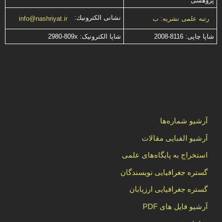
پژوهشی
نشانی الكترونیك:
رتبه علمی نشریه: ب
info@nashriyat.ir
شاپا چاپی:
2008-8116
شاپا الکترونیک:
2980-809x
آرشیو شماره‌ها
آرشیو الفبایی مقالات
استخراج به پایگاه‌های علمی
گستره جغرافیایی نویسندگان
گستره جغرافیایی ارزیابان
آرشیو فایل های PDF