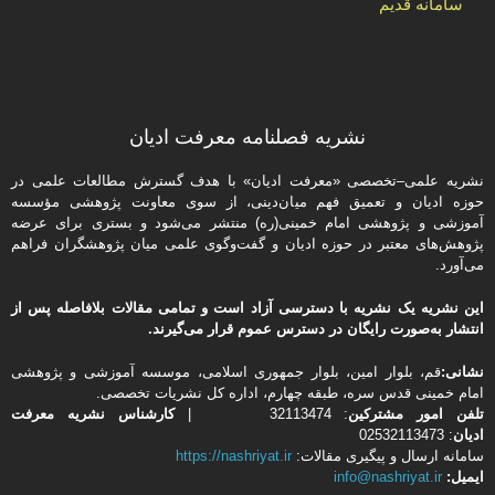
سامانه قدیم
نشریه فصلنامه معرفت ادیان
نشریه علمی–تخصصی «معرفت ادیان» با هدف گسترش مطالعات علمی در
حوزه ادیان و تعمیق فهم میان‌دینی، از سوی معاونت پژوهشی مؤسسه
آموزشی و پژوهشی امام خمینی(ره) منتشر می‌شود و بستری برای عرضه
پژوهش‌های معتبر در حوزه ادیان و گفت‌وگوی علمی میان پژوهشگران فراهم
می‌آورد.
این نشریه یک نشریه با دسترسی آزاد است و تمامی مقالات بلافاصله پس از
انتشار به‌صورت رایگان در دسترس عموم قرار می‌گیرند.
نشانی:
قم، بلوار امین، بلوار جمهوری اسلامی، موسسه آموزشی و پژوهشی
امام خمینی قدس سره، طبقه چهارم، اداره كل نشریات تخصصی.
تلفن
امور مشتركین
: 32113474 |
کارشناس نشریه معرفت
ادیان
: 02532113473
سامانه ارسال و پیگیری مقالات:
https://nashriyat.ir
ایمیل:
info@nashriyat.ir