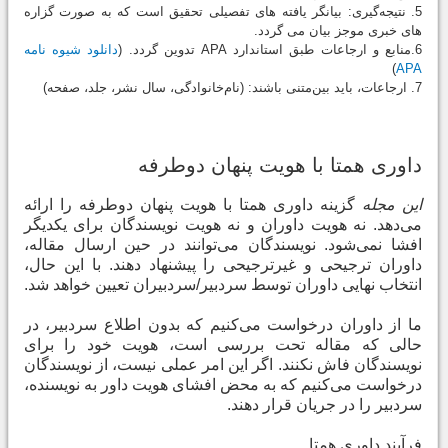
5. نتیجه‌گیری: بیانگر یافته ‏های تفصیلی تحقیق است که به صورت گزاره
‏های خبری موجز بیان می‏ گردد.
6.منابع و ارجاعات طبق استاندارد APA تدوین گردد. (
دانلود شیوه نامه
)
APA
7. ارجاعات، باید بین‌متنی باشند: (نام‌خانوادگی، سال نشر، جلد، صفحه)
داوری همتا با هویت پنهان دوطرفه
این مجله
گزینه داوری همتا با هویت پنهان دوطرفه را ارائه
می‌دهد. نه هویت داوران و نه هویت نویسندگان برای یکدیگر
افشا نمی‌شود. نویسندگان می‌توانند در حین ارسال مقاله،
داوران ترجیحی و غیرترجیحی را پیشنهاد دهند. با این حال،
انتخاب نهایی داوران توسط سردبیر/سردبیران تعیین خواهد شد
.
ما از داوران درخواست می‌کنیم که بدون اطلاع سردبیر، در
حالی که مقاله تحت بررسی است، هویت خود را برای
نویسندگان فاش نکنند. اگر این امر عملی نیست، از نویسندگان
درخواست می‌کنیم که به محض افشای هویت داور به نویسنده،
سردبیر را در جریان قرار دهند
.
فرآیند داوری همتا