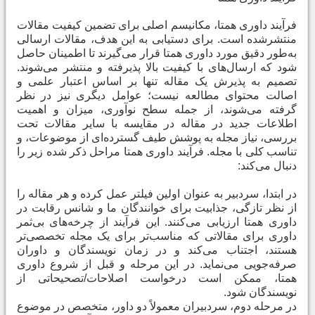
فرآیند داوری همتا، مکانیسم اصلی برای تضمین کیفیت مقالات
منتشرشده است. برای دستیابی به این هدف، مقالات ارسالی
به‌طور دقیق مورد داوری همتا قرار می‌گیرند تا اطمینان حاصل
شود که ارسال‌های با کیفیت بالا پذیرفته و منتشر می‌شوند.
تصمیم به پذیرش یک مقاله تنها بر اساس اعتبار علمی و
اصالت محتوای مطالعه نیست؛ عوامل دیگری نیز در نظر
گرفته می‌شوند، از جمله سطح نوآوری، میزان و اهمیت
اطلاعات جدید در مقاله در مقایسه با سایر مقالات تحت
بررسی، نیاز مجله به پوشش طیف گسترده‌ای از موضوعات، و
تناسب کلی با مجله. فرآیند داوری همتا مراحل ذکر شده زیر را
دنبال می‌کند
:
در ابتدا، سردبیر به عنوان اولین فیلتر عمل کرده و هر مقاله را
از نظر تازگی، جذابیت برای خوانندگان ما و شانس رقابت در
داوری همتا ارزیابی می‌کنند. این فرآیند از چرخه‌های بی‌ثمر
داوری برای مقالاتی که مناسب‌تر برای یک مجله تخصصی‌تر
هستند، اجتناب می‌کند و در زمان نویسندگان و داوران
صرفه‌جویی می‌نماید. در این مرحله و قبل از شروع داوری
همتا، ممکن است درخواست اصلاحات/تصحیحاتی از
نویسندگان شود
.
در مرحله دوم، سردبیران معمولاً دو داور، متخصص در موضوع