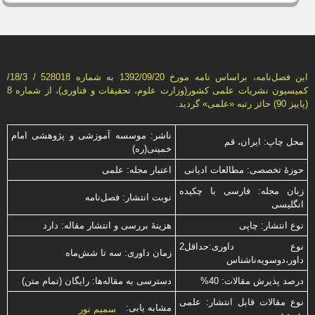
این فصل‌نامه، براساس نامه مورخ 1392/09/20 به شماره 528018 / 18/3/
كمیسیون نشریات علمی كشور(وزارت علوم، تحقیقات و فناوری)، از شماره 8
(پاییز 90) حائز رتبه «علمی» گردید.
ناشر: موسسه آموزشی و پژوهشی امام
محل چاپ: ایران، قم
خمینی(ره)
حوزۀ تخصصی: مطالعات ادیانی
اعتبار مجله: علمی
زبان مجله: فارسی با چكیده
نوبت انتشار: فصل‌نامه
انگلیسی
نوع انتشار: چاپی
هزینۀ بررسی و انتشار مقاله: دارد
نوع داوری:حداقل2
زمان داوری: سه تا شش‌ماه
داور،دوسویه‌ناشناس
درصد پذیرش مقالات: 40%
دسترسی به مقاله‌ها: رایگان (تمام متن)
نوع مقالات قابل انتشار: علمی
مشابه یابی:
سمیم نور