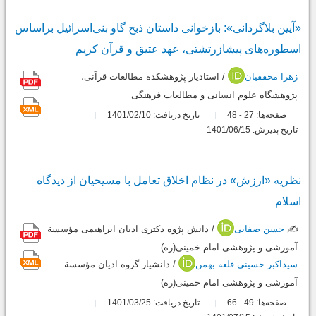
«آیین بلاگردانی»: بازخوانی داستان ذبح گاو بنی‌اسرائیل براساس
اسطوره‌های پیشازرتشتی، عهد عتیق و قرآن کریم
زهرا محققیان
/ استادیار پژوهشکده مطالعات قرآنی،
پژوهشگاه علوم انسانی و مطالعات فرهنگی
صفحه‌ها:
27
48
تاریخ دریافت: 1401/02/10
-
تاریخ پذیرش: 1401/06/15
نظریه «ارزش» در نظام اخلاق تعامل با مسیحیان از دیدگاه
اسلام
✍️
حسن صفایی
/ دانش پژوه دکتری ادیان ابراهیمی مؤسسة
آموزشی و پژوهشی امام خمینی(ره)
سیداکبر حسینی قلعه بهمن
/ دانشیار گروه ادیان مؤسسة
آموزشی و پژوهشی امام خمینی(ره)
صفحه‌ها:
49
66
تاریخ دریافت: 1401/03/25
-