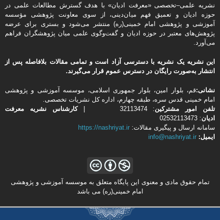
نشریه علمی–تخصصی «معرفت ادیان» با هدف گسترش مطالعات علمی در
حوزه ادیان و تعمیق فهم میان‌دینی، از سوی معاونت پژوهشی مؤسسه
آموزشی و پژوهشی امام خمینی(ره) منتشر می‌شود و بستری برای عرضه
پژوهش‌های معتبر در حوزه ادیان و گفت‌وگوی علمی میان پژوهشگران فراهم
می‌آورد.
این نشریه یک نشریه با دسترسی آزاد است و تمامی مقالات بلافاصله پس از
انتشار به‌صورت رایگان در دسترس عموم قرار می‌گیرند.
نشانی:
قم، بلوار امین، بلوار جمهوری اسلامی، موسسه آموزشی و پژوهشی
امام خمینی قدس سره، طبقه چهارم، اداره كل نشریات تخصصی.
تلفن
امور مشتركین
: 32113474 |
کارشناس نشریه معرفت
ادیان
: 02532113473
سامانه ارسال و پیگیری مقالات:
https://nashriyat.ir
ایمیل:
info@nashriyat.ir
تمام حقوق مادی و معنوی این پایگاه متعلق به موسسه آموزشی و پژوهشی
امام خمینی(ره) می باشد