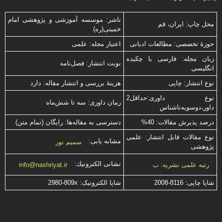
ناشر: موسسه آموزشی و پژوهشی امام
محل چاپ: ایران، قم
خمینی(ره)
حوزۀ تخصصی: مطالعات ادیانی
اعتبار مجله: علمی
زبان مجله: فارسی با چكیده
نوبت انتشار: فصل‌نامه
انگلیسی
نوع انتشار: چاپی
هزینۀ بررسی و انتشار مقاله: دارد
نوع داوری:حداقل2
زمان داوری: سه تا شش‌ماه
داور،دوسویه‌ناشناس
درصد پذیرش مقالات: 40%
دسترسی به مقاله‌ها: رایگان (تمام متن)
نوع مقالات قابل انتشار: علمی
مشابه یابی:
سمیم نور
پژوهشی
نشانی الكترونیك:
رتبه علمی نشریه: ب
info@nashriyat.ir
شاپا چاپی:
2008-8116
شاپا الکترونیک:
2980-809x