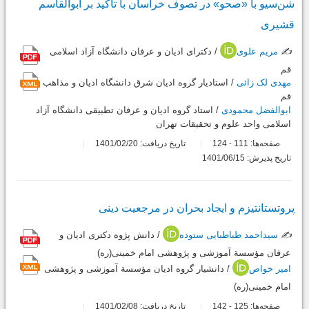
شن‌سیو با «صحو» در تصوف خراسان با تأکید بر ابوالقاسم
قشیری
✍️
مریم علوی
/ دکترای ادیان و عرفان دانشگاه آزاد اسلامی
قم
مهدی لک زائی
/ استادیار گروه ادیان شرق دانشگاه ادیان و مذاهب
قم
ابوالفضل محمودی
/ استاد گروه ادیان و عرفان تطبیقی دانشگاه آزاد
اسلامی واحد علوم و تحقیقات تهران
صفحه‌ها:
111
124
تاریخ دریافت: 1401/02/20
-
تاریخ پذیرش: 1401/06/15
پروتستانتیزم و ایجاد بحران در مرجعیت دینی
✍️
سیداحمد طباطبایی ستوده
/ دانش پژوه دکتری ادیان و
عرفان مؤسسة آموزشی و پژوهشی امام خمینی(ره)
امیر خواص
/ دانشیار گروه ادیان مؤسسة آموزشی و پژوهشی
امام خمینی(ره)
صفحه‌ها:
125
142
تاریخ دریافت: 1401/02/08
-