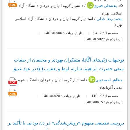
✍️
بخشعلی قنبری
/ دانشیار گروه ادیان و عرفان دانشگاه آزاد
اسلامی تهران
محمد رضا عدلی
/ استادیار گروه ادیان و عرفان دانشگاه آزاد اسلامی
تهران
صفحه‌ها:
85
94
تاریخ دریافت: 1401/03/06
-
تاریخ پذیرش: 1401/07/02
توجیهات رَبّی‌های اَگّادا، متفکران یهودی و محققان از صفات
منفی حضرت ابراهیم، ساره، لوط و یعقوب (ع) در عهد عتیق
مظاهر احمدتوبی
/ استادیار گروه ادیان و عرفان دانشگاه شهید
مدنی آذربایجان
صفحه‌ها:
95
110
تاریخ دریافت: 1401/03/20
-
تاریخ پذیرش: 1401/08/15
بررسی تطبیقی مفهوم «روشن‌شدگی» در ذن بودایی با تأکید بر