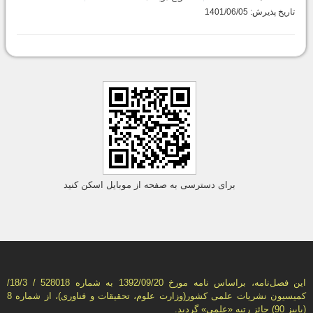
تاریخ پذیرش: 1401/06/05
برای دسترسی به صفحه از موبایل اسکن کنید
این فصل‌نامه، براساس نامه مورخ 1392/09/20 به شماره 528018 / 18/3/
كمیسیون نشریات علمی كشور(وزارت علوم، تحقیقات و فناوری)، از شماره 8
(پاییز 90) حائز رتبه «علمی» گردید.