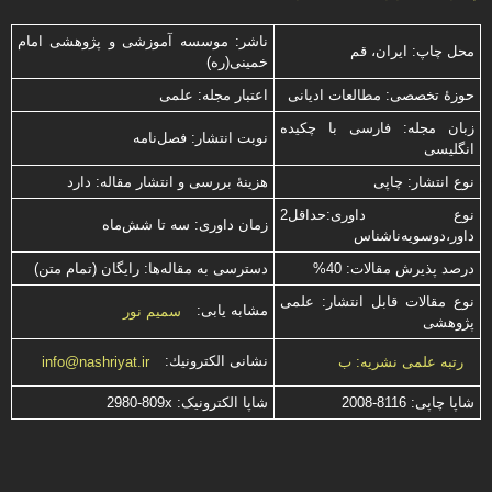
ناشر: موسسه آموزشی و پژوهشی امام
محل چاپ: ایران، قم
خمینی(ره)
حوزۀ تخصصی: مطالعات ادیانی
اعتبار مجله: علمی
زبان مجله: فارسی با چكیده
نوبت انتشار: فصل‌نامه
انگلیسی
نوع انتشار: چاپی
هزینۀ بررسی و انتشار مقاله: دارد
نوع داوری:حداقل2
زمان داوری: سه تا شش‌ماه
داور،دوسویه‌ناشناس
درصد پذیرش مقالات: 40%
دسترسی به مقاله‌ها: رایگان (تمام متن)
نوع مقالات قابل انتشار: علمی
مشابه یابی:
سمیم نور
پژوهشی
نشانی الكترونیك:
رتبه علمی نشریه: ب
info@nashriyat.ir
شاپا چاپی:
2008-8116
شاپا الکترونیک:
2980-809x