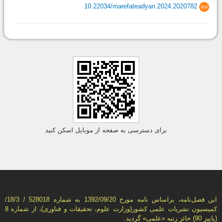
10.22034/marefateadyan.2024.2020782
doi
برای دسترسی به صفحه از موبایل اسکن کنید
این فصل‌نامه، براساس نامه مورخ 1392/09/20 به شماره 528018 / 18/3/
كمیسیون نشریات علمی كشور(وزارت علوم، تحقیقات و فناوری)، از شماره 8
(پاییز 90) حائز رتبه «علمی» گردید.