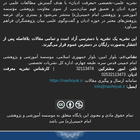
نشریه علمی–تخصصی «معرفت ادیان» با هدف گسترش مطالعات علمی در
حوزه ادیان و تعمیق فهم میان‌دینی، از سوی معاونت پژوهشی مؤسسه
آموزشی و پژوهشی امام خمینی(ره) منتشر می‌شود و بستری برای عرضه
پژوهش‌های معتبر در حوزه ادیان و گفت‌وگوی علمی میان پژوهشگران فراهم
می‌آورد.
این نشریه یک نشریه با دسترسی آزاد است و تمامی مقالات بلافاصله پس از
انتشار به‌صورت رایگان در دسترس عموم قرار می‌گیرند.
نشانی:
قم، بلوار امین، بلوار جمهوری اسلامی، موسسه آموزشی و پژوهشی
امام خمینی قدس سره، طبقه چهارم، اداره كل نشریات تخصصی.
تلفن
امور مشتركین
: 32113474 |
کارشناس نشریه معرفت
ادیان
: 02532113473
سامانه ارسال و پیگیری مقالات:
https://nashriyat.ir
ایمیل:
info@nashriyat.ir
تمام حقوق مادی و معنوی این پایگاه متعلق به موسسه آموزشی و پژوهشی
امام خمینی(ره) می باشد