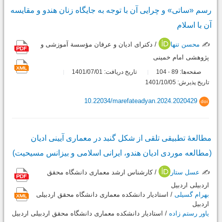
رسم «ساتی» و چرایی آن با توجه به جایگاه زنان هندو و مقایسه
آن با اسلام
✍️
محسن تنها
/ دکترای ادیان و عرفان مؤسسة آموزشی و
پژوهشی امام خمینی
صفحه‌ها:
89
104
تاریخ دریافت: 1401/07/01
-
تاریخ پذیرش: 1401/10/05
10.22034/marefateadyan.2024.2020429
doi
مطالعۀ تطبیقی تلقی از شکل گنبد در معماری آیینی ادیان
(مطالعه موردی ادیان هندو، ایرانی اسلامی و بیزانس مسیحیت)
✍️
عسل ستار
/ کارشناس ارشد معماری دانشگاه محقق
اردبیلی اردبیل
بهرام گسیلی
/ استادیار دانشکده معماری دانشگاه محقق اردبیلی
اردبیل
یاور رستم زاده
/ استادیار دانشکده معماری دانشگاه محقق اردبیلی اردبیل