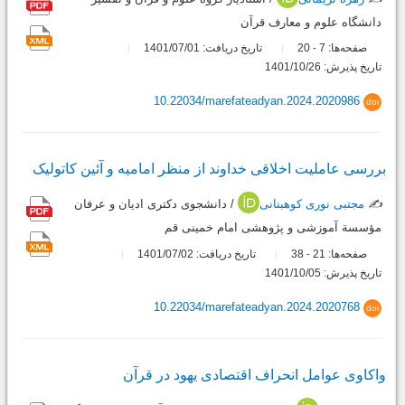
دانشگاه علوم و معارف قرآن
صفحه‌ها:
7
20
تاریخ دریافت: 1401/07/01
-
تاریخ پذیرش: 1401/10/26
10.22034/marefateadyan.2024.2020986
doi
بررسی عاملیت اخلاقی خداوند از منظر امامیه و آئین کاتولیک
✍️
مجتبی نوری کوهبنانی
/ دانشجوی دکتری ادیان و عرفان
مؤسسة آموزشی و پژوهشی امام خمینی قم
صفحه‌ها:
21
38
تاریخ دریافت: 1401/07/02
-
تاریخ پذیرش: 1401/10/05
10.22034/marefateadyan.2024.2020768
doi
واکاوی عوامل انحراف اقتصادی یهود در قرآن