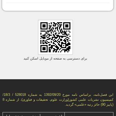
برای دسترسی به صفحه از موبایل اسکن کنید
این فصل‌نامه، براساس نامه مورخ 1392/09/20 به شماره 528018 / 18/3/
كمیسیون نشریات علمی كشور(وزارت علوم، تحقیقات و فناوری)، از شماره 8
(پاییز 90) حائز رتبه «علمی» گردید.