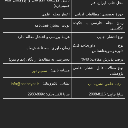
ناشر: موسسه آموزشی و پژوهشی امام
محل چاپ: ایران، قم
خمینی(ره)
حوزۀ تخصصی: مطالعات ادیانی
اعتبار مجله: علمی
زبان مجله: فارسی با چكیده
نوبت انتشار: فصل‌نامه
انگلیسی
نوع انتشار: چاپی
هزینۀ بررسی و انتشار مقاله: دارد
نوع داوری:حداقل2
زمان داوری: سه تا شش‌ماه
داور،دوسویه‌ناشناس
درصد پذیرش مقالات: 40%
دسترسی به مقاله‌ها: رایگان (تمام متن)
نوع مقالات قابل انتشار: علمی
مشابه یابی:
سمیم نور
پژوهشی
نشانی الكترونیك:
رتبه علمی نشریه: ب
info@nashriyat.ir
شاپا چاپی:
2008-8116
شاپا الکترونیک:
2980-809x