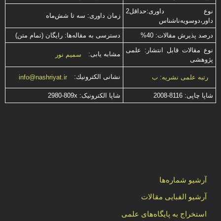
نوع داوری:حداقل2
زمان داوری: سه تا شش‌ماه
داور،دوسویه‌ناشناس
درصد پذیرش مقالات: 40%
دسترسی به مقاله‌ها: رایگان (تمام متن)
نوع مقالات قابل انتشار: علمی
مشابه یابی:
سمیم نور
پژوهشی
نشانی الكترونیك:
رتبه علمی نشریه: ب
info@nashriyat.ir
شاپا چاپی:
2008-8116
شاپا الکترونیک:
2980-809x
آرشیو شماره‌ها
آرشیو الفبایی مقالات
استخراج به پایگاه‌های علمی