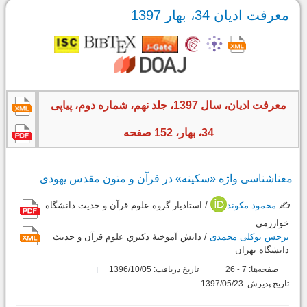
معرفت ادیان 34، بهار 1397
معرفت ادیان، سال 1397، جلد نهم، شماره دوم، پیاپی
34، بهار، 152 صفحه
معناشناسی واژه «سکینه» در قرآن و متون مقدس یهودی
✍️
محمود مکوند
/ استاديار گروه علوم قرآن و حديث دانشگاه
خوارزمي
نرجس توکلی محمدی
/ دانش آموختۀ دكتري علوم قرآن و حديث
دانشگاه تهران
صفحه‌ها:
7
26
تاریخ دریافت: 1396/10/05
-
تاریخ پذیرش: 1397/05/23