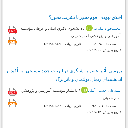
اخلاق یهودی: قوم‌محور یا بشریت‌محور؟
محمدجواد نیک دل
/ دانشجوي دكتري اديان و عرفان مؤسسة
آموزشي و پژوهشي امام خميني
صفحه‌ها:
57
72
تاریخ دریافت: 1396/02/09
-
تاریخ پذیرش: 1397/05/22
بررسی تأثیر عصر روشنگری در الهیات جدید مسیحی؛ با تأکید بر
اندیشه‌های ریچل، بولتمان و پانن‌برگ
سیدعلی حسنی آملی
/ دانشيار مؤسسه آموزشي و پژوهشي
امام خميني
صفحه‌ها:
73
92
تاریخ دریافت: 1396/01/27
-
تاریخ پذیرش: 1397/04/16