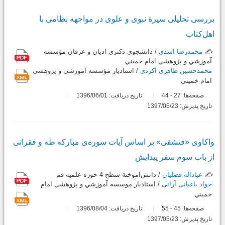
بررسی تحلیلی سیرة نبوی و علوی در مواجهه نظامی با
اهل‌کتاب
✍️
محمدرضا اسدی
/ دانشجوي دكتري اديان و عرفان مؤسسه
آموزشي و پژوهشي امام خميني
محمدحسین طاهری آکردی
/ استاديار مؤسسه آموزشي و پژوهشي
امام خميني
صفحه‌ها:
27
44
تاریخ دریافت: 1396/06/01
-
تاریخ پذیرش: 1397/05/23
واکاوی «فتشقی» بر اساس آیات سوره‌ی مبارکه طه و فقراتی
از باب سوم سفر پیدایش
✍️
عباداله فضلیان
/ دانش‌آموختة سطح 4 حوزه علميه قم
جواد باغبانی آرانی
/ استاديار موسسه آموزشي و پژوهشي امام
خميني
صفحه‌ها:
45
55
تاریخ دریافت: 1396/08/04
-
تاریخ پذیرش: 1397/05/23