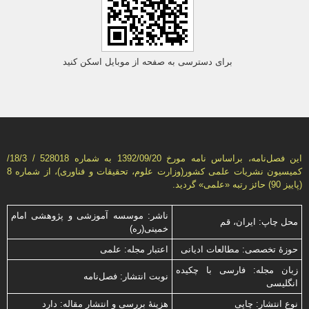
برای دسترسی به صفحه از موبایل اسکن کنید
این فصل‌نامه، براساس نامه مورخ 1392/09/20 به شماره 528018 / 18/3/
كمیسیون نشریات علمی كشور(وزارت علوم، تحقیقات و فناوری)، از شماره 8
(پاییز 90) حائز رتبه «علمی» گردید.
ناشر: موسسه آموزشی و پژوهشی امام
محل چاپ: ایران، قم
خمینی(ره)
حوزۀ تخصصی: مطالعات ادیانی
اعتبار مجله: علمی
زبان مجله: فارسی با چكیده
نوبت انتشار: فصل‌نامه
انگلیسی
نوع انتشار: چاپی
هزینۀ بررسی و انتشار مقاله: دارد