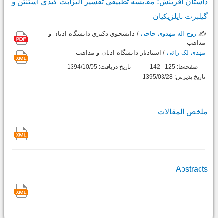
داستان آفرینش؛ مقایسه تطبیقی تفسیر الیزابت کیدی استنتن و
گیلبرت بایلزیکیان
✍️
روح اله مهدوی حاجی
/ دانشجوي دكتري دانشگاه اديان و
مذاهب
مهدی لک زائی
/ استاديار دانشگاه اديان و مذاهب
صفحه‌ها:
125
142
تاریخ دریافت: 1394/10/05
-
تاریخ پذیرش: 1395/03/28
ملخص المقالات
Abstracts