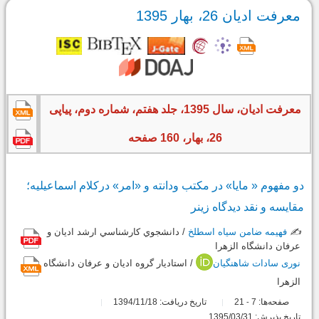
معرفت ادیان 26، بهار 1395
معرفت ادیان، سال 1395، جلد هفتم، شماره دوم، پیاپی
26، بهار، 160 صفحه
دو مفهوم « مایا» در مکتب ودانته و «امر» درکلام اسماعیلیه؛
مقایسه و نقد دیدگاه زینر
✍️
فهیمه ضامن سیاه اسطلخ
/ دانشجوي كارشناسي ارشد اديان و
عرفان دانشگاه الزهرا
نوری سادات شاهنگیان
/ استاديار گروه اديان و عرفان دانشگاه
الزهرا
صفحه‌ها:
7
21
تاریخ دریافت: 1394/11/18
-
تاریخ پذیرش: 1395/03/31