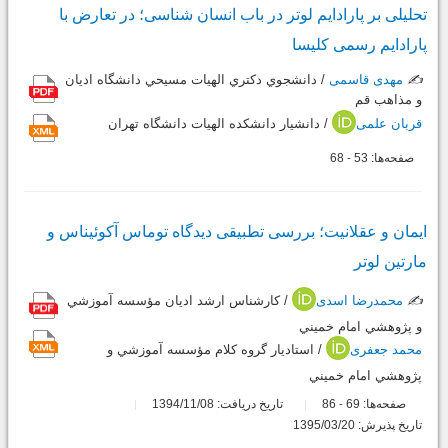
تحلیلی بر پارادایم لوتر در باب انسان شناسی؛ در تعارض با
پارادایم رسمی کلیسا
✍️
مهدی قاسمی
/ دانشجوي دکتري الهيات مسيحي دانشگاه اديان
و مذاهب قم
قربان علمی
/ دانشيار دانشکده الهيات دانشگاه تهران
صفحه‌ها:
53
68
-
ایمان و عقلانیت؛ بررسی تطبیقی دیدگاه توماس آکوئیناس و
مارتین لوتر
✍️
محمدرضا اسدی
/ كارشناس ارشد اديان مؤسسه آموزشي
و پژوهشي امام خميني
محمد جعفری
/ استاديار گروه كلام مؤسسه آموزشي و
پژوهشي امام خميني
صفحه‌ها:
69
86
تاریخ دریافت: 1394/11/08
-
تاریخ پذیرش: 1395/03/20