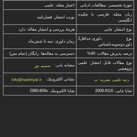
حوزۀ تخصصی: مطالعات ادیانی
اعتبار مجله: علمی
زبان مجله: فارسی با چكیده
نوبت انتشار: فصل‌نامه
انگلیسی
نوع انتشار: چاپی
هزینۀ بررسی و انتشار مقاله: دارد
نوع داوری:حداقل2
زمان داوری: سه تا شش‌ماه
داور،دوسویه‌ناشناس
درصد پذیرش مقالات: 40%
دسترسی به مقاله‌ها: رایگان (تمام متن)
نوع مقالات قابل انتشار: علمی
مشابه یابی:
سمیم نور
پژوهشی
نشانی الكترونیك:
رتبه علمی نشریه: ب
info@nashriyat.ir
شاپا چاپی:
2008-8116
شاپا الکترونیک:
2980-809x