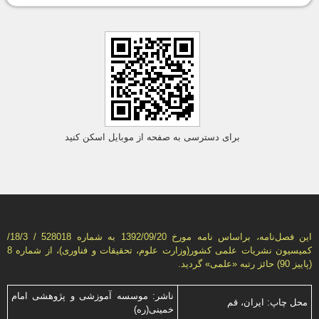
برای دسترسی به صفحه از موبایل اسکن کنید
این فصل‌نامه، براساس نامه مورخ 1392/09/20 به شماره 528018 / 18/3/
كمیسیون نشریات علمی كشور(وزارت علوم، تحقیقات و فناوری)، از شماره 8
(پاییز 90) حائز رتبه «علمی» گردید.
ناشر: موسسه آموزشی و پژوهشی امام
محل چاپ: ایران، قم
خمینی(ره)