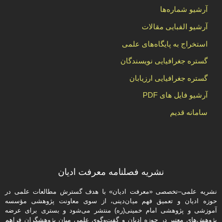
آرشیو شماره‌ها
آرشیو الفبایی مقالات
استخراج به پایگاه‌های علمی
گستره جغرافیایی نویسندگان
گستره جغرافیایی ارزیابان
آرشیو فایل های PDF
سامانه قدیم
نشریه فصلنامه معرفت ادیان
نشریه علمی–تخصصی «معرفت ادیان» با هدف گسترش مطالعات علمی در
حوزه ادیان و تعمیق فهم میان‌دینی، از سوی معاونت پژوهشی مؤسسه
آموزشی و پژوهشی امام خمینی(ره) منتشر می‌شود و بستری برای عرضه
پژوهش‌های معتبر در حوزه ادیان و گفت‌وگوی علمی میان پژوهشگران فراهم