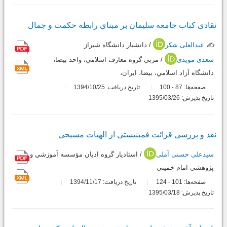
نقادی کتاب جامعه سلیمان بر مبنای رابطه حکمت و جمال
✍️
عبدالعلی شکر
/ دانشيار دانشگاه شيراز
سعدی مویدی
/ مربي گروه معارف اسلامي، واحد بيضا،
دانشگاه آزاد اسلامي، بيضا، ايران،
صفحه‌ها:
87
100
تاریخ دریافت: 1394/10/25
-
تاریخ پذیرش: 1395/03/26
نقد و بررسی قرائت فمینیستی از الهیات مسیحی
سیدعلی حسنی آملی
/ استاديار گروه اديان مؤسسه آموزشي و
پژوهشي امام خميني
صفحه‌ها:
101
124
تاریخ دریافت: 1394/11/17
-
تاریخ پذیرش: 1395/03/18