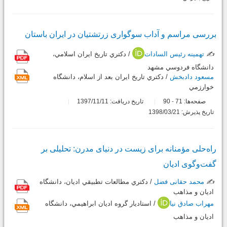
بررسی مراسم و آداب سوگواری زرتشتیان در ایران باستان
✍️
تهمینه رئیس السادات
/ دکتري تاريخ ايران اسلامي،
دانشگاه فردوسي مشهد
مسعود دادبخش
/ دکتري تاريخ ايران بعد از اسلام، دانشگاه
خوارزمي
صفحه‌ها:
71
90
تاریخ دریافت: 1397/11/11
-
تاریخ پذیرش: 1398/03/21
راه‌حلی مؤمنانه برای زیست در دنیای مدرن: تحلیلی بر
گفت‌وگوی ادیان
✍️
محمد حقانی فضل
/ دکتري مطالعات تطبيقي اديان، دانشگاه
اديان و مذاهب
مهراب صادق نیا
/ استاديار گروه اديان ابراهيمي، دانشگاه
اديان و مذاهب