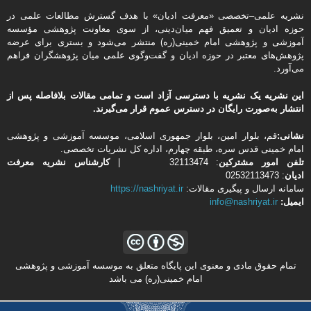
نشریه علمی–تخصصی «معرفت ادیان» با هدف گسترش مطالعات علمی در
حوزه ادیان و تعمیق فهم میان‌دینی، از سوی معاونت پژوهشی مؤسسه
آموزشی و پژوهشی امام خمینی(ره) منتشر می‌شود و بستری برای عرضه
پژوهش‌های معتبر در حوزه ادیان و گفت‌وگوی علمی میان پژوهشگران فراهم
می‌آورد.
این نشریه یک نشریه با دسترسی آزاد است و تمامی مقالات بلافاصله پس از
انتشار به‌صورت رایگان در دسترس عموم قرار می‌گیرند.
نشانی:
قم، بلوار امین، بلوار جمهوری اسلامی، موسسه آموزشی و پژوهشی
امام خمینی قدس سره، طبقه چهارم، اداره كل نشریات تخصصی.
تلفن
امور مشتركین
: 32113474 |
کارشناس نشریه معرفت
ادیان
: 02532113473
سامانه ارسال و پیگیری مقالات:
https://nashriyat.ir
ایمیل:
info@nashriyat.ir
تمام حقوق مادی و معنوی این پایگاه متعلق به موسسه آموزشی و پژوهشی
امام خمینی(ره) می باشد