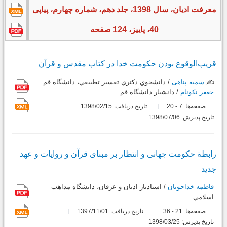
معرفت ادیان، سال 1398، جلد دهم، شماره چهارم، پیاپی
40، پاییز، 124 صفحه
قریب‌الوقوع بودن حکومت خدا در کتاب مقدس و قرآن
✍️
سمیه پناهی
/ دانشجوي دکتري تفسير تطبيقي، دانشگاه قم
جعفر نکونام
/ دانشيار دانشگاه قم
صفحه‌ها:
7
20
تاریخ دریافت: 1398/02/15
-
تاریخ پذیرش: 1398/07/06
رابطة حکومت جهانی و انتظار بر مبنای قرآن و روایات و عهد
جدید
فاطمه خداجویان
/ استاديار اديان و عرفان، دانشگاه مذاهب
اسلامي
صفحه‌ها:
21
36
تاریخ دریافت: 1397/11/01
-
تاریخ پذیرش: 1398/03/25