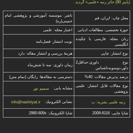
(پاییز 90) حائز رتبه «علمی» گردید.
ناشر: موسسه آموزشی و پژوهشی امام
محل چاپ: ایران، قم
خمینی(ره)
حوزۀ تخصصی: مطالعات ادیانی
اعتبار مجله: علمی
زبان مجله: فارسی با چكیده
نوبت انتشار: فصل‌نامه
انگلیسی
نوع انتشار: چاپی
هزینۀ بررسی و انتشار مقاله: دارد
نوع داوری:حداقل2
زمان داوری: سه تا شش‌ماه
داور،دوسویه‌ناشناس
درصد پذیرش مقالات: 40%
دسترسی به مقاله‌ها: رایگان (تمام متن)
نوع مقالات قابل انتشار: علمی
مشابه یابی:
سمیم نور
پژوهشی
نشانی الكترونیك:
رتبه علمی نشریه: ب
info@nashriyat.ir
شاپا چاپی:
2008-8116
شاپا الکترونیک:
2980-809x