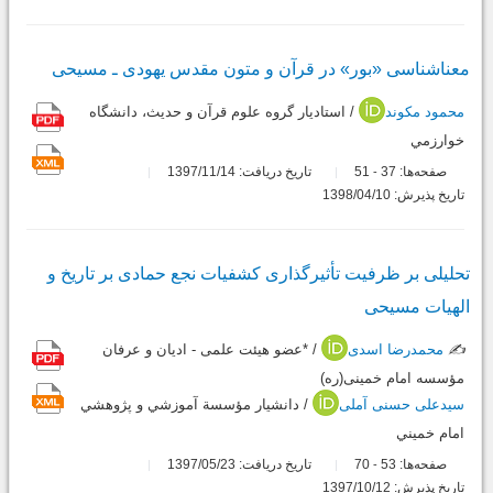
معناشناسی «بور» در قرآن و متون مقدس یهودی ـ مسیحی
محمود مکوند
/ استاديار گروه علوم قرآن و حديث، دانشگاه
خوارزمي
صفحه‌ها:
37
51
تاریخ دریافت: 1397/11/14
-
تاریخ پذیرش: 1398/04/10
تحلیلی بر ظرفیت تأثیرگذاری کشفیات نجع حمادی بر تاریخ و
الهیات مسیحی
✍️
محمدرضا اسدی
/ *عضو هیئت علمی - ادیان و عرفان
مؤسسه امام خمینی(ره)
سیدعلی حسنی آملی
/ دانشيار مؤسسة آموزشي و پژوهشي
امام خميني
صفحه‌ها:
53
70
تاریخ دریافت: 1397/05/23
-
تاریخ پذیرش: 1397/10/12