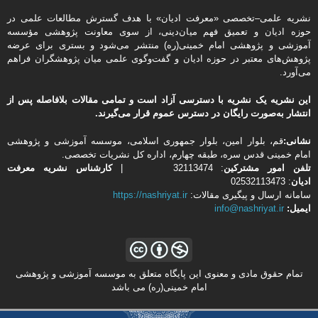
نشریه علمی–تخصصی «معرفت ادیان» با هدف گسترش مطالعات علمی در
حوزه ادیان و تعمیق فهم میان‌دینی، از سوی معاونت پژوهشی مؤسسه
آموزشی و پژوهشی امام خمینی(ره) منتشر می‌شود و بستری برای عرضه
پژوهش‌های معتبر در حوزه ادیان و گفت‌وگوی علمی میان پژوهشگران فراهم
می‌آورد.
این نشریه یک نشریه با دسترسی آزاد است و تمامی مقالات بلافاصله پس از
انتشار به‌صورت رایگان در دسترس عموم قرار می‌گیرند.
نشانی:
قم، بلوار امین، بلوار جمهوری اسلامی، موسسه آموزشی و پژوهشی
امام خمینی قدس سره، طبقه چهارم، اداره كل نشریات تخصصی.
تلفن
امور مشتركین
: 32113474 |
کارشناس نشریه معرفت
ادیان
: 02532113473
سامانه ارسال و پیگیری مقالات:
https://nashriyat.ir
ایمیل:
info@nashriyat.ir
تمام حقوق مادی و معنوی این پایگاه متعلق به موسسه آموزشی و پژوهشی
امام خمینی(ره) می باشد