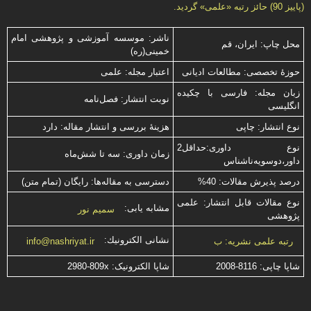
(پاییز 90) حائز رتبه «علمی» گردید.
ناشر: موسسه آموزشی و پژوهشی امام
محل چاپ: ایران، قم
خمینی(ره)
حوزۀ تخصصی: مطالعات ادیانی
اعتبار مجله: علمی
زبان مجله: فارسی با چكیده
نوبت انتشار: فصل‌نامه
انگلیسی
نوع انتشار: چاپی
هزینۀ بررسی و انتشار مقاله: دارد
نوع داوری:حداقل2
زمان داوری: سه تا شش‌ماه
داور،دوسویه‌ناشناس
درصد پذیرش مقالات: 40%
دسترسی به مقاله‌ها: رایگان (تمام متن)
نوع مقالات قابل انتشار: علمی
مشابه یابی:
سمیم نور
پژوهشی
نشانی الكترونیك:
رتبه علمی نشریه: ب
info@nashriyat.ir
شاپا چاپی:
2008-8116
شاپا الکترونیک:
2980-809x