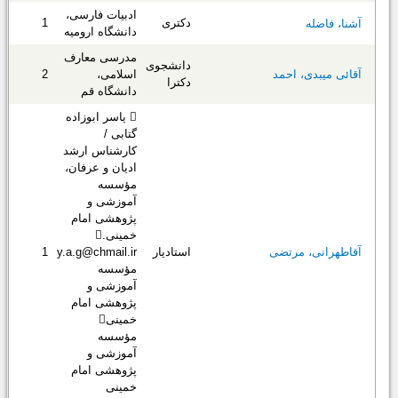
ادبیات فارسی،
دکتری
1
آشنا، فاضله
دانشگاه ارومیه
مدرسی معارف
دانشجوی
آقائی میبدی، احمد
اسلامی،
2
دکترا
دانشگاه قم
 یاسر ابوزاده
گتابی /
کارشناس ارشد
ادیان و عرفان،
مؤسسه
آموزشی و
پژوهشی امام
خمینی.
آقاطهرانی، مرتضی
استادیار
y.a.g@chmail.ir
1
مؤسسه
آموزشی و
پژوهشی امام
خمینی
مؤسسه
آموزشی و
پژوهشی امام
خمینی