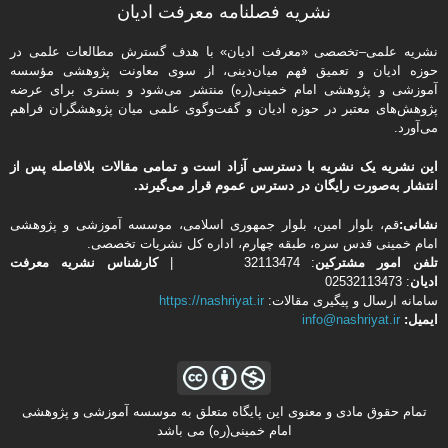
نشریه فصلنامه معرفت ادیان
نشریه علمی–تخصصی «معرفت ادیان» با هدف گسترش مطالعات علمی در
حوزه ادیان و تعمیق فهم میان‌دینی، از سوی معاونت پژوهشی مؤسسه
آموزشی و پژوهشی امام خمینی(ره) منتشر می‌شود و بستری برای عرضه
پژوهش‌های معتبر در حوزه ادیان و گفت‌وگوی علمی میان پژوهشگران فراهم
می‌آورد.
این نشریه یک نشریه با دسترسی آزاد است و تمامی مقالات بلافاصله پس از
انتشار به‌صورت رایگان در دسترس عموم قرار می‌گیرند.
نشانی:
قم، بلوار امین، بلوار جمهوری اسلامی، موسسه آموزشی و پژوهشی
امام خمینی قدس سره، طبقه چهارم، اداره كل نشریات تخصصی.
تلفن
امور مشتركین
: 32113474 |
کارشناس نشریه معرفت
ادیان
: 02532113473
سامانه ارسال و پیگیری مقالات:
https://nashriyat.ir
ایمیل:
info@nashriyat.ir
تمام حقوق مادی و معنوی این پایگاه متعلق به موسسه آموزشی و پژوهشی
امام خمینی(ره) می باشد