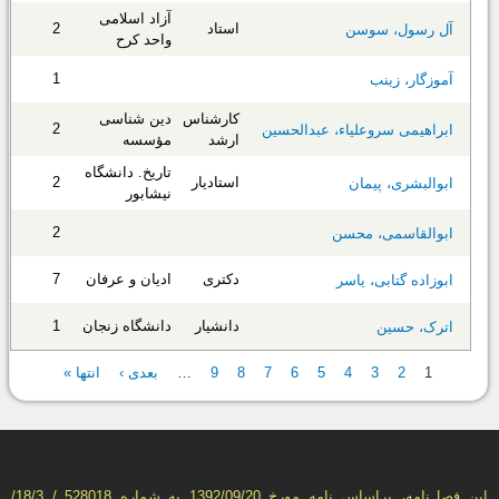
آزاد اسلامی
استاد
2
آل رسول، سوسن
واحد کرح
1
آموزگار، زینب
کارشناس
دین شناسی
2
ابراهیمی سروعلیاء، عبدالحسین
ارشد
مؤسسه
تاریخ. دانشگاه
استادیار
2
ابوالبشری، پیمان
نیشابور
2
ابوالقاسمی، محسن
دکتری
ادیان و عرفان
7
ابوزاده گتابی، یاسر
دانشیار
دانشگاه زنجان
1
اترک، حسین
صفحه‌ها
1
2
3
4
5
6
7
8
9
…
بعدی ›
انتها »
این فصل‌نامه، براساس نامه مورخ 1392/09/20 به شماره 528018 / 18/3/