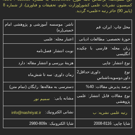
كمیسیون نشریات علمی كشور(وزارت علوم، تحقیقات و فناوری)، از شماره 8
(پاییز 90) حائز رتبه «علمی» گردید.
ناشر: موسسه آموزشی و پژوهشی امام
محل چاپ: ایران، قم
خمینی(ره)
حوزۀ تخصصی: مطالعات ادیانی
اعتبار مجله: علمی
زبان مجله: فارسی با چكیده
نوبت انتشار: فصل‌نامه
انگلیسی
نوع انتشار: چاپی
هزینۀ بررسی و انتشار مقاله: دارد
نوع داوری:حداقل2
زمان داوری: سه تا شش‌ماه
داور،دوسویه‌ناشناس
درصد پذیرش مقالات: 40%
دسترسی به مقاله‌ها: رایگان (تمام متن)
نوع مقالات قابل انتشار: علمی
مشابه یابی:
سمیم نور
پژوهشی
نشانی الكترونیك:
رتبه علمی نشریه: ب
info@nashriyat.ir
شاپا چاپی:
2008-8116
شاپا الکترونیک:
2980-809x