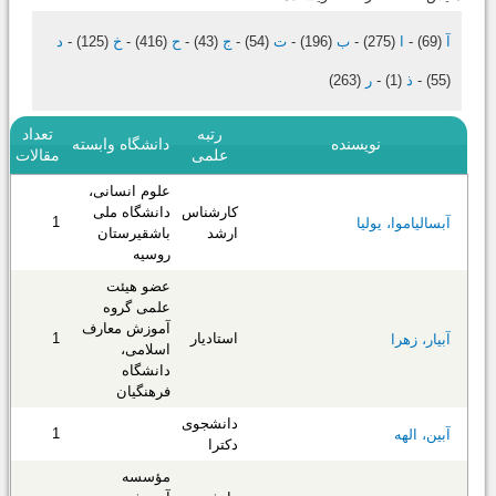
آ
(69)
-
ا
(275)
-
ب
(196)
-
ت
(54)
-
ج
(43)
-
ح
(416)
-
خ
(125)
-
د
(55)
-
ذ
(1)
-
ر
(263)
رتبه
تعداد
نویسنده
دانشگاه وابسته
علمی
مقالات
علوم انسانی،
کارشناس
دانشگاه ملی
1
آبسالیاموا، یولیا
ارشد
باشقیرستان
روسیه
عضو هیئت
علمی گروه
آموزش معارف
استادیار
1
آبیار، زهرا
اسلامی،
دانشگاه
فرهنگیان
دانشجوی
1
آبین، الهه
دکترا
مؤسسه