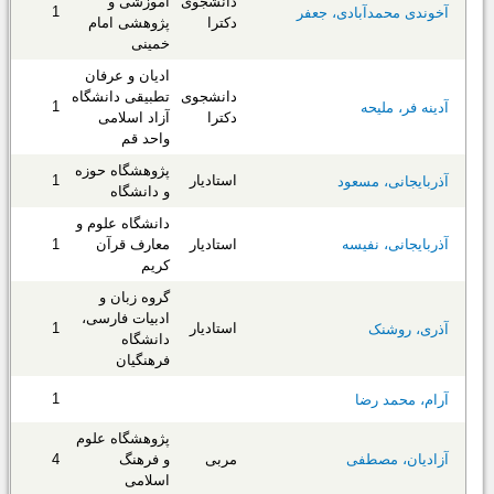
دانشجوی
آموزشی و
1
آخوندی محمدآبادی، جعفر
دکترا
پژوهشی امام
خمینی
ادیان و عرفان
دانشجوی
تطبیقی دانشگاه
1
آدینه فر، ملیحه
دکترا
آزاد اسلامی
واحد قم
پژوهشگاه حوزه
استادیار
1
آذربایجانی، مسعود
و دانشگاه
دانشگاه علوم و
آذربایجانی، نفیسه
استادیار
معارف قرآن
1
کریم
گروه زبان و
ادبیات فارسی،
استادیار
1
آذری، روشنک
دانشگاه
فرهنگیان
1
آرام، محمد رضا
پژوهشگاه علوم
آزادیان، مصطفی
مربی
و فرهنگ
4
اسلامی