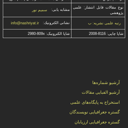
نوع مقالات قابل انتشار: علمی
مشابه یابی:
سمیم نور
پژوهشی
نشانی الكترونیك:
رتبه علمی نشریه: ب
info@nashriyat.ir
شاپا چاپی:
2008-8116
شاپا الکترونیک:
2980-809x
آرشیو شماره‌ها
آرشیو الفبایی مقالات
استخراج به پایگاه‌های علمی
گستره جغرافیایی نویسندگان
گستره جغرافیایی ارزیابان