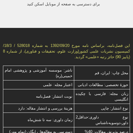
برای دسترسی به صفحه از موبایل اسکن کنید
این فصل‌نامه، براساس نامه مورخ 1392/09/20 به شماره 528018 / 18/3/
كمیسیون نشریات علمی كشور(وزارت علوم، تحقیقات و فناوری)، از شماره 8
(پاییز 90) حائز رتبه «علمی» گردید.
ناشر: موسسه آموزشی و پژوهشی امام
محل چاپ: ایران، قم
خمینی(ره)
حوزۀ تخصصی: مطالعات ادیانی
اعتبار مجله: علمی
زبان مجله: فارسی با چكیده
نوبت انتشار: فصل‌نامه
انگلیسی
نوع انتشار: چاپی
هزینۀ بررسی و انتشار مقاله: دارد
نوع داوری:حداقل2
زمان داوری: سه تا شش‌ماه
داور،دوسویه‌ناشناس
درصد پذیرش مقالات: 40%
دسترسی به مقاله‌ها: رایگان (تمام متن)