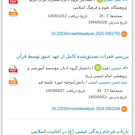
پژوهشگاه علوم و فرهنگ اسلامی
صفحه‌ها:
7
26
تاریخ دریافت: 1403/12/12
-
تاریخ پذیرش: 1404/02/28
10.22034/marefateadyan.2025.5001750
doi
بررسی فقرات تصدیق‌شدة کامل از عهد عتیق توسط قرآن
✍️
حسین نقوی
/ دانشیار گروه ادیان مؤسسة آموزشی و
پژوهشی امام خمینی (ره)
سیدحسن حسینی امینی
/ دانش‌آموختة حوزة علمیة قم
صفحه‌ها:
27
44
تاریخ دریافت: 1403/06/27
-
تاریخ پذیرش: 1403/09/12
10.22034/marefateadyan.2024.5001144
doi
بازتاب فرجام زندگی عیسی (ع) در احادیث اسلامی