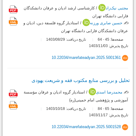
مجتبی نیک‌زاد
/ کارشناسی ارشد ادیان و عرفان دانشکدگان
فارابی دانشگاه تهران
✍️
حسین صابری ورزنه
/ استادیار گروه فلسفة دین، ادیان و
عرفان دانشکدگان فارابی دانشگاه تهران
صفحه‌ها:
45
64
تاریخ دریافت: 1403/08/29
-
تاریخ پذیرش: 1403/11/03
10.22034/marefateadyan.2025.5001361
doi
تحلیل و بررسی منابع مکتوب فقه و شریعت یهودی
✍️
محمدرضا اسدی
/ استادیار گروه ادیان و عرفان مؤسسة
آموزشی و پژؤهشی امام خمینی(ره)
صفحه‌ها:
65
84
تاریخ دریافت: 1403/10/18
-
تاریخ پذیرش: 1403/11/17
10.22034/marefateadyan.2025.5001528
doi