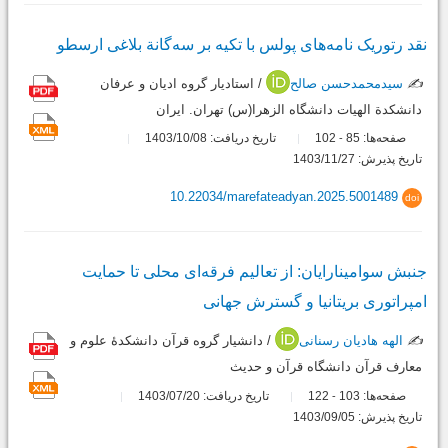
نقد رتوریک نامه‌های پولس با تکیه بر سه‌گانة بلاغی ارسطو
✍️
سیدمحمدحسن صالح
/ استادیار گروه ادیان و عرفان
دانشکدة الهیات دانشگاه الزهرا(س) تهران. ایران
صفحه‌ها:
85
102
تاریخ دریافت: 1403/10/08
-
تاریخ پذیرش: 1403/11/27
10.22034/marefateadyan.2025.5001489
doi
جنبش سوامینارایان: از تعالیم فرقه‌ای محلی تا حمایت
امپراتوری بریتانیا و گسترش جهانی
✍️
الهه هادیان رسنانی
/ دانشیار گروه قرآن دانشکدۀ علوم و
معارف قرآن دانشگاه قرآن و حدیث
صفحه‌ها:
103
122
تاریخ دریافت: 1403/07/20
-
تاریخ پذیرش: 1403/09/05