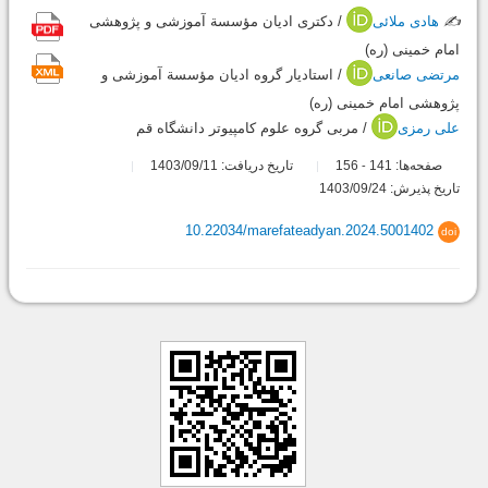
✍️
هادی ملائی
/ دکتری ادیان مؤسسة آموزشی و پژوهشی
امام خمینی (ره)
مرتضی صانعی
/ استادیار گروه ادیان مؤسسة آموزشی و
پژوهشی امام خمینی (ره)
علی رمزی
/ مربی گروه علوم کامپیوتر دانشگاه قم
صفحه‌ها:
141
156
تاریخ دریافت: 1403/09/11
-
تاریخ پذیرش: 1403/09/24
10.22034/marefateadyan.2024.5001402
doi