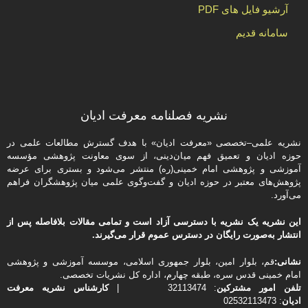
آرشیو فایل های PDF
سامانه قدیم
نشریه فصلنامه معرفت ادیان
نشریه علمی–تخصصی «معرفت ادیان» با هدف گسترش مطالعات علمی در
حوزه ادیان و تعمیق فهم میان‌دینی، از سوی معاونت پژوهشی مؤسسه
آموزشی و پژوهشی امام خمینی(ره) منتشر می‌شود و بستری برای عرضه
پژوهش‌های معتبر در حوزه ادیان و گفت‌وگوی علمی میان پژوهشگران فراهم
می‌آورد.
این نشریه یک نشریه با دسترسی آزاد است و تمامی مقالات بلافاصله پس از
انتشار به‌صورت رایگان در دسترس عموم قرار می‌گیرند.
نشانی:
قم، بلوار امین، بلوار جمهوری اسلامی، موسسه آموزشی و پژوهشی
امام خمینی قدس سره، طبقه چهارم، اداره كل نشریات تخصصی.
تلفن
امور مشتركین
: 32113474 |
کارشناس نشریه معرفت
ادیان
: 02532113473