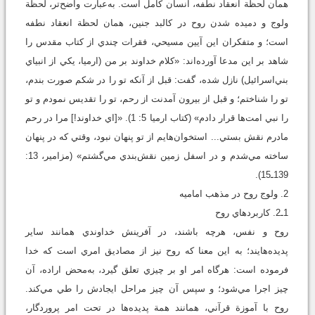
همان لحظة انعقاد نطفه، انسان کامل است. به‌عبارت واضح‌تر، لحظة
ولوج و دميده شدن روح در کالبد جنين، همان لحظة انعقاد نطفه
است؛ و متفکران اين آیين مسيحي، فقرات چندي از کتاب مقدس را
شاهد بر اين مدعا آورده‌اند: «کلام خداوند بر من (ارميا، يکي از انبياي
بني‌اسرائيل) نازل شده، گفت: قبل از آنکه تو را در شکم صورت بندم،
تو را شناختم؛ و قبل از بيرون آمدنت از رحم، تو را تقديس نمودم و تو
را نبي امت‌ها قرار دادم» (کتاب ارميا 5: 1). «[اي خداوند!] مرا در رحم
مادرم نقش بستي... استخوان‌هايم از تو پنهان نبود، وقتي که در پنهان
ساخته مي‌شدم و در اسفل زمين نقش‌بندي مي‌گشتم» (مزامير، 13:
139ـ15).
2. ولوج روح در مذهب اماميه
1ـ2. کاربردهاي روح
روح و نفس، هرچه باشند، در آفرينش خداوندي همانند ساير
پديده‌هایند؛ به اين معنا که روح نيز از مصاديق امري است که خدا
فرموده است: هرگاه امر او بر چيزي تعلق گيرد، به‌محض اراده، آن
چيز اجرا مي‌شود؛ و سپس آن چيز مراحل ايجادش را طي مي‌کند.
روح با آموزة قرآني، همانند همة پديده‌ها در تحت امر پروردگار،