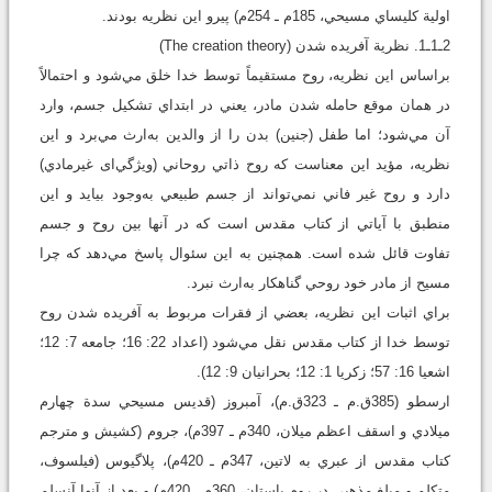
اولية کليساي مسيحي، 185م ـ 254م) پيرو اين نظريه بودند.
2ـ1ـ1. نظرية آفريده شدن (The creation theory)
براساس اين نظريه، روح مستقيماً توسط خدا خلق مي‌شود و احتمالاً
در همان موقع حامله شدن مادر، يعني در ابتداي تشکيل جسم، وارد
آن مي‌شود؛ اما طفل (جنين) بدن را از والدين به‌ارث مي‌برد و اين
نظريه، مؤيد اين معناست که روح ذاتي روحاني (ويژگي‌ای غيرمادي)
دارد و روح غير فاني نمي‌تواند از جسم طبيعي به‌وجود بيايد و اين
منطبق با آياتي از کتاب مقدس است که در آنها بين روح و جسم
تفاوت قائل شده است. همچنين به اين سئوال پاسخ مي‌دهد که چرا
مسيح از مادر خود روحي گناهکار به‌ارث نبرد.
براي اثبات اين نظريه، بعضي از فقرات مربوط به آفريده شدن روح
توسط خدا از کتاب مقدس نقل مي‌شود (اعداد 22: 16؛ جامعه 7: 12؛
اشعيا 16: 57؛ زکريا 1: 12؛ بحرانيان 9: 12).
ارسطو (385ق.م ـ 323ق.م)، آمبروز (قديس مسيحي سدة چهارم
ميلادي و اسقف اعظم ميلان، 340م ـ 397م)، جروم (کشيش و مترجم
کتاب مقدس از عبري به لاتين، 347م ـ 420م)، پلاگيوس (فيلسوف،
متکلم و مبلغ مذهبي در روم باستان، 360م ـ 420م) و بعد از آنها آنسلم