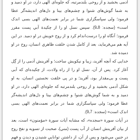
آدمى بخشيد و از روحى بلندمرتبه، که جلوه‌اى الهى دارد، در او دميد و
به شما گوش‌هاى شنوا و چشم‌هاى بينا و دل‌هاى انديشه‌گر عطا
فرمود؛ ولى سپاسگزارى شما در برابر نعمت‌هاى الهى بسى اندک
است» (سجده: 8ـ9). سپس نسل او را از چکيدة آبي پست مقرر
فرمود؛ آنگاه او را درست‌اندام کرد و از روح خويش در او دميد. در اين
آيه هم مي‌فرمايد، بعد از کامل شدن خلقت ظاهري انسان، روح در او
دميده شد.
خدايى که آنچه آفريد، زيبا و نيکويش ساخت؛ و آفرينش آدمى را از گِل
آغاز کرد. پس از آن، نسل او را از راه ولادت، از چکيده‌اى که آبى
پست و بى‌مقدار بود، آفريد؛ و در پى خلقت نخستين انسان، به او
شکل آدمى بخشيد و از روحى بلندمرتبه که جلوه‌اى الهى دارد، در او
دميد و به شما گوش‌هاى شنوا و چشم‌هاى بينا و دل‌هاى انديشه‌گر
عطا فرمود؛ ولى سپاسگزارى شما در برابر نعمت‌هاى الهى بسى
اندک است» (سجده: 7ـ9).
در آيات سورة «سجده»، که مشابه آيات سورة «مؤمنون» است، بعد
از بيان آفرينش انسان از آب پست (مني)، صحبت از تسويه و نفخ روح
در جنين مي‌شود و پس از آن، از داشتن توانايي شنيدن و ديدن و فهم