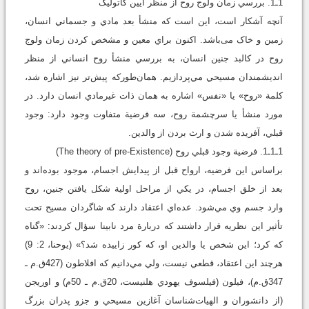
1ـ1. بررسي زمان ولوج روح از منظر آيين کاتوليک
آنچه آشکار است، اين است که منشأ بعد مادي و جسماني انسان،
زمين و خاک می‌باشد. اکنون براي معين و مشخص کردن زمان ولوج
روح در کالبد جنين انسان، به بررسي منشأ روح انساني از منظر
انديشمندان مسيحي مي‌پردازيم. همان‌طورکه پيش‌تر نيز اشاره شد،
کلمة «روح» يا «نفس» اشاره به همان ذات غيرمادي انسان دارد. در
مورد منشأ يا سرچشمة روح، سه فرضية متفاوت وجود دارد: وجود
قبلي، آفريده شدن و ارث بردن از والدين.
1ـ1ـ1. فرضية وجود قبلي روح (The theory of pre-Existence)
براساس اين فرضيه، ارواح‌ قبل از پيدايش اجسام، موجود بوده‌اند و
بعد از خلق اجسام، در يکي از مراحل اولية شکل يافتن جنين، روح
وارد جسم وي مي‌شود. عده‌اي اعتقاد دارند که شاگردان مسيح تحت
تأثير اين نظريه قرار داشتند که دربارة مرد نابينا سؤال کردند: «گناه
که کرد؛ اين شخص يا والدين او، که کور زاييده شد؟» (يوحنا، 2: 9)
هرچند اين اعتقاد، قطعي نيست، ولي مي‌دانيم که افلاطون (427ق.م ـ
347ق.م)، فيلون (فيلسوف يهودي هلنيست، 20ق.م ـ 50م) و اوريجن
(از دانشوران و الهيات‌شناسان آغازين مسيحي و جزو پدران بزرگ