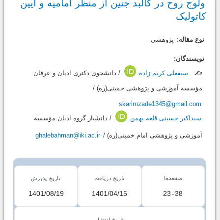
ولوج روح در کالبد جنین از منظر امامیه و آیین
کاتولیک
نوع مقاله:
پژوهشی
نویسندگان:
✍️
سیفعلی کریم زاده
/ دانشجوی دکتری ادیان و عرفان
مؤسسة آموزشی و پژوهشی خمینی(ره) /
skarimzade1345@gmail.com
سیداکبر حسینی قلعه بهمن
/ دانشیار گروه ادیان مؤسسة
آموزشی و پژوهشی امام خمینی(ره) /
ghalebahman@iki.ac.ir
صفحه‌ها
تاریخ دریافت
تاریخ پذیرش
1401/08/19
1401/04/15
23
-
38
تاریخ انتشار