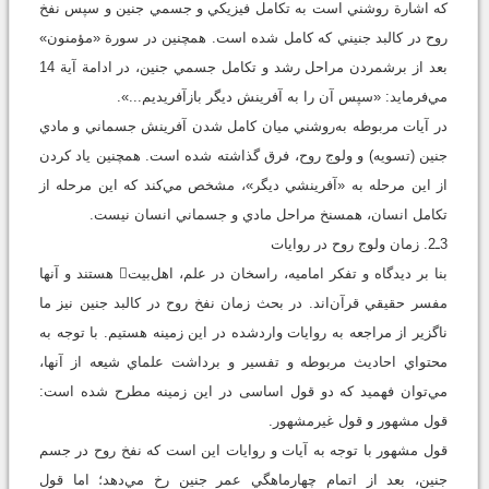
که اشارة روشني است به تکامل فيزيکي و جسمي جنين و سپس نفخ
روح در کالبد جنيني که کامل شده است. همچنين در سورة «مؤمنون»
بعد از برشمردن مراحل رشد و تکامل جسمي جنين، در ادامة آية 14
مي‌فرمايد: «سپس آن را به آفرينش ديگر بازآفريديم...».
در آيات مربوطه به‌روشني ميان کامل شدن آفرينش جسماني و مادي
جنين (تسويه) و ولوج روح، فرق گذاشته شده است. همچنين ياد کردن
از اين مرحله به «آفرينشي ديگر»، مشخص مي‌کند که اين مرحله از
تکامل انسان، همسنخ مراحل مادي و جسماني انسان نیست.
3ـ2. زمان ولوج روح در روايات
بنا بر ديدگاه و تفکر اماميه، راسخان در علم، اهل‌بيت هستند و آنها
مفسر حقيقي قرآن‌اند. در بحث زمان نفخ روح در کالبد جنين نيز ما
ناگزير از مراجعه به روايات واردشده در اين زمينه هستيم. با توجه به
محتواي احاديث مربوطه و تفسير و برداشت علماي شيعه از آنها،
مي‌توان فهميد که دو قول اساسی در اين زمينه مطرح شده است:
قول مشهور و قول غيرمشهور.
قول مشهور با توجه به آيات و روايات اين است که نفخ روح در جسم
جنين، بعد از اتمام چهارماهگي عمر جنين رخ مي‌دهد؛ اما قول