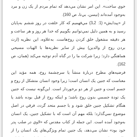
خوي ساخت». اين امر نشان مي‌دهد که تمام مردم از يک زن و مرد
به‌وجود آمده‌اند (تيسن، بي‌تا، ص 160).
از «پيدايش» (1: 2ـ3) مي‌فهميم که کار خلقت در روز ششم به‌پايان
رسيد و به همين دليل نمي‌توانيم بگوييم که خدا هر روز و هر ساعت و
هر دقيقه مشغول خلق کردن روح‌هاست. به‌علاوه، اين نظريه (ارث
بردن روح از والدين) بيش از ساير نظريه‌ها با الهيات مسيحي
هماهنگي دارد؛ زيرا شرکت ما را در گناه آدم توجيه مي‌کند (همان، ص
162).
فرضيه‌هاي مطرح دربارة منشأ يا سرچشمة روح، همه مؤيد اين
معناست که جنين يک انسان است؛ زيرا وجود انسان متشکل از روح و
جسم است و جنين از هر دو برخوردار است. اين‌گونه نيست که جنين
يک تودة جسمي بدون روح باشد؛ و اینکه روح از قبل بوده باشد يا
هنگام تشکيل جنين خلق شود و با جسم متحد گردد، فرقي در اصل
موضوع نمي‌گذارد؛ بلکه مهم آن است که با تشکيل جنين، يک انسان
به‌وجود آمده است. اين جمله از کتاب مقدس که «لاوي در صلب پدر
خود بود» نشان مي‌دهد، يک جنين تمام ويژگي‌هاي يک انسان را از