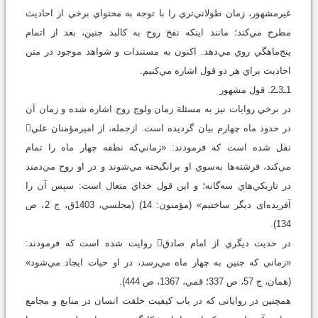
غيرمشهور، زمان طولاني‌تري را با توجه به محتواي برخي از احاديث
مطرح مي‌کند؛ مانند اينکه نفخ روح به کالبد جنين، بعد از اتمام
پنج‌ماهگي روي مي‌دهد. اکنون به مستندات و شواهد موجود در متن
احاديث براي هر دو قول اشاره مي‌کنيم.
1ـ3ـ2. قول مشهور
در برخي روايات نيز به مسئلة زمان ولوج روح اشاره شده و زمان آن
در حدود ماه چهارم بيان گردیده است. ازجمله، از امیرمؤمنان علي
نقل شده است که فرمودند: «زماني‌که نطفه چهار ماه را تمام
مي‌کند، فرشته‌ها به‌سوي او برانگيخته مي‌شوند و در او روح مي‌دمند
در تاريکي‌هاي سه‌گانه؛ و اين قول خداي متعال است: سپس آن را
آفريده‌اى ديگر ساختيم» (مؤمنون: 14) (مجلسي، 1403ق، ج 2، ص
134).
در حديث ديگري از امام صادق روايت شده است که فرمودند:
«زماني که جنین به چهار ماه مي‌رسد، در او حيات ايجاد مي‌شود»
(همان، ج 57، ص 337؛ قمي، 1367، ص 444).
همچنین در رواياتی که در باب کيفيت خلقت انسان در منابع و مجامع