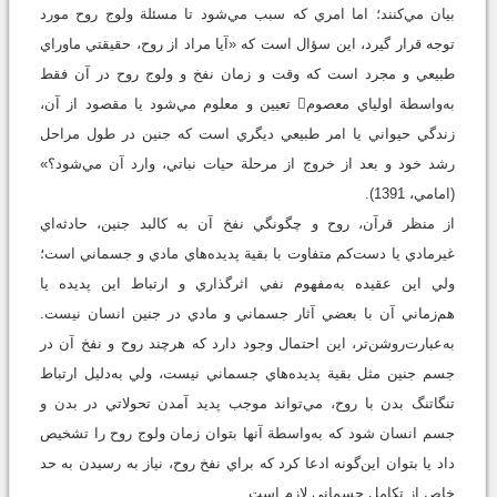
بيان مي‌کنند؛ اما امري که سبب مي‌شود تا مسئلة ولوج روح مورد
توجه قرار ‌گيرد، اين سؤال است که «آيا مراد از روح، حقيقتي ماوراي
طبيعي و مجرد است که وقت و زمان نفخ و ولوج روح در آن فقط
به‌واسطة اولياي معصوم تعيين و معلوم مي‌شود يا مقصود از آن،
زندگي حيواني يا امر طبيعي ديگري است که جنين در طول مراحل
رشد خود و بعد از خروج از مرحلة حيات نباتي، وارد آن مي‌شود؟»
(امامي، 1391).
از منظر قرآن، روح و چگونگي نفخ آن به کالبد جنين، حادثه‌اي
غيرمادي يا دست‌کم متفاوت با بقية پديده‌هاي مادي و جسماني است؛
ولي اين عقيده به‌مفهوم نفي اثرگذاري و ارتباط اين پديده يا
هم‌زماني آن با بعضي آثار جسماني و مادي در جنين انسان نيست.
به‌عبارت‌روشن‌تر، اين احتمال وجود دارد که هرچند روح و نفخ آن در
جسم جنين مثل بقية پديده‌هاي جسماني نيست، ولي به‌دليل ارتباط
تنگاتنگ بدن با روح، مي‌تواند موجب پديد آمدن تحولاتي در بدن و
جسم انسان شود که به‌واسطة آنها بتوان زمان ولوج روح را تشخيص
داد يا بتوان اين‌گونه ادعا کرد که براي نفخ روح، نياز به رسيدن به حد
خاص از تکامل جسماني لازم است.