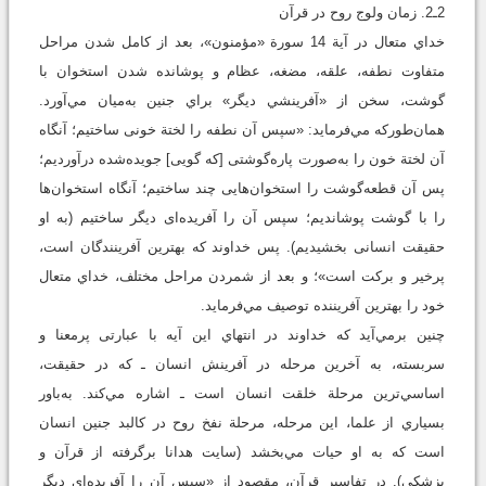
2ـ2. زمان ولوج روح در قرآن
خداي متعال در آية 14 سورة «مؤمنون»، بعد از کامل شدن مراحل
متفاوت نطفه، علقه، مضغه، عظام و پوشانده شدن استخوان با
گوشت، سخن از «آفرينشي ديگر» براي جنين به‌ميان مي‌آورد.
همان‌طورکه مي‌فرمايد: «سپس آن نطفه را لختة خونى ساختيم؛ آنگاه
آن لختة خون را به‌صورت پاره‌گوشتى [که گويى] جويده‌شده درآورديم؛
پس آن قطعه‌گوشت را استخوان‌هايى چند ساختيم؛ آنگاه استخوان‌ها
را با گوشت پوشانديم؛ سپس آن را آفريده‌اى ديگر ساختيم (به او
حقيقت انسانى بخشيديم). پس خداوند که بهترين آفرينندگان است،
پرخير و برکت است»؛ و بعد از شمردن مراحل مختلف، خداي متعال
خود را بهترين آفريننده توصيف مي‌فرمايد.
چنين برمي‌آيد که خداوند در انتهاي اين آيه با عبارتی پرمعنا و
سربسته، به آخرين مرحله در آفرينش انسان ـ که در حقيقت،
اساسي‌ترين مرحلة خلقت انسان است ـ اشاره مي‌کند. به‌باور
بسياري از علما، اين مرحله، مرحلة نفخ روح در کالبد جنين انسان
است که به او حيات مي‌بخشد (سايت هدانا برگرفته از قرآن و
پزشکي). در تفاسير قرآن، مقصود از «سپس آن را آفريده‌اى ديگر