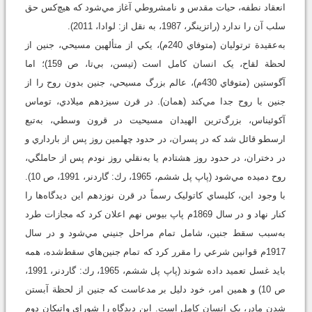
انعقاد نطفه، حيات مقدس و نامشروطي آغاز مي‌شود که هيچ‌کس حق
سلب آن را ندارد (راتزینگر، 1987، به نقل از: لوادا، 2011).
به‌عقيدة ترتوليان (متوفاي 240م)، يکي از متألهين مسيحي، جنين از
لحظة لقاح، يک انسان کامل است (تيسن، بي‌تا، ص 159)؛ اما
آگوستين (متوفاي 430م)، عالم بزرگ مسيحي، جنين بدون روح را از
جنين با روح جدا مي‌کند (همان). در قرن سيزدهم ميلادي، توماس
آکوئيناس، بزرگ‌ترين الهيدان مسيحيت در قرون وسطي، به‌تبع
ارسطو قائل شد که در پسران، در حدود چهلمين روز پس از بارداري و
در دختران، در حدود روز هشتادم يا به‌نقلي روز نودم پس از حاملگي،
روح دميده مي‌شود (پاپ پل ششم، 1965، رك: گاردنر، 1991، ص 10).
با وجود اين، کليساي کاتوليک رسماً در قرن نوزدهم اين ديدگاه‌ها را
کنار نهاد و در سال 1869م پاپ بيوس نهم اعلان کرد که مجازات طرد
به‌سبب سقط جنين، شامل تمام مراحل جنيني مي‌شود و در سال
1917م قوانين شرعي را مقرر کرد که تمام جنين‌هاي سقط‌شده، همه
بايد غسل تعميد داده شوند (پاپ پل ششم، 1965، رك: گاردنر، 1991،
ص 10) و همين امر، خود دليل بر مدعاست که جنين از لحظة آبستن
شدن مادر، يک انسان کامل است. اين ديدگاه را شوراي واتيکان دوم