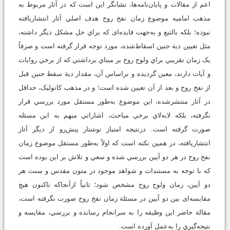
اعم از مقالات و پايان‌نامه‌ها، نشانگر اين است که در آثار مربوط به
مذهب اماميه موضوع زمان نفخ روح هدف اصلي آثار انتشاريافته
نبوده؛ بلکه بالتبع و به‌جهت فايده‌ای که براي حل مشکل ديگر داشته،
مثل تعيين دية جنين اسقاط‌شده، مورد توجه قرار گرفته است و صرفاً
يک زمان تقريبي براي ولوج روح بر مبناي برداشتي که از برخي روايات
و آيات دارند، معين گرديده و براساس آن، مقدار دية سقط جنين قبل
از نفخ روح و بعد از آن تعيين شده است؛ و در مذهب کاتوليک، حداقل
در آثار منتشرشده، اين موضوع به‌طور مستقل مورد بررسي قرار
نگرفته، بلکه لابه‌لاي برخي مباحث، اشاراتي مبهم به اين مسئله
صورت گرفته است. درنتيجه امتياز نوشتار پیش‌رو از دیگر آثار
انتشاريافته، در همين نکته است که اولاً به‌طور مستقل موضوع زمان
نفخ روح در هر دو آيين بررسي شده و سعي و تلاش بر اين بوده است
که با توجه به مستندات و شواهد موجود در متون مقدس و سنت هر
دو آيين، زمان ولوج روح مشخص شود؛ ثانياً ازآنجاکه تاکنون هيچ
مقايسه‌ای بين دو آيين در مسئلة زمان نفخ روح صورت نگرفته است،
مقالة حاضر اين وظيفه را به سرانجام رسانده و بررسي، مقايسه و
نتيجه‌گيري را به‌عمل آورده است.