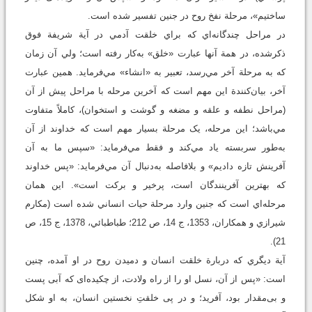
ساختيم»، مرحلة نفخ روح در جنين تفسير شده است.
در مراحل چندگانه‌اي که براي خلقت آدمي در آية شريفة فوق
ذکرشده، در همة آنها عبارت «خلق» به‌کار رفته است؛ ولي آن زمان
که به مرحلة آخر مي‌رسد، تعبير به «انشاء» مي‌فرمايد. همين عبارت
آخر، بيان‌کنندة اين مهم است که آخرين مرحله با مراحل پيش از آن
(مراحل نطفه و علقه و مضغه و گوشت و استخوان)، کاملاً متفاوت
مي‌باشد؛ اين مرحله، يک مرحلة بسيار مهم است که خداوند از آن
به‌طور سربسته ياد مي‌کند و فقط مي‌فرمايد: «سپس ما به آن
آفرينش تازه داديم» و بلافاصله به‌دنبال آن مي‌فرمايد: «پس خداوند
که بهترين آفرينندگان است، پرخير و برکت است». اين همان
مرحله‌اي است که جنين وارد مرحلة حيات انساني شده است (مكارم
شيرازي و همكاران، 1353، ج 14، ص 212؛ طباطبائي، 1378، ج 15، ص
21).
آية ديگري که دربارة خلقت انسان و دميدن روح در او آمده، چنين
است: «پس از آن، نسل او را از راه ولادت، از چکيده‌اى که آبى پست
و بى‌مقدار بود، آفريد؛ و در پى خلقتِ نخستين انسان، به او شکل