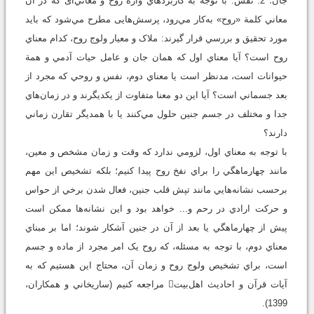
جان؛ 2. نفس. با توجه به‌ کاربردهاي واژة روح و معاني‌ای که در آن
معاني کلمة «روح» به‌کار مي‌رود، پرسش‌هايی مطرح مي‌شود که بايد
مورد تحقيق و بررسي قرار گيرند: ملاک و معيار ولوج روح، کدام معناي
روح است؟ آيا معناي اول که همان جان و عامل حيات آدمي و همة
حيوانات است، مدنظر است يا معناي دوم، نفس و روحي که مجرد از
بعد جسماني است؟ آيا اين دو معنا متفاوت از یکديگرند و در زمان‌هاي
جدا و مختلف در جسم جنين حلول مي‌کنند يا با همديگر تقارن زماني
دارند؟
با توجه به معناي اول، لزومي ندارد که وقت و زمان مشخص و معين،
مانند چهارماهگي را براي نفخ روح پيدا کنيم؛ بلکه تشخيص اين مهم
برحسب نشانه‌هايي مانند تپش قلب جنين، فعال شدن برخي از حواس
و حرکت ارادي در رحم و... خواهد بود و اين نشانه‌ها ممکن است
پيش از چهارماهگي يا بعد از آن در جنين آشکار شوند؛ اما بر مبناي
معناي دوم، با توجه به مسئله، که روح يک امر مجرد از ماده و جسم
است، براي تشخيص ولوج روح و زمان آن، محتاج اين هستيم که به
آيات قرآن و احاديث اهل‌بيت مراجعه کنیم (ساريخاني و همكاران،
1399).