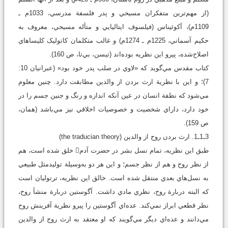
(از مهم‌ترين متفکران مسيحي و پدر فلسفة مدرسي، 1033م ـ
1109م)، آکوئيناس (فيلسوف ايتاليايي و متأله مسيحي، معروف به
حکيم آسماني، 1225م ـ 1274م) و غالب متکلمان کاتوليک کليساهاي
اصلاح‌شده، پيرو اين نظريه بوده‌اند (تيسن، بي‌تا، ص 160).
کتاب مقدس مي‌گويد که «لاوي در صلب پدر خود بود» (عبرانيان 10:
7)؛ و اين با نظرية ارث بردن از والدين مطابقت دارد. چنين معلوم
مي‌شود که نطفة انسان در عين آنکه اندازه و رنگ و جنين جسم را در
خود دارد، داراي شخصيت و خصوصيات اخلاقي نيز مي‌باشد (همان،
ص 159).
3ـ1ـ1. ارث بردن روح از والدين (the traducian theory)
طبق اين نظريه، تمام نسل بشر در حضرت آدم خلق شده است، هم
از نظر روح و هم از نظر جسم؛ و اين هر دو به‌وسيلة توليدمثل طبيعي
به نسل‌هاي بعدي منتقل شده است. خالق اين نظريه، ترتوليان است
که البته دربارة روح، نظري مادي داشت. آگوستين دربارة منشأ روح،
نظر قطعي ابراز نمي‌کند. عده‌اي آگوستين را پيرو نظرية آفرينش روح
مي‌دانند و عده‌اي ديگر مي‌گويند که او معتقد به ارث روح از والدين