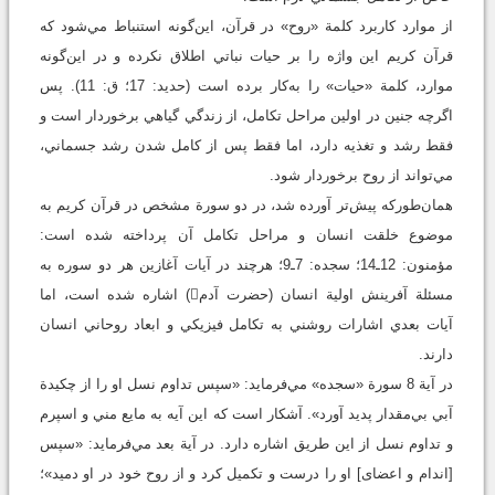
از موارد کاربرد کلمة «روح» در قرآن، اين‌گونه استنباط مي‌شود که
قرآن کريم اين واژه را بر حيات نباتي اطلاق نکرده و در اين‌گونه
موارد، کلمة «حيات» را به‌کار برده است (حديد: 17؛ ق: 11). پس
اگرچه جنين در اولين مراحل تکامل، از زندگي گياهي برخوردار است و
فقط رشد و تغذيه دارد، اما فقط پس از کامل شدن رشد جسماني،
مي‌تواند از روح برخوردار شود.
همان‌طورکه پيش‌تر آورده شد، در دو سورة مشخص در قرآن کريم به
موضوع خلقت انسان و مراحل تکامل آن پرداخته شده است:
مؤمنون: 12ـ14؛ سجده: 7ـ9؛ هرچند در آيات آغازين هر دو سوره به
مسئلة آفرينش اولية انسان (حضرت آدم) اشاره شده است، اما
آيات بعدي اشارات روشني به تکامل فيزيکي و ابعاد روحاني انسان
دارند.
در آية 8 سورة «سجده» مي‌فرمايد: «سپس تداوم نسل او را از چکيدة
آبي بي‌مقدار پديد آورد». آشکار است که اين آيه به مايع مني و اسپرم
و تداوم نسل از اين طريق اشاره دارد. در آية بعد مي‌فرماید: «سپس
[اندام و اعضای] او را درست و تکميل کرد و از روح خود در او دميد»؛