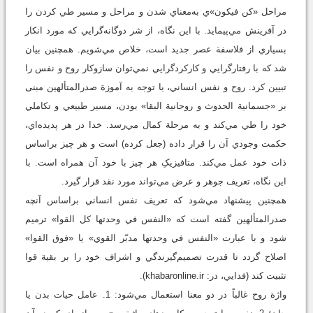
مراحل «کن فيکون»ي به‌معناي شدن و مراحل و مسير طي کردن را
در آفرينش مي‌پيمايد. با اين نگاه، از شر دوگانه‌گرايي که مورد انکار
بسياري از فلاسفة عصر جديد است، خلاص مي‌شويم. همچنين بيان
شد که با رفتارگرايي و کارکردگرايي نمي‌توان سازوکار روح و نفس را
تبيين کرد. روح و نفس انساني، با توجه به آموزة صدرالمتألهين مبنی
بر «جسمانية الحدوث و روحانية البقا» بودن، مسير طبيعي و تکاملي
خود را طي مي‌کند و به مرحلة کمال مي‌رسد. خدا در هر پديده‌اي،
حکمت وجودي آن را قرار داده (جعل کرده) است و هر چيز براساس
ذات خود عمل مي‌کند. متافيزيکِ هر چيز با خود آن همراه است. با
اين نگاه، تعريف جوهر و عرض مي‌تواند مورد نقد قرار گيرد.
همچنين پيشنهاد مي‌شود که تعريف نفس انساني براساس آنچه
صدرالمتألهين گفته است که «النفس في وحدتها کل القوا» ترميم
شود و با عبارت «النفس في وحدتها مدبّر القوي» يا «فوق القوا»
اصلاح گردد تا قدرت تصميم‌گيرندگي و اشراف خود را بر بقية قوا
تثبيت کند (فدايي، در: khabaronline.ir).
واژة روح غالباً در دو معنا استعمال مي‌شود: 1. عامل حيات بدن يا