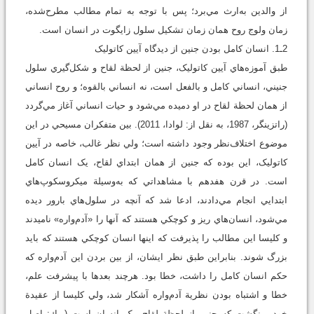
از والدين به‌ارث مي‌برد؛ پس با توجه به تمام مطالب مطرح‌شده،
زمان ولوج روح همان زمان تشکيل سلول زايگوت در انسان است.
2ـ1. انسان کامل بودن جنين از ديدگاه آيين کاتوليک
طبق آموزه‌هاي آيين کاتوليک، جنين از لحظة لقاح و شکل‌گيري سلول
جنيني، انساني کامل و بالفعل است، نه انساني بالقوه؛ و روح انساني
از همان لحظة لقاح در او دميده مي‌شود و حيات انساني آغاز مي‌گردد
(راتزینگر، 1987، به نقل از: لوادا، 2011). بين متفکران مسيحي در اين
موضوع اختلاف‌نظر وجود داشته است؛ ولي نظر غالب، خاصه در آيين
کاتوليک، اين بوده که جنين از همان ابتداي لقاح، يک انسان کامل
است. در قرن هفدهم با مشاهداتي که به‌وسيلة ميکروسکوپ‌هاي
ابتدايي انجام مي‌دادند، ادعا شد که آنچه در سلول‌هاي بارور ديده
مي‌شود، انسان‌هاي ريز و کوچکي هستند که آنها را «آدم‌واره» ناميدند
و کليسا اين مطالب را پذيرفت که اينها انسان کوچکي هستند که بايد
بزرگ شوند. بنابراين طبق نظر ايشان، از بين بردن اين آدم‌واره که
حکم انسان کامل را داشت، خطا بود. هرچند بعدها با پيشرفت علم،
خطا و اشتباه بودن نظرية آدم‌واره آشکار شد، ولي کليسا از عقيدة
خود برنگشت که جنين از لحظة لقاح، يک انسان است (ر.ك: اصل