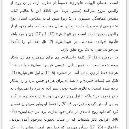
است. علماي الهيات «لوتري» عموماً از نظرية ارث بردن روح از
والدين پيروي مي‌کنند (تيسن، بي‌تا، ص 159). اين با تعاليم کتاب
مقدس هماهنگي بيشتري دارد؛ زيرا طبق کتاب مقدس، انسان نوع
بخصوصي از موجودات است و اين به آن معناست که تمام وجود او از
والدين به‌وجود آمده است. در «پيدايش» (12: 1 و 27)، زن و مرد باهم
«آدم» خوانده شده‌اند. در «پيدايش» (2: 5)، خدا او را «آدم»
مي‌خواند؛ يعني به يک نوع تعلق دارد.
در «روميان» (1: 7)، کلمة «انسان»، هم براي شوهر و هم زن به‌کار
برده شده است؛ به همين دليل، عيسي «پسر انسان» خوانده شد؛
هرچند فقط از زن به‌دنيا آمد. در «متي» (5: 12) و اول «قرنتيان» (21:
15)، هم کلمات «مرد» و «انسان» براي هر دو جنس مرد و زن به‌کار
برده شده است؛ به‌علاوه، شبيه بودن پسر آدم به مرد را نمي‌توان به
بدن محدود کرد؛ بلکه شامل روح هم مي‌شود. عبارت «مادرم در گناه
به من آبستن گرديد» (مزمور 5: 51) را فقط اين‌طور مي‌توان تفسير
کرد که داود روح فاسدي از مادر خود به‌ارث برد. در «پيدايش» (26:
46)، افرادي ذکر شده‌اند که از صلب يعقوب به‌وجود آمده بودند.
«اعمال» (26: 17) نشان مي‌دهد که خدا «هر امت انسان را از يک