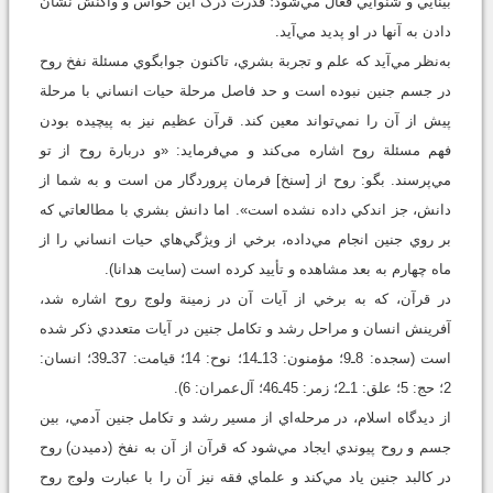
بينايي و شنوايي فعال مي‌شود؛ قدرت درک اين حواس و واکنش نشان
دادن به آنها در او پدید مي‌آيد.
به‌نظر مي‌آيد که علم و تجربة بشري، تاکنون جوابگوي مسئلة نفخ روح
در جسم جنين نبوده است و حد فاصل مرحلة حيات انساني با مرحلة
پيش از آن را نمي‌تواند معين کند. قرآن عظيم نيز به پيچيده بودن
فهم مسئلة روح اشاره می‌کند و مي‌فرمايد: «و دربارة روح از تو
مي‌پرسند. بگو: روح از [سنخ] فرمان پروردگار من است و به شما از
دانش، جز اندکي داده نشده است». اما دانش بشري با مطالعاتي که
بر روي جنين انجام مي‌داده، برخي از ويژگي‌هاي حيات انساني را از
ماه چهارم به بعد مشاهده و تأييد کرده است (سايت هدانا).
در قرآن، که به برخي از آيات آن در زمینة ولوج روح اشاره شد،
آفرينش انسان و مراحل رشد و تکامل جنين در آيات متعددي ذکر شده
است (سجده: 8ـ9؛ مؤمنون: 13ـ14؛ نوح: 14؛ قيامت: 37ـ39؛ انسان:
2؛ حج: 5؛ علق: 1ـ2؛ زمر: 45ـ46؛ آل‌عمران: 6).
از ديدگاه اسلام، در مرحله‌اي از مسير رشد و تکامل جنين آدمي، بين
جسم و روح پيوندي ايجاد مي‌شود که قرآن از آن به نفخ (دميدن) روح
در کالبد جنين ياد مي‌کند و علماي فقه نيز آن را با عبارت ولوج روح