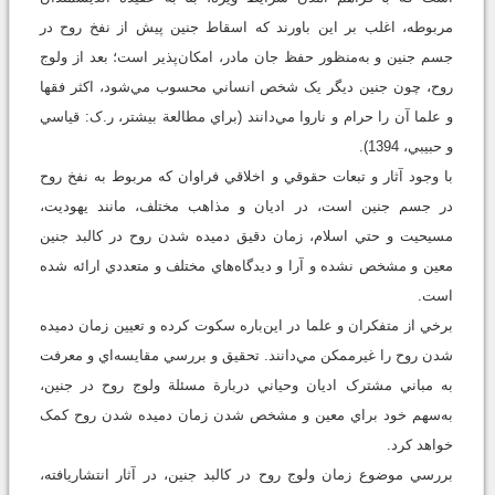
مربوطه، اغلب بر اين باورند که اسقاط جنين پيش از نفخ روح در
جسم جنين و به‌منظور حفظ جان مادر، امکان‌پذير است؛ بعد از ولوج
روح، چون جنين ديگر يک شخص انساني محسوب مي‌شود، اکثر فقها
و علما آن را حرام و ناروا مي‌دانند (براي مطالعة بيشتر، ر.ک: قياسي
و حبيبي، 1394).
با وجود آثار و تبعات حقوقي و اخلاقي فراوان که مربوط به نفخ روح
در جسم جنين است، در اديان و مذاهب مختلف، مانند يهوديت،
مسيحيت و حتي اسلام، زمان دقيق دميده شدن روح در کالبد جنين
معين و مشخص نشده و آرا و ديدگاه‌هاي مختلف و متعددي ارائه شده
است.
برخي از متفکران و علما در اين‌باره سکوت کرده و تعيين زمان دميده
شدن روح را غيرممکن مي‌دانند. تحقيق و بررسي مقايسه‌اي و معرفت
به مباني مشترک اديان وحياني دربارة مسئلة ولوج روح در جنين،
به‌سهم خود براي معين و مشخص شدن زمان دميده شدن روح کمک
خواهد کرد.
بررسي موضوع زمان ولوج روح در کالبد جنين، در آثار انتشاريافته،