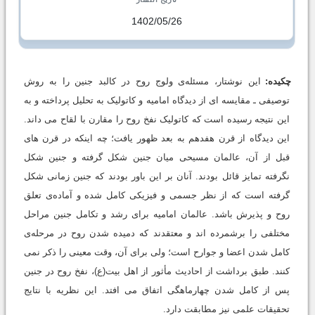
1402/05/26
چکیده:
این نوشتار، مسئله‌ی ولوج روح در کالبد جنین را به روش
توصیفی ـ مقایسه ای از دیدگاه امامیه و کاتولیک به تحلیل پرداخته و به
این نتیجه رسیده است که کاتولیک نفخ روح را مقارن با لقاح می داند.
این دیدگاه از قرن هفدهم به بعد ظهور یافت؛ چه اینکه در قرن های
قبل از آن، عالمان مسیحی میان جنین شکل گرفته و جنین شکل
نگرفته تمایز قائل بودند. آنان بر این باور بودند که جنین زمانی شکل
گرفته است که از نظر جسمی و فیزیکی کامل شده و آماده‌ی تعلق
روح و پذیرش باشد. عالمان امامیه برای رشد و تکامل جنین مراحل
مختلفی را برشمرده اند و معتقدند که دمیده شدن روح در مرحله‌ی
کامل شدن اعضا و جوارح است؛ ولی برای آن، وقت معینی را ذکر نمی
کنند. طبق برداشت از احادیث مأثور از اهل بیت(ع)، نفخ روح در جنین
پس از کامل شدن چهارماهگی اتفاق می افتد. این نظریه با نتایج
تحقیقات علمی نیز مطابقت دارد.