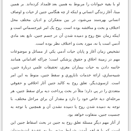
او با بقية حيوانات را مربوط به همين بعد قلمداد کرده‌اند. بر همين
مبنا، آغاز زندگي انساني و اينکه از چه هنگامي جنين از حيات و اوصاف
انساني بهره‌مند مي‌شود، در بين متفکران و اديان مختلف محل
اختلاف و بحث و مناقشه بوده است. روح يک امر غيرجسماني است و
اينکه زمان نفخ روح و دميده شدن آن در جسم جنين، تابع بعد مادي
آدمي است يا نه، مورد بحث و اختلاف نظر بوده است.
تشخيص زمان آغاز و پايان حيات آدمي يکي از مسائل و موضوعات
مهم در زمينة اخلاق و حقوق پزشکي است؛ چراکه اقداماتي همانند
خاتمه دادن به حيات بيماران مغزي، تحقيقات علمي دربارة جنين،
شبيه‌سازي، ارائة خدمات ناباروري و سقط جنين، منوط به اين امر
است. ازسوی‌ديگر، تعلق روح به کالبد جنين آثار اخلاقي و حقوقي
متعددي را در پي دارد؛ مثلاً در بحث پرداخت ديه براي سقط جنين، هر
مرحله‌اي دية خاص خود را دارد و مقدار آن براي مراحل مختلف، با
توجه به دميده شدن روح يا دميده نشدن آن و همچنين با توجه به
جنسيت جنين، متفاوت خواهد بود.
از آثار مهم ديگرِ مسئلة تعلق روح به جنين در بحث اسقاط جنين اين
است که با فراهم آمدن شرايط ويژه، بنا به عقيدة انديشمندان