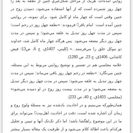
روايي آمده‌اند، هريک از مراحل شکل‌گيري جنين از نطفه به بعد را
چهل روز شمرده است که از آنها استفاده مي‌شود، دميدن روح در
جنين وقتي است که چهار ماه او کامل شود. برای نمونه، در روايتي
چنين آمده است: امام باقر فرمودند: «نطفه چهل روز در رحم است؛
سپس در مدت چهل روز تبديل به علقه مي‌شود؛ و سپس در مدت
چهل روز ديگر مضغه مي‌شود. پس هرگاه چهار ماه کامل شد، خداوند
دو موکل خلق را مي‌فرستد...» (كليني، 1407ق، ج 6، ص13؛ فيض
كاشاني، 1406ق، ج 23، ص 1280).
علامه مجلسي هم در تفسير و توضيح روايتي مربوط به اين مسئله،
چنين مي‌نگارد: «نطفه در رحم چهل روز باقي مي‌ماند؛ سپس در مدت
چهل روز تبديل به علقه مي‌شود؛ سپس در مدت چهل روز ديگر تبديل
به مضغه مي‌شود؛ و در مدت بيست روز روح در او دميده مي‌شود»
(مجلسي، 1403ق، ج 40، ص 233).
همان‌طورکه مي‌بينيم و در احاديث یادشده نیز به مسئلة ولوج روح و
زمان آن اشاره شده است، دقت در احاديث اهل‌بيت مي‌تواند براي
ما در اين موضوع راهگشا باشد؛ اما ذکر تک‌تک آنها و تبيين و تحليل
هرکدام باعث اطالة کلام می‌شود و از ظرفيت يک مقاله بسيار بيشتر