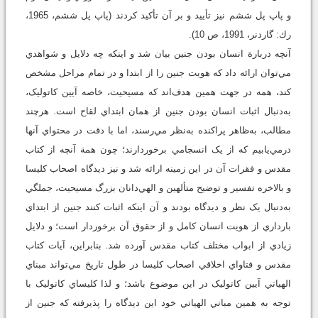
و پاپ پل ششم نيز تأييد و بر آن تأکيد کردند (پاپ پل ششم، 1965،
رك: گاردنر، 1991، ص 10).
آنچه دربارة انسان بودن جنين بيان شد و اينکه چه دلايل و شواهدي
مي‌توان ارائه داد که هويت جنين را از ابتدا و در تمام مراحل مشخص
کند، همه در جهت همين هدف‌اند که مسيحيت، خاصه آيين کاتوليک،
به‌دنبال اثبات انسان بودن جنين از همان ابتداي لقاح است. هرچند
مطالب، به‌ظاهر پراکنده به‌نظر مي‌رسند، اما با دقت در محتواي آنها
درمي‌يابيم که از يک انسجامي برخوردارند؛ چون همة آنچه از کتاب
مقدس و فقرات آن در اين زمينه ارائه شد و نيز ديدگاه اصحاب کليسا
و بالاخره تفسير و توضيح متألهين و الهي‌دانان بزرگ مسيحيت، جملگي
به‌دنبال يک نظر و ديدگاه بودند و آن اينکه اثبات کنند جنين از ابتداي
بارداري از هويت انسان کامل و از حقوق آن برخوردار است؛ و دلايل
زيادي از ابواب مختلف کتاب مقدس آورده شد. بنابراين، آيات کتاب
مقدس و فتاواي اخلاقي اصحاب کليسا در طول تاريخ مي‌تواند مبناي
الهياتي آيين کاتوليک در اين موضوع باشد؛ و لذا کليساي کاتوليک با
توجه به همين مباني الهياتي خود اين ديدگاه را پذيرفته که جنين از