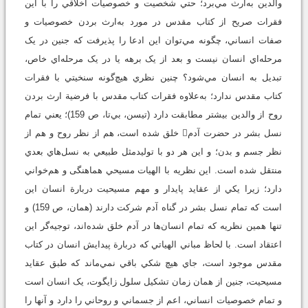
والدين به‌ارث مي‌برد؛ حتي شخصيت و خصوصيات اخلاقي را با اين
فقرات صريح از کتاب مقدس در مورد به‌ارث بردن خصوصيات و
صفات انساني، چگونه مي‌توان اين ادعا را پذيرفت که جنين در يک
مرحله‌اي انسان نيست و بعد از يک برهه يا در يک مرحله‌اي خاص،
تبديل به انسان مي‌شود؟ چنين نظري هيچ‌گونه سنخيتي با فقرات
کتاب مقدس ندارد؛ به‌علاوه فقرات کتاب مقدس با فرضية ارث بردن
روح از والدين بيشتر مطابقت دارد (تيسن، بي‌تا، ص 159)؛ يعني تمام
نسل بشر در حضرت آدم خلق شده است، هم از نظر روح و هم از
نظر جسم و بدن؛ و اين هر دو با توليدمثل طبيعي به نسل‌هاي بعدي
منتقل شده است. اين نظريه با الهيات مسيحي هماهنگی و هم‌خواني
دارد؛ زيرا يکي از عقايد پايدار و مهم مسيحيت دربارة انسان اين
است که تمام نسل بشر در گناه آدم شرکت دارند (همان، ص 159) و
تنها همين نظريه که تمام انسان‌ها در آدم خلق شده‌اند، توجيه‌گر اين
اعتقاد است. با لحاظ مباني الهياتي که دربارة پيدايش انسان در کتاب
مقدس موجود است، جاي هيچ شکي باقي نمي‌ماند که طبق عقايد
مسيحيت، جنين از همان زمان تشکيل سلول زايگوت، يک انسان است
و تمام خصوصيات انساني، اعم از جسماني و روحاني را دارد و آنها را