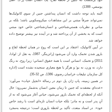
يوسفي، 1388).
البته بايد توجه داشت که انسان پنداشتن جنين از سوي کاتوليک‌ها
نمي‌تواند صرفاً مبتني بر اين مشاهدات ميکروسکوپي باشد؛ بلکه بر
مباني و نظريات هستي‌شناختي و انسان‌شناختي خاص خود مبتني
است که به بخشي از آن پرداخته شد و در آينده نيز بيشتر توضيح داده
خواهد شد.
در آيين کاتوليک، اعتقاد بر اين است که روح در همان لحظة لقاح و
بارور شدن تخمک، وارد آن مي‌شود (راتزینگر، 1987، به نقل از: لوادا،
2011) و تخمک، انساني است با همة حقوق انساني؛ زيرا روح، نه رنگ
دارد، نه وزن، نه بو؛ و هرگز با هيچ معياري سنجيده نشده است (اداره
کل سازمان تبلیغات خراسان رضوی، 1386، ص 32-35).
در همين زمينه، پاپ ژان پل دوم در رسالة «انجيل حيات» مي‌آورد:
«عده‌اي معتقدند که جنين تا زمان معين انسان به‌شمار نمي‌رود؛ حال
آنکه از لحظه‌اي که تخمک بارور مي‌شود، حياتي آغاز مي‌شود که نه از
آنِ پدر است و نه مادر؛ بلکه حيات انسان تازه‌اي است با رشد خاص
خود». در اسناد متعدد، تأکيد بر لحظة باروري است؛ درنتيجه به‌مجرد