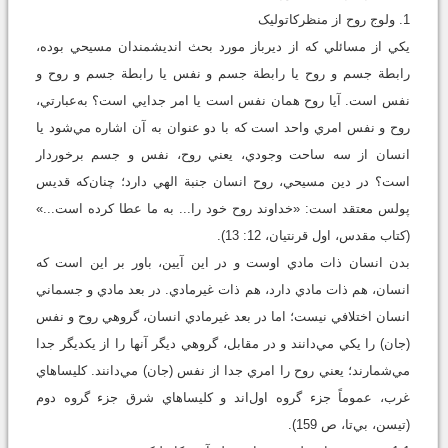
1. ولوج روح از منظرکاتوليک
يکي از مسائلي که از ديرباز مورد بحث انديشمندان مسيحي بوده،
رابطة جسم و روح يا رابطة جسم و نفس يا رابطة جسم و روح و
نفس است. آيا روح همان نفس است يا امر جدايي است؟ به‌عبارتي،
روح و نفس امري واحد است که با دو عنوان به آن اشاره مي‌شود يا
انسان از سه ساحت وجودي، يعني روح، نفس و جسم برخوردار
است؟ در دين مسيحي، روح انسان جنبة الهي دارد؛ چنان‌که قديس
پولس معتقد است: «خداوند روح خود را... به ما عطا کرده است...»
(کتاب مقدس، اول قرنتيان، 12: 13).
بدن انسان ذات مادي اوست و در اين آيين، باور بر اين است که
انسان، هم ذات مادي دارد، هم ذات غيرمادي. در بعد مادي و جسماني
انسان اختلافي نيست؛ اما در بعد غيرمادي انسان، گروهي روح و نفس
(جان) را يکي مي‌دانند و در مقابل، گروهي ديگر آنها را از يکديگر جدا
مي‌شمارند؛ يعني روح را امري جدا از نفس (جان) مي‌دانند. کليساهاي
غرب، عموماً جزء گروه اول‌اند و کليساهاي شرق جزء گروه دوم
(تيسن، بي‌تا، ص 159).