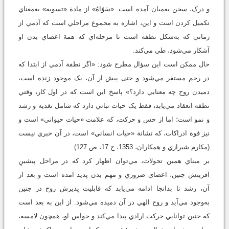
و درک، سخن به‌ميان آمده است. «سَوّاهُ» از مادة «تسويه» به‌معناي
تکميل کردن است و اين، اشاره به مجموع مراحلي است که آدمي از
زماني که به‌شکل نطفه است تا مرحله‌اي که همة اعضاي بدن او
آشکار مي‌شود، طي مي‌کند.
حال ممکن است این سؤال مطرح شود: «اگر نطفة آدمي از ابتدا که
در رحم مستقر مي‌شود و حتی پيش از آن، يک موجود زنده است،
دميدن روح چه معنايي دارد؟» پاسخ اين است که در اول کار، وقتي
نطفه انعقاد مي‌يابد، فقط يک حيات نباتي دارد که شامل تغذيه و رشد
و نمو است؛ اما از حس و حرکت، که علامت «حيات حيواني» است و
نيز قوة ادراکات، که نشانة «حيات انساني» است، در آن خبري نيست
(مكارم شيرازي و همكاران، 1353، ج 17، ص 127).
بر مبناي همين تحولات، مي‌توان اظهار کرد که در مراحل پيشينِ
آفرينش جنين، اعضاي ضروري و مهم بدن پديد آمده است و بعد از
آن، رشد تا بدانجا ادامه مي‌يابد که قابليت پذيرش روح در جنين
به‌وجود مي‌آيد و روح الهي در آن دميده مي‌شود. از اين به بعد است
که جنين توانايي حرکت ارادي پيدا مي‌کند و حواس او، همچون لامسه،