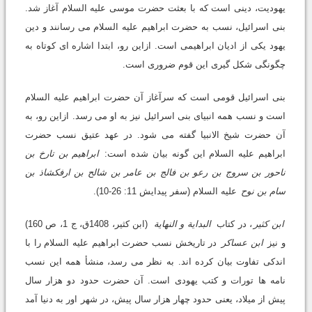
یهودیت، دینی است که با بعثت حضرت موسی علیه السلام آغاز شد.
بنی اسرائیل، نسب به حضرت ابراهیم علیه السلام می رسانند و دین
یهود یکی از ادیان ابراهیمی است. ازاین رو، ابتدا اشاره ای کوتاه به
چگونگی شکل گیری این قوم ضروری است.
بنی اسرائیل قومی است که سرآغاز آن حضرت ابراهیم علیه السلام
است و نسب همه انبیای بنی اسرائیل نیز به او می رسد. ازاین رو، به
آن حضرت شیخ الانبیا گفته می شود. در عهد عتیق نسب حضرت
ابراهیم علیه السلام این گونه بیان شده است:
ابراهیم بن تارخ بن
ناحور بن سروج بن رعو بن فالج بن عامر بن شالح بن ارفکشاذ بن
سام بن نوح
علیه السلام (سفر پیدایش 11: 26-10).
ابن کثیر
، در کتاب
البدایة و النهایة
(ابن کثیر، 1408ق، ج 1، ص 160)
و نیز
ابن عساکر
در تاریخش نسب حضرت ابراهیم علیه السلام را با
اندکی تفاوت بیان کرده اند. به نظر می رسد، منشأ همه این نسب
نامه ها تورات و کتب یهودی است. آن حضرت حدود دو هزار سال
پیش از میلاد، یعنی حدود چهار هزار سال پیش، در شهر اور به دنیا آمد