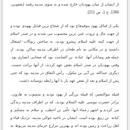
از ایشان از میان یهودیان خارج شده و به سوی مدینه رفتند (یعقوبی،
1366، ج 1، ص 211).
یکی از قبائل یهود بنوقینقاع بود که از شجاع ترین قبایل یهودی بوده و
از جهت مال و ثروت، غنی ترین محسوب می شدند و در صدر اسلام
از جهت کینه علیه اسلام پیشرو بودند، به ساختن زیوآلات اشتغال
داشتند و در مکانی به نام طحان در اطراف مدینه ساکن بودند. از
جمله هم پیمانان آنها،
عبادة
بن الصامت
بود که صحابی انصاری بود.
وقتی یهودیان در صدر اسلام نقض عهد کردند، از آنها برائت جست.
دیگری
عبدالله بن ابّی بن سلول
، رأس النفاق در مدینه بود که حتی
پس از اسلام و بعد از نقض عهد باز با آنها رابطه دوستانه داشت.
قبیله بنوالنضیر، که قبیله بزرگی از یهود بودند و منسوب به
هارون
،
برادر حضرت موسی علیه السلام بودند، که در اطراف مدینه زندگی
می کردند و اشهر زعماء آنها،
حلّی بن احطب
و
سلام به مشکم
و
کنانة
بن ربیع
بوده است. ایشان در ناحیه عوالی مدینه، نزدیک قباء و
اهل زراعت و زمین بوده اند و بهترین مزارع خرمای مدینه مربوط به