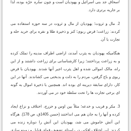
اسحاق
جد بنی اسرائیل و یهودیان است و چون
ساره
حرّه بوده، لذا
بر جاریه برتری دارد.
2. مال و ثروت؛ یهودیان از مال و ثروت در سه حوزه استفاده می
کردند: زراعت؛ قرض ربوی؛ کنز و ذخیرة طلا و نقره برای خرید حله و
تجارت با آن.
هنگامیکه یهودیان به یثرب آمدند، اراضی اطراف مدینه را تملک کرده
و به زراعت پرداختند؛ زیرا کارشناسانی برای زراعت داشتند و از این
راه، مالک اموالی شده و اهل یثرب اجیر آنها شدند. یهودیان با قرض
ربوی و باج گرفتن، مردم را به ذلت و بدبختی می کشاندند. آنها در این
کار، دارای سابقة دیرینه ای بوده اند. همچنین با ذخیرة اموال به گونه
ای برخی تجارت ها را تحت سلطة خود در می آوردند.
3. مکر و فریب و خدعه؛ مثلاً بین اوس و خزرج، اختلاف و نزاع ایجاد
کرده و آنها را به جان هم می انداختند (حسن 1405ق، ص 178). هرگاه
این آتش خاموش می شد، یهودیان این آتش را دوباره زنده می
کردند. این اختلاف افکنی در راستای تضعیف قوای قبایل و زمینه سازی