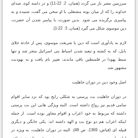
سرزمین مصر باز می گردد (همان، 2: 22-11) و در دامنه کوه، صدای
خداوند را که از میان بوته مشتعلی با او سخن می گفت، شنیده و به
پیامبری برگزیده می شود. بدین صورت، با پیامبر شدن آن حضرت،
دین موسوی شکل می گیرد (همان، 3: 22-1).
لازم به یادآوری است که دین یا شریعت موسوی، پس از حادثة جلای
بابل، که به کشته و تبعید شدن اسباط بنی اسرائیل منجر شد و تنها
سبط یهودا در فلسطین باقی ماندند، تغییر نام یافت و به یهودیت
مشهور شد.
اصل وجود دین در دوران جاهلیت
در دوران جاهلیت بت پرستی به شکلی رایج بود که نزد سایر اقوام
سامی قدیم نیز رواج داشته است. البته ویژگی هایی این بت پرستی
داشته که مربوط به خود اعراب و اقوام مجاور بوده است. از جمله
اینکه اعراب هم دو نوع بت و الهه داشته اند: یکی خانگی و دیگری
قبیله ای (فیاض، 1369، ص 48). البته در دوران جاهلیت، به ویژه در