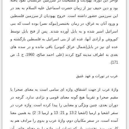
اواخر این دوره، یهودیت و مسیحیت در سرزمین عربستان نفوذ یافته
بود و دین حنیف نیز از زمان حضرت اسماعیل علیه السلام به بعد در
این سرزمین حضور داشته است. خروج یهودیان از سرزمین فلسطین
و ورود آنان به عراق، در زمان
بختنصر
(نبوکد نصر) بوده است که بنی
اسرائیل اسیر شده و به بابل آورده شدند. پس از فتح بابل توسط
کوروش
و آزادی آنها، عده ای از بنی اسرائیل به فلسطین بازگشته و
عده ای نیز در بابل(شمال عراق کنونی) باقی مانده و در سده های
بعدی به اطراف مدینه کوچ کردند (علی احمد صالح، 1960، ج 1، ص
171).
عرب در تورات و عهد عتیق
واژۀ عرب از جهت اشتقاق، واژه ای سامی است به معنای صحرا یا
مقیم صحرا و تقریباً هیچ گونه معنای قومی و نژادی ندارد. گرچه در
دوران بعدی، چنین ویژگی و معنایی را پیدا کرده است. واژه عرب در
سفر اشعیا و ارمیا (اشعیا 13:2 و 21: 13 و ارمیا 3: 2) به همین معنا
آمده است. در سفر مکابیان دوم، واژۀ عرب و بدوی را مرادف هم به
کار می برد. نخستین بار که تورات این واژه را به معنای خاص آن