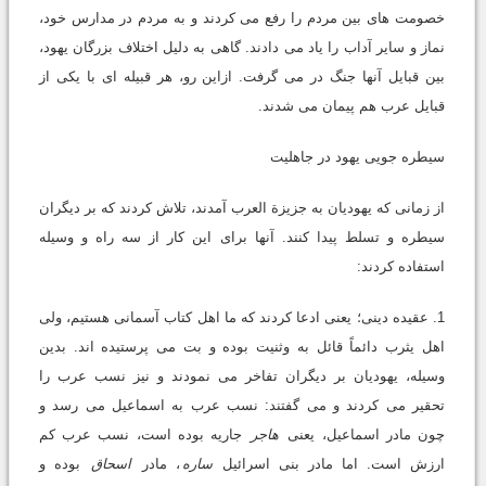
خصومت های بین مردم را رفع می کردند و به مردم در مدارس خود،
نماز و سایر آداب را یاد می دادند. گاهی به دلیل اختلاف بزرگان یهود،
بین قبایل آنها جنگ در می گرفت. ازاین رو، هر قبیله ای با یکی از
قبایل عرب هم پیمان می شدند.
سیطره جویی یهود در جاهلیت
از زمانی که یهودیان به جزیزة العرب آمدند، تلاش کردند که بر دیگران
سیطره و تسلط پیدا کنند. آنها برای این کار از سه راه و وسیله
استفاده کردند:
1. عقیده دینی؛ یعنی ادعا کردند که ما اهل کتاب آسمانی هستیم، ولی
اهل یثرب دائماً قائل به وثنیت بوده و بت می پرستیده اند. بدین
وسیله، یهودیان بر دیگران تفاخر می نمودند و نیز نسب عرب را
تحقیر می کردند و می گفتند: نسب عرب به اسماعیل می رسد و
چون مادر اسماعیل، یعنی
هاجر
جاریه بوده است، نسب عرب کم
ارزش است. اما مادر بنی اسرائیل
ساره
، مادر
اسحاق
بوده و