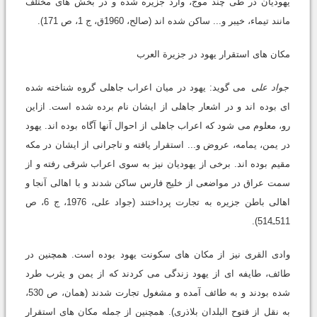
یهودیان در طی چند موج، وارد جزیره شده و در بخش های مختلف
مانند تیماء، خیبر و... ساکن شده اند (صالح، 1960ق، ج 1، ص 171).
مکان های استقرار یهود در جزیرة العرب
جواد علی
می گوید: یهود در میان اعراب جاهلی گروه شناخته شده
ای بوده اند و در اشعار جاهلی از ایشان نام برده شده است. ازاین
رو، معلوم می شود که اعراب جاهلی از احوال آنها آگاه بوده اند. یهود
در یمن، یمامه، عروض و... استقرار یافته و تاجرانی از ایشان در مکه
مقیم بوده اند. برخی از یهودیان نیز به سوی اعراب شرقی رفته و از
سمت عراق در مواضعی از خلیج فارس ساکن شدند و با اهالی آنجا و
اهالی باطن جزیره به تجارت پرداختند (جواد علی، 1976، ج 6، ص
511ـ514).
وادی القری نیز از مکان های سکونت یهود بوده است. همچنین در
طائف، طایفه ای از یهود زندگی می کردند که از یمن و یثرب طرد
شده بودند و به طائف آمده و مشغول تجارت شدند (همان، ص 530،
به نقل از فتوح البلدان بلاذری). همچنین از جمله مکان های استقرار