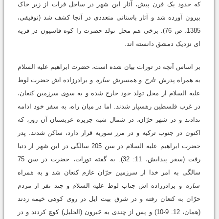
که حدود یک قرن پیش، آثار این شهر در ساحل فرات از زیر خاک
بیرون آورده شد و آثار باستانی متعددی در آنجا کشف شد (توفیقی،
1385، ص 76). برخی هم محل تولد حضرت را کوه قاسیون در قریه
ای نزدیک دمشق دانسته اند.
بر اساس آنچه در تورات بیان شده است، حضرت ابراهیم علیه السلام
به همراه پدرش
تارح
و همسرش
ساره
و برادرزاده اش حضرت لوط
علیه السلام از محل تولد خود خارج شده و به سوی سرزمین کنعان،
در غرب فلسطین رهسپار شدند. اما در میان راه، به سفر خود ادامه
ندادند و در شهر حرّان، در شمال شبه جزیره عربستان آن روز، که
اکنون در جنوب ترکیه و در مرز سوریه قرار دارد، ساکن شدند. پدر
حضرت ابراهیم علیه السلام در سن 205 سالگی در این شهر از دنیا
رفت (سفر پیدایش، 11: 32). به گفته تورات، حضرت در سن 75
سالگی به امر خدا از سرزمین حرّان عازم کنعان شد و به همراه
ساره
و برادرزاده اش جناب لوط علیه السلام و چند نفر از مردم
حرّان به کنعان رفته و در شرق بیت ایل در روی کوهی خیمه زدند
(همان، 12: 9-10) و پس از چندی به حَبرون (الخلیل) کوچ کردند و در