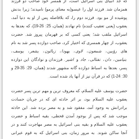
که جد انبیای بنی اسرائیل است، از همسر خود صاحب دو فرزند
همزمان شد. فرزند اول را عیسو(به معنای پرمو) نامیدند؛ زیرا بدنش
پوشیده از مو بود. فرزند دوم را، که بلافاصله پس از او به دنیا آمد،
یعقوب (یعنی تعقیب کننده) نام نهادند (همان، 25: 26-19)، که بعدها به
اسرائیل ملقب شد؛ یعنی کسی که بر قهرمان پیروز شد. حضرت
یعقوب، از چهار همسری که اختیار کرد، صاحب دوازده پسر شد به نام
های
رؤبین
،
شمعون
،
لاوی
،
یهودا
،
زبالون
،
یشعر
،
یوسف
،
بنیامین
،
دان
،
نفتالی
،
جاد
و
اشیر
. فرزندان و نوادگان این دوازده
پسر، بعدها به اسباط دوازده گانه مشهور شدند (همان، 29: 35-29 و
30: 24-1) که در قرآن نیز از آنها یاد شده است.
حضرت یوسف علیه السلام، که معروف ترین و مهم ترین پسر حضرت
یعقوب علیه السلام بود، بر اثر حادثه ای که در جریان حسادت
برادرانش به وجود آمد، مفقود شد و به مصر برده شد. این حادثه
موجب شد که پس از بوجود آمدن قحطی، بقیه اسباط و حضرت
یعقوب علیه السلام و بقیه بنی اسرائیل به مصر مهاجرت کنند و در
آنجا ساکن شوند. به مرور زمان، بنی اسرائیل که به قوم عبرانی