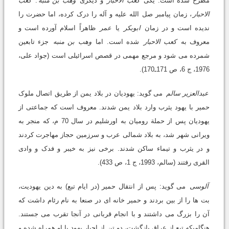
مطرح شده است: یکی
کعب الاحبار
و دیگری
وهب بن منبه
.
کعب
الاحبار
، زمان پیامبر صل الله علیه و آله را درک کرده، اما حضرت را
ندیده است و در زمان
ابوبکر
یا
عمر
ظاهراً اسلام آورده است و
معروف به
کعب الاحبار
شده است. اما
وهب بن منبه
جزء تابعین
شمرده می شود و مرجع مهمی در قصص اسرائیلی است (جواد علی،
1976، ج 6، ص 171ـ170).
عبدالعزیر سالم
می گوید: یهودیان در بلاد یمن از طریق اتصال ملوک
حمیر با یهود یثرب وارد بلاد یمن شدند. معروف است که جماعتی از
یهودیان پس از حملة رومیان به اورشلیم در سال 70 م، که منجر به
ویرانی شهر شد، به بلاد شمالی عرب و سرزمین حجاز مهاجرت کردند
و در یثرب و تیماء ساکن شدند. برخی نیز به خیبر و فدک و وادی
القری رفتند (سالم، 1993، ج 1، ص 433).
آلوسی
می گوید: پس از انتقال حمیر (در ایام تبع) به دین یهودیت،
بت ها را از بین بردند و حمیر خانه ای در صنعا به نام رئام داشت که
آن را بزرگ می داشتند و با انجام قربانی در آنجا تقرب می جستند.
هنگامیکه تبع از عراق بازگشت، دو تن از احبار یهود با او همراه شده و