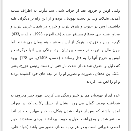
وقتی اوس و خزرج، بعد از خراب شدن سد مأرب به اطراف مدینه
آمدند، نخیلات و... در دست یهودیان بوده و از این راه بر دیگران غلبه
داشتند. اوس در جنوب و شرق یثرب و خزرج در شمال غربی یثرب و
مجاور قبیله بنی قینقاع مستقر شدند (عبدالعزیز، 1993، ج 1، ص433).
گرچه اوس و خزرج، با هریک از این سه قبیله هم پیمان می شدند، اما
چون مال و ثروت در دست یهودیان بود، جنگی بین آنها درگرفت و
اوس و خزرج آنها را به قتل رساندند (حسن، 1405ق، ص 178). یهود
که ذلیل و متفرق شدند، از شدت ناراحتی از دست رئیس خزرج، یعنی
مالک بن عجلان
، صورت و تصویر او را در بیعه های خود کشیده بودند
و او را لعن می کردند.
عده ای از یهودیان هم در خیبر زندگی می کردند. یهود خیبر معروف به
شجاعت بودند. گمان می رود ایشان از نسل
رکاب
، که در تورات
آمده، باشند که پس از خراب شدن هیکل، به خیبر مهاجرت و در آنجا
مستقر شده و به زراعت نخیل و حبوب پرداختند. برخی معتقدند: خیبر
لفظی عبرانی است و در عربی به معنای حصیر می باشد (جواد علی،