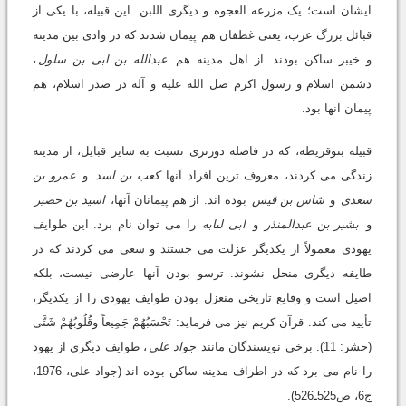
ایشان است؛ یک مزرعه العجوه و دیگری اللبن. این قبیله، با یکی از
قبائل بزرگ عرب، یعنی غطفان هم پیمان شدند که در وادی بین مدینه
و خیبر ساکن بودند. از اهل مدینه هم
عبدالله بن ابی بن سلول
،
دشمن اسلام و رسول اکرم صل الله علیه و آله در صدر اسلام، هم
پیمان آنها بود.
قبیله بنوقریظه، که در فاصله دورتری نسبت به سایر قبایل، از مدینه
زندگی می کردند، معروف ترین افراد آنها
کعب بن اسد
و
عمرو بن
سعدی
و
شاس بن قیس
بوده اند. از هم پیمانان آنها،
اسید بن خصیر
و
بشیر بن عبدالمنذر
و
ابی لبابه
را می توان نام برد. این طوایف
یهودی معمولاً از یکدیگر عزلت می جستند و سعی می کردند که در
طایفه دیگری منحل نشوند. ترسو بودن آنها عارضی نیست، بلکه
اصیل است و وقایع تاریخی منعزل بودن طوایف یهودی را از یکدیگر،
تأیید می کند. قرآن کریم نیز می فرماید: تَحْسَبُهُمْ جَمِیعاً وقُلُوبُهُمْ شَتَّى
(حشر: 11). برخی نویسندگان مانند
جواد علی
، طوایف دیگری از یهود
را نام می برد که در اطراف مدینه ساکن بوده اند (جواد علی، 1976،
ج6، ص525ـ526).