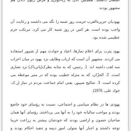
مشهور بودند.
یهودیان جزیرةالعرب حرمت روز شنبه را نگه می داشتند و رعایت آن
واجب بوده است. هر کس در روز شنبه کار می کرد، مرتکب جرم
عظیمی شده بود.
یهود یثرب برای اعلام نمازها، اعیاد و حوادث مهم از شیپور استفاده
می کردند. مشهور آن است که ارباب وظایف نزد یهود در میان اعراب
سه لقب داشته اند: 1. رئیس، که به مثابه بطرک(پاتریاک) نزد نصاری
است. 2. الحزّان، که به منزله خطیب بوده که در منبر موعظه می
کرده است. 3. شالیح صیبور، یعنی امام جماعت مردم در نماز (ر.ک:
جواد علی، 1976).
یهودی ها در نظام سیاسی و اجتماعی، نسبت به رؤسای خود خاضع
بودند و مواجب سالیانه خود را به آنها می پرداختند. رؤسای آنها همان
صاحبان حصون و اراضی بودند که خودشان بیشتر به زراعت خرما
توجه داشتند و احبار آنها متولی امور دینیه و تنفیذ احکام بودند و