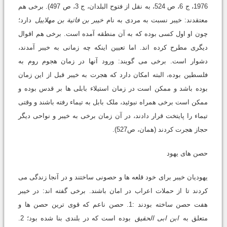
1976، ج 6، ص 524، به نقل از فتوح البلدان، ج 3، ص 497). برخی هم
معتقدند: خیبر نسبت به مردی به نام
خیبر بن فاتیة بن مهلاییل
دارد؛
چون او اول کسی بوده که به آن منطقه آمده است. برخی هم اقوال
دیگری مطرح کرده اند. اما تعیین اینکه چه زمانی به خیبر آمدند،
دشوار است. برخی می گویند: ورود آنها در زمان هجوم روم به
فلسطین بوده، البته امکان دارد که هجرت به خیبر قبل از این زمان
بوده باشد و ممکن است در زمان استیلاء بابلی ها بر قدس بوده و
ممکن است برخی همراه نبوئید، ملک بابل به تیماء رفته باشند و وقتی
تیماء را پایتخت قرار دادند، در آن زمان برخی به خیبر و نواحی دیگر
حجاز هجرت کردند (همان، ص527).
حصن های یهود
یهودیان خیبر برای خود قلعه ها و حصونی ساختند و در آنجا زندگی می
کردند تا از حملات اعراب در امان باشند. برخی گفته اند: در خیبر
هفت حصن ساخته بودند :1. حصن ناعم که قوی ترین حصن ها و
متعلق به
ابن ابی الحقیق
بوده است که در بلندی بنا شده بود؛ 2.