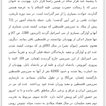
با پیشینة چند هزار ساله در همین راستا قرار دارد. یهودیت به عنوان
دینی که با رسالت حضرت موسی علیه السلام پا به عرصة هستی
گذارده، حوادث بسیاری را از سر گذرانده است. در سه دورة تاریخی،
حوادث تلخی بر این آیین گذشت؛ یکی، حملة پادشاه آشور در 721
پیش از میلاد به سرزمین فلسطین که موجب کشته شدن شماری از
آنها و آوارگی بسیاری از بنی اسرائیل گردید (ایزیدور، 1388، ص 47) و
تنها شمار اندکی از یهودیان توانستند در فلسطین باقی بمانند. دیگری،
هجوم
بختنصر
(نبوکد نصر) در سال 583ق.م، که موجب کشته شدن
عده ای و آوارگی و تبعید بازماندگان حملة قبلی گردید و تقریباً تمامی
بنی اسرائیل از این سرزمین خارج گردیدند (همان، ص 58). البته با
پیروزی
کوروش
، پادشاه ایران و غلبة او بر پادشاه بابل، یهودیان از
بند اسارت رها شده، و حدود 42000 نفر از آنها به سرزمین فلسطین
بازگشتند (همان، ص92) و در طول سالیان متمادی به بازسازی
سرزمین فلسطین و معبد ویران شدة خود پرداختند. عده ای نیز در
سرزمین ایران و عراق و برخی دیگر مناطق باقی مانده و تا به امروز
نیز حضور آنان کم وبیش ادامه دارد. حادثة سوم، مربوط به تخریب
دوم معبد سلیمان، در سال هفتاد میلادی به دست سپاه
تیتوس
رومی