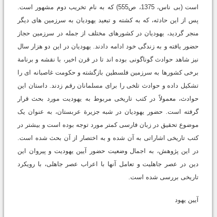
است (بی ناس، 1375، ص555) که به نام تخریب دوم مشهور است.
پس از این حادثه، که به کشته و تبعید یهودیان به سرزمین های دیگر
منجر گردید، یهودیان در کشورهای مختلف از جمله در سرزمین حجاز
حضور یافته و به زندگی خود ادامه دادند. یهودیان در این دو هزار سال
نیز شاهد حوادث گوناگونی بوده اند تا در قرن اخیر، با نقشه و برنامة
برخی کشورها به سرزمین فلسطین بازگشته و حکومت غاصبانه ای را
تشکیل داده و حوادث تلخی را برای مسلمانان رقم زدند. داستان این
حوادث، معمولاً در کتب تاریخی مربوط به یهودیت مورد بحث قرار
گرفته است. حضور یهودیان در شبه جزیرة عربستان، به عنوان یک
موضوع تحقیق در زبان فارسی کمتر مورد توجه بوده است و بیشتر در
کتب تاریخی اشاراتی به آن شده و به اختصار از آن بحث شده است.
در این پژوهش، به اجمال وضعیت حضور آیین یهودیت و پیروان این
دین در عصر جاهلیت و تعامل آنها با اعراب عصر جاهلی، با رویکرد
تاریخی بررسی شده است.
آیین یهود