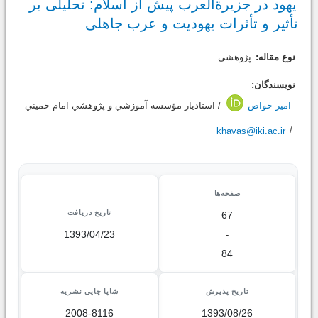
یهود در جزیرةالعرب پیش از اسلام: تحلیلی بر
تأثیر و تأثرات یهودیت و عرب جاهلی
نوع مقاله:
پژوهشی
نویسندگان:
امیر خواص
/ استاديار مؤسسه آموزشي و پژوهشي امام خميني
khavas@iki.ac.ir
/
صفحه‌ها
تاریخ دریافت
67
1393/04/23
-
84
تاریخ پذیرش
شاپا چاپی نشریه
2008-8116
1393/08/26