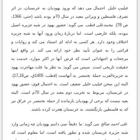
فیلیپ خلیل
احتمال می دهد که ورود یهودیان به عربستان، در اثر
تصرف فلسطین و ویرانی معبد در سال 70م بوده باشد (حتی، 1366،
ص 78).
محمدعلی قطب
می گوید: حضور یهود در شبه جزیره اصیل
نبوده، بلکه عارضی است. اما دربارۀ زمان ورود آنها به شبه جزیره
اختلاف وجود دارد. هر کسی به ادله ای استناد می کند و روایات و
قرائنی را به عنوان تأیید نظر خود ارائه می کند. در واقع اینها
مرجحات و اجتهاداتی است که غرض آنها در اکثر موارد، خدمت به
حقیقت تاریخی است. سپس می گوید: به نظر ما علت مهاجرت یهود
به جزیرةالعرب حملۀ
بختنصر
به آنهاست (قطب، 1405ق، ص16ـ17).
البته این سخن
فیلیپ خلیل
ضعیف است. به احتمال قوی، حضور یهود
در عربستان، مربوط به تخریب دوم معبد در سال 70م است. البته
بعید نیست که برخی از یهودیان بازمانده از حملة
بختنصر
در عراق نیز
که به فلسطین بازنگشتند، به عربستان هجرت کرده باشند.
علی احمد صالح
می گوید: ما دقیقاً نمی دانیم یهودیان چه زمانی وارد
شبه جزیرة عربستان شده و تطور یافته است، اما معلوم است که