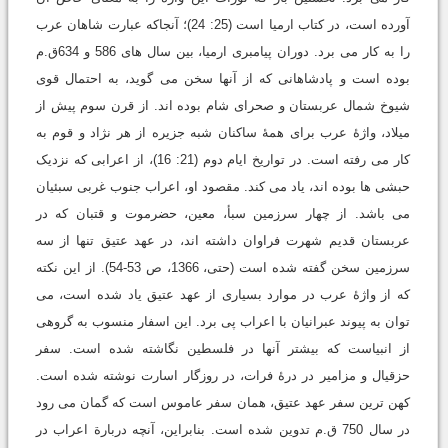
آورده است، در کتاب ارمیا است (25: 24)؛ آنجاکه عبارت شاهان عرب
را به کار می برد. دوران پیامبری ارمیا، بین سال های 586 و 634ق.م
بوده است و پادشاهانی که از آنها سخن می گوید، به احتمال قوی
شیوخ شمال عربستان و صحرای شام بوده اند. از قرن سوم پیش از
میلاد، واژۀ عرب برای همۀ ساکنان شبه جزیره از هر نژاد و قوم به
کار می رفته است. در تواریخ ایام دوم (21: 16)، از اعرابی که نزدیک
حبشی ها بوده اند، یاد می کند. مقصود او، اعراب جنوب غربی سبئیان
می باشد. از چهار سرزمین سبأ، معین، حضرموت و قتبان که در
عربستان قدیم شهرت فراوان داشته اند، در عهد عتیق تنها از سه
سرزمین سخن گفته شده است (حتی، 1366، ص 53-54). از این نکته
که از واژۀ عرب در موارد بسیاری از عهد عتیق یاد شده است، می
توان به پیوند عبرانیان با اعراب پی برد. این اسفار منسوب به گروهی
از انبیاست که بیشتر آنها در فلسطین نگاشته شده است. سفر
حزقیال و مزامیر در درۀ فرات، در روزگار اسارت نوشته شده است.
کهن ترین سفر عهد عتیق، همان سفر عاموس است که گمان می رود
در سال 750 ق.م تدوین شده است. بنابراین، آنچه دربارة اعراب در