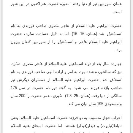
همان سرزمین نیز از دنیا رفتند. مقبره حضرت هم اکنون در این شهر
است.
حضرت ابراهیم علیه السلام از
هاجر
مصری صاحب فرزندی به نام
اسماعیل
شد (همان، 16: 16). اما به دلیل حسادت
ساره
، حضرت
ابراهیم علیه السلام
هاجر
و
اسماعیل
را از سرزمین کنعان بیرون
برد.
چهارده سال بعد از تولد اسماعیل علیه السلام از
هاجر
مصری،
ساره
نیز که سالخورده شده بود، به امر و اراده الهی صاحب فرزندی به نام
اسحاق
شد. حضرت ابراهیم علیه السلام از همسران دیگرش نیز
صاحب یازده فرزند می شود. به گفته تورات، حضرت در سن 175
سالگی از دنیا رفت (همان، 25: 8-1).
طبری
، عمر حضرت را 200 سال
و مسعودی 195 سال بیان می کند.
اعراب حجاز منسوب به دو فرزند حضرت اسماعیل علیه السلام، یعنی
ناباط(نبایوت) و قیذار(قیدار) هستند. اما حضرت اسحاق علیه السلام