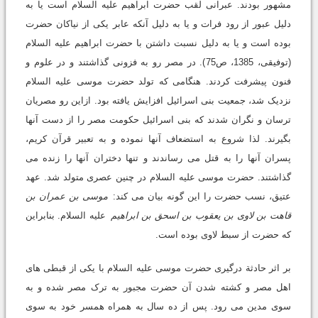
مشهور بودند. عبرانی لقب حضرت ابراهیم علیه السلام است یا به
دلیل عبور از رود فرات و یا به دلیل آنکه عابر یکی از نیاکان حضرت
بوده است و یا به دلیل نسبت داشتن با حضرت ابراهیم علیه السلام
(توفیقی، 1385، ص75). در مصر رو به فزونی گذاشتند و در علوم و
فنون پیشرفت کردند. هنگامی که تولد حضرت موسی علیه السلام
نزدیک شد، جمعیت بنی اسرائیل افزایش یافته بود. ازاین رو مصریان
ترسان و نگران شدند که بنی اسرائیل حکومت مصر را از دست آنها
بگیرند. لذا شروع به استضعاف آنها نموده و به تعبیر قرآن کریم،
پسران آنها را به قتل می رساندند و تنها دختران آنها را زنده می
گذاشتند. حضرت موسی علیه السلام در چنین عصری متولد شد. عهد
عتیق، نسب حضرت را این گونه بیان می کند:
موسی بن عمران بن
قاهت بن لاوی بن یعقوب بن اسحق بن ابراهیم
علیه السلام. بنابراین
که حضرت از سبط لاوی بوده است.
بر اثر حادثة درگیری حضرت موسی علیه السلام با یکی از قبطی های
اهل مصر و کشته شدن آن حضرت مجبور به ترک مصر شده و به
سوی مدین می رود. پس از ده سال به همراه همسر خود به سوی