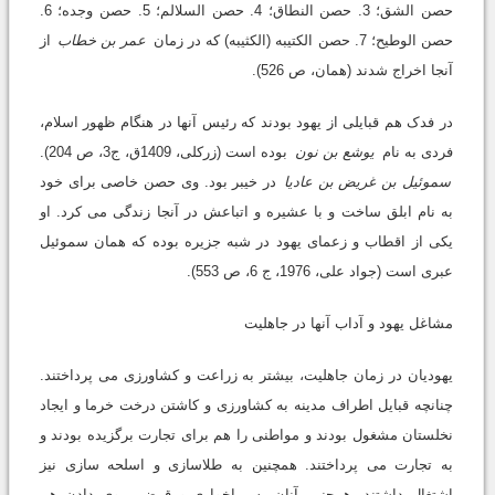
حصن الشق؛ 3. حصن النطاق؛ 4. حصن السلالم؛ 5. حصن وجده؛ 6.
حصن الوطیح؛ 7. حصن الکتیبه (الکثیبه) که در زمان
عمر بن خطاب
از
آنجا اخراج شدند (همان، ص 526).
در فدک هم قبایلی از یهود بودند که رئیس آنها در هنگام ظهور اسلام،
فردی به نام
یوشع بن نون
بوده است (زرکلی، 1409ق، ج3، ص 204).
سموئیل بن غریض بن عادیا
در خیبر بود. وی حصن خاصی برای خود
به نام ابلق ساخت و با عشیره و اتباعش در آنجا زندگی می کرد. او
یکی از اقطاب و زعمای یهود در شبه جزیره بوده که همان سموئیل
عبری است (جواد علی، 1976، ج 6، ص 553).
مشاغل یهود و آداب آنها در جاهلیت
یهودیان در زمان جاهلیت، بیشتر به زراعت و کشاورزی می پرداختند.
چنانچه قبایل اطراف مدینه به کشاورزی و کاشتن درخت خرما و ایجاد
نخلستان مشغول بودند و مواطنی را هم برای تجارت برگزیده بودند و
به تجارت می پرداختند. همچنین به طلاسازی و اسلحه سازی نیز
اشتغال داشتند. همچنین آنان به رباخواری و قرض ربوی دادن هم