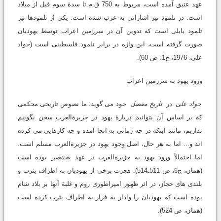
عهد عتیق آمده است، مربوط به 750 ق.م تا سدۀ سوم قبل از میلاد
است. در تلمود نیز اشاراتی به عرب شده است. یکی از تلمودها نیز
تلمود بابلی است که تدوین آن در سرزمین اعراب توسط یهودیان
صورت گرفته است، این واژه در برابر تلمود فلسطینی است (جواد
علی، 1976، ج1، ص 60).
ورود یهود به سرزمین اعراب
جواد علی
در
تاریخ مفصل
خود می گوید: ما نصوص تاریخی محکمی
که بر اساس آن بتوانیم دربارۀ یهود در جزیرةالعرب سخن بگوییم
نداریم، مانند اینکه در چه زمانی به آنجا آمده و چه کارهایی می کرده
اند و... اما به هر حال، اصل وجود یهود در جزیرةالعرب مسلم است.
اما احتمالاً ورود یهود به جزیرةالعرب در عهد
بختنصر
بوده است
(همان، ج6، ص 511ـ514). هجرت برخی از یهودیان به اطراف یثرب و
بلندی های حجاز، در اثر ظهور امپراطوری روم و غلبۀ آنها بر بلاد شام
بوده است که یهودیان را وادار به فرار به اطراف یثرب کرده است
(همان، ص 524).