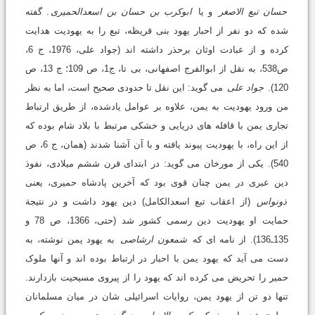
حسان تبع الاصغر
و یا
ابوکرب بن حسان بن اسعدالحمیری
. گفته
شده که دو نفر از احبار یهود بنی قریظه، تبع را به یهودیت هدایت
کرده و از عبادت اوثان برحذر داشته اند (جواد علی، 1976، ج 6،
ص538، به نقل از ابوالفرج اصفهانی، بی تا، ج1، ص 109؛ ج 13، ص
120).
جواد علی
می گوید: این نقل تا حدودی صحیح است، اما به نظر
من ورود یهودیت به یمن، علاوه بر عوامل یادشده، از طریق ارتباط
تجاری یمن با قافله های دریایی و خشکی مرتبط با بلاد شام بوده که
از این راه، با یهودیت پیوند یافته و با آن آشنا شدند (همان، ج 6، ص
540). یکی از مورخان می گوید: در ابتدای قرن ششم میلادی، نفوذ
دین عبری در یمن چنان قوی بود که آخرین پادشاه حمیری، یعنی
ذونواس
(از اعقاب تبع اسعدالکامل) دین یهود داشت و در نتیجة
حمایت او یهودیت دین رسمی کشور شد (حتی، 1366، ص 78 و
135ـ136). از نامه ای که
شمعون ارشاصی
به یهود یمن نوشته، به
دست می آید که یهود یمن با احبار در ارتباط بوده اند و آنها ملوک
حمیر را تحریض می کرده اند که یهود را از پیروی مسیحیت بازدارند.
تنها دو تن از یهود یمن، روایات اسرائیلی شان در میان مسلمانان