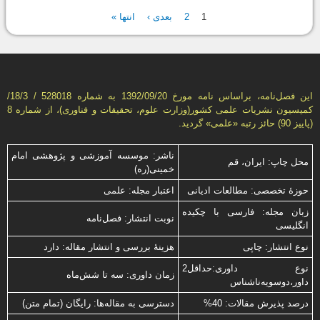
صفحه‌ها
1
2
بعدی ›
انتها »
این فصل‌نامه، براساس نامه مورخ 1392/09/20 به شماره 528018 / 18/3/
كمیسیون نشریات علمی كشور(وزارت علوم، تحقیقات و فناوری)، از شماره 8
(پاییز 90) حائز رتبه «علمی» گردید.
ناشر: موسسه آموزشی و پژوهشی امام
محل چاپ: ایران، قم
خمینی(ره)
حوزۀ تخصصی: مطالعات ادیانی
اعتبار مجله: علمی
زبان مجله: فارسی با چكیده
نوبت انتشار: فصل‌نامه
انگلیسی
نوع انتشار: چاپی
هزینۀ بررسی و انتشار مقاله: دارد
نوع داوری:حداقل2
زمان داوری: سه تا شش‌ماه
داور،دوسویه‌ناشناس
درصد پذیرش مقالات: 40%
دسترسی به مقاله‌ها: رایگان (تمام متن)