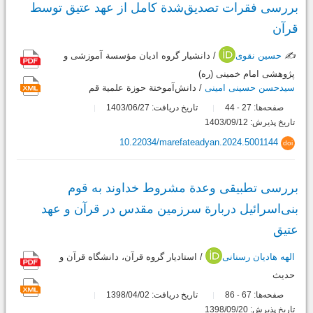
بررسی فقرات تصدیق‌شدة کامل از عهد عتیق توسط
قرآن
✍️
حسین نقوی
/ دانشیار گروه ادیان مؤسسة آموزشی و
پژوهشی امام خمینی (ره)
سیدحسن حسینی امینی
/ دانش‌آموختة حوزة علمیة قم
صفحه‌ها:
27
44
تاریخ دریافت: 1403/06/27
-
تاریخ پذیرش: 1403/09/12
10.22034/marefateadyan.2024.5001144
doi
بررسی تطبیقی وعدة مشروط خداوند به قوم
بنی‌اسرائیل دربارة سرزمین مقدس در قرآن و عهد
عتیق
الهه هادیان رسنانی
/ استادیار گروه قرآن، دانشگاه قرآن و
حدیث
صفحه‌ها:
67
86
تاریخ دریافت: 1398/04/02
-
تاریخ پذیرش: 1398/09/20