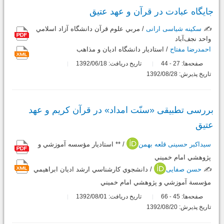
جایگاه عبادت در قرآن و عهد عتیق
✍️
سکینه شیاسی ارانی
/ مربي علوم قرآن دانشگاه آزاد اسلامي
واحد نجف‌آباد
احمدرضا مفتاح
/ استاديار دانشگاه اديان و مذاهب
صفحه‌ها:
27
44
تاریخ دریافت: 1392/06/18
-
تاریخ پذیرش: 1392/08/28
بررسی تطبیقی «سنّت امداد» در قرآن کریم و عهد
عتیق
سیداکبر حسینی قلعه بهمن
/ ** استاديار مؤسسه آموزشي و
پژوهشي امام خميني
✍️
حسن صفایی
/ دانشجوي كارشناسي ارشد اديان ابراهيمي
مؤسسة آموزشي و پژوهشي امام خميني
صفحه‌ها:
45
66
تاریخ دریافت: 1392/08/01
-
تاریخ پذیرش: 1392/08/20