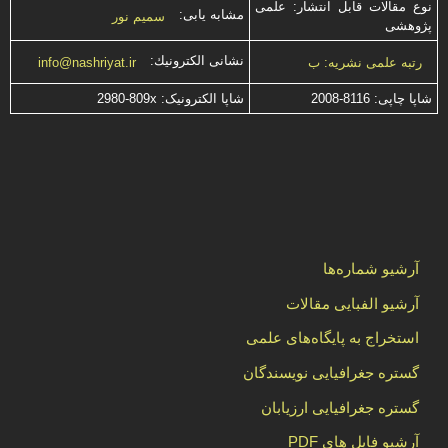
نوع مقالات قابل انتشار: علمی
مشابه یابی:
سمیم نور
پژوهشی
نشانی الكترونیك:
رتبه علمی نشریه: ب
info@nashriyat.ir
شاپا چاپی:
2008-8116
شاپا الکترونیک:
2980-809x
آرشیو شماره‌ها
آرشیو الفبایی مقالات
استخراج به پایگاه‌های علمی
گستره جغرافیایی نویسندگان
گستره جغرافیایی ارزیابان
آرشیو فایل های PDF