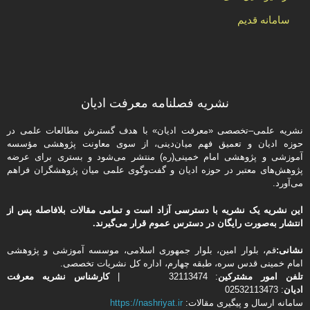
سامانه قدیم
نشریه فصلنامه معرفت ادیان
نشریه علمی–تخصصی «معرفت ادیان» با هدف گسترش مطالعات علمی در
حوزه ادیان و تعمیق فهم میان‌دینی، از سوی معاونت پژوهشی مؤسسه
آموزشی و پژوهشی امام خمینی(ره) منتشر می‌شود و بستری برای عرضه
پژوهش‌های معتبر در حوزه ادیان و گفت‌وگوی علمی میان پژوهشگران فراهم
می‌آورد.
این نشریه یک نشریه با دسترسی آزاد است و تمامی مقالات بلافاصله پس از
انتشار به‌صورت رایگان در دسترس عموم قرار می‌گیرند.
نشانی:
قم، بلوار امین، بلوار جمهوری اسلامی، موسسه آموزشی و پژوهشی
امام خمینی قدس سره، طبقه چهارم، اداره كل نشریات تخصصی.
تلفن
امور مشتركین
: 32113474 |
کارشناس نشریه معرفت
ادیان
: 02532113473
سامانه ارسال و پیگیری مقالات:
https://nashriyat.ir