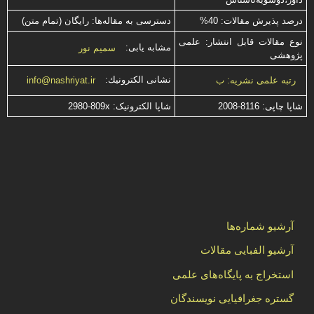
درصد پذیرش مقالات: 40%
دسترسی به مقاله‌ها: رایگان (تمام متن)
نوع مقالات قابل انتشار: علمی
مشابه یابی:
سمیم نور
پژوهشی
نشانی الكترونیك:
رتبه علمی نشریه: ب
info@nashriyat.ir
شاپا چاپی:
2008-8116
شاپا الکترونیک:
2980-809x
آرشیو شماره‌ها
آرشیو الفبایی مقالات
استخراج به پایگاه‌های علمی
گستره جغرافیایی نویسندگان