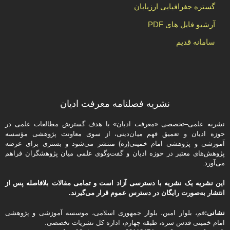
گستره جغرافیایی ارزیابان
آرشیو فایل های PDF
سامانه قدیم
نشریه فصلنامه معرفت ادیان
نشریه علمی–تخصصی «معرفت ادیان» با هدف گسترش مطالعات علمی در
حوزه ادیان و تعمیق فهم میان‌دینی، از سوی معاونت پژوهشی مؤسسه
آموزشی و پژوهشی امام خمینی(ره) منتشر می‌شود و بستری برای عرضه
پژوهش‌های معتبر در حوزه ادیان و گفت‌وگوی علمی میان پژوهشگران فراهم
می‌آورد.
این نشریه یک نشریه با دسترسی آزاد است و تمامی مقالات بلافاصله پس از
انتشار به‌صورت رایگان در دسترس عموم قرار می‌گیرند.
نشانی:
قم، بلوار امین، بلوار جمهوری اسلامی، موسسه آموزشی و پژوهشی
امام خمینی قدس سره، طبقه چهارم، اداره كل نشریات تخصصی.