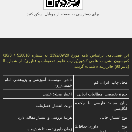
برای دسترسی به صفحه از موبایل اسکن کنید
این فصل‌نامه، براساس نامه مورخ 1392/09/20 به شماره 528018 / 18/3/
كمیسیون نشریات علمی كشور(وزارت علوم، تحقیقات و فناوری)، از شماره 8
(پاییز 90) حائز رتبه «علمی» گردید.
ناشر: موسسه آموزشی و پژوهشی امام
محل چاپ: ایران، قم
خمینی(ره)
حوزۀ تخصصی: مطالعات ادیانی
اعتبار مجله: علمی
زبان مجله: فارسی با چكیده
نوبت انتشار: فصل‌نامه
انگلیسی
نوع انتشار: چاپی
هزینۀ بررسی و انتشار مقاله: دارد
نوع داوری:حداقل2
زمان داوری: سه تا شش‌ماه
داور،دوسویه‌ناشناس