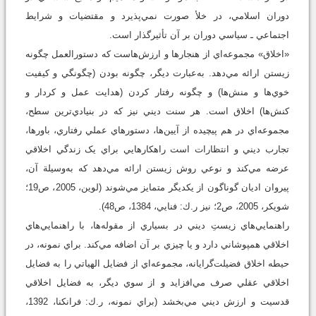
دوران اسلامي، در خلأ صورت نمي‌پذيرد و مقتضيات و شرايط
اجتماعي ـ سياسي دوران بر آن تأثيرگذار است.
«اخلاق» مجموعه‌اي از هنجارها و ارزش‌هاست که دستورالعمل چگونه
زيستن ارائه مي‌دهد. به‌عبارت ديگر، چگونه بودن (چگونگي و کيفيت
خوي‌ها و منش‌ها) و چگونه رفتار کردن (هدايت عمل و کردار و
کنش‌ها) اخلاق است. هر سنت ديني نيز که در بنيادي‌ترين سطح،
مجموعه‌اي در هم پيچيده از آيين‌ها، دستورهاي عملي رفتاري، باورها،
تجارب ديني و انتظارات است راهکارهايي براي يک زندگي اخلاقي
عرضه مي‌کند و نوعي روش زيستن ارائه مي‌دهد که به‌وسيلة آن،
پيروان اديان گوناگون از يکديگر متمايز مي‌شوند (لوين، 2005، ص19؛
شويکر، 2005، ص2؛ نيز ر.ك: فنايي، 1384، ص48).
راهنمايي‌هاي زيستِ ديني در بسياري از مقوله‌ها، با راهنمايي‌هاي
اخلاقي همپوشاني دارد و يا چيزي بر آن اضافه مي‌کند. براي نمونه، در
حيطه اخلاق فضيلت‌گرايانه، مجموعه‌اي از فضايل الهياتي را به فضايل
اخلاقي عقلي صرف مي‌افزايد و از سوي ديگر، به فضايل اخلاقي
قدسيت و ارزش ديني مي‌بخشد (براي نمونه، ر.ك: فرانکنا، 1392،