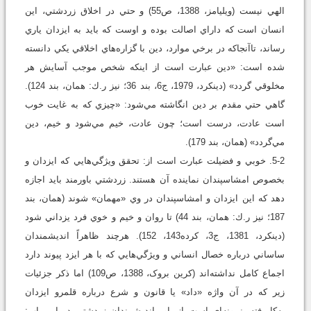
الهي نيست (ويليامز، 1388، ص55) و حتي در اخلاق زردشتي، اين
انسان است که داراي اصالت بوده و اوست که بايد به ايزدان ياري
رساند، تاآنجاکه در برخي موارد، دين با گزاره‌هاي اخلاقي يکي دانسته
شده است: «دين عبارت است از اينکه شخص موجب آسايش هر
مخلوقي گردد» (دينکرد، 1979، ج6، بند 36؛ نيز ر.ك: همان، بند 124).
گاهي حتي مقدم بر دين انگاشته مي‌شود: «چيزي که به غايت خوب
است عادت، درست است؛ چون عادت، خيم مي‌شود و خيم، دين
مي‌گردد» (همان، بند 179).
5-2. خوبي و فضيلت عبارت است از: تحقق ويژگي‌هايي که ايزدان و
بخصوص امشاسپندان نماينده آن هستند. زردشتي باورمند بايد اجازه
دهد که اين ايزدان و امشاسپندان در وي «مهمان» شوند (همان، بند
187؛ نيز ر.ك: همان، بند 44) تا روان و خيم و خوي فرد يزداني شود
(دينکرد، 1381، ج3، کرده143، 152). هرچند ظاهراً انديشمندان
ساساني درباره خصال انساني و ويژگي‌هايي که با هر ايزد پيوند دارد
اجماع کامل نداشته‌اند (کرين بروک، 1388، ص109) اما ذکر جزئيات
زير که در آن واژه «داد» يا قانون و شرع درباره قلمرو ايزدان
به‌کاررفته، نمونه‌اي است از باور انديشمندان زردشتي در اين باب: