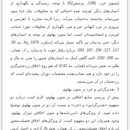
(مينوي خرد، 1385، پرسش62) يا توجه، رسيدگي و نگهداري از
انسان‌هاي ديگر. هرچند همه اعمالي که به مخلوقات نيک خدا سود
مي‌رساند شايسته به‌حساب مي‌آيد، زيرا لازمه مبارزه با اهريمن و
پيروزي در نبرد کيهاني خير و شر، نگهداري از مخلوقات مورد حمايت
اورمزد و امشاسپندان است، اما متون پهلوي بر توجه به انسان‌هاي
ديگر، حتي بددينان نيز تأکيد بسيار مي‌کند (دينکرد، 1979، ج6، بند 92،
117، 127، 156، 187، 292؛ درباره رفتار خوب با بددينان، ر.ك: همان،
بند 288، 292). البته گاهي کمک به انسان‌هاي شرور را ضرر به مال و
ظلم به نفس مي‌داند (همان، بند C42) که هم روح اخلاق زردشتي‌گري
را در خود دارد و هم نشان‌دهنده مقتضيات دوران پيچيده‌اي است که
زردشتيان در آن مي‌زيستند.
3. تقديرگرايي و خرد در متون پهلوي
پيش از بررسي منابع اخلاقي در متون پهلوي، لازم است درباره دو
مفهوم «تقديرگرايي» و «خرد» و نسبت آن دو در متون پهلوي توضيح
داده شود. از ويژگي‌هاي اندرزنامه‌ها و متون اخلاقي دوران پهلوي،
وجود همزمان اين دو مفهوم است. از ويژگي‌هاي اخلاق فضيلت‌محور
(درباره اخلاق فضيلت‌محور، ر.ك: همان، بخش6)، آزادي و اختيار آدمي