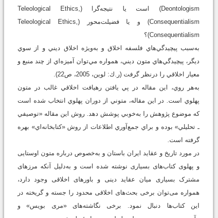
Deontologism) است يا نتيجه‌گرا (Teleological Ethics,
Consequentialism) و يا فضيلت‌محور (Teleological Ethics,
Consequentialism)؟
به‌سبب پيچيدگي‌هاي فلسفه اخلاق و به‌ويژه اخلاق ديني و از سوي
ديگر، پيچيدگي‌هاي متون ديني، همواره مي‌توان آميزه‌‌‌اي از چند منبع و
معيار اخلاقي را درنظر گرفت (ر.ك: لوين، 2005، ص22).
به‌هر روي، اين مقاله در پي يافتن رهيافت اخلاقي غالب در متون
پهلوي است. در اين مقاله، متوني از دوران پهلوي انتخاب شده است
که موضوع پژوهش را به‌خوبي پوشش دهد. روش اين مقاله «توصيفي
ـ تحليلي» بوده و براي جمع‌آوري اطلاعات از روش «کتابخانه‌اي» بهره
گرفته است.
در مورد تاریخ و عقاید ایران باستان و به‌خصوص درباره متون اوستایی
و پهلوی کتاب‌های بسیاری نوشته شده است و به‌دلیل آنکه مرزهای
مشترک بسیاری میان عقاید دینی و باورهای اخلاقی وجود دارد،
همواره می‌توان برخی بحث‌های اخلاقی محدود را جسته و گریخته در
این کتاب‌ها دنبال نمود. برخی نگاشته‌های «مری بویس» و