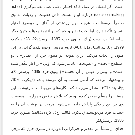
است. اگر انسان در عمل فاقد اختيار باشد، عمل تصميم‌گيري (act of
decision-making) درباره او و نسبت دادن فضيلت و رذيلت به وي
ظاهراً بي‌معناست. هرچند دين زردشتي از آغاز بر موضوع اختيار
انسان تأکيد دارد، اما بحث تقدير و جبر که بر اندرزنامه‌ها و متون ديگر
سايه افکنده است (ر.ك: مينوي خرد، 1385، پرسش22، 23؛ دينکرد،
1979، ج6، بند A6a, C17, C60) لزوم بررسي وجوه تقديرگرايي در اين
متون را ايجاب مي‌کند. براي نمونه، در مينوي خرد از «تقدير» با دو
اصطلاح «بخت» و «بغوبخت» ياد مي‌شود که اوّلي «از آغاز مقّدر شده
است» و دومي را «پس از آن بخشند» (مينوي خرد، 1385، پرسش23)،
و پيشنهاد مي‌دهد که آدمي نسبت به آن خرسند باشد (دينکرد، 1979،
ج6، بند C17). به‌نظر مي‌رسد که انگاره‌هاي مربوط به سرنوشت اين
مسئله را مسلّم فرض کرده بودند که تلاش شخص همواره با موفقيت
وي در اين زندگي پاداش داده نمي‌شود، هرچند در بهشت آن را به
حساب فرد مي‌نويسند (دينکرد، 1381، ج3، کرده32الف؛ مينوي خرد،
1385، پرسش23).
جداي از منشأ اين تقدير و جبرگرايي (به‌ويژه در مينوي خرد) که برخي