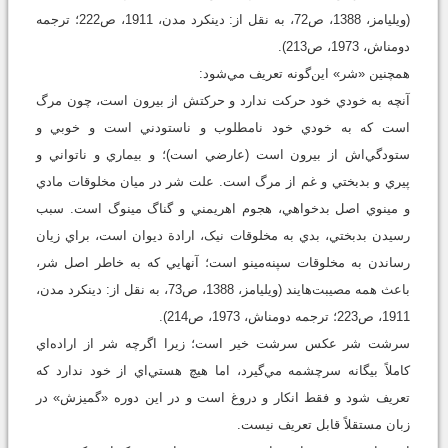
(ويليامز، 1388، ص72، به نقل از: دينکرد مدن، 1911، ص222؛ ترجمه
دومناش، 1973، ص213).
همچنين «شر» اين‌گونه تعريف مي‌شود:
آنچه به خودي خود حرکت ندارد و حرکتش از بيرون است، چون مرگ
است که به خودي خود نامطلوب و ناستودني است و خوبي و
ستودگي‌اش از بيرون است (عارضي است)؛ و بيماري و ناتواني و
پيري و بدبختي و غم از مرگ است. علت شر در ميان مخلوقات مادي
و مينوي اصل بدخواهي، هجوم اهريمني و گناگ مينوگ است. سبب
رسيدن بدبختي، بدي به مخلوقات نيک، ارادة ديوان است، براي زيان
رساندن به مخلوقات سپنه‌مينو است؛ آنهايي که به خاطر اصل شر،
باعث همه مصيبت‌هايند (ويليامز، 1388، ص73، به نقل از: دينکرد مدن،
1911، ص223؛ ترجمه دومناش، 1973، ص214).
سرشت شر عکس سرشت خير است؛ زيرا اگرچه شر از اراده‌اي
کاملاً بيگانه سرچشمه مي‌گيرد، اما هيچ هستي‌اي از خود ندارد که
تعريف شود و فقط انکار و دروغ است و در اين دوره «گميزش» در
زبان مستقلاً قابل تعريف نيست.