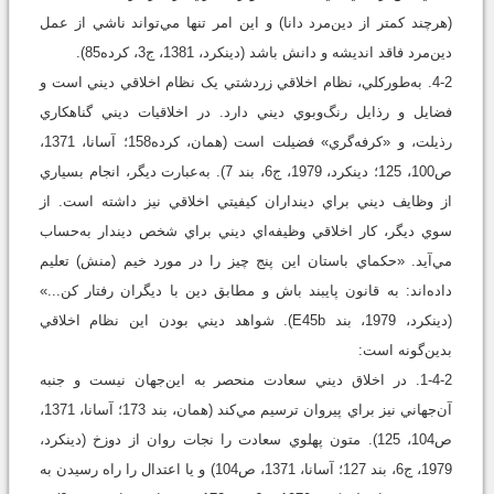
(هرچند کمتر از دين‌مرد دانا) و اين امر تنها مي‌تواند ناشي از عمل
دين‌مرد فاقد انديشه و دانش باشد (دينکرد، 1381، ج3، کرده85).
4-2. به‌طورکلي، نظام اخلاقي زردشتي يک نظام اخلاقي ديني است و
فضايل و رذايل رنگ‌وبوي ديني دارد. در اخلاقيات ديني گناهکاري
رذيلت، و «کرفه‌گري» فضيلت است (همان، کرده158؛ آسانا، 1371،
ص100، 125؛ دينکرد، 1979، ج6، بند 7). به‌عبارت ديگر، انجام بسياري
از وظايف ديني براي دينداران کيفيتي اخلاقي نيز داشته است. از
سوي ديگر، کار اخلاقي وظيفه‌اي ديني براي شخص ديندار به‌حساب
مي‌آيد. «حکماي باستان اين پنج چيز را در مورد خيم (منش) تعليم
داده‌اند: به قانون پايبند باش و مطابق دين با ديگران رفتار کن...»
(دينکرد، 1979، بند E45b). شواهد ديني بودن اين نظام اخلاقي
بدين‌گونه است:
1-4-2. در اخلاق ديني سعادت منحصر به اين‌جهان نيست و جنبه
آن‌جهاني نيز براي پيروان ترسيم مي‌کند (همان، بند 173؛ آسانا، 1371،
ص104، 125). متون پهلوي سعادت را نجات روان از دوزخ (دينکرد،
1979، ج6، بند 127؛ آسانا، 1371، ص104) و يا اعتدال را راه رسيدن به