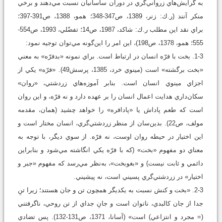
به گرايش‌هاي زرواني‌گري در دوران ساسانيان نسبت مي‌دهند و برخي
منکر آنند (ر.ك: زنر، 1389، ص347-348؛ همو، 1388، ص391-397؛
براي نقد اين مطلب ر.ك: شاكد، 1987، ص14؛ تفضّلي، 1993، ص554-
555؛ همو، 1378، ص198)، اين‌ امر را اين‌گونه مي‌توان توجيه نمود:
1-3. بخت با فرّه انسان در ارتباط است. براي نمونه «بدفرّه» به معني
«بخت برگشته» است (مينوي خرد، 1385، پرسش49). «فرّه» يکي از
اجزاي مينوي انسان است. بنابر آموزه‌هاي زردشتي، «روان»
سکان‌داري هدايت اعمال انسان را بر عهده دارد و نه فرّه، و اين روان
است که طعم پاداش يا «پادافره» را خواهد چشيد (همان، مقدمه
مولف، ص22). بدين‌سان از منظر زردشتي‌گري، انسان مختار است و
اين اختيار در حيطه روان اوست، نه فرّه. از سوي ديگر، با توجه به
معناي دو مفهوم «بخت» (که با فرّه يکي انگاشته مي‌شود و بنابراين
دائمي و ثابت نيست) و «بغوبخت»، به‌نظر مي‌رسد که مفهوم «جبر و
اختيار» در زردشتي‌گري پسيني است، نه پيشيني.
2-3. «بخت و کنش نسبت به يکديگر همچون تن و جان هستند؛ زيرا تنِ
جدا از جان کالبدي، ناتوان است و جانِ جداي از تن روحي، ناگرفتني
(= مجرد و انتزاعي) است» (آسانا، 1371، ص131-132). پس تضادي