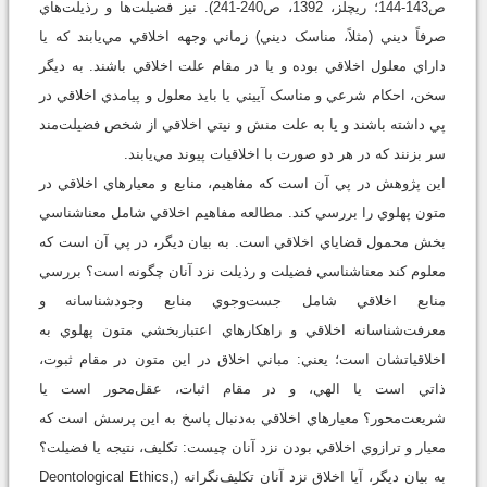
ص143-144؛ ريچلز، 1392، ص240-241). نيز فضيلت‌ها و رذيلت‌هاي
صرفاً ديني (مثلاً، مناسک ديني) زماني وجهه اخلاقي مي‌يابند که يا
داراي معلول اخلاقي بوده و يا در مقام علت اخلاقي باشند. به ديگر
سخن، احکام شرعي و مناسک آييني يا بايد معلول و پيامدي اخلاقي در
پي داشته باشند و يا به علت منش و نيتي اخلاقي از شخص فضيلت‌مند
سر بزنند که در هر دو صورت با اخلاقيات پيوند مي‌يابند.
اين پژوهش در پي آن است که مفاهيم، منابع و معيارهاي اخلاقي در
متون پهلوي را بررسي کند. مطالعه مفاهيم اخلاقي شامل معناشناسي
بخش محمول قضاياي اخلاقي است. به بيان ديگر، در پي آن است که
معلوم کند معنا‌شناسي فضيلت و رذيلت نزد آنان چگونه است؟ بررسي
منابع اخلاقي شامل جست‌وجوي منابع وجودشناسانه و
معرفت‌شناسانه اخلاقي و راهکارهاي اعتباربخشي متون پهلوي به
اخلاقياتشان است؛ يعني: مباني اخلاق در اين متون در مقام ثبوت،
ذاتي است يا الهي، و در مقام اثبات، عقل‌محور است يا
شريعت‌محور؟ معيار‌هاي اخلاقي به‌دنبال پاسخ به اين پرسش است که
معيار و ترازوي اخلاقي بودن نزد آنان چيست: تکليف، نتيجه يا فضيلت؟
به بيان ديگر، آيا اخلاق نزد آنان تکليف‌نگرانه (Deontological Ethics,