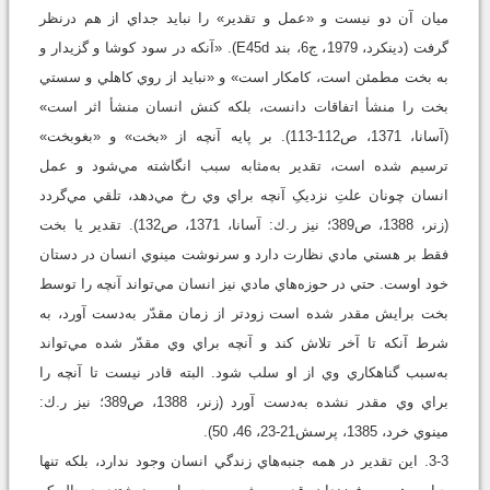
ميان آن دو نيست و «عمل و تقدير» را نبايد جداي از هم درنظر
گرفت (دينکرد، 1979، ج6، بند E45d). «آنکه در سود کوشا و گزيدار و
به بخت مطمئن است، کامکار است» و «نبايد از روي کاهلي و سستي
بخت را منشأ اتفاقات دانست، بلکه کنش انسان منشأ اثر است»
(آسانا، 1371، ص112-113). بر پايه آنچه از «بخت» و «بغوبخت»
ترسيم شده است، تقدير به‌مثابه سبب انگاشته مي‌شود و عمل
انسان چونان علتِ نزديکِ آنچه براي وي رخ مي‌دهد، تلقي مي‌گردد
(زنر، 1388، ص389؛ نيز ر.ك: آسانا، 1371، ص132). تقدير يا بخت
فقط بر هستي مادي نظارت دارد و سرنوشت مينوي انسان در دستان
خود اوست. حتي در حوزه‌هاي مادي نيز انسان مي‌تواند آنچه را توسط
بخت برايش مقدر شده است زودتر از زمان مقدّر به‌دست آورد، به
شرط آنکه تا آخر تلاش کند و آنچه براي وي مقدّر شده مي‌تواند
به‌سبب گناهکاري وي از او سلب شود. البته قادر نيست تا آنچه را
براي وي مقدر نشده به‌دست آورد (زنر، 1388، ص389؛ نيز ر.ك:
مينوي خرد، 1385، پرسش21-23، 46، 50).
3-3. اين تقدير در همه جنبه‌هاي زندگي انسان وجود ندارد، بلکه تنها