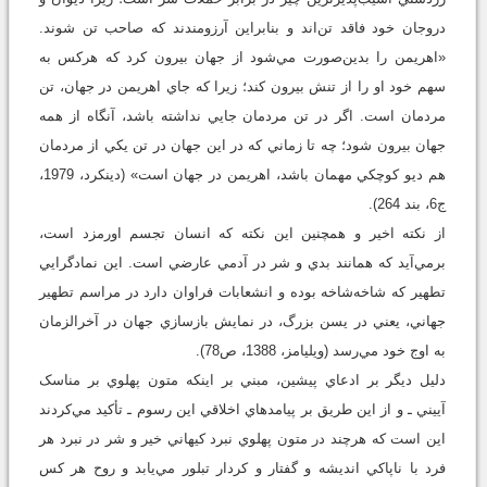
دروجان خود فاقد تن‌اند و بنابراين آرزومندند که صاحب تن شوند.
«اهريمن را بدين‌صورت مي‌شود از جهان بيرون کرد که هرکس به
سهم خود او را از تنش بيرون کند؛ زيرا که جاي اهريمن در جهان، تن
مردمان است. اگر در تن مردمان جايي نداشته باشد، آنگاه از همه
جهان بيرون شود؛ چه تا زماني که در اين جهان در تن يکي از مردمان
هم ديو کوچکي مهمان باشد، اهريمن در جهان است» (دينکرد، 1979،
ج6، بند 264).
از نکته اخير و همچنين اين نکته که انسان تجسم اورمزد است،
برمي‌آيد که همانند بدي و شر در آدمي عارضي است. اين نمادگرايي
تطهير که شاخه‌شاخه بوده و انشعابات فراوان دارد در مراسم تطهير
جهاني، يعني در يسن بزرگ، در نمايش بازسازي جهان در آخرالزمان
به اوج خود مي‌رسد (ويليامز، 1388، ص78).
دليل ديگر بر ادعاي پيشين، مبني بر اينکه متون پهلوي بر مناسک
آييني ـ و از اين طريق بر پيامدهاي اخلاقي اين رسوم ـ تأکيد مي‌کردند
اين است که هرچند در متون پهلوي نبرد کيهاني خير و شر در نبرد هر
فرد با ناپاکي انديشه و گفتار و کردار تبلور مي‌يابد و روح هر کس