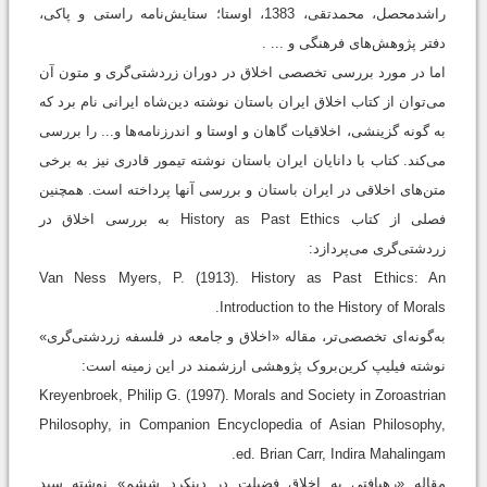
راشدمحصل، محمدتقی، 1383، اوستا؛ ستایش‌نامه راستی و پاکی،
دفتر پژوهش‌های فرهنگی و ... .
اما در مورد بررسی تخصصی اخلاق در دوران زردشتی‌گری و متون آن
می‌توان از کتاب اخلاق ایران باستان نوشته دین‌شاه ایرانی نام برد که
به گونه گزینشی، اخلاقیات گاهان و اوستا و اندرزنامه‌ها و... را بررسی
می‌کند. کتاب با دانایان ایران باستان نوشته تیمور قادری نیز به برخی
متن‌های اخلاقی در ایران باستان و بررسی آنها پرداخته است. همچنین
فصلی از کتاب History as Past Ethics به بررسی اخلاق در
زردشتی‌گری می‌پردازد:
Van Ness Myers, P. (1913). History as Past Ethics: An
Introduction to the History of Morals.
به‌گونه‌ای تخصصی‌تر، مقاله «اخلاق و جامعه در فلسفه زردشتی‌گری»
نوشته فیلیپ کرین‌بروک پژوهشی ارزشمند در این زمینه است:
Kreyenbroek, Philip G. (1997). Morals and Society in Zoroastrian
Philosophy, in Companion Encyclopedia of Asian Philosophy,
ed. Brian Carr, Indira Mahalingam.
مقاله «رهیافتی به اخلاق فضیلت در دینکرد ششم» نوشته سید