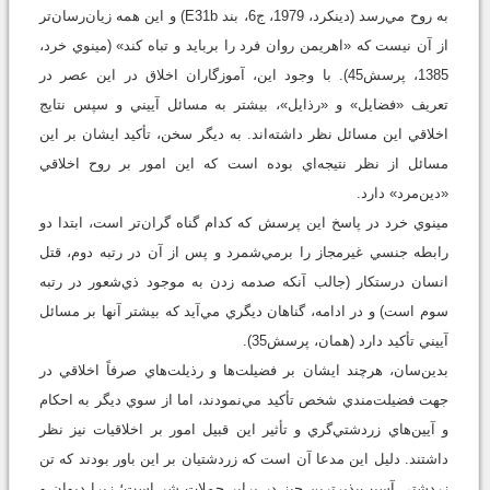
به روح مي‌رسد (دينکرد، 1979، ج6، بند E31b) و اين همه زيان‌رسان‌تر
از آن نيست که «اهريمن روان فرد را بربايد و تباه کند» (مينوي خرد،
1385، پرسش45). با وجود اين، آموزگاران اخلاق در اين عصر در
تعريف «فضايل» و «رذايل»، بيشتر به مسائل آييني و سپس نتايج
اخلاقي اين مسائل نظر داشته‌اند. به ديگر سخن، تأکيد ايشان بر اين
مسائل از نظر نتيجه‌اي بوده است که اين امور بر روح اخلاقي
«دين‌مرد» دارد.
مينوي خرد در پاسخ اين پرسش که کدام گناه گران‌تر است، ابتدا دو
رابطه جنسي غيرمجاز را برمي‌شمرد و پس از آن در رتبه دوم، قتل
انسان درستکار (جالب آنکه صدمه زدن به موجود ذي‌شعور در رتبه
سوم است) و در ادامه، گناهان ديگري مي‌آيد که بيشتر آنها بر مسائل
آييني تأکيد دارد (همان، پرسش35).
بدين‌سان، هرچند ايشان بر فضيلت‌ها و رذيلت‌هاي صرفاً اخلاقي در
جهت فضيلت‌مندي شخص تأکيد مي‌نمودند، اما از سوي ديگر به احکام
و آيين‌هاي زردشتي‌گري و تأثير اين قبيل امور بر اخلاقيات نيز نظر
داشتند. دليل اين مدعا آن است که زردشتيان بر اين باور بودند که تن
زردشتي آسيب‌پذيرترين چيز در برابر حملات شر است؛ زيرا ديوان و