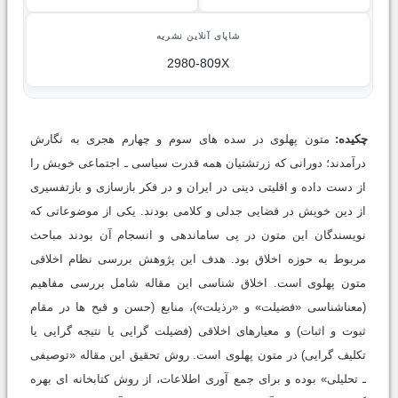
شاپای آنلاین نشریه
2980-809X
چکیده:
متون پهلوی در سده های سوم و چهارم هجری به نگارش
درآمدند؛ دورانی که زرتشتیان همه قدرت سیاسی ـ اجتماعی خویش را
از دست داده و اقلیتی دینی در ایران و در فکر بازسازی و بازتفسیری
از دین خویش در فضایی جدلی و کلامی بودند. یکی از موضوعاتی که
نویسندگان این متون در پی ساماندهی و انسجام آن بودند مباحث
مربوط به حوزه اخلاق بود. هدف این پژوهش بررسی نظام اخلاقی
متون پهلوی است. اخلاق شناسی این مقاله شامل بررسی مفاهیم
(معناشناسی «فضیلت» و «رذیلت»)، منابع (حسن و قبح ها در مقام
ثبوت و اثبات) و معیارهای اخلاقی (فضیلت گرایی یا نتیجه گرایی یا
تکلیف گرایی) در متون پهلوی است. روش تحقیق این مقاله «توصیفی
ـ تحلیلی» بوده و برای جمع آوری اطلاعات، از روش کتابخانه ای بهره