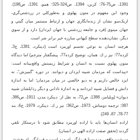
1391، ص75-76؛ کربن، 1394، ص324-325؛ همو، 1391، ص198).
وجود اين مفهوم در متون پهلوي و به‌طورکلي در زردشتي‌گري،
ازيک‌سو نشان از زنده‌انگاري جهان و ارتباط مستمر ميان گيتي و
جهان مينوي (فرد و جامعه زردشتي با جهان ايزدان) دارد و از سوي
ديگر، نشان‌دهنده سطح کيهاني مبارزه خير برابر شر است.
هرچند انسان به نوعي تجسم اورمزد است (دينکرد، 1381، ج3،
کرده77؛ نيز ر.ك: همان، توضيح کرده‌77، پيشگفتار مترجم) اما ديدگاه
متون پهلوي نسبت به انسان و شرايط زيستش واقع‌بينانه است:
«پيداست که مردمان شبيه ايزدان و ديوانند. در دوره "گميزش"، نه
ايزد خالص داريم و نه ديو خالصي در ميان مردمان؛ اما به اندازة
دانش و فضايل شبيه ايزدانند و به اندازة ناداني و ديگر رذايلشان شبيه
ديوان» (ويليامز، 1388، ص72، به نقل از: دينکرد مدن، 1911، ص386،
387؛ ترجمه دومناش، 1973، ص362؛ نيز ر.ك: دينکرد، 1979، ج6، بند
77-78، 87، 249).
اراده انسان‌ها بايد با اراده اورمزد مطابق شود تا درستکار تلقي
گردند (تحقق صفت اراده الهي در انسان).
سرشت واقعي مزديسنا فرزانگي اورمزد است و فرزانگي او بخشش