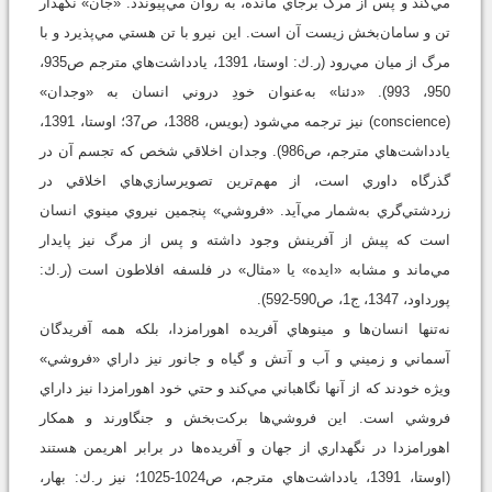
مي‌کند و پس از مرگ برجاي مانده، به روان مي‌پيوندد. «جان» نگهدار
تن و سامان‌بخش زيست آن است. اين نيرو با تن هستي مي‌پذيرد و با
مرگ از ميان مي‌رود (ر.ك: اوستا، 1391، يادداشت‌هاي مترجم ص935،
950، 993). «دئنا» به‌عنوان خودِ دروني انسان به «وجدان»
(conscience) نيز ترجمه مي‌شود (بويس، 1388، ص37؛ اوستا، 1391،
يادداشت‌هاي مترجم، ص986). وجدان اخلاقي شخص که تجسم آن در
گذرگاه داوري است، از مهم‌ترين تصوير‌سازي‌هاي اخلاقي در
زردشتي‌گري به‌شمار مي‌آيد. «فروشي» پنجمين نيروي مينوي انسان
است که پيش از آفرينش وجود داشته و پس از مرگ نيز پايدار
مي‌ماند و مشابه «ايده» يا «مثال» در فلسفه افلاطون است (ر.ك:
پورداود، 1347، ج1، ص590-592).
نه‌تنها انسان‌ها و مينوهاي آفريده اهورامزدا، بلکه همه آفريدگان
آسماني و زميني و آب و آتش و گياه و جانور نيز داراي «فروشي»
ويژه خودند که از آنها نگاهباني مي‌کند و حتي خود اهورامزدا نيز داراي
فروشي است. اين فروشي‌ها برکت‌بخش و جنگاورند و همکار
اهورامزدا در نگهداري از جهان و آفريده‌ها در برابر اهريمن هستند
(اوستا، 1391، يادداشت‌هاي مترجم، ص1024-1025؛ نيز ر.ك: بهار،