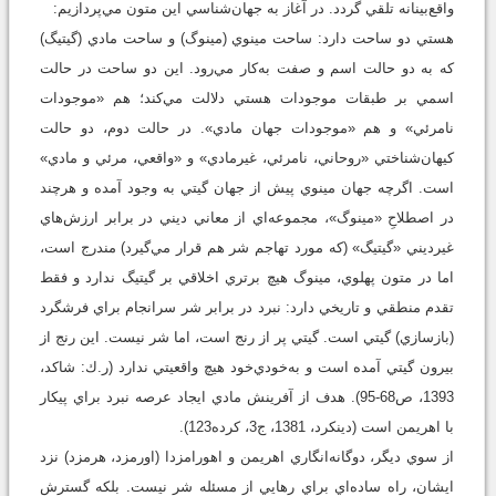
واقع‌بينانه تلقي گردد. در آغاز به جهان‌شناسي اين متون مي‌پردازيم:
هستي دو ساحت دارد: ساحت مينوي (مينوگ) و ساحت مادي (گيتيگ)
که به دو حالت اسم و صفت به‌کار مي‌رود. اين دو ساحت در حالت
اسمي بر طبقات موجودات هستي دلالت مي‌کند؛ هم «موجودات
نامرئي» و هم «موجودات جهان مادي». در حالت دوم، دو حالت
کيهان‌شناختي «روحاني، نامرئي، غيرمادي» و «واقعي، مرئي و مادي»
است. اگرچه جهان مينوي پيش از جهان گيتي به وجود آمده و هرچند
در اصطلاحِ «مينوگ»، مجموعه‌اي از معاني ديني در برابر ارزش‌هاي
غيرديني «گيتيگ» (که مورد تهاجم شر هم قرار مي‌گيرد) مندرج است،
اما در متون پهلوي، مينوگ هيچ برتري اخلاقي بر گيتيگ ندارد و فقط
تقدم منطقي و تاريخي دارد: نبرد در برابر شر سرانجام براي فرشگرد
(بازسازي) گيتي است. گيتي پر از رنج است، اما شر نيست. اين رنج از
بيرون گيتي آمده است و به‌خودي‌خود هيچ واقعيتي ندارد (ر.ك: شاکد،
1393، ص68-95). هدف از آفرينش مادي ايجاد عرصه نبرد براي پيکار
با اهريمن است (دينکرد، 1381، ج3، کرده123).
از سوي ديگر، دوگانه‌انگاري اهريمن و اهورامزدا (اورمزد، هرمزد) نزد
ايشان، راه ساده‌اي براي رهايي از مسئله شر نيست. بلکه گسترش