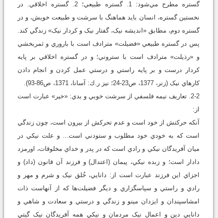
گستره مطرح مي‌شود: 1. گستره طبيعي؛ 2. گستره اخلاقي. در
نخستين گستره، انسان بايد هماهنگ با سرشت و طبيعت خويش، و در
گستره دوم، مطابق «انديشه نيک، گفتار نيک و کردار نيک» زندگي کند.
پس در گستره طبيعي «فضيلت» مترادف است با باروري و ثمربخشي
و «رذيلت» مترادف است با ستروني؛ و در گستره اخلاقي بر پايه
کردار درست و بر پايه راستي و درستي عمل کردن و انجام دادن
کارهاي نيک (زنر، 1377، ص23-24؛ نيز ر.ك: آسانا، 1371، ص86-93).
2-2. تعاريف نيمه فلسفي از سرشت خوبي و بدي: «خير» عبارت است
از:
آنکه حرکتش از خود است و عدم تحرکش از بيرون است، چون زندگي
است که به خودي خود مطلوب و ستودني است... و علت نيکي در
ميان آفريدگان نيکي و رادي است که در پدر و خداي مخلوقات، اورمزد
دادار است؛ و زبده نيکي، پيمان (اعتدال) و فرزند آن قانون (داد) و
اجزاي اين فرزند عبارت است از: دانايي، خُلق نيک و شرم و مهر و
رادي و راستي و سپاسگزاري و ديگر فضيلت‌ها که از آنهاست ذات
امشاسپندان و ايزدان مينو و زندگي و درستي و سعادت و شاهي و
دانايي دين و اعمال نيک مردمان و نيکي همه آفريدگان نيک گيتي