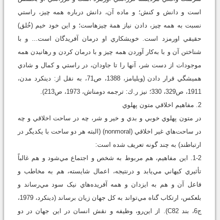
است و دانش و کنش؛ و ماده آن، دانش درباره همه چيز، راستي
نسبت به همه چيز، دادن نياز همة چيزهاست؛ و اين خود خيم (خُلق)
حقيقي اورمزد است. خويشکاري او درمان آفريدگان است... و با
شناختن آن و با به‌کار آوردن همه چيز و با درمان کردن و رهانيدن همه
موجودات از دست شر، آنها را تا جاودان، در راستي و کمال و شادي
هميشگي قرار دادن (ويليامز، 1388، ص71، به نقل از: دينکرد مدن،
1911، ص329، 330؛ نيز ر.ك: ترجمه دومناش، 1973، ص213).
2. مفاهيم اخلاقي متون پهلوي
در متون پهلوي خوبي و بدي و خير و شر، چه در ساحت اخلاقي و چه
در ساحت‌هاي غير اخلاقي (nonmoral) (البته هر دو ساحت با يکديگر در
ارتباطند) به چند گونه‌ تعريف شده است:
1-2. اين مفاهيم، هم مربوط به شخص و اجتماع مي‌شود و هم غالباً
تأثيري کيهاني مي‌يابد و درنتيجه، اعمال شايسته، هم به مخاطب و
فاعل آن و هم به ايزدان و همه آفريده‌هاي نيک سود مي‌رساند و
بلعکس، ارتکاب گناه مي‌‌تواند به کل جهان زيان برساند (دينکرد، 1979،
ج6، بند C82). از اين‌رو، وظيفه و نقش انسان در اين جهان در دو