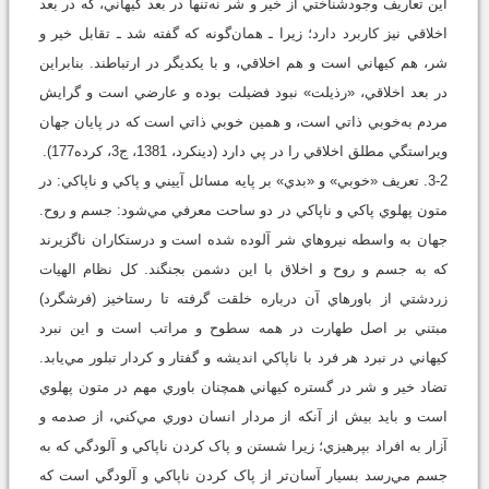
اين تعاريف وجودشناختي از خير و شر نه‌تنها در بعد کيهاني، که در بعد
اخلاقي نيز کاربرد دارد؛ زيرا ـ همان‌گونه که گفته شد ـ تقابل خير و
شر، هم کيهاني است و هم اخلاقي، و با يکديگر در ارتباطند. بنابراين
در بعد اخلاقي، «رذيلت» نبود فضيلت بوده و عارضي است و گرايش
مردم به‌خوبي ذاتي است، و همين خوبي ذاتي است که در پايان جهان
ويراستگي مطلق اخلاقي را در پي دارد (دينکرد، 1381، ج3، کرده177).
3-2. تعريف «خوبي» و «بدي» بر پايه مسائل آييني و پاکي و ناپاکي: در
متون پهلوي پاکي و ناپاکي در دو ساحت معرفي مي‌شود: جسم و روح.
جهان به واسطه نيروهاي شر آلوده شده است و درستکاران ناگزيرند
که به جسم و روح و اخلاق با اين دشمن بجنگند. کل نظام الهيات
زردشتي از باورهاي آن درباره خلقت گرفته تا رستاخيز (فرشگرد)
مبتني بر اصل طهارت در همه سطوح و مراتب است و اين نبرد
کيهاني در نبرد هر فرد با ناپاکي انديشه و گفتار و کردار تبلور مي‌يابد.
تضاد خير و شر در گستره کيهاني همچنان باوري مهم در متون پهلوي
است و بايد بيش از آنکه از مردار انسان دوري مي‌کني، از صدمه و
آزار به افراد بپرهيزي؛ زيرا شستن و پاک کردن ناپاکي و آلودگي که به
جسم مي‌رسد بسيار آسان‌تر از پاک کردن ناپاکي و آلودگي است که