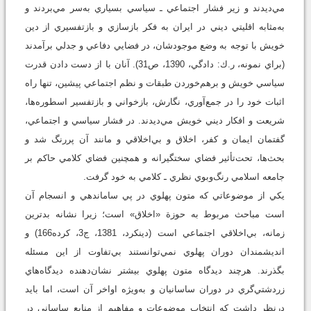
مي‌ديدند و زير فشار اجتماعي ـ سياسي بسياري به‌سر مي‌بردند و
به‌مثابه اقليتي ديني در ايران به فکر بازسازي و بازتفسيري از دين
خويش با توجه به وضع موجودشان، در فضايي دفاعي و جدلي برآمدند
(براي نمونه، ر.ك: دادگي، 1390، ص31). آنان با از دست دادن قدرت
سياسي خويش و برهم‌خوردن طبقات و نظم اجتماعي پيشين، تنها راه
اثبات خود را در جمع‌آوري، نگارش، بازخواني و بازتفسير اسطوره‌ها،
شريعت و افکار ديني خويش مي‌ديدند. در فشار سياسي و اجتماعي،
گفتمان ايمان و کفر، اخلاق و بي‌اخلاقي و مانند آن پررنگ شد و
بحث‌ها، تحت‌تأثير فضاي سختگيرانه و همچنين فضاي کلامي حاکم بر
جامعه اسلامي رنگ‌وبوي نظري ـ کلامي به خود گرفت.
يکي از موضوعاتي که متون پهلوي در پي ساماندهي و انسجام آن
است مباحث مربوط به حوزة «اخلاق» است؛ زيرا نشانه بدترين
زمانه، بي‌اخلاقي اجتماعي است (دينکرد، 1381، ج3، کرده166) و
انديشمندان دوران پهلوي نمي‌توانستند بي‌تفاوت از اين مسئله
بگذرند. هرچند ديدگاه متون پهلوي بيشتر نشان‌دهنده ديدگاه‌هاي
زردشتي‌گري در دوران ساسانيان و به‌ويژه اواخر آن است، اما بايد
درنظر داشت که انتخاب موضوعات و مفاهيم از منابع ساساني در