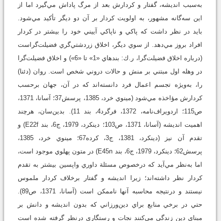
به‌سبب انديشه، گفتار و کردارش بعد از مرگ پاداش مي‌گيرد اما از
اين سه‌گانه مشهور، به اولويت کردار بر آن دو ديگر تأکيد مي‌شود.
بايد در نظر داشت که پاکي و ناپاکي آييني خود را بيشتر در کردار
افراد بروز مي‌دهد. از سوي ديگر، اخلاق زردشتي‌گري فضيلت‌گراست
(درباره اخلاق فضيلت‌گرا، ر.ك: بندهاي «1» تا «6») و اخلاق فضيلت‌گرا
در وهله اول مبتني بر منش و حالات دروني شخص است. روان (دئنا)
را، به‌ويژه تجسم اعمال فرد دانسته‌اند که در آن، جهان برحسب
کردارش مؤاخذه مي‌شود (مينوي خرد، 1385، پرسش37؛ آسانا، 1371،
ص115؛ اردويراف‌نامه، 1372، فرگرد4، بند 11). بدين‌سان، هرچند
اهميت انديشه (آسانا، 1371، ص103؛ دينکرد، 1979، ج6، بند E22f) و
تقدم آن نيز (دينکرد، 1381، ج3، کرده67؛ مينوي خرد، 1385،
پرسش62؛ دينکرد، 1979، ج6، بند E45n) در متون پهلوي موجود است،
اما به‌نظر مي‌آيد که درخصوص مسئلة داوري واپسين بيشتر به تقدم
کردار نظر داشته‌اند؛ زيرا انديشه و گفتار برخلاف کردار ملموس
نيستند و درنتيجه محاسبه آنها ناممکن است (آسانا، 1371، ص89).
حتي در برخي منابع براي دين‌ورزاني که بدون انديشه و دانش بر
مبناي دين زندگي مي‌کنند نجات و رستگاري درنظر گرفته شده است