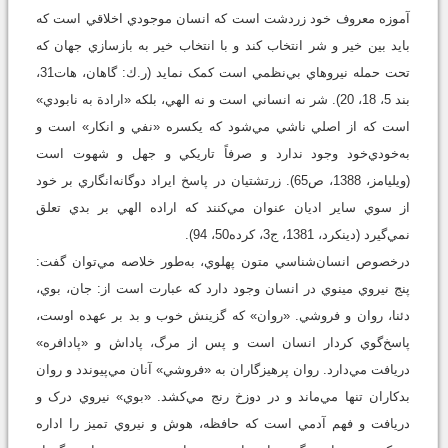
آموزه معروف خود زردشت است که انسان موجودي اخلاقي است که
بايد بين خير و شر انتخاب کند و با انتخاب خير به بازسازي جهان که
تحت حمله نيروهاي بي‌نظمي است کمک نمايد (ر.ك: گاهان، هات31،
بند 5، 18، 20). شر نه انساني است و نه الهي، بلکه «ارادة به نابودي»
است که از اصلي ناشي مي‌شود که يکسره «نفي و انکار» است و
به‌خودي‌خود وجود ندارد و صرفاً تاريکي و جهل و شهوت است
(ويليامز، 1388، ص65). زرتشتيان در پاسخ ايراد دوگانه‌انگاري بر خود
از سوي ساير اديان عنوان مي‌کنند که اراده الهي بر بدي تعلق
نمي‌گيرد (دينکرد، 1381، ج3، کرده50، 94).
درخصوص انسان‌شناسي متون پهلوي، به‌طور خلاصه مي‌توان گفت:
پنج نيروي مينوي در انسان وجود دارد که عبارت است از: جان، بوي،
دئنا، روان و فروشي. «روان» که گزينش خوب و بد بر عهده اوست،
پاسخ‌گوي کردار انسان است و پس از مرگ، پاداش و «پادافره»
دريافت مي‌دارد. روان پرهيزگاران به «فروشي» آنان مي‌پيوندد و روان
بدکاران تنها مي‌ماند و در دوزخ رنج مي‌کشد. «بوي» نيروي درک و
دريافت و فهم آدمي است که حافظه، هوش و نيروي تميز را اداره