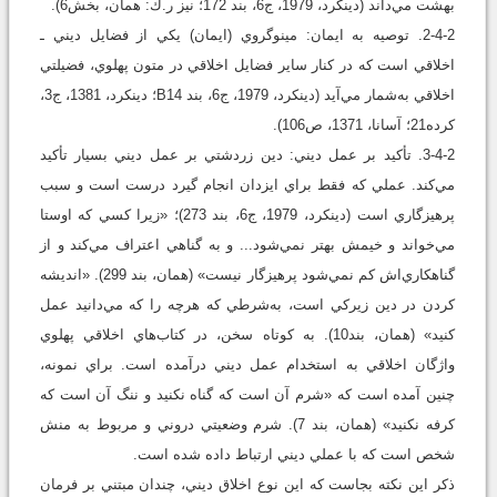
بهشت مي‌داند (دينکرد، 1979، ج6، بند 172؛ نيز ر.ك: همان، بخش6).
2-4-2. توصيه به ايمان: مينوگروي (ايمان) يکي از فضايل ديني ـ
اخلاقي است که در کنار ساير فضايل اخلاقي در متون پهلوي، فضيلتي
اخلاقي به‌شمار مي‌آيد (دينکرد، 1979، ج6، بند B14؛ دينکرد، 1381، ج3،
کرده21؛ آسانا، 1371، ص106).
3-4-2. تأکيد بر عمل ديني: دين زردشتي بر عمل ديني بسيار تأکيد
مي‌کند. عملي که فقط براي ايزدان انجام گيرد درست است و سبب
پرهيزگاري است (دينکرد، 1979، ج6، بند 273)؛ «زيرا کسي که اوستا
مي‌خواند و خيمش بهتر نمي‌شود... و به گناهي اعتراف مي‌کند و از
گناهکاري‌اش کم نمي‌شود پرهيزگار نيست» (همان، بند 299). «انديشه
کردن در دين زيرکي است، به‌شرطي که هرچه را که مي‌دانيد عمل
کنيد» (همان، بند10). به کوتاه سخن، در کتاب‌هاي اخلاقي پهلوي
واژگان اخلاقي به استخدام عمل ديني درآمده است. براي نمونه،
چنين آمده است که «شرم آن است که گناه نکنيد و ننگ آن است که
کرفه نکنيد» (همان، بند 7). شرم وضعيتي دروني و مربوط به منش
شخص است که با عملي ديني ارتباط داده شده است.
ذکر اين نکته بجاست که اين نوع اخلاق ديني، چندان مبتني بر فرمان