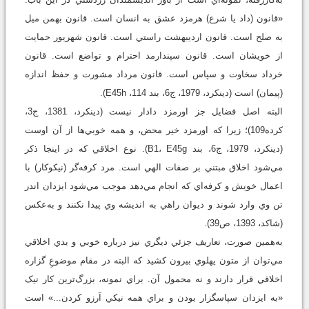
«قانون (داد يا شرع) هرمزد عشق به انسان است. قانون بهمن ميل
به صلح است. قانون ارديبهشت راستي است. قانون شهريور حمايت
از خويشان است. قانون سپندارمد احترام و تواضع است. قانون
خرداد سخاوت و سپاس است. قانون مرداد مشورت و حفظ اندازه
(پيمان) است (دينکرد، 1979، ج6، بند 114، E45h).
البته اصل فضايل جز اورمزد دادار نيست (دينکرد، 1381، ج3،
کرده109)؛ زيرا که اورمزد خير محض، و همه خوبي‌ها از آن اوست
(دينکرد، 1979، ج6، بند B1، E45g). نوع اخلاقي که در اينجا ذکر
مي‌شود اخلاق مبتني بر صفات الهي است. مرد کرفه‌گر (نيکوکار) با
اعمال خويش و کرفه‌اي که انجام مي‌دهد موجب مي‌شود ايزدان اندر
تن وي وارد شوند و ديوان راهي به انديشه وي پيدا نکنند و به‌عکس
(شاکد، 1393، ص39).
به‌همين صورت، تعاريف جزئي ديگري نيز درباره خوبي و بدي اخلاقي
مي‌توان از متون پهلوي بيرون کشيد که البته در مقام موضوعِ گزاره
اخلاقي قرار دارند و نه محمول آن. براي نمونه، بزرگ‌ترين کار نيک
«به ايزدان سپاسگزار بودن و براي همه نيکي آرزو کردن...» است