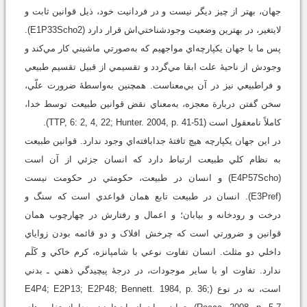
جهان، بهتر از چيز ديگر نيست و در فردانيت خود، ذيل قوانين ثابت و
لايتغير، در بهترين وضعيت وجودشناختي‌اش قرار دارد (E1P33Scho2).
پس ما با جهان يکپارچه‌اي مواجهيم که به‌صورتي ماشيني کار مي‌کند و
وجودش از ناحيۀ علت ابقا مي‌گردد و تقسيمي از قبيل تقسيم طبيعي
و فراطبيعي نيز در آن بي‌معناست. همچنين به‌واسطۀ ضرورت علّي،
سخن گفتن دربارة معجزه، به‌معناي نقض قوانين طبيعت توسط خدا،
کاملاً نامعقول است (TTP, 6: 2, 4, 22; Hunter. 2004, p. 41-51).
در اين جهان يکپارچه هيچ تافتۀ جدابافته‌اي وجود ندارد. قوانين طبيعت
به نظام کلي طبيعت ارتباط دارد که انسان جزئي از آن است
(E4P57Scho) و انسان در طبيعت، حکومتي در حکومت نيست
(E3Pref). انسان در طبيعت تابع همان قواعدي است که سنگ و
درخت و رودخانه و بيابان؛ و اعمال و رفتارش در چهارچوب همان
قوانين و ضرورتي است که چرخش افلاک و دو قائمه بودن زواياي
داخلي دو مثلث. انسان تفاوت نوعي با شامپانزه، کرم خاکي و کَلَم
ندارد. تفاوت او با ساير موجودات، در درجۀ پيچيدگي ذهني ـ بدني
است، نه در نوع (E4P4; E2P13; E2P48; Bennett. 1984, p. 36;