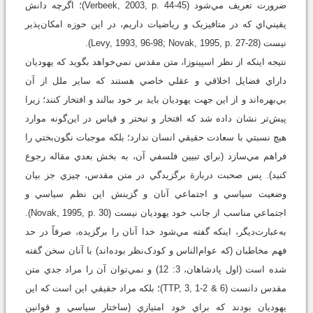
ضرورت تعريف مي‌شود (Verbeek, 2003, p. 44-45)؛ اگرچه دانش
يقيني‌اي که در متافيزيک و رياضيات داريم، در اين حوزه امکان‌پذير
نيست (Levy, 1993, 96-98; Novak, 1995, p. 27-28).
نتيجه اينکه از نظر اسپينوزا، متن مقدس نمي‌خواهد بگويد که يهوديان
داراي فضايل اخلاقي و عقلي خاصي هستند که ساير ملل از آن
بي‌بهره‌اند و از اين جهت يهوديان بايد بر خود ببالند و افتخار کنند؛ زيرا
پيش‌تر نشان داده شد که افتخار و تبختر و قياس در اين‌گونه موارد
هيچ نسبتي با سعادت حقيقي انسان ندارد؛ بلکه موجبات نگون‌بختي را
فراهم مي‌سازد (براي تبيين فلسفي آن، به بخش بعدي مقاله رجوع
کنيد). پس صحبت دربارة برگزيدگي در متن مقدس، چيزي جز بيان
وضعيت سياسي و اجتماعي آنان و گزينش اين نظم سياسي و
اجتماعي مناسب از جانب خود يهوديان نيست (Novak, 1995, p. 30).
به‌عبارت‌ديگر، اينکه گفته ‌مي‌شود خدا آنان را برگزيده، صرفاً در حد
فهم مخاطبان (که عوام‌الناس و کودک‌نظر بوده‌اند) با آنان سخن گفته
شده است (اول پادشاهان، 3: 12) و نمي‌توان آن را مراد جدي متن
مقدس دانست (TTP, 3, 1-2 & 6)؛ بلکه مراد حقيقي اين است که اين
يهوديان بودند که براي خود امتيازي (ساختار سياسي و قوانين