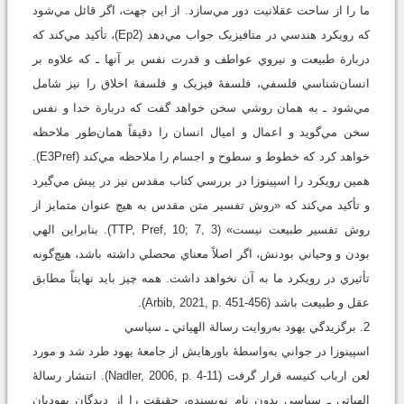
ما را از ساحت عقلانيت دور مي‌سازد. از اين جهت، اگر قائل مي‌شود
که رويکرد هندسي در متافيزيک جواب مي‌دهد (Ep2)، تأکيد مي‌کند که
دربارة طبيعت و نيروي عواطف و قدرت نفس بر آنها ـ که علاوه بر
انسان‌شناسي فلسفي، فلسفۀ فيزيک و فلسفۀ اخلاق را نيز شامل
مي‌شود ـ به همان روشي سخن خواهد گفت که دربارة خدا و نفس
سخن مي‌گويد و اعمال و اميال انسان را دقيقاً همان‌طور ملاحظه
خواهد کرد که خطوط و سطوح و اجسام را ملاحظه مي‌کند (E3Pref).
همين رويکرد را اسپينوزا در بررسي کتاب مقدس نيز در پيش مي‌گيرد
و تأکيد مي‌کند که «روش تفسير متن مقدس به هيچ عنوان متمايز از
روش تفسير طبيعت نيست» (TTP, Pref, 10; 7, 3). بنابراين الهي
بودن و وحياني بودنش، اگر اصلاً معناي محصلي داشته باشد، هيچ‌گونه
تأثيري در رويکرد ما به آن نخواهد داشت. همه چيز بايد نهايتاً مطابق
عقل و طبيعت باشد (Arbib, 2021, p. 451-456).
2. برگزيدگي يهود به‌روايت رسالة الهياتي ـ سياسي
اسپينوزا در جواني به‌واسطۀ باورهايش از جامعۀ يهود طرد شد و مورد
لعن ارباب کنيسه قرار گرفت (Nadler, 2006, p. 4-11). انتشار رسالۀ
الهياتي ـ سياسي بدون نام نويسنده، حقيقت را از ديدگان يهوديان