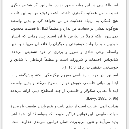
امر بالقياسي در اين ميانه حضور ندارد. بنابراين اگر شخص ديگري
نسبت‌به من عقلانيت کمتري داشته باشد، وقوف من به اين فاصله
هيچ کمکي به ازدياد عقلانيت در من نخواهد کرد و بدين واسطه
هيچ‌گونه نقشي در سعادت من ندارد و مطلقاً کمال يا فضيلت محسوب
نمي‌شود؛ بلکه کاملاً در تعارض با آن است. پس زماني که انسان
خودبين خود را واجد خوشبختي و ديگران را فاقد آن مي‌يابد و بدين
واسطه نوعي شادي و سرور و برتري در خود تشخيص مي‌دهد،
شادي‌اش احمقانه و شرورانه است و مطلقاً ارتباطي با شادي و
خوشبختي حقيقي ندارد (TTP, 3, 1).
اسپينوزا در جهت بازشناسي مفهوم برگزيدگي، نکتۀ پيش‌گفته را با
ابتنا بر مباني فلسفي خويش دوباره مطرح مي‌کند و بدين واسطه
ابتدائاً معنايي سکولار و فلسفي از چند اصطلاح ديني ارائه مي‌دهد
(Levy, 1993, p. 96).
هدايت الهي: عبارت است از نظم ثابت و تغييرناپذير طبيعت يا زنجيرۀ
حوادث طبيعي. اين قوانين فراگير طبيعت که به‌واسطۀ آن، همۀ اشيا
پديد مي‌آيند و تعين مي‌پذيرند، همان فرامين سرمدي خداوند است.