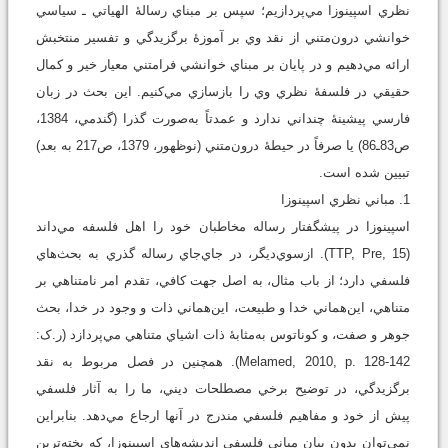
نظري اسپينوزا مي‌پردازيم؛ سپس بر مبناي رسالۀ الهياتي ـ سياسي
خوانشي درون‌متني از نقد وي بر آموزۀ برگزيدگي و تفسير منتخبش
ارائه مي‌دهيم و در پايان بر مبناي خوانشي فرامتني معيار خير و کمال
حقيقي در فلسفۀ نظري وي را بازسازي مي‌کنيم. اين بحث در زبان
فارسي پيشينۀ چنداني ندارد و عمدتاً به‌صورت گذرا (گندمي، 1384،
ص83ـ86) يا صرفاً در حيطۀ درون‌متني (نوظهور، 1379، ص217 به بعد)
تبيين شده است.
1. مباني نظري اسپينوزا
اسپينوزا در پيشگفتار رساله مخاطبان خود را اهل فلسفه مي‌داند
(TTP, Pre, 15). ازسوي‌ديگر، در جاي‌جاي رساله گذري به بحث‌هاي
فلسفي دارد؛ از باب مثال، به اصل جهت کافي، تقدم امر نامتناهي بر
متناهي، اين‌هماني خدا و طبيعت، اين‌هماني ذات و وجود در خدا، بحث
جوهر و صفت، و کوناتوس به‌مثابۀ ذات اشياي متناهي مي‌پردازد (ر.ک:
Melamed, 2010, p. 128-142). همچنين در فصل مربوط به نقد
برگزيدگي، در توضيح برخي مصطلحات ديني، ما را به آثار فلسفي
پيش از خود و مفاهيم فلسفي مندرج در آنها ارجاع مي‌دهد. بنابراين
نمي‌توان بدون بيان مباني فلسفي انديشه‌هاي اسپينوزا، که پخته‌ترين