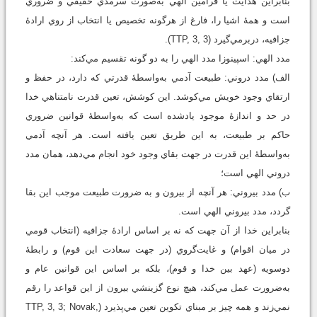
بنابراين هدايت يا فرامين الهي به‌صورت سرمدي حقيقي و ضروري
است و همۀ اشيا را، فارغ از هرگونه تخصيص يا انتخاب از روي ارادۀ
جزافيه، دربرمي‌گيرد (TTP, 3, 3).
مدد الهي: اسپينوزا مدد الهي را به دو گونه تقسيم مي‌کند:
الف) مدد دروني: طبيعت آدمي به‌واسطۀ قدرتي که دارد، در حفظ و
ارتقاي وجود خويش مي‌کوشد. اين کوشش، تعين قدرت نامتناهي خدا
در حد و اندازۀ موجود يادشده است که به‌واسطۀ قوانين ضروري
حاکم بر طبيعت، به اين طريق تعين يافته است. هر آنچه آدمي
به‌واسطۀ اين قدرت در جهت بقاي وجود خود انجام مي‌دهد، همان مدد
دروني الهي است؛
ب) مدد بيروني: هر آنچه از بيرون و به ضرورت طبيعت موجب اين بقا
گردد، مدد بيروني الهي است.
بنابراين خدا از آن جهت که نه بر اساس ارادۀ جزافيه (انتخاب قومي
در ميان اقوام) و غايت‌گروي (در جهت سعادت اين قوم) و رابطۀ
دوسويه (عهد بين خدا و قوم)، بلکه بر اساس اين قوانين عام و
به‌ضرورت عمل مي‌کند، هيچ نوع گزينشي بيرون از اين قواعد را رقم
نمي‌زند و همه چيز بر مبناي تکوين تعين مي‌پذيرد (TTP, 3, 3; Novak,