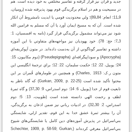
جديد و قرآن نيز قرار گرفته و تفاسير مختلفي به خود ديده است. هم
در مسيحيت و هم در اسلام برگزيدگي قوم يهود پذيرفته شده (روميان،
9ـ11؛ انعام: 84ـ89)؛ ولي محدوديت قومي يا ابديت نامشروط آن انکار
شده است. آن که به مسيح ايمان آورد يا آن که مسلم به فرامين الله
شود نيز مي‌تواند مشمول برگزيدگي قرار گيرد (نامه به افسسيان، 1:
3ـ7؛ حج: 78). خود يهوديان نيز مواجهه‌هاي متفاوتي با اين آموزه
داشته و تفاسير گوناگوني از آن به‌دست داده‌اند. در متون آپوکريفه‌اي
(Apocrypha) و سوداپيگرافه‌اي (Pseudepigrapha) (دوم مکابيون، 15:
24؛ يوبيل، 22: 12؛ حکمت سليمان، 22: 12؛ براي ترجمۀ انگليسي اين
متون ر.ک: Charles, 1913) و همچنين در طومارهاي قُمران بر اين
محتوا تأکيد شده است (Gurkan, 2009, p. 22-25) که گاه ناظر به
تابعيت قوم از خدا (يوبيل، 6: 14؛ دوم اسدراس، 9: 30ـ37) و گاه ثمرۀ
لطف و رحمت الهي دانسته شده است (طوبيت، 13: 5؛ دوم
اسدراس، 2: 30ـ32). در ادبيات رباني نيز ضمن اذعان به برگزيدگي،
آن را بيشتر ثمرۀ عشق خدا به اين قوم، تقدير ازلي، شايستگي
بني‌اسرائيل در پذيرش آموزه‌هاي دين کامل يا شايستگي‌هاي شيوخ
بني‌اسرائيل معرفي کرده‌اند (Schechter, 1909, p. 58-59; Gurkan,