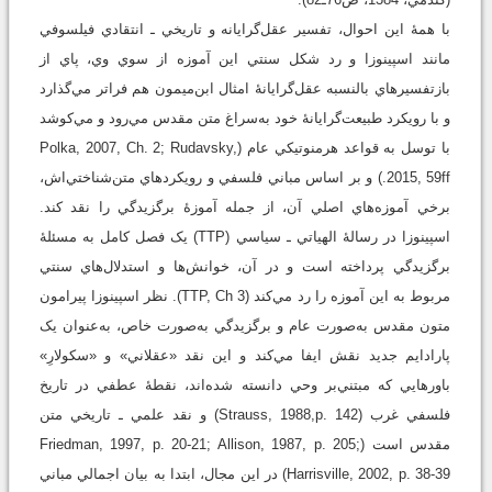
با همۀ اين احوال، تفسير عقل‌گرايانه و تاريخي ـ انتقادي فيلسوفي
مانند اسپينوزا و رد شكل سنتي اين آموزه از سوي وي، پاي از
بازتفسيرهاي بالنسبه عقل‌گرايانۀ امثال ابن‌ميمون هم فراتر مي‌گذارد
و با رويکرد طبيعت‌گرايانۀ خود به‌سراغ متن مقدس مي‌رود و مي‌کوشد
با توسل به قواعد هرمنوتيکي عام (Polka, 2007, Ch. 2; Rudavsky,
2015, 59ff.) و بر اساس مباني فلسفي و رويکردهاي متن‌شناختي‌اش،
برخي آموزه‌هاي اصلي آن، از جمله آموزۀ برگزيدگي را نقد کند.
اسپينوزا در رسالۀ الهياتي ـ سياسي (TTP) يک فصل کامل به مسئلۀ
برگزيدگي پرداخته است و در آن، خوانش‌ها و استدلال‌هاي سنتي
مربوط به اين آموزه را رد مي‌کند (TTP, Ch 3). نظر اسپينوزا پيرامون
متون مقدس به‌صورت عام و برگزيدگي به‌صورت خاص، به‌عنوان يک
پارادايم جديد نقش ايفا مي‌کند و اين نقد «عقلاني» و «سکولارِ»
باورهايي که مبتني‌بر وحي دانسته‌ شده‌اند، نقطۀ عطفي در تاريخ
فلسفي غرب (Strauss, 1988,p. 142) و نقد علمي ـ تاريخي متن
مقدس است (Friedman, 1997, p. 20-21; Allison, 1987, p. 205;
Harrisville, 2002, p. 38-39) در اين مجال، ابتدا به بيان اجمالي مباني