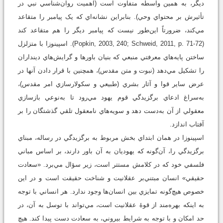
ديگر، به همين واسطه متفاوت است (اهميت روان‌شناسي نبي در
تأثيرش بر محتواي وحي). بنابراين نشانه‌اي که يک پيامبر را متقاعد
مي‌کند، ضرورتاً اين‌طور نيست که پيامبر ديگر را هم متقاعد کند
(Popkin, 2003, 240; Schweid, 2011, p. 71-72). اسپينوزا با متزلزل
ساختن پايه‌هاي معرفتي منبعي که بنيان باورها و گرايش‌هاي دينداران
را تشکيل مي‌دهد (نبوت و متن مقدس)، همچنين با قرار دادن آنها در
عرض ساير قوا و آثار بشري (طبيعي‌ و سکولارسازي امر مقدس)،
به‌سراغ ادعاي برگزيدگي قوم يهود مي‌رود تا به‌نوعي بازسازي
معقولي از آن به‌دست دهد و سويه‌هاي نامعقول تلقي گذشتگان را بر
آفتاب اندازد.
اسپينوزا در همان ابتداي بخش مربوط به برگزيدگي در رساله، مبناي
برگزيدگي را، آن‌گونه ‌که يهوديان به آن باور دارند، بر اساس مباني
فلسفي خود که در کلامش مستتر است، زير سؤال مي‌برد. «سعادت
حقيقي» انسان مبتني‌بر عقلانيت و شناخت حقيقت است و در اين
خصوص هيچ‌گونه تمايزي بين انسان‌ها وجود ندارد. هر انساني با توجه
به اينکه بهره‌مند از قوۀ عقلانيت است، مي‌تواند با توسل به آن، در
حد امکان و با توجه به شرايط بيروني، به سعادت دست پيدا کند. هيچ