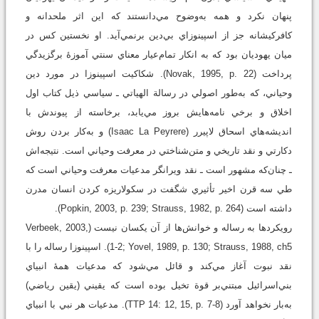
پنهان نکرد و همه به‌وضوح مي‌دانستند که اين اثر ملحدانه و
کافرکيشانه جز از اسپينوزاي بي‌دين برنمي‌آيد. او نخستين کس در
ميان يهوديان بود که به انکار تمام‌عيار معناي سنتي آموزۀ برگزيدگي
پرداخت (Novak, 1995, p. 22). شکاکيت اسپينوزا در مورد دين
وحياني، که به‌طور اصولي در رسالة الهياتي ـ سياسي ذيل کتاب اول
اخلاق و برخي نامه‌هايش بروز مي‌يابد، برخاسته از پيوندش با
انديشه‌هاي اسحاق لاپيرر (Isaac La Peyrere) و به‌کار بردن روش
دکارتي و نقد تاريخي و متن‌شناختي در معرفت وحياني است. نتيجه‌اش
ـ چنان‌که مشهور است ـ نقد ويرانگر مدعيات معرفت وحياني است که
طي سه قرن اخير تأثيري شگفت در سکولاريزه کردن انسان مدرن
داشته است (Popkin, 2003, p. 239; Strauss, 1982, p. 264).
رويکردها به رساله و خوانش‌ها از آن يکسان نيست (Verbeek, 2003,
1-2; Yovel, 1989, p. 130; Strauss, 1988, ch5). اسپينوزا رساله را با
نقد نبوت آغاز مي‌کند و قائل مي‌شود که مدعيات همۀ انبياي
بني‌اسرائيل مبتني‌بر قوة تخيل بوده است که يقيني (يقين رياضي)
به‌بار نخواهد آورد (TTP 14: 12, 15, p. 7-8). مدعيات هر نبي با انبياي