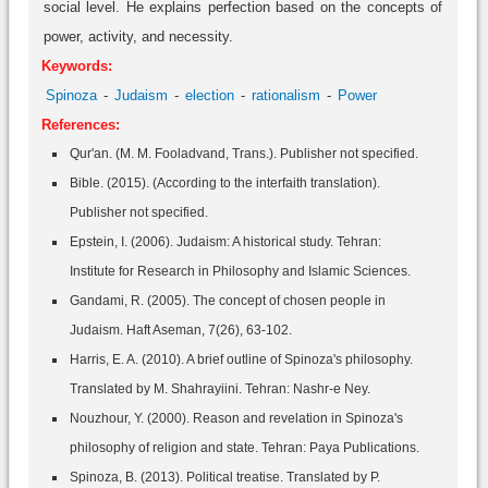
social level. He explains perfection based on the concepts of
power, activity, and necessity.
Keywords:
Spinoza
Judaism
election
rationalism
Power
References:
Qur'an. (M. M. Fooladvand, Trans.). Publisher not specified.
Bible. (2015). (According to the interfaith translation).
Publisher not specified.
Epstein, I. (2006). Judaism: A historical study. Tehran:
Institute for Research in Philosophy and Islamic Sciences.
Gandami, R. (2005). The concept of chosen people in
Judaism. Haft Aseman, 7(26), 63-102.
Harris, E. A. (2010). A brief outline of Spinoza's philosophy.
Translated by M. Shahrayiini. Tehran: Nashr-e Ney.
Nouzhour, Y. (2000). Reason and revelation in Spinoza's
philosophy of religion and state. Tehran: Paya Publications.
Spinoza, B. (2013). Political treatise. Translated by P.