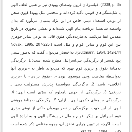
2009, p. 35). فيلسوفان قرون وسطاي يهودي نيز بر همين لطف الهي
يا شايستگي‌هاي قومي تأکيد کرده‌اند و شخصي مثل يهودا هَلِوي سخن
از نوعي استعداد ديني خاص در اين نژاد به‌ميان مي‌آورد که بدان
واسطه شايستۀ دريافت پيام الهي شده‌اند و نقشي محوري در تاريخ
مقدس ايفا مي‌کنند. به‌عبارت‌ديگر، هلوي قائل به نوعي تمايز جوهري
بين اين قوم و ساير اقوام و ملل است (Novak, 1995, 207-225;
Guttmann, 1964, 142-144). به‌اختصار مي‌توان گفت که به‌طور سنتي
پنج تفسير از برگزيدگي بني‌اسرائيل مطرح شده است: 1. برگزيدگي
به‌مثابۀ تفوق و برتري قوم يهود که مي‌تواند ناظر به «برتري آنها
به‌واسطۀ مخاطب وحي موسوي بودن»، «تفوق نژادي» يا «برتري
اخلاقي» باشد؛ 2. برگزيدگي به‌واسطۀ پذيرش مسئوليت ديني ـ
تاريخي؛ 3. برگزيدگي از جهتي نامعلوم که سرّي است الهي؛ 4.
برگزيدگي بر مبناي حکمي الهي ـ ازلي؛ 5. برگزيدگي به‌مثابۀ موهبتي
الهي. از اين جهت، برگزيدگي از نظر يهوديان حاکي از نوعي برتري
قوم اسرائيل بر ديگر اقوام و ملل در پيشگاه الهي و به ارادۀ الهي
است؛ اگرچه در تبيين چرايي تحقق آن، وجوه مختلفي ذکر شده است
(گندمي، 1384، ص76ـ82).