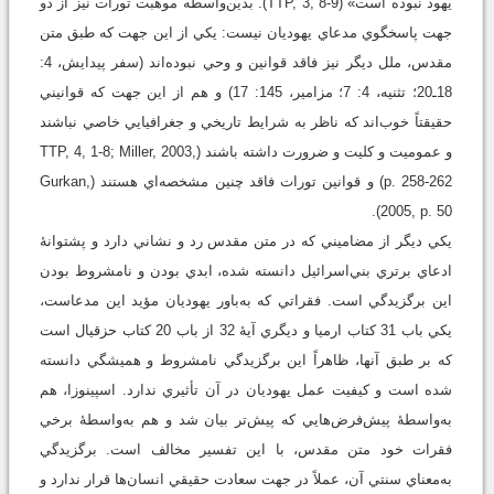
يهود نبوده است» (TTP, 3, 8-9). بدين‌واسطه موهبت تورات نيز از دو
جهت پاسخگوي مدعاي يهوديان نيست: يکي از اين جهت که طبق متن
مقدس، ملل ديگر نيز فاقد قوانين و وحي نبوده‌اند (سفر پيدايش، 4:
18ـ20؛ تثنيه، 4: 7؛ مزامير، 145: 17) و هم از اين جهت که قوانيني
حقيقتاً خوب‌اند که ناظر به شرايط تاريخي و جغرافيايي خاصي نباشند
و عموميت و کليت و ضرورت داشته باشند (TTP, 4, 1-8; Miller, 2003,
p. 258-262) و قوانين تورات فاقد چنين مشخصه‌اي هستند (Gurkan,
2005, p. 50).
يکي ديگر از مضاميني که در متن مقدس رد و نشاني دارد و پشتوانۀ
ادعاي برتري بني‌اسرائيل دانسته شده، ابدي بودن و نامشروط بودن
اين برگزيدگي است. فقراتي که به‌باور يهوديان مؤيد اين مدعاست،
يکي باب 31 کتاب ارميا و ديگري آيۀ 32 از باب 20 کتاب حزقيال است
که بر طبق آنها، ظاهراً اين برگزيدگي نامشروط و هميشگي دانسته
شده است و کيفيت عمل يهوديان در آن تأثيري ندارد. اسپينوزا، هم
به‌واسطۀ پيش‌فرض‌هايي که پيش‌تر بيان شد و هم به‌واسطۀ برخي
فقرات خود متن مقدس، با اين تفسير مخالف است. برگزيدگي
به‌معناي سنتي آن، عملاً در جهت سعادت حقيقي انسان‌ها قرار ندارد و