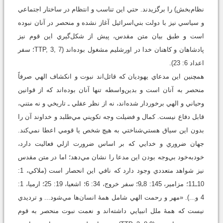
نظام‌بخش) را برگزيدند. حتي اين تناسب و انتظام در ساختار اجتماعي
و سياسي نيز با دولت بني‌اسرائيل آغاز نشده و منحصر در آنان نبوده
است و طبق بيان متن مقدس، پيش از شکل‌گيري اين قوم نيز
پادشاهان و کاهنان خدا در اورشليم مشغول بوده‌اند (TTP, 3, 7؛ سفر
اعداد 6: 23).
همچنين اين مدعاي يهوديان که قائل‌اند نبوت و انکشاف الهي صرفاً
منحصر به آنان است و بدين‌واسطه تنها آنان بوده‌اند که از قوانين
وحياني و الهي برخوردار شده‌اند، نه از نظر عقلي ـ تاريخي و نه متني،
قابل دفاع نيست. کمال و فضيلت وجه تکويني مي‌طلبد و خداوند آن را
بدون اين سياق هستي‌شناختي به هيچ شخص يا قومي اعطا نمي‌کند.
جهان ضروري و خدايي که بر اساس ضرورت ازلي فعاليت دارد،
خودبه‌خود بي‌وجه بودن اين مدعا را نشان مي‌دهد؛ اما در متن مقدس
نيز شواهد متعددي وجود دارد که نافي اين انحصار است (ملاکي، 1:
10ـ11؛ مزامير، 145: 8ـ9؛ سفر خروج، 34: 6؛ اشعيا، 19: 25؛ ارميا، 1:
4 و...). «مهر و رحمت الهي شامل همۀ انسان‌ها مي‌شود... و ترديدي
نيست که همۀ ملل انبيايي داشته‌اند و نعمت نبوت منحصر به قوم