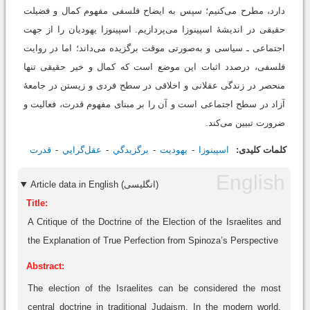
دارد، مطرح می‌کنیم؛ سپس به ایضاح فلسفی مفهوم کمال و فضیلت
حقیقی در اندیشۀ اسپینوزا می‌پردازیم. اسپینوزا یهودیان را از جهت
اجتماعی ـ سیاسی و به‌صورتی موقت برگزیده می‌داند؛ اما در روایت
فلسفی، درصدد اثبات این موضع است که کمال و خیر حقیقی تنها
منحصر در زندگی عقلانی و اخلاقی در سطح فردی و زیستن در جامعۀ
آزاد در سطح اجتماعی است و آن را بر مبنای مفهوم قدرت، فعالیت و
ضرورت تبیین می‌کند.
کلمات کلیدی:
اسپينوزا
يهوديت
برگزيدگي
عقل‌گرايي
قدرت
Article data in English (انگلیسی)
Title:
A Critique of the Doctrine of the Election of the Israelites and
the Explanation of True Perfection from Spinoza’s Perspective
Abstract:
The election of the Israelites can be considered the most
central doctrine in traditional Judaism. In the modern world,