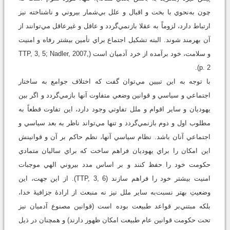
چون به‌نحوي با بخت و اقبال و علل بي‌شمار بيروني و ناشناخته نيز
ارتباط دارد، لزوماً به عقلا بازنمي‌گردد و عاقل و غيرعاقل مي‌توانند از
آن بهرمند شوند. البته تشکيل اجتماع براي تأمين بيشتر رفاه و امنيت
و سلامت، خود برآمده از خرد آدميان است (TTP, 3, 5; Nadler, 2007,
p. 2).
با توجه به اين تبيين مي‌توان گفت که اختلاف جوامع به ساختار
اجتماعي و سياسي و قوانين وضعي متفاوت آنها بازمي‌گردد و اگر بين
يهوديان و ساير اقوام و ملل تفاوتي وجود دارد، اين تفاوت قطعاً به
مطلوب اول و دوم بازنمي‌گردد و تنها مي‌تواند ناظر به بعد سياسي و
اجتماعي آنان باشد. نظام سياسي آنها، نظم حاکم بر آن و قوانينش
اين امکان را براي يهوديان فراهم ساخت که براي ساليان متمادي
حکومت خود را حفظ کنند و بر اساس مدد بيروني الهي موجبات
امنيت بيشتر خود را فراهم سازند (TTP, 3, 6). از اين جهت، اين
وضعيتِ بهتر نسبت‌به ساير ملل نيز نه منبعث از ارادۀ جزافيۀ خدا،
بلکه مبتني‌بر قواعد طبيعت بوده است (قوانين مصنوع آدميان نيز
تحت حکومت قوانين عام طبيعت امکان ظهور دارند) و همچنان در ذيل