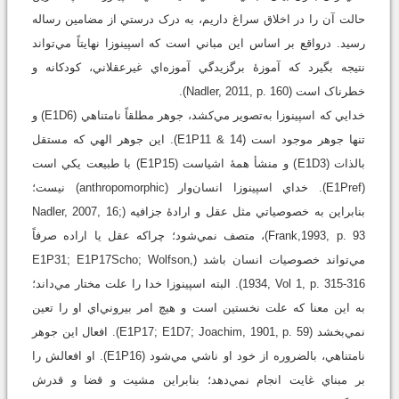
حالت آن را در اخلاق سراغ داريم، به درک درستي از مضامين رساله
رسيد. درواقع بر اساس اين مباني است که اسپينوزا نهايتاً مي‌تواند
نتيجه بگيرد که آموزۀ برگزيدگي آموزه‌اي غيرعقلاني، کودکانه و
خطرناک است (Nadler, 2011, p. 160).
خدايي که اسپينوزا به‌تصوير مي‌کشد، جوهر مطلقاً نامتناهي (E1D6) و
تنها جوهر موجود است (E1P11 & 14). اين جوهر الهي که مستقل
بالذات (E1D3) و منشأ همۀ اشياست (E1P15) با طبيعت يکي است
(E1Pref). خداي اسپينوزا انسان‌وار (anthropomorphic) نيست؛
بنابراين به خصوصياتي مثل عقل و ارادۀ جزافيه (Nadler, 2007, 16;
Frank,1993, p. 93)، متصف نمي‌شود؛ چراکه عقل يا اراده صرفاً
مي‌تواند خصوصيات انسان باشد (E1P31; E1P17Scho; Wolfson,
1934, Vol 1, p. 315-316). البته اسپينوزا خدا را علت مختار مي‌داند؛
به اين معنا که علت نخستين است و هيچ امر بيروني‌اي او را تعين
نمي‌بخشد (E1P17; E1D7; Joachim, 1901, p. 59). افعال اين جوهر
نامتناهي، بالضروره از خود او ناشي مي‌شود (E1P16). او افعالش را
بر مبناي غايت انجام نمي‌دهد؛ بنابراين مشيت و قضا و قدرش