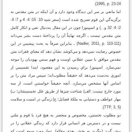
1995, p. 23-24).
اما مانعي بر سر اين ديدگاه وجود دارد و آن اينکه در متن مقدس به
برگزيدگي اين قوم تصريح شده است (سفر تثنيه 10: 15؛ 4: 4 و 7؛ 4:
2؛ 4: 32 و...) و اسپينوزا چون در اين مقال به‌دنبال نفي و انکار کامل
متن مقدس نيست ـ اگرچه نهايتاً آن را پرداختۀ دست بشر مي‌داند
(Nadler, 2011, p. 110-111) ـ بنابراين صرفاً به بحث پيشيني در اين
خصوص رضايت نمي‌دهد و مي‌کوشد نشان دهد که معناي فقرات متن
مقدس موافق با تبيين عقلاني اوست و فهم سنتي يهوديان را موجه
نمي‌سازد. اسپينوزا براي رسيدن به اين مقصود، ابتدا تقسيمي از
اموري به‌دست مي‌دهد که حقيقتاً مطلوب‌اند؛ سپس مراد متن را بر
اساس آنها مشخص مي‌سازد. آنچه حقيقتاً خواستني است، از سه
مورد خارج نيست: الف) شناخت چيزها از طريق علل نخستينشان؛ ب)
مهار عواطف و دستيابي به ملکۀ فضايل؛ ج) زندگي در امنيت و سلامت
(TTP, 3, 5).
دو مطلوب نخستين، مخصوص و منحصر به هيچ فرد يا قوم و ملتي
نيست و در دسترس هر انساني قرار دارد که زندگي عقلاني را در
پيش گيرد (بنگريد به بخش بعدي مقاله). تنها، مورد سوم است که