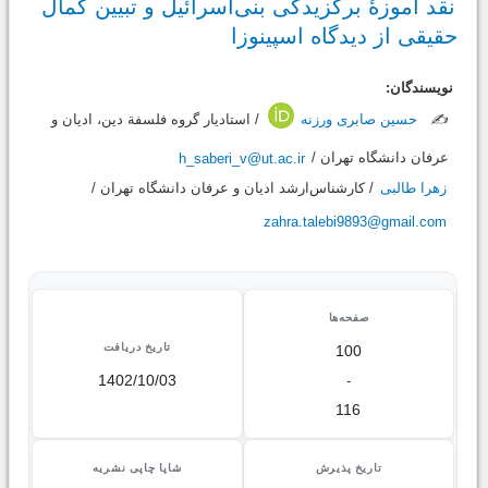
نقد آموزۀ برگزیدگی بنی‌اسرائیل و تبیین کمال
حقیقی از دیدگاه اسپینوزا
نویسندگان:
✍️
حسین صابری ورزنه
/ استادیار گروه فلسفة دین، ادیان و
عرفان دانشگاه تهران /
h_saberi_v@ut.ac.ir
زهرا طالبی
/ کارشناس‌ارشد ادیان و عرفان دانشگاه تهران /
zahra.talebi9893@gmail.com
صفحه‌ها
تاریخ دریافت
100
1402/10/03
-
116
تاریخ پذیرش
شاپا چاپی نشریه