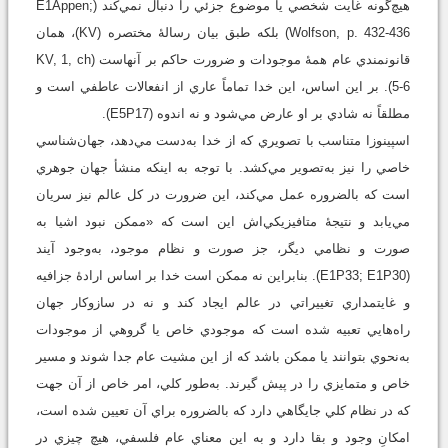
هيچ‌گونه غايت شخصي يا موضوع جزئي را دنبال نمي‌کند (E1Appen;
Wolfson, p. 432-436) بلکه طبق بيان رسالۀ مختصره (KV)، همان
قانونمندي عام همۀ موجودات و ضرورت حاکم بر آنهاست (KV, 1, ch
5-6). بر اين اساس، اين خدا تماماً عاري از انفعالات عاطفي است و
مطلقاً نه شادي بر او عارض مي‌شود و نه اندوه (E5P17).
اسپينوزا متناسب با تصويري که از خدا به‌دست مي‌دهد، جهان‌شناسي
خاصي را نيز به‌تصوير مي‌کشد. با توجه به اينکه منشأ جهان جوهري
است که بالضروره عمل مي‌کند، اين ضرورت در کل عالم نيز سريان
مي‌يابد و نتيجۀ متافيزيکي‌اش اين است که «ممکن نبود اشيا به
صورت و نظامي ديگر، جز صورت و نظام موجود، به‌وجود آيند
(E1P33; E1P30). بنابراين نه ممکن است خدا بر اساس ارادۀ جزافيه
و غايتمداري تغييراتي در عالم ايجاد کند و نه در سازوکار جهان
راه‌هايي تعبيه شده است که موجودي خاص يا گروهي از موجودات
به‌نحوي بتوانند يا ممکن باشد که از اين مشيت عام جدا شوند و مسير
خاص و متمايزي را در پيش گيرند. به‌طور کلي، امر خاص از آن جهت
که در نظام کلي جايگاهي دارد که بالضروره براي آن تعيين شده است،
امکانِ وجود و بقا دارد و به اين معناي عام فلسفي، هيچ چيزي در