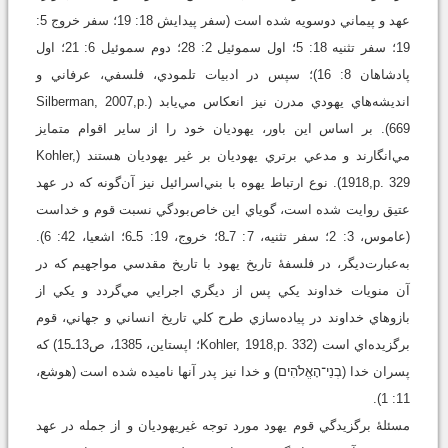
عهد و پيماني دوسويه شده است (سفر پيدايش 18: 19؛ سفر خروج 5:
19؛ سفر تثنيه 18: 5؛ اول سموئيل 2: 28؛ دوم سموئيل 6: 21؛ اول
پادشاهان 8: 16)؛ سپس در ادبيات تلمودي، فلسفي، عرفاني و
انديشه‌هاي يهودي مدرن نيز انعکاس مي‌يابد (Silberman, 2007,p.
669). بر اساس اين باور، يهوديان خود را از ساير اقوام متمايز
مي‌انگارند و مدعي برتري يهوديان بر غير يهوديان هستند (Kohler,
1918,p. 329). نوع ارتباط يهوه با بني‌اسرائيل نيز آن‌گونه ‌که در عهد
عتيق روايت شده است، گوياي اين خاص‌بودگي نسبت قوم و خداست
(عاموس، 3: 2؛ سفر تثنيه، 7: 7ـ8؛ خروج، 19: 5ـ6؛ اشعيا، 42: 6).
به‌عبارت‌ديگر، در فلسفۀ تاريخ يهود با تاريخ مقدسي مواجهيم که در
آن منويات خداوند يکي پس از ديگري اجرايي مي‌گردد و يکي از
بازوهاي خداوند در پياده‌سازي طرح کلي تاريخ انساني و جهاني، قوم
برگزيده‌اي است (Kohler, 1918,p. 332؛ اپستاين، 1385، ص13ـ15) که
پسران خدا (בְנֵי־הָאֱלֹהִים) و خدا نيز پدر آنها ناميده شده است (هوشع،
11: 1).
مسئلۀ برگزيدگي قوم يهود مورد توجه غيريهوديان و از جمله در عهد