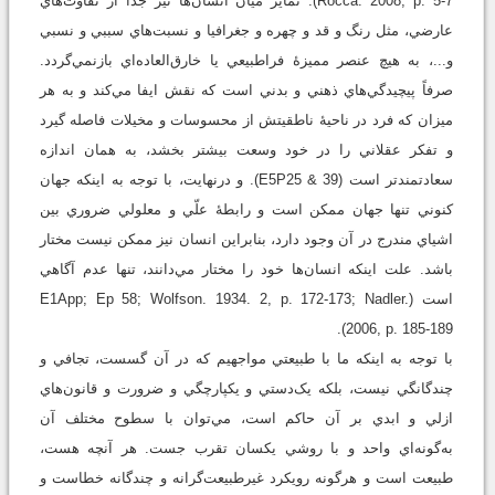
Rocca. 2008, p. 5-7). تمايز ميان انسان‌ها نيز جدا از تفاوت‌هاي
عارضي، مثل رنگ و قد و چهره و جغرافيا و نسبت‌هاي سببي و نسبي
و...، به هيچ عنصر مميزۀ فراطبيعي يا خارق‌العاده‌اي بازنمي‌گردد.
صرفاً پيچيدگي‌هاي ذهني و بدني است که نقش ايفا مي‌کند و به هر
ميزان که فرد در ناحيۀ ناطقيتش از محسوسات و مخيلات فاصله گيرد
و تفکر عقلاني را در خود وسعت بيشتر بخشد، به همان اندازه
سعادتمندتر است (E5P25 & 39). و درنهايت، با توجه به اينکه جهان
کنوني تنها جهان ممکن است و رابطۀ علّي و معلولي ضروري بين
اشياي مندرج در آن وجود دارد، بنابراين انسان نيز ممکن نيست مختار
باشد. علت اينکه انسان‌ها خود را مختار مي‌دانند، تنها عدم آگاهي
است (E1App; Ep 58; Wolfson. 1934. 2, p. 172-173; Nadler.
2006, p. 185-189).
با توجه به اينکه ما با طبيعتي مواجهيم که در آن گسست، تجافي و
چندگانگي نيست، بلکه يک‌دستي و يکپارچگي و ضرورت و قانون‌هاي
ازلي و ابدي بر آن حاکم است، مي‌توان با سطوح مختلف آن
به‌گونه‌اي واحد و با روشي يکسان تقرب جست. هر آنچه هست،
طبيعت است و هرگونه رويکرد غيرطبيعت‌گرانه و چندگانه خطاست و