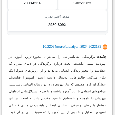
2008-8116
1402/11/23
شاپای آنلاین نشریه
2980-809X
10.22034/marefateadyan.2024.2022173
doi
چکیده:
برگزیدگی بنی‌اسرائیل را می‌توان محوری‌ترین آموزه در
یهودیت سنتی دانست. بحث دربارة برگزیدگی در دنیای مدرن که
عقلانیت را محور زندگی انسانی می‌داند و از ارزش‌های دموکراتیک
دفاع می‌کند، چالش‌هایی به‌دنبال داشته است. اسپینوزا فیلسوف
عقل‌گرای قرن هفدهم که تبار یهودی دارد، در رسالة الهیاتی ـ سیاسی،
مواجهه‌ای انتقادی با این آموزه داشته و با طرح استدلال‌هایی ادعاهای
یهودیان را ناموجه و نامنطبق با متن مقدس دانسته است. در این
نوشتار با روش توصیفی ـ تحلیلی ابتدا بر پایۀ برخی مبانی فلسفی
اسپینوزا، تحلیل و نقد وی از این آموزه را که سویۀ سلبی در آن قوت