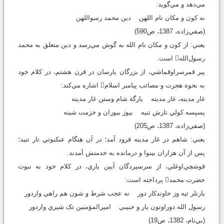
مي‌دهد و مي‌گويد:
نه کون و مکان نام اللهن دين محمد رسواللهن
(صفي‌زاده، 1387، ص590)
يعني: از کون و مکان نام الله به گوش مي‌رسد و دين متعلق به محمد
رسول‌الله است.
پير قمرسراوقماشي، از بزرگان يارسان در قرن هشتم، در کلام خود
به نحوة هجرت و مصائب پيامبر اسلام اشاره مي‌کند:
غار مدينه، غار مدينه بارگة شام وستن غار مدينه
پسپسه کولي تارش تنيه بيوز بيوران و خزمت شينه
(صفي‌زاده، 1387، ص205)
يعني: شاهم در غار مدينه فرود آمد؛ در آن هنگام عنکبوتي تار تنيد؛
پس از آن هزاران بينوا و درمانده به خدمتش آمدند.
قوشچي‌اوغلي، از سرسپردگان آيين ياري، در کلام خود به نبوت
حضرت محمد پرداخته است:
يارنلر ئيه وز خاوندکار دور نه عجب شرط و شون هم راهي واردور
رسول الله دوراونون يار و حبيبي اميرالمؤمنين تک شيري واردور
(بي‌نام، 1382، ص19)