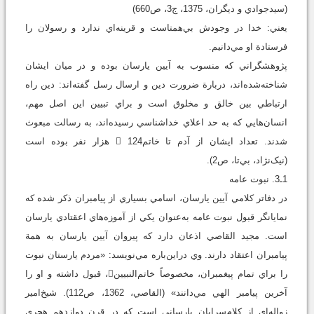
(سيدجوادي و ديگران، 1375، ج3، ص660)
يعني: خدا در وجودش بي‌همتاست و قرينه‌اي ندارد و رسولان را
فرستادة او مي‌دانيم.
پژوهشگراني که منسوب به آيين يارسان بوده و در ميان ايشان
شناخته‌شده‌اند، دربارة ضرورت دين و ارسال رسل گفته‌اند: دين راه
ارتباطي بين خالق و مخلوق است و براي تبيين اين اصل مهم،
انسان‌هايي که به حد اعلاي خداشناسي رسيده‌اند، به رسالت مبعوث
شدند. تعداد ايشان از آدم تا خاتم 124 هزار نفر بوده است
(نيک‌نژاد، بي‌تا، ص2).
1ـ3. نبوت عامه
در دفاتر کلامي آيين يارسان، اسامي بسياري از پيامبران ذکر شده که
نمايانگر قبول نبوت عامه به‌عنوان يکي از آموزه‌هاي اعقتادي يارسان
است. مجيد القاصي اذعان دارد که پيروان آيين يارسان به همة
پيامبران اعتقاد دارند. وي دراين‌باره مي‌نويسد: «مردم يارستان نبوت
را براي تمام پيغمبران، مخصوصاً خاتم‌النبيين، قبول داشته و او را
آخرين پيامبر الهي مي‌دانند» (القاصي، 1362، ص112). شيخ‌امير
زواله‌اي از کلام‌سرايان يارساني است که در قرن دوازدهم هجري