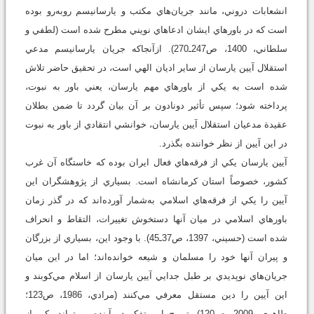
انشعابات دروني، مانند جريان‌هاي مکتب و يارسانيسم روبه‌رو بوده
است که در باورهاي ايشان ادعاهاي نويني مطرح شده است (لطفي و
سلطاني، 1400، ص247ـ270). ازآنجاکه جريان يارسانيسم مدعي
استقلال آيين يارسان از ساير اديان الهي است، در تحقيق حاضر تلاش
شده است به يکي از باورهاي مهم يارسان، يعني باور به نبوت،
پرداخته شود؛ سپس تأثير دونادون بر آن بيان گردد تا ضمن بطلان
عقيدة مدعيان استقلال آيين يارسان، خوانشي انتقادي از باور به نبوت
در اين آيين از نظر خواننده بگذرد.
آيين يارسان يکي از فرقه‌هاي فعال ايران بوده که خاستگاه آن غرب
کشور، خصوصاً استان کرمانشاه است. بسياري از پژوهشگران اين
آيين را يکي از فرقه‌هاي اسلامي به‌شمار آورده‌اند که در گذر زمان
باورهاي اسلامي در ميان آنها دستخوش تغييرات، التقاط و انحراف
شده است (حسيني، 1397، ص37ـ45). با وجود اين، بسياري از بزرگان
و پيران آنها خود را مسلمان و شيعه خوانده‌اند؛ اما در اين ميان
جريان‌هاي نوپديدي بر طبل جدايي آيين يارسان از اسلام مي‌کوبند و
اين آيين را دين مستقل معرفي مي‌کنند (مرادي، 1986، ص123؛
طاهري، 2009، ص120). ترويج اين تفکر در آينده مي‌تواند يکي از