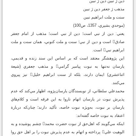
دين ژ نبين دين ژ نبين
مذهب ژ جعفر دين ژ نبين
سنت و ملت ابراهيم نبين
(موحدي بشيري، 1357، ص100)
يعني: دين از نبي است؛ دين از نبي است؛ مذهب از امام جعفر
صادق است و دين از نبي؛ سنت و ملت کنوني، همان سنت و ملت
ابراهيم نبي است.
اين پژوهشگر معتقد است که بر اساس اين سند زنده و قديمي،
يارسان نه‌تنها به نبوت پيامبر گرامي و مذهب جعفري (شيعة
اثناعشري) ايمان دارند، بلکه از سنت ابراهيم خليل نيز پيروي
مي‌کنند.
محمدعلي سلطاني، از نويسندگان يارسان‌پژوه، اظهار مي‌کند که عدم
پذيرش نبوت در يارسان اتهام ناروا به اين فرقه است و کلام‌هاي
يارسان بر نبوت، به‌ويژه نبوت خاصه، تأکيد دارند؛ چنان‌که دربارة
اعتقاد به نبوت خاصه گفته‌اند:
اينکه مي‌گويند که اهل‌حق از نبوت حضرت محمد چشم پوشيده و به
الوهيت علي پرداخته و اتهام به عدم پذيرش نبوت را بر اهل‌ حق روا