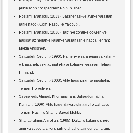
Niknejad, Seyd Kazem. (No date). Athar-e yari. Place of
publication not specified: No publisher.
Rostami, Mansour. (2013). Bazshenasi-ye ayin-e yarastan
(ahle haqq). Qom: Rasoul-e Ya'qoubi.
Rostami, Mansour. (2016). Tab'in-e zohur-e dowreh-ye
haqiqat az negah-e kalam-e yarsan (ahle haqq). Tehran:
Mobin Andisheh.
Safizadeh, Sedigh. (1996). Nameh-ye saranejam ya kalam-
e khazaneh; yeki az matn-haye kohan-e yarastan. Tehran:
Hirmand.
Safizadeh, Sedigh. (2008). Ahle haqq piran va mashahir.
Tehran: Horoufiyeh.
Sayejavadi, Ahmad, Khorramshahi, Bahauddin, & Fani,
Kamran. (1996). Ahle haqq, dayeratolmaaref-e tashayyo.
Tehran: Nashr-e Shahid Saeed Mohbi.
Shahabrahimi, Amrollah. (1995). Daftar-e kalam-e sheikh-
amir va seyedfarzi va sharh-e ahval-e atimour baniarani.