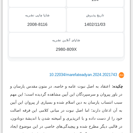
تاریخ پذیرش
شاپا چاپی نشریه
2008-8116
1402/11/03
شاپای آنلاین نشریه
2980-809X
10.22034/marefateadyan.2024.2021743
doi
چکیده:
اعتقاد به اصل نبوت عامه و خاصه، در متون مقدس یارسان و
در باور پیروان و سرسپردگان این آیین مشاهده گردیده است؛ این مهم
سبب انتساب یارسان به دین اسلام شده و بسیاری از پیروان این آیین
به آن اذعان دارند؛ اما اصل نبوت در مبانی کلامی این فرقه اصالت
خود را از دست داده و با اثرپذیری و آمیخته شدن با اندیشة دونادون،
در قالبی دیگر مطرح شده و پیچیدگی‌های خاصی در این موضوع ایجاد