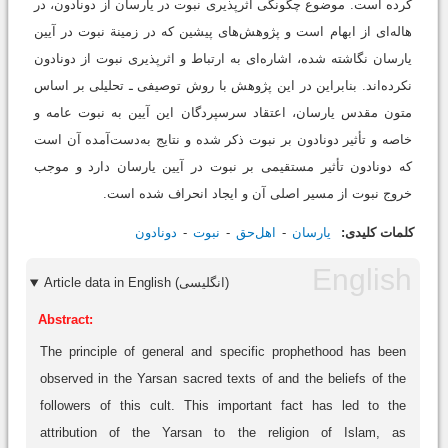
کرده است. موضوع چگونگی اثرپذیری نبوت در یارسان از دونادون، در
هاله‌ای از ابهام است و پژوهش‌های پیشین که در زمینة نبوت در آیین
یارسان نگاشته شده، اشاره‌ای به ارتباط و اثرپذیری نبوت از دونادون
نکرده‌اند. بنابراین در این پژوهش با روش توصیفی ـ تحلیلی بر اساس
متون مقدس یارسان، اعتقاد سرسپردگان این آیین به نبوت عامه و
خاصه و تأثیر دونادون بر نبوت ذکر شده و نتایج به‌دست‌آمده آن است
که دونادون تأثیر مستقیمی بر نبوت در آیین یارسان دارد و موجب
خروج نبوت از مسیر اصلی آن و ایجاد انحراف شده است.
کلمات کلیدی:
يارسان
اهل‌حق
نبوت
دونادون
Article data in English (انگلیسی)
Abstract:
The principle of general and specific prophethood has been
observed in the Yarsan sacred texts of and the beliefs of the
followers of this cult. This important fact has led to the
attribution of the Yarsan to the religion of Islam, as