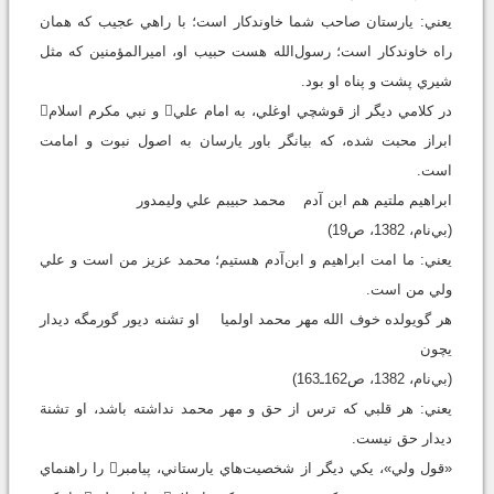
يعني: يارستان صاحب شما خاوندکار است؛ با راهي عجيب که همان
راه خاوندکار است؛ رسول‌الله هست حبيب او، اميرالمؤمنين که مثل
شيري پشت و پناه او بود.
در کلامي ديگر از قوشچي اوغلي، به امام علي و نبي مکرم اسلام
ابراز محبت شده، که بيانگر باور يارسان به اصول نبوت و امامت
است.
ابراهيم ملتيم هم ابن آدم محمد حبيبم علي وليمدور
(بي‌نام، 1382، ص19)
يعني: ما امت ابراهيم و ابن‌آدم هستيم؛ محمد عزيز من است و علي
ولي من است.
هر گويولده خوف الله مهر محمد اولميا او تشنه ديور گورمگه ديدار
يچون
(بي‌نام، 1382، ص162ـ163)
يعني: هر قلبي که ترس از حق و مهر محمد نداشته باشد، او تشنة
ديدار حق نيست.
«قول ولي»، يکي ديگر از شخصيت‌هاي يارستاني، پيامبر را راهنماي