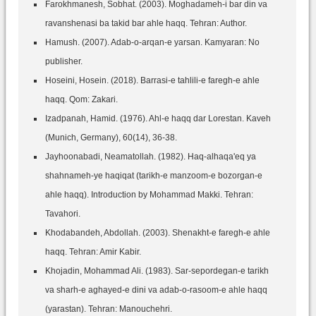
Farokhmanesh, Sobhat. (2003). Moghadameh-i bar din va
ravanshenasi ba takid bar ahle haqq. Tehran: Author.
Hamush. (2007). Adab-o-arqan-e yarsan. Kamyaran: No
publisher.
Hoseini, Hosein. (2018). Barrasi-e tahlili-e faregh-e ahle
haqq. Qom: Zakari.
Izadpanah, Hamid. (1976). Ahl-e haqq dar Lorestan. Kaveh
(Munich, Germany), 60(14), 36-38.
Jayhoonabadi, Neamatollah. (1982). Haq-alhaqa'eq ya
shahnameh-ye haqiqat (tarikh-e manzoom-e bozorgan-e
ahle haqq). Introduction by Mohammad Makki. Tehran:
Tavahori.
Khodabandeh, Abdollah. (2003). Shenakht-e faregh-e ahle
haqq. Tehran: Amir Kabir.
Khojadin, Mohammad Ali. (1983). Sar-sepordegan-e tarikh
va sharh-e aghayed-e dini va adab-o-rasoom-e ahle haqq
(yarastan). Tehran: Manouchehri.