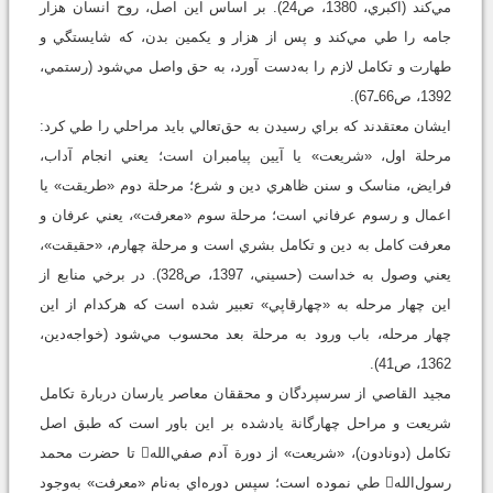
مي‌کند (اکبري، 1380، ص24). بر اساس اين اصل، روح انسان هزار
جامه را طي مي‌کند و پس از هزار و يکمين بدن، که شايستگي و
طهارت و تکامل لازم را به‌دست آورد، به حق واصل مي‌شود (رستمي،
1392، ص66ـ67).
ايشان معتقدند که براي رسيدن به حق‌تعالي بايد مراحلي را طي کرد:
مرحلة اول، «شريعت» يا آيين پيامبران است؛ يعني انجام آداب،
فرايض، مناسک و سنن ظاهري دين و شرع؛ مرحلة دوم «طريقت» يا
اعمال و رسوم عرفاني است؛ مرحلة سوم «معرفت»، يعني عرفان و
معرفت کامل به دين و تکامل بشري است و مرحلة چهارم، «حقيقت»،
يعني وصول به خداست (حسيني، 1397، ص328). در برخي منابع از
اين چهار مرحله به «چهارقاپي» تعبير شده است که هرکدام از اين
چهار مرحله، باب ورود به مرحلة بعد محسوب مي‌شود (خواجه‌دين،
1362، ص41).
مجيد القاصي از سرسپردگان و محققان معاصر يارسان دربارة تکامل
شريعت و مراحل چهارگانة يادشده بر اين باور است که طبق اصل
تکامل (دونادون)، «شريعت» از دورة آدم صفي‌الله تا حضرت محمد
رسول‌الله طي نموده است؛ سپس دوره‌اي به‌نام «معرفت» به‌وجود