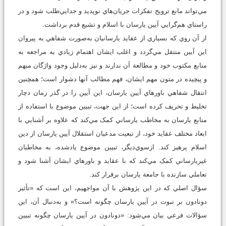
مي‌تواند مانع ترويج تفکرات جريان‌هاي نوپديد و جدايي‌طلب شود و در
راستاي هم‌گرايي آيين يارسان با اسلام و تشيع قدم برداشت.
از آن روي که بسياري از عقايد يارسانيان به‌صورت شفاهي به پيروان
اين آيين منتقل مي‌گردد و اغلب ايشان اهتمام زيادي به مراجعه به
منابع مکتوب خود و مطالعة آن ندارند و نيز به‌دليل وجود واژگان مبهم
و پيچيده در متون مهم ايشان، فهم مطالب آنها دشوار است؛ همچنين
انتقال شفاهي باورهاي آيين يارسان، اين آيين را در گذر زمان دچار
تخليط و تحريف کرده است؛ از اين جهت، تبيين موضوع با استفاده از
منابع يارسان به مخاطب يارساني کمک مي‌کند که علاوه بر آشنايي با
ابعاد مختلف عقايد خود، از تبعيت مدعيان استقلال آيين يارسان از دين
اسلام پرهيز کند. ازسوي‌ديگر، تبيين موضوع يادشده، به مخاطبان
غيريارساني کمک مي‌کند که با عقايد و باورهاي ايشان آشنا شود و
تعاملي سازنده با جامعة يارسان برقرار کند.
سؤال اصلي که در اين پژوهش با آن مواجهيم، اين است که «تأثير
دونادون بر نبوت در آيين يارسان چگونه است؟» و به‌دنبال آن، اين
سؤالات فرعي بيان مي‌شود: «دونادون در آيين يارسان چگونه تبيين