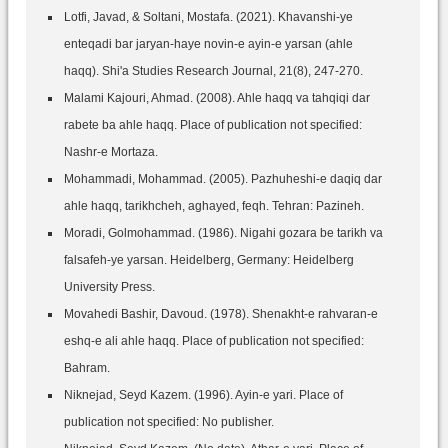
Lotfi, Javad, & Soltani, Mostafa. (2021). Khavanshi-ye
enteqadi bar jaryan-haye novin-e ayin-e yarsan (ahle
haqq). Shi'a Studies Research Journal, 21(8), 247-270.
Malami Kajouri, Ahmad. (2008). Ahle haqq va tahqiqi dar
rabete ba ahle haqq. Place of publication not specified:
Nashr-e Mortaza.
Mohammadi, Mohammad. (2005). Pazhuheshi-e daqiq dar
ahle haqq, tarikhcheh, aghayed, feqh. Tehran: Pazineh.
Moradi, Golmohammad. (1986). Nigahi gozara be tarikh va
falsafeh-ye yarsan. Heidelberg, Germany: Heidelberg
University Press.
Movahedi Bashir, Davoud. (1978). Shenakht-e rahvaran-e
eshq-e ali ahle haqq. Place of publication not specified:
Bahram.
Niknejad, Seyd Kazem. (1996). Ayin-e yari. Place of
publication not specified: No publisher.