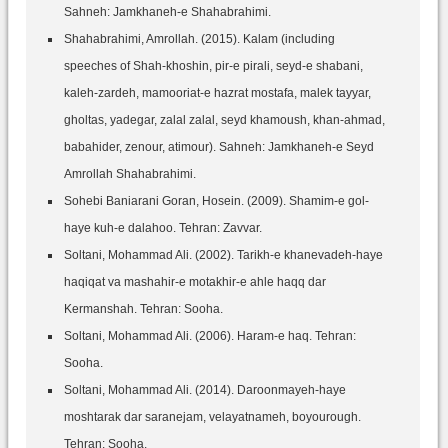
Sahneh: Jamkhaneh-e Shahabrahimi.
Shahabrahimi, Amrollah. (2015). Kalam (including
speeches of Shah-khoshin, pir-e pirali, seyd-e shabani,
kaleh-zardeh, mamooriat-e hazrat mostafa, malek tayyar,
gholtas, yadegar, zalal zalal, seyd khamoush, khan-ahmad,
babahider, zenour, atimour). Sahneh: Jamkhaneh-e Seyd
Amrollah Shahabrahimi.
Sohebi Baniarani Goran, Hosein. (2009). Shamim-e gol-
haye kuh-e dalahoo. Tehran: Zavvar.
Soltani, Mohammad Ali. (2002). Tarikh-e khanevadeh-haye
haqiqat va mashahir-e motakhir-e ahle haqq dar
Kermanshah. Tehran: Sooha.
Soltani, Mohammad Ali. (2006). Haram-e haq. Tehran:
Sooha.
Soltani, Mohammad Ali. (2014). Daroonmayeh-haye
moshtarak dar saranejam, velayatnameh, boyourough.
Tehran: Sooha.