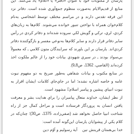
يارسان از مکتوبات خود با عنوان «دفتر» يا «کلام» ياد مي‌کنند. اين
منابع از قديم‌الايام به‌صورت منظوم جمع‌آوري شده است. دفاتر نزد
اين فرقه تقدس دارند و در مراسم مختلف توسط اشخاصي به‌نام
کلام‌خوان همراه با نواختن تنبور خوانده مي‌شوند. کلام‌ها به زبان‌هاي
کردي، لري، ترکي و گويش لکي سروده شده‌اند و دفاتر کردي در رأس
ساير دفاتر قرار دارند و ساير کلام‌ها به‌نوعي مفسر و بازگوکنندة دفاتر
کردي‌اند. يارسان بر اين باورند که سرايندگان متون کلامي ـ که معمولاً
بي‌سواد بودند ـ در سيري شهودي بيانات خود را از عالم ملکوت اخذ
کرده‌اند (القاصي، 1362، ص8ـ9).
در منابع مکتوب و بيانات شفاهي به‌طور صريح به دو مفهوم نبوت
عامه و خاصه اشاره نشده؛ اما در جاي‌جاي کلامات ايشان اقرار به
نبوت انبياي پيشين و پيامبر اسلام مشهود است.
از نظر ايشان، خداوند متعال پيامبران را براي هدايت بشر و معرفت
يافتن انسان به پروردگار فرستاده است و مراحل کمال جز از راه
شناخت انبيا حاصل نخواهد شد (صفي‌زاده، 1375، ص30)؛ چنان‌که در
کلام يکي از پيشوايان يارسان اين‌گونه آمده است:
خدا بي‌همتان قرينش نين آية رسوليم و اَوُم دين