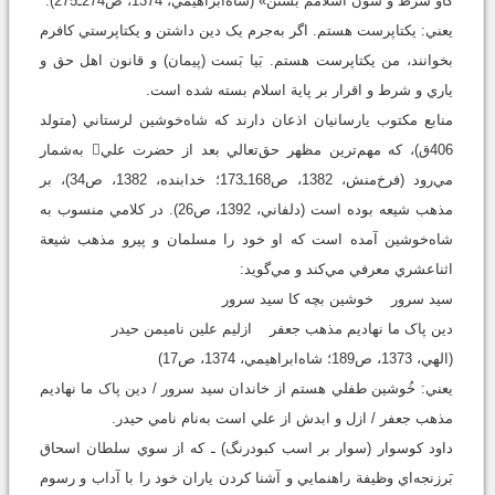
گاو شرط و شون اسلامم بستن» (شاه‌ابراهيمي، 1374، ص274ـ275).
يعني: يکتاپرست هستم. اگر به‌جرم يک دين داشتن و يکتاپرستي کافرم
بخوانند، من يکتاپرست هستم. بَيا بَست (پيمان) و قانون اهل‌ حق و
ياري و شرط و اقرار بر پاية اسلام بسته شده است.
منابع مکتوب يارسانيان اذعان دارند که شاه‌خوشين لرستاني (متولد
406ق)، که مهم‌ترين مظهر حق‌تعالي بعد از حضرت علي به‌شمار
مي‌رود (فرخ‌منش، 1382، ص168ـ173؛ خدابنده، 1382، ص34)، بر
مذهب شيعه بوده است (دلفاني، 1392، ص26). در کلامي منسوب به
شاه‌خوشين آمده است که او خود را مسلمان و پيرو مذهب شيعة
اثناعشري معرفي مي‌کند و مي‌گويد:
سيد سرور خوشين بچه کا سيد سرور
دين پاک ما نهاديم مذهب جعفر ازليم علين ناميمن حيدر
(الهي، 1373، ص189؛ شاه‌ابراهيمي، 1374، ص17)
يعني: خُوشين طفلي هستم از خاندان سيد سرور / دين پاک ما نهاديم
مذهب جعفر / ازل و ابدش از علي است به‌نام نامي حيدر.
داود کوسوار (سوار بر اسب کبودرنگ) ـ که از سوي سلطان اسحاق
بَرزنجه‌اي وظيفة راهنمايي و آشنا کردن ياران خود را با آداب و رسوم