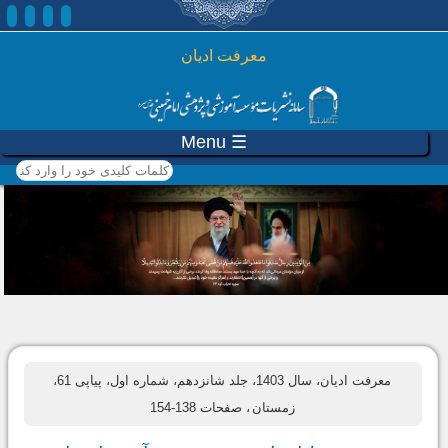
رفتن به محتوای اصلی
معرفت ادیان
☰ Menu
کلمات کلیدی خود را وارد
کنید
معرفت ادیان، سال 1403، جلد شانزدهم، شماره اول، پیاپی 61،
زمستان
، صفحات 138-154