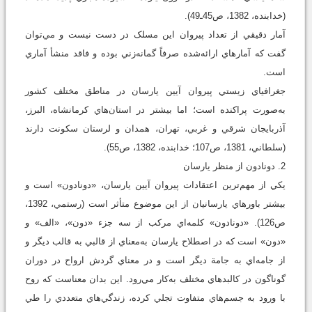
(خدابنده، 1382، ص45ـ49).
آمار دقيقي از تعداد پيروان اين مسلک در دست نيست و مي‌توان
گفت که آمارهاي ارائه‌شده صرفاً گمانه‌زني بوده و فاقد منشأ آماري
است.
جغرافياي زيستي پيروان آيين يارسان در مناطق مختلف کشور
به‌صورت پراکنده است؛ اما بيشتر در استان‌هاي کرمانشاه، البرز،
آذربايجان شرقي و غربي، تهران، همدان و لرستان سکونت دارند
(سلطاني، 1381، ص107؛ خدابنده، 1382، ص55).
2. دونادون از منظر يارسان
يکي از مهم‌ترين اعتقادات پيروان آيين يارسان، «دونادون» است و
بيشتر باورهاي يارسانيان از اين موضوع متأثر است (رستمي، 1392،
ص126). «دونادون» کلمه‌اي مرکب از سه جزء «دون»، «الف» و
«دون» است که در اصطلاح يارسان به‌معناي از قالبي به قالب ديگر و
از جامه‌اي به جامة ديگر است و در معناي گردش ارواح در دوران
گوناگون در کالبدهاي مختلف به‌کار مي‌رود. اين بدان معناست که روح
با ورود به جسم‌هاي متفاوت تجلي کرده، زندگي‌هاي متعددي را طي