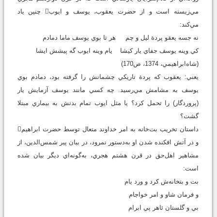
مي‌زيسته است و از حضرت يعقوب، يوسف و ايوب چنين ياد
مي‌کند:
نه جسه يعقو پردة ليل و چم هر تا بوي يوسف ماما دمادم
کي وينه يوسف جفاي يار کيشا يام وينه ايوب گه پيشش ايشا
(شاه‌ابراهيمي، 1374، ص170)
يعني: يعقوب که پردة تاريکي چشمانش را گرفته بود، دمادم بوي
يوسف به مشامش مي‌رسيد. چه کسي مانند يوسف آزمايش يار
(پروردگار) را تحمل کرد؟ يا مثل ايوب تمام بدنش به بيماري مبتلا
گشت؟
داستان تخريب بت‌خانه به امر خداوند متعال توسط حضرت ابراهيم
و در آتش افکنده شدن او به‌دستور نمرود، در بيان پير شمس‌الدين، از
مشاهير اهل‌حق در قرن هشتم هجري، به‌گونه‌اي ديگر بيان شده
است:
بت و بتخانه‌ش کرد و ورد يام
و فرمان شاو و امر خواجام
بي و گلستان ئاهر پي ابرام