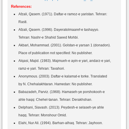
References:
Afzali, Qasem. (1971). Daftar-e ramoz-e yaristan. Tehran:
Rasti.
Afzali, Qasem. (1996). Dayeratolmaaref-e tashayyo.
Tehran: Nashr-e Shahid Saeed Mohbi.
Akbari, Mohammad. (2001). Golstan-e yarsan 1 (donadon).
Place of publication not specified: No publisher.
Alqasi, Majid. (1983). Majmueh-e ayin-e yari, andarz-e yari,
ramz-e yari. Tehran: Tavahori.
Anonymous. (2003). Daftar-e kalamat-e torke. Translated
by N. Chehalakhtaran. Hamedan: No publisher.
Babazadeh, Parviz. (1968). Hamaseh-ye porshokooh-e
ahle haqq: Chehel-tanan. Tehran: Derakhshan.
Delphani, Siavash. (2013). Peydesh-e selaseh-ye ahle
haqq. Tehran: Monshour Omid.
Elahi, Nur Ali. (1994). Barhan-alhaq. Tehran: Jayhoon.