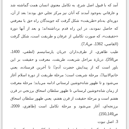
آمد که با قبول اصل شرع، به تکامل معنوي انسان همت گماشته شد
و عارفاني به‌وجود آمدند که آنان نيز مرکز تجلي حق بودند؛ بعد از آن،
دوره‌اي به‌نام «طريقت» شکل گرفت که جويندگان راه حق با معرفتي
که حاصل نمودند، در اين راه قدم برداشته‌اند؛ و بعد از آنها دورة
«حقيقت»، که صورت تکاملي از عرفان و طريقت است، شکل گرفت
(القاصي، 1362، ص4ـ7).
طيب طاهري، از طرف‌داران جريان يارسانيسم (لطفي، 1400،
ص258)، دربارة مراحل شريعت، طريقت، معرفت و حقيقت بر اين
باور است که از پيدايش حضرت آدم تا آخرين فرستاده، يعني
خاتم‌الانبيا، مرحلة شريعت است؛ مرحلة طريقت از دورة اسلام آغاز
مي‌شود و تا ظهور شاه‌خوشين لرستاني ادامه مي‌يابد؛ مرحلة معرفت
از زمان شاه‌خوشين لرستاني تا ظهور سلطان اسحاق برزنجي در قرن
هفتم است و مرحلة حقيقت از قرن هفتم، يعني ظهور سلطان اسحاق
برزنجه‌اي، آغاز مي‌شود و مرحلة تکامل است (طاهري، 2009،
ص149ـ150).
3. اصل نبوت