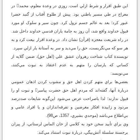
اين طبق اقرار و شرط ازلي است. روزي در وعدة معلوم، محمد در
معراج در طي مسير باطني بود. پيش از طلوع آفتاب از گنبد خضرا
عبور کرد؛ بعد به عالم جسم نزول کرد. چون سير و سلوک او مورد
قبول خداوند واقع شد، آن روز به جامة ياران قدسي خداوند داخل شد.
در راه شريعت معجزه (قرآن) نشان داد. در وعدة اقرار بيعت کرد و به
هر سو که مي‌نگريست، حق را مي‌ديد و سر به آستانة يار ازلي سپرد.
نويسندة کتاب شناخت رهروان عشق علي (اهل‌ حق)، ضمن گلايه از
کساني که يارسان را متهم به عدم اعتقاد به نبوت مي‌کنند،
مي‌نويسد:
بعضي‌ها براي متهم کردن اهل‌ حق و مشوب کردن اذهان عمومي
دربارة آنها، گفته‌اند که مردمِ اهل‌ حق حضرت پيامبر و نبوت او را
قبول ندارند؛ لذا باصراحت عرض مي‌شود اين‌گونه شايعات صددرصد
مردود و زاييدة افکار مغرضين و تفرقه‌اندازان و يا افراد عامي و
بي‌اطلاع مي‌باشد (موحدي بشيري، 1357، ص98).
وي براي تأييد سخن خود به کلامي از خان الماس لرستاني، از پيران
برجستة سلسلة آتش‌بيگي، دربارة نبوت استناد مي‌کند: