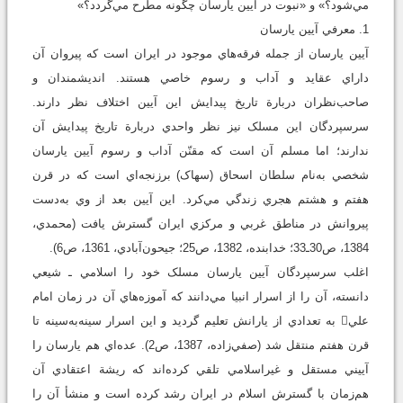
مي‌شود؟» و «نبوت در آيين يارسان چگونه مطرح مي‌گردد؟»
1. معرفي آيين يارسان
آيين يارسان از جمله‌ فرقه‌هاي موجود در ايران است که پيروان آن
داراي عقايد و آداب و رسوم خاصي هستند. انديشمندان و
صاحب‌نظران دربارة تاريخ پيدايش اين آيين اختلاف نظر دارند.
سرسپردگان اين مسلک نيز نظر واحدي دربارة تاريخ پيدايش آن
ندارند؛ اما مسلم آن است که مقنّن آداب و رسوم آيين يارسان
شخصي به‌نام سلطان اسحاق (سهاک) برزنجه‌اي است که در قرن
هفتم و هشتم هجري زندگي مي‌کرد. اين آيين بعد از وي به‌دست
پيروانش در مناطق غربي و مرکزي ايران گسترش يافت (محمدي،
1384، ص30ـ33؛ خدابنده، 1382، ص25؛ جيحون‌آبادي، 1361، ص6).
اغلب سرسپردگان آيين يارسان مسلک خود را اسلامي ـ شيعي
دانسته، آن را از اسرار انبيا مي‌دانند که آموزه‌هاي آن در زمان امام
علي به تعدادي از يارانش تعليم گرديد و اين اسرار سينه‌به‌سينه تا
قرن هفتم منتقل شد (صفي‌زاده، 1387، ص2). عده‌اي هم يارسان را
آييني مستقل و غيراسلامي تلقي کرده‌اند که ريشة اعتقادي آن
هم‌زمان با گسترش اسلام در ايران رشد کرده است و منشأ آن را