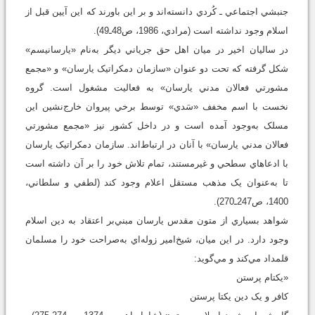
جنبشي اجتماعي ـ کُردي دانسته‌اند و بر اين باورند که اين آيين قبل از
اسلام وجود نداشته است (مرادي، 1986، ص48ـ49).
در ساليان اخير در ميان اهل‌ حق جرياني ديگر به‌نام «يارسانيسم»
شکل گرفته که تحت دو عنوان «سازمان دمکراتيک يارسان» و «مجمع
مشورتي فعالان مدني يارسان» به فعاليت مشغول است. گروه
نخست با اسم مخفف «سَدي» توسط برخي پيروان خارج‌نشين اين
مسلک به‌وجود آمده است و در داخل کشور نيز «مجمع مشورتي
فعالان مدني يارسان» با آنان در ارتباط‌اند. سازمان دمکراتيک يارسان
با ادعاهاي سطحي و غيرمستند، تمام تلاش خود را بر آن داشته است
تا به‌عنوان يک مذهب مستقل اعلام وجود کند (لطفي و سلطاني،
1400، ص247ـ270).
شواهد بسياري از متون مقدس يارسان مبني‌بر اعتقاد به دين اسلام
وجود دارد. در اين ميان، شيخ‌امير زوله‌اي به‌صراحت خود را مسلمان
قلمداد مي‌کند و مي‌گويد:
«يکتام پرستن
کافر و يک دين يکتا پرستن