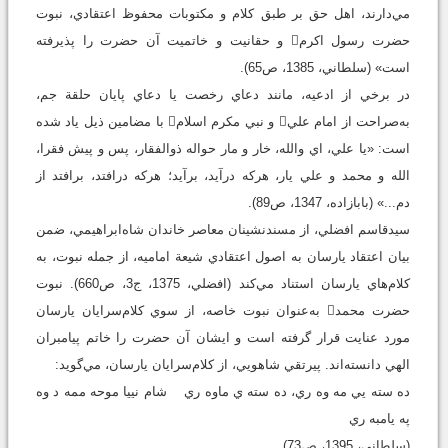
مي‌دارند، اهل‌ حق بر طبق کلام و مکتوبات محفوظ اعتقادي، نبوت
حضرت رسول اکرم و حقانيت و خاتميت آن حضرت را پذيرفته
است» (سلطاني، 1385، ص65).
در برخي از ادعيه، مانند دعاي رخصت يا دعاي پايان حلقة جم،
به‌صراحت از امام علي و نبي مکرم اسلام با مضامين ذيل ياد شده
است: «يا علي، اي والله، خار و مار حواله ذوالفقار، پس و پيش فقرا،
الله و محمد و علي يار، هرکه درآيد، برآيد؛ هرکه درافتد، برافتد از
دم...» (بابازاده، 1347، ص89).
سيدقاسم افضلي، از مسندنشينان معاصر خاندان شاه‌ابراهيمي، ضمن
بيان اعتقاد يارسان به اصول اعتقادي شيعة اماميه، از جمله نبوت، به
کلام‌هاي يارسان استناد مي‌کند (افضلي، 1375، ج3، ص660). نبوت
حضرت محمد به‌عنوان نبوت خاصه، از سوي کلام‌سرايان يارسان
مورد عنايت قرار گرفته است و ايشان آن حضرت را خاتم پيامبران
الهي دانسته‌اند. پيرتقي شاهويي، از کلام‌سرايان يارسان، مي‌گويد:
ده سته يي مه وه ري، ده سته ي ماوه ري شام نييا موحه ممه د وه
په يامبه ري
(سلطاني، 1395، ص73)