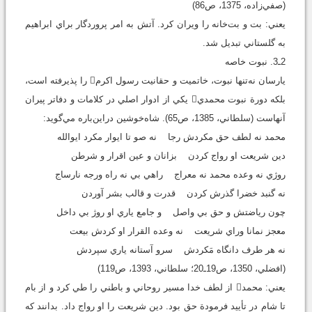
(صفي‌زاده، 1375، ص86)
يعني: بت و بت‌خانه را ويران کرد. آتش به امر پروردگار براي ابراهيم
به گلستاني تبديل شد.
2ـ3. نبوت خاصه
يارسان نه‌تنها نبوت، خاتميت و حقانيت رسول اکرم را پذيرفته است،
بلکه دورة نبوت محمدي يکي از ادوار اصلي در کلامات و دفاتر پيران
آنهاست (سلطاني، 1385، ص65). شاه‌خوشين دراين‌باره مي‌گويد:
محمد نه لطف حق مکردش رجا نه صو تا ايوار مکرد ايوالله
دين شريعت او رواج کردن بزانان و عين اقرار و شرطن
روژي نه وعده محمد نه معراج راهي بي نه راه ورجه نارساج
نه گنبد خضرا گذرش کردن قدرت و قالب بشر آوردن
چون رياضتش و حق بي واصل و جامع ياري او روژ بي داخل
معجز نمانا وراي شريعت نه وعده القرار او کردش بيعت
نه هر طرف دانگاه مَکردش سرو آستانه ياري سپردش
(افضلي، 1350، ص19ـ20؛ سلطاني، 1393، ص119)
يعني: محمد از لطف خدا مسير روحاني و باطني را طي کرد و از بام
تا شام در تأييد فرمودة حق بود. دين شريعت را او رواج داد. بدانند که