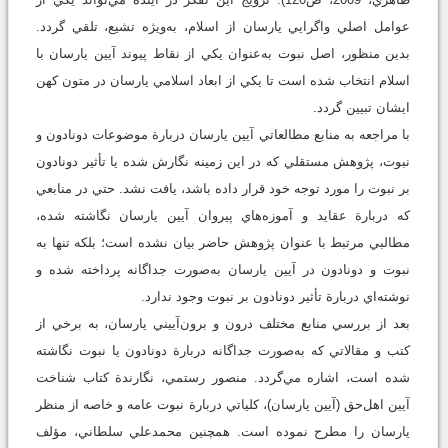
عوامل اصلي واگرايي يارسان از اسلام، به‌ويژه تشيع، تلقي گردد.
بدين منظور، اصل نبوت به‌عنوان يکي از نقاط پيوند آيين يارسان با
اسلام انتخاب شده است تا يکي از ابعاد اسلامي يارسان در متون کهن
ايشان تبيين گردد.
با مراجعه به منابع مطالعاتي آيين يارسان دربارة موضوعات دونادون و
نبوت، پژوهش مستقلي که در اين زمينه نگارش شده يا تأثير دونادون
بر نبوت را مورد توجه خود قرار داده باشد، يافت نشد. حتي در منابعي
که دربارة عقايد و آموزه‌هاي پيروان آيين يارسان نگاشته شده،
مطالبي مرتبط با عنوان پژوهش حاضر بيان نشده است؛ بلکه تنها به
نبوت و دونادون در آيين يارسان به‌صورت جداگانه پرداخته شده و
نوشته‌اي دربارة تأثير دونادون بر نبوت وجود ندارد.
بعد از بررسي منابع مختلف درون و برون‌آييني يارسان، به برخي از
کتب و مقالاتي که به‌صورت جداگانه دربارة دونادون يا نبوت نگاشته
شده است، اشاره مي‌گردد. منصور رستمي، نگارندة کتاب شناخت
آيين اهل‌حق (آيين يارسان)، کلياتي دربارة نبوت عامه و خاصه از منظر
يارسان را مطرح نموده است. همچنين محمدعلي سلطاني، مؤلف