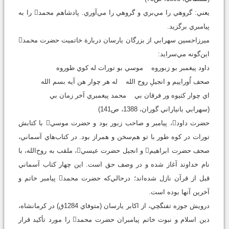
يعني: گروهي را مي‌بري و گروهي را مي‌آوري. پادشاهم محمد را به
پيامبري برگزيد.
ميرزاحسين سهرابي از بزرگان يارسان دربارة خاتميت حضرت محمد
اين‌گونه مي‌سرايد:
داود پيغمبر بو زبوروه موسي بو تورات له کوي طوروه
صحف اُوراييم و انجيلِ روح الله له هر چوار هن آيه بسم الله
اي چوار کتيوه ور فرقان بي محمد پيغمبري آخر زمان بي
(سهرابي بانياراني گوران، 1388، ص141)
حضرت داود، پيامبر و صاحب زبور بود و حضرت موسي با کتابش
تورات در کوه طور با تو هم‌سخن و همراز بود. در کتاب‌هاي آسماني،
صحف حضرت ابراهيم و انجيل حضرت عيسي، ملقب به روح‌الله، با
نام خداوند آغاز شده و در وصف حق است. اين چهار کتاب آسماني
قبل از قرآن نازل شده‌اند؛ درحالي‌که حضرت محمد پيامبر خاتم و
آخرين آنها بوده است.
درويش جوزه تفنگچي، از اکابر يارسان (متوفاي 1284ق) در کرمانشاه،
دين اسلام و نبوت خاتم پيامبران حضرت محمد را مورد تأکيد قرار