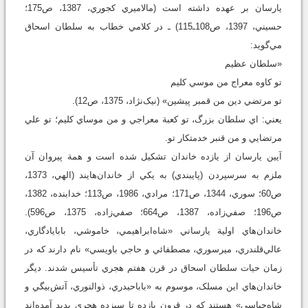
يارسان بر عهده داشته است (مالاميري کجوري، 1387، ص175؛
حسيني، 1397، ص108ـ115) ـ در کلامي خطاب به سلطان اسحاق
مي‌گويد:
«سلطان عظيم
تو کاوه معراج من موسي کليم
تو مرتضي دين من قمبر پيشين» (نيک‌نژاد، 1375، ص12).
يعني: اي سلطان بزرگ، تو کعبة معراجي و من موساي کليم؛ تو علي
مرتضايي و من قنبر خدمتکار تو.
آيين يارسان از يازده خاندان تشکيل شده است و همة پيروان آن
ملزم به سرسپردن (پايبندي) به يکي از خاندان‌هايند (الهي، 1373،
ص60؛ سوري، 1344، ص171؛ مرادي، 1986، ص113؛ خدابنده، 1382،
ص196؛ صفي‌زاده، 1387، ص664؛ صفي‌زاده، 1375، ص596).
خاندان‌هاي اولية يارساني «شاه‌ابراهيمي، خاموشي، بابايادگاري،
عالي‌قلندري، ميرسوري، مصطفائي و حاجي باويسي» نام دارند که در
زمان حيات سلطان اسحاق در قرن هفتم هجري تأسيس شدند. ديگر
خاندان‌هاي اين مسلک، موسوم به «باباحيدري، ذوالنوري، آتش‌بيگي و
شاه‌حياسي» هستند که در قرون يازده تا سيزده هجري پديد آمده‌اند