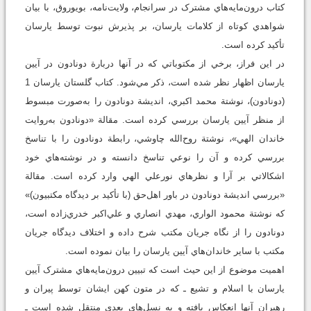
کتاب درون‌مايه‌هاي مشترک در سرانجام، ولايت‌نامه، بويوروق، با بيان
شواهدي کوتاه از کلامات يارسان، بر پذيرش نبوت توسط يارسان
تأکيد کرده است.
در اين فراز، برخي از مکتوباتي که در آنها دربارة دونادون در آيين
يارسان اظهار نظر شده است، ذکر مي‌شود. کتاب گلستان يارسان 1
(دونادون)، نوشتة محمد اکبري، انديشة دونادون را به‌صورت مبسوط
از منظر آيين يارسان بررسي کرده است. مقالة «دونادون به‌روايت
خاندان الهي»، نوشتة روح‌الله چاوشي، رابطة دونادون را با تناسخ
بررسي کرده و آن را نوعي تناسخ دانسته و در نوشته‌هاي خود
اشکالاتي بر آرا و نظرهاي نورعلي الهي وارد کرده است. مقالة
«بررسي انديشة دونادون در باور اهل‌حق (با تأکيد بر ديدگاه مکتبيون)»
که نوشتة محمود الواري، مهدي انصاري و علي‌اکبر خدري‌زاده است،
دونادون را از نگاه جريان مکتب شرح داده و اختلاف ديدگاه جريان
مکتب با ساير خاندان‌هاي آيين يارسان را بيان نموده است.
اهميت موضوع از اين حيث است که تبيين درون‌مايه‌هاي مشترک آيين
يارسان با اسلام و تشيع ـ که در متون کهن ايشان توسط پيران و
رهبران آنها انعکاس يافته و به نسل‌هاي بعدي منتقل شده است ـ