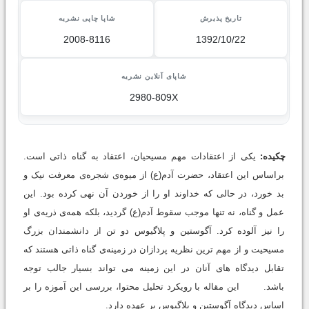
تاریخ پذیرش
شاپا چاپی نشریه
2008-8116
1392/10/22
شاپای آنلاین نشریه
2980-809X
چکیده:
یکی از اعتقادات مهم مسیحیان، اعتقاد به گناه ذاتی است.
براساس این اعتقاد، حضرت آدم(ع) از میوه‌ی شجره‌ی معرفت نیک و
بد خورد، در حالی که خداوند او را از خوردن آن نهی کرده بود. این
عمل و گناه، نه تنها موجب سقوط آدم(ع) گردید، بلکه همه‌ی ذریه‌ی او
را نیز آلوده کرد. آگوستین و پلاگیوس دو تن از دانشمندان بزرگ
مسیحیت و از مهم ترین نظریه پردازان در زمینه‌ی گناه ذاتی هستند که
تقابل دیدگاه های آنان در این زمینه می تواند بسیار جالب توجه
باشد. این مقاله با رویکرد تحلیل محتوا، بررسی این آموزه را بر
اساس دیدگاه آگوستین و پلاگیوس بر عهده دارد.