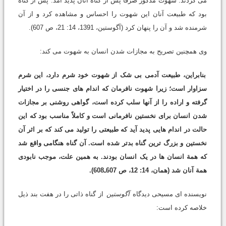
می کردند. شهوت مذکور صرفاً پس از گناه آنان پدید آمد. پس از گناه
بود که طبیعت آنان این شهوت را احساس و مشاهده کرد و از آن
شرمنده شد و آن را پنهان کرد (آگوستین، 1391، 14: 21، ص 607).
وی همچنین تصریح به مجازات شدن انسان به شهوت می کند:
بنابراین، طبیعت آدمی بی شک از شهوت خود شرم دارد، این شرم
سزاوار است؛ زیرا شهوت نافرمان که اندام های جنسی را در اختیار
گرفته و اراده را از آنها سلب کرده است، گواهی روشنی بر مجازات
شدن انسان برای نخستین نافرمانی است و کاملاً مناسب بود که این
حالت در اندام هایی پدید آید که طبیعتی را تولید می کند که بر اثر آن
نخستین و بزرگ ترین گناه بدتر شده است. آن گناه هنگامی واقع شد
که همة انسان ها در یک انسان بودند. به همین علت، موجب نابودی
همة آنان شد (همان، 14: 12، ص 607ـ608).
نویسنده ای مسیحی دیدگاه
آگوستین
از گناه ذاتی را در هفت بند ذیل
خلاصه کرده است: