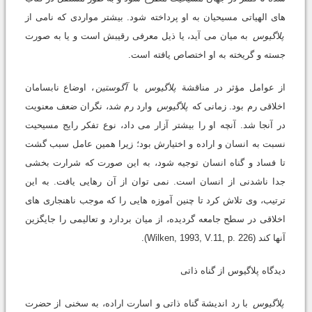
های الهیاتی مسیحیان به او پرداخته شود. بیشتر مواردی که نامی از
پلاگیوس
به میان می آید، یا ذیل معرفی رقیبش است و یا به صورت
جسته و گریخته به او اختصاص یافته است.
از عوامل مؤثر در مناقشة
پلاگیوس
با
آگوستین
، اوضاع نابسامان
اخلاقی رم بود. زمانی که
پلاگیوس
وارد رم شد، نگران ضعف معنویت
در آنجا شد. آنچه او را بیشتر آزار می داد، نوع تفکر رایج مسیحیت
نسبت به انسان و اراده و اختیارش بود؛ زیرا همین عامل سبب گشت
تا فساد و گناه انسان توجیه شود، به این صورت که شرارت بخشی
جدا ناشدنی از انسان است. نمی توان از آن رهایی یافت. به این
ترتیب، وی تلاش کرد تا چنین آموزه هایی را که موجب ناهنجاری های
اخلاقی در سطح جامعه گردیده، از میان بردارد و تعالیمی را جایگزین
آنها کند (Wilken, 1993, V.11, p. 226).
دیدگاه پلاگیوس از گناه ذاتی
پلاگیوس
با رد اندیشة گناه ذاتی و اسارت اراده، به سخنی از حضرت