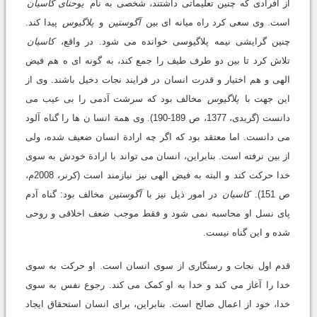
از افرادی که چنین تعلیماتی داشتند، شخصی به نام
یوحنای کاسیان
است. وی سعی کرد راه میانه ای بین
آگوستین
و
پلاگیوس
پیدا کند.
چنین گرایشی نیمه پلاگیوسی خوانده می شود. در واقع،
کاسیان
تلاش کرد تا بین دو طرف طیف را جمع کند، به گونه ای ه هم فیض
الهی و هم اختیار و قدرت انسان در فرایند نجات دخیل باشند. وی از
این جهت با
پلاگیوس
مخالف بود که سرشت آدمی را بی عیب می
دانست (گریدی، 1377، ص 189-190). وی همة انسا ن ها را گناه آلود
می دانست. اما معتقد بود که اگر چه ارادة انسان ضعیف شده، ولی
از بین نرفته است. بنابراین، انسان می تواند با ارادة خودش به سوی
خدا حرکت کند و البته به فیض الهی نیز نیازمند است (کرنر، 2008م،
ص 151).
کاسیان
در امور ذیل نیز با
آگوستین
مخالف بود: گناه آدم
پای نسل او محاسبه نمی شود و فقط موجب ضعف اخلاقی و روحی
شده و این گناه نیست.
قدم اول نجات و رستگاری از سوی انسان است. او حرکت به سوی
خدا را آغاز می کند و خدا به او کمک می کند. رجوع نفس به سوی
خدا، خود از اعمال صالح است. بنابراین، برای انسان استحقاق ایجاد