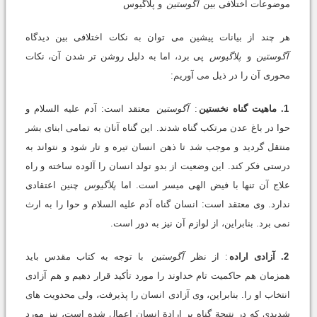
موضوعات اختلافی بین
آگوستین
و پلاگیوس
هر چند از بیانات پیشین می توان به نکات اختلافی بین دیدگاه
آگوستین
و
پلاگیوس
پی برد، اما به دلیل روشن تر شدن آن، نکات
محوری آن را در ذیل می آوریم:
1. ماهیت گناه نخستین
:
آگوستین
معتقد است: آدم علیه السلام و
حوا در باغ عدن مرتکب گناه شدند. این گناه آنان به تمامی ابنای بشر
منتقل گردید و موجب شد تا ذهن انسان تیره و تار شود و نتواند به
درستی فکر کند. این وضعیت از بدو تولد انسان را آلوده ساخته و راه
علاج آن تنها با فیض الهی میسر است. اما
پلاگیوس
چنین اعتقادی
ندارد. وی معتقد است: انسان گناه آدم علیه السلام و حوا را به ارث
نمی برد. بنابراین، از لوازم آن نیز به دور است.
2. آزادی اراده
: از نظر
آگوستین
با توجه به کتاب مقدس باید
همزمان هم حاکمیت تام خداوند را مورد تأکید قرار دهیم و هم آزادی
انتخاب او را. بنابراین، وی آزادی انسان را پذیرفت، ولی محدویت های
شدیدی که در نتیجة گناه بر ارادة انسان اعمال شده است، نیز مورد