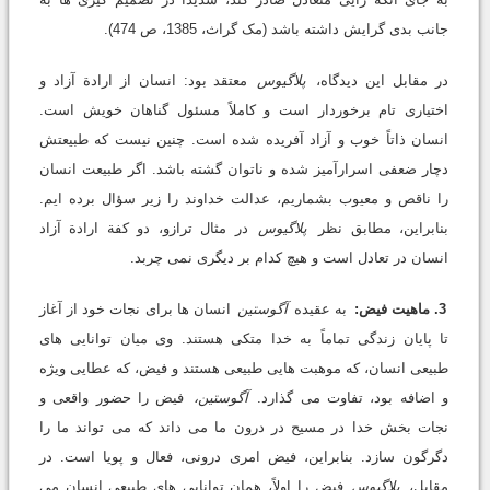
جانب بدی گرایش داشته باشد (مک گراث، 1385، ص 474).
در مقابل این دیدگاه،
پلاگیوس
معتقد بود: انسان از ارادة آزاد و
اختیاری تام برخوردار است و کاملاً مسئول گناهان خویش است.
انسان ذاتاً خوب و آزاد آفریده شده است. چنین نیست که طبیعتش
دچار ضعفی اسرارآمیز شده و ناتوان گشته باشد. اگر طبیعت انسان
را ناقص و معیوب بشماریم، عدالت خداوند را زیر سؤال برده ایم.
بنابراین، مطابق نظر
پلاگیوس
در مثال ترازو، دو کفة ارادة آزاد
انسان در تعادل است و هیچ کدام بر دیگری نمی چربد.
3. ماهیت فیض:
به عقیده
آگوستین
انسان ها برای نجات خود از آغاز
تا پایان زندگی تماماً به خدا متکی هستند. وی میان توانایی های
طبیعی انسان، که موهبت هایی طبیعی هستند و فیض، که عطایی ویژه
و اضافه بود، تفاوت می گذارد.
آگوستین،
فیض را حضور واقعی و
نجات بخش خدا در مسیح در درون ما می داند که می تواند ما را
دگرگون سازد. بنابراین، فیض امری درونی، فعال و پویا است. در
مقابل،
پلاگیوس
فیض را اولاً، همان توانایی های طبیعی انسان می