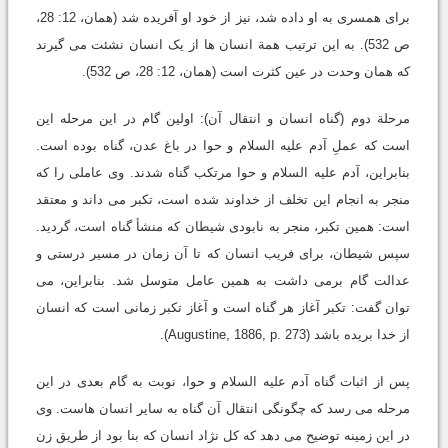
برای همسری به او داده شد، نیز از خود او آفریده شد (همان، 12: 28،
ص 532). به این ترتیب همة انسان ها از یک انسان نشئت می گیرند
که همان وحدت در عین کثرت است (همان، 12: 28، ص 532).
مرحلة دوم (گناه انسان و انتقال آن): اولین گام در این مرحله این
است که عملِ آدم علیه السلام و حوا در باغ عدن، گناه بوده است.
بنابراین، آدم علیه السلام و حوا مرتکب گناه شدند. وی عاملی را که
منجر به انجام این تخلف از خداوند شده است، تکبر می داند و معتقد
است: همین تکبر، منجر به نابودی شیطان که منشأ گناه است، گردید.
سپس شیطان، برای فریب انسان که تا آن زمان در مسیر درستی و
عدالت گام برمی داشت به همین عامل متوسل شد. بنابراین، می
توان گفت: تکبر آغاز هر گناه است و آغاز تکبر زمانی است که انسان
از خدا بریده باشد (Augustine, 1886, p. 273).
پس از اثبات گناه آدم علیه السلام و حوا، نوبت به گام بعدی در این
مرحله می رسد که چگونگی انتقال آن گناه به سایر انسان هاست. وی
در این زمینه توضیح می دهد که کل نژاد انسان که بنا بود از طریق زن