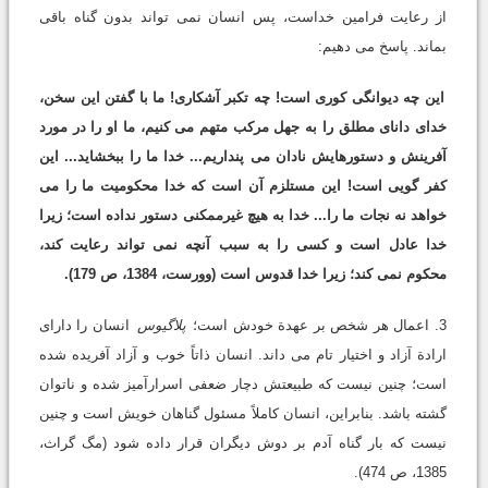
از رعایت فرامین خداست، پس انسان نمی تواند بدون گناه باقی
بماند. پاسخ می دهیم:
این چه دیوانگی کوری است! چه تکبر آشکاری! ما با گفتن این سخن،
خدای دانای مطلق را به جهل مرکب متهم می کنیم، ما او را در مورد
آفرینش و دستورهایش نادان می پنداریم... خدا ما را ببخشاید... این
کفر گویی است! این مستلزم آن است که خدا محکومیت ما را می
خواهد نه نجات ما را... خدا به هیچ غیرممکنی دستور نداده است؛ زیرا
خدا عادل است و کسی را به سبب آنچه نمی تواند رعایت کند،
محکوم نمی کند؛ زیرا خدا قدوس است (وورست، 1384، ص 179).
3. اعمال هر شخص بر عهدة خودش است؛
پلاگیوس
انسان را دارای
ارادة آزاد و اختیار تام می داند. انسان ذاتاً خوب و آزاد آفریده شده
است؛ چنین نیست که طبیعتش دچار ضعفی اسرارآمیز شده و ناتوان
گشته باشد. بنابراین، انسان کاملاً مسئول گناهان خویش است و چنین
نیست که بار گناه آدم بر دوش دیگران قرار داده شود (مگ گراث،
1385، ص 474).