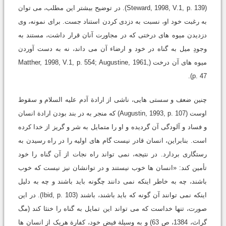
(Steward, 1998, V.1, p. 139). در توضیح بیشتر این مطلب، می توان
به رغبت خود او، نسبت به دزدی کردن استناد جست. برای نمونه، وی
دزدیدن میوه های درختی که در مجاورت آنان قرار داشت، مستند به
وجودِ میل به گناه در خود و ارضاء آن می داند، نه به دست آوردن
میوه های آن درخت (Matther, 1998, V.1, p. 554; Augustine, 1961,
p. 47).
چنین ضعف و سستی هایی، ناشی از ارادة آدم علیه السلام و سقوط
اوست (Augustin, 1993, p. 107) که منجر به در بند بودن ارادة انسان
و فساد و آلودگی آن گردیده و او را متمایل به شر و گریز از خدا کرده
است. بنابراین، انسان قادر نیست گام های اولیه را در راه رسیدن به
رستگاری بردارد. در نتیجه، نمی تواند راه نجات از آن گناه را خود
تأمین کند: «انسان ها خوب نیستند و در توانشان نیز نیست که خوب
باشند، چه به خاطر اینکه نمی دانند چگونه باید باشند و چه به دلیل
اینکه نمی توانند آن گونه که باید باشند، باشند (Ibid, p. 103). در این
صورت، تنها خداست که می تواند این تمایل به گناه را خنثا کند (مگ
گراث، 1384، ص 63) و به وسیلة فیض خود، کفارة هریک از انسان ها