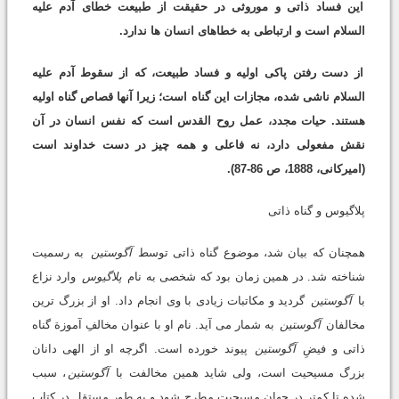
این فساد ذاتی و موروثی در حقیقت از طبیعت خطای آدم علیه
السلام است و ارتباطی به خطاهای انسان ها ندارد.
از دست رفتن پاکی اولیه و فساد طبیعت، که از سقوط آدم علیه
السلام ناشی شده، مجازات این گناه است؛ زیرا آنها قصاص گناه اولیه
هستند. حیات مجدد، عمل روح القدس است که نفس انسان در آن
نقش مفعولی دارد، نه فاعلی و همه چیز در دست خداوند است
(امیرکانی، 1888، ص 86-87).
پلاگیوس و گناه ذاتی
همچنان که بیان شد، موضوع گناه ذاتی توسط
آگوستین
به رسمیت
شناخته شد. در همین زمان بود که شخصی به نام
پلاگیوس
وارد نزاع
با
آگوستین
گردید و مکاتبات زیادی با وی انجام داد. او از بزرگ ترین
مخالفان
آگوستین
به شمار می آید. نام او با عنوان مخالفِ آموزة گناه
ذاتی و فیضِ
آگوستین
پیوند خورده است. اگرچه او از الهی دانان
بزرگ مسیحیت است، ولی شاید همین مخالفت با
آگوستین
، سبب
شده تا کمتر در جهان مسیحیت مطرح شود و به طور مستقل در کتاب