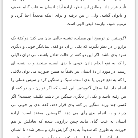
تأیید قرار داد. مطابق این نظر، ارادة آزاد انسان به علت گناه ضعیف
و ناتوان گشته، ولی از بین نرفته و برای اینکه مجدداً احیا گردد و
ترمیم شود، نیازمند فیض الهی است.
آگوستین
در توضیح این مطلب، تشبیه جالبی بیان می کند: دو کفة یک
ترازو را در نظر بگیرید که یکی از آن دو کفه، نمایانگر خوبی و دیگری
نمود بدی باشد. اگر این دو کفه در حالت تعادل باشند، می توان دلایلی
را که به نفع انجام دادن خوبی یا بدی است، سنجید و به نتیجه ای
رسید. در مورد ارادة انسان نیز دقیقاً به همین صورت می توان دلایلی
را که به نفع خوبی یا بدی است، سبک و سنگین کرد و سپس عملی را
انجام داد. اما سؤال
آگوستین
این است که اگر توازن بین دو کفه از
بین رفته باشد و یکی از دیگری سنگین تر باشد، تکلیف چیست؟ اگر
کسی چند وزنة سنگین بر کفة بدی قرار دهد، کفة بدی بر خوبی می
چربد و به انجام بدی رأی می دهد.
آگوستین
معتقد است: ارادة
انسان به علت گناه، مانند چنین ترازویی شده که تعادلش بر هم
خورده، به طوری که شدیداً به بدی گرایش دارد و منجر شده تا انسان
به جای آنکه رأیی متعادل صادر کند، شدیداً در تصمیم گیری ها به