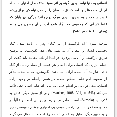
انسانی به دنیا نیامد. بدین گونه بر اثر سوء استفاده از اختیار، سلسله
ای از نکبت ها پدید آمد که نژاد انسان را از اصل تباه کرد و از ریشه
فاسد ساخت و به سوی نابودی مرگ دوم راند؛ مرگی بی پایان که
فقط کسانی که به فیض خدا آزاد شده اند، از آن مصون می مانند
(همان، 13: 14، ص 547).
مرحلة سوم (راه بازگشت از این گناه): پس از ثابت شدن گناه
نخستین انسان و انتقال آن به نسل های بعد،
آگوستین
به توضیح
طریق بازگشت از آن می پردازد. در ابتدا از باب مقدمه باید گفت: از
جمله ابزاری که انسان برای انجام هر عملی از جمله رهایی از گناه
ذاتی، نیازمند آن است، اراده می باشد.
آگوستین،
که به شدت متأثر
از سقوط آدم علیه السلام است، در همین رابطه بر وجود ارادة
انسان، یعنی توانایی بر انجامِ فعلی که می داند نباید انجام دهد، تأکید
می کند (Matther, 1998, V.1, p. 543). ولی از سوی دیگر، قائل به
آکراسیا
(Akrasia) است. «آکراسیا واژه ای یونانی است و غالباً در
معنای ضعف و سستی اراده یا نوعی بی اختیاری و عدم خویشتن داری
و به تعبیر دیگر، تمایل به عملی که ممنوع است، استعمال می گردد