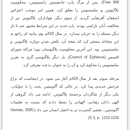
Free Will). پس از مرگ پاپ، جانشینش
زاسیموس
، محکومیتِ
پلاگیوس
و
سلستیوس
را معلق کرد. همین امر موجب اعتراض
اسقفان آفریقایی گردید. از سوی دیگر، هواداران
پلاگیوس
نیز از
مخالفت آنان ناراضی بودند. پاپ جدید در این شرایط مجبور شد تا بار
دیگر مسئله را به جریان بیندازد. در سال 418م، وی بیانیه ای راجع به
این مجادله منتشر کرد که نتیجة آن، تکفیر شدنِ دوباره
پلاگیوس
و
سلستیوس
بود. این آخرین محکومیت پلاگیوسان نبود؛ چراکه شورای
افسس (Council of Ephesus)، بار دیگر پلاگیوسی گری به تقریر
سلستیوس را محکوم کرد و آن را به عنوان بدعت معرفی کرد.
مرحلة سوم، بعد از سال 418م آغاز می شود. در اینجاست که نزاع
چرخش جدیدی پیدا کرد. در حالی که
آگوستین
بحث را با
جولیان
،
یکی دیگر از شاگردان برجستة
پلاگیوس
، ادامه می داد، گروهی از
الهی دانان رهبانی، الهیاتی را بسط دادند که نسبت به تعلیمات
آگوستین
، نقشی گسترده تر به اختیار انسان می داد (Vannier, 2005,
V.3, p. 1215-1216).