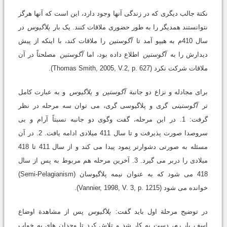
نکتة جالب دیگری که در زندگی آنها وجود دارد، این است که آنها هرگز
نتوانستند همدیگر را به طور حضوری ملاقات کنند. یک بار
پلاگیوس
در
سال 410م به هیپو آمد تا
آگوستین
را ملاقات کند، با اینکه از پیش
دیدارش را به
آگوستین
اطلاع داده بود، اما
آگوستین
مصلحتاً در آن
ملاقات شرکت نکرد (Thomas Smith, 2005, V.2, p. 627).
برای مجادله و نزاع دو جانبة
آگوستین
و
پلاگیوس
و به عبارت کامل
تر
آگوستینی
گری و پلاگیوسی گری، می توان سه مرحله در نظر
گرفت: 1. در این مرحله، گفت وگوی دو جانبه نسبتاً آرام و بی
سروصدا صورت پذیرفت و تا سال 411 میلادی ادامه یافت. 2. در آن
مسئله به صورتی دشوارتر نِمود پیدا می کند و از سال 411 تا 418
میلادی را دربر می گیرد. 3. آخرین مرحله هم مربوط به پس از سال
418 می شود که به عنوان نیمه پلاگیوسان (Semi-Pelagianism)
خوانده می شود (Vannier, 1998, V. 3, p. 1215).
در توضیح مرحلة اول باید گفت:
پلاگیوس
پس از مشاهدة اوضاع
اسف بار رم، دست به کار شد و تلاش کرد تا وجدان های به خواب