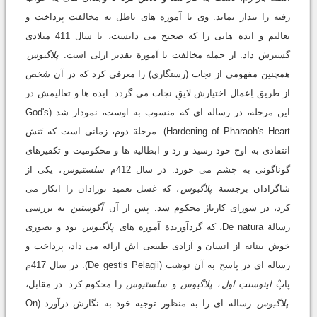
رفته را بیدار نماید. وی با آموزه های باطل به مخالفت پرداخت و
تعالیم و ایده هایی را که صحیح می دانست، تا سال 411 میلادی
گسترش داد. از جمله مخالفت با آموزة تقدیر ازلی است.
پلاگیوس
همچنین مفهومی از نجات (رستگاری) را معرفی کرد که در آن شخص
از طریق اِعمال اختیارش لایقِ نجات می گردد. ایده ها و تعالیمش در
این مرحله، در رساله ای که منسوب به اوست، نمودار شد (God's
Hardening of Pharaoh's Heart). مرحلة دوم، زمانی است که تَنش
انتقادی به اوج خود رسید و رد و ابطالیه ها و محکومیت و تکفیرهای
گوناگونی به چشم می خورد. در سال 412م
سلستیوس
، یکی از
شاگرادان برجستة
پلاگیوس
، که غسل تعمید نوزادان را انکار می
کرد، در شورای کارتاژ محکوم شد. پس از آن
آگوستین
به بررسی
رسالة De natura، که گردآورندة آموزه های
پلاگیوس
بود و تصوری
خوش بینانه از انسان و آزادی طبیعی اش ارائه می داد، پرداخت و
رساله ای در پاسخ به آن نوشت (De gestis Pelagii). در سال 417م
پاپْ
اینوسنتِ اول
،
پلاگیوس
و
سلستیوس
را محکوم کرد. در مقابل،
پلاگیوس
رساله ای را به منظور توجیه خود به نگارش درآورد (On