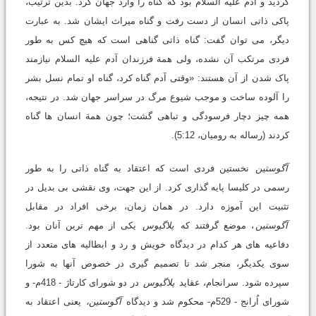
گردید و آدم علیه السلام بود که گناه را وارد جهان کرد. بدین ترتیب،
پاکی ذاتی انسان از دست رفت و گناه میراث ایشان شد. به عبارت
دیگر، می توان گفت: گناه ذاتی گناهی است که هیچ کس به طور
فردی مرتکب آن نشده، ولی همة فرزندان آدم علیه السلام نیازمند
پاک شدن از آن هستند: «وقتی آدم گناه کرد، گناه او تمام نسل بشر
را آلوده ساخت و موجب شیوع مرگ در سراسر جهان شد. در نتیجه،
همه چیز دچار فرسودگی و تباهی گشت؛ چون همة انسان ها گناه
کردند (رساله به رومیان، 5:12).
آگوستین
نخستین فردی است که اعتقاد به گناه ذاتی را به طور
رسمی در کلیسا پایه گذاری کرد. از این جهت، وی نقشی بی بدیل در
تثبیت این آموزه دارد. در همان زمان، برخی افراد در مقابل
آگوستین
، موضع گرفتند که
پلاگیوس
یکی از مهم ترین آنان بود.
دفاعیه های هر کدام در دیدگاه خویش و رد و ابطالیه های متعدد از
سوی یکدیگر، منجر شد تا تصمیم گیری در خصوص آنها به شورا
سپرده شود. سرانجام، عقاید
پلاگیوس
در دو شورای کارتاژ - 418م- و
شورای اُرانج - 529م- محکوم شد و دیدگاه
آگوستین،
یعنی اعتقاد به