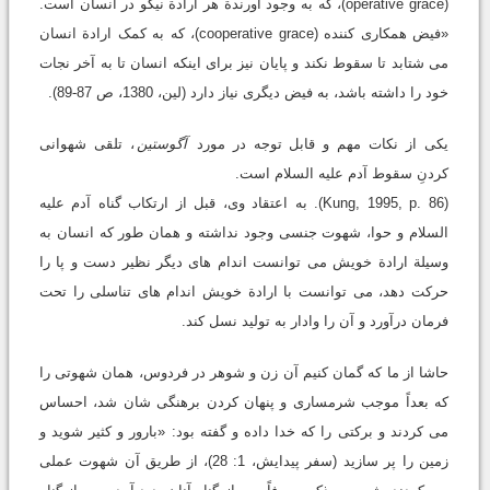
(operative grace)، که به وجود آورندة هر ارادة نیکو در انسان است.
«فیض همکاری کننده (cooperative grace)، که به کمک ارادة انسان
می شتابد تا سقوط نکند و پایان نیز برای اینکه انسان تا به آخر نجات
خود را داشته باشد، به فیض دیگری نیاز دارد (لین، 1380، ص 87-89).
یکی از نکات مهم و قابل توجه در مورد
آگوستین
، تلقی شهوانی
کردنِ سقوط آدم علیه السلام است.
(Kung, 1995, p. 86). به اعتقاد وی، قبل از ارتکاب گناه آدم علیه
السلام و حوا، شهوت جنسی وجود نداشته و همان طور که انسان به
وسیلة ارادة خویش می توانست اندام های دیگر نظیر دست و پا را
حرکت دهد، می توانست با ارادة خویش اندام های تناسلی را تحت
فرمان درآورد و آن را وادار به تولید نسل کند.
حاشا از ما که گمان کنیم آن زن و شوهر در فردوس، همان شهوتی را
که بعداً موجب شرمساری و پنهان کردن برهنگی شان شد، احساس
می کردند و برکتی را که خدا داده و گفته بود: «بارور و کثیر شوید و
زمین را پر سازید (سفر پیدایش، 1: 28)، از طریق آن شهوت عملی