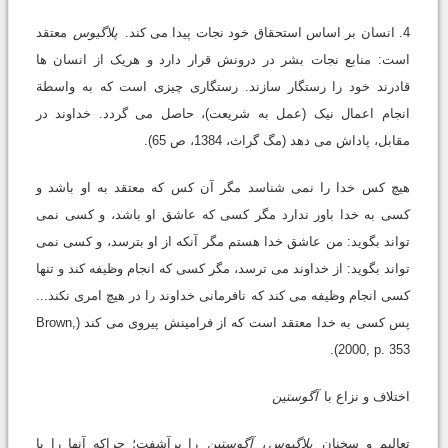
4. انسان بر اساس استحقاق خود نجات پیدا می کند.
پلاگیوس
معتقد
است: منابع نجات بشر در درونش قرار دارد و هریک از انسان ها
قادرند خود را رستگار سازند. رستگاری چیزی است که به واسطة
انجام اعمال نیک (عمل به شریعت)، حاصل می گردد. خداوند در
مقابل، پاداش می دهد (مگ گراث، 1384، ص 65).
هیچ کس خدا را نمی شناسد مگر آن کس که معتقد به او باشد و
کسی به خدا باور ندارد مگر کسی که عاشق او باشد، و کسی نمی
تواند بگوید: من عاشق خدا هستم مگر آنکه از او بترسد، و کسی نمی
تواند بگوید: از خداوند می ترسد، مگر کسی که انجام وظیفه کند و تنها
کسی انجام وظیفه می کند که نافرمانی خداوند را در هیچ امری نکند...
پس کسی به خدا معتقد است که از فرامینش پیروی می کند (Brown,
2000, p. 353).
اختلاف و نزاع با
آگوستین
تعالیم و سخنان
پلاگیوس
،
آگوستین
را برآشفت؛ چراکه آنها را با