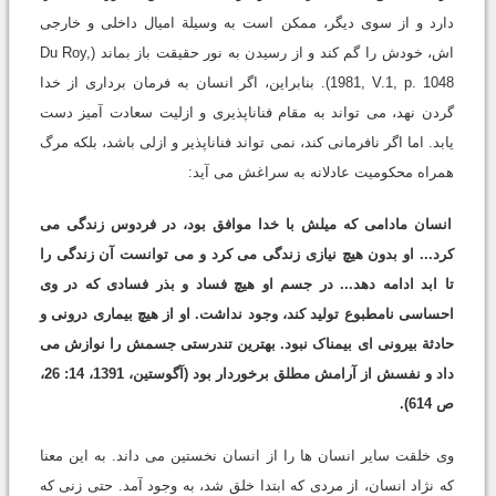
دارد و از سوی دیگر، ممکن است به وسیلة امیال داخلی و خارجی
اش، خودش را گم کند و از رسیدن به نور حقیقت باز بماند (Du Roy,
1981, V.1, p. 1048). بنابراین، اگر انسان به فرمان برداری از خدا
گردن نهد، می تواند به مقام فناناپذیری و ازلیت سعادت آمیز دست
یابد. اما اگر نافرمانی کند، نمی تواند فناناپذیر و ازلی باشد، بلکه مرگ
همراه محکومیت عادلانه به سراغش می آید:
انسان مادامی که میلش با خدا موافق بود، در فردوس زندگی می
کرد... او بدون هیچ نیازی زندگی می کرد و می توانست آن زندگی را
تا ابد ادامه دهد... در جسم او هیچ فساد و بذر فسادی که در وی
احساسی نامطبوع تولید کند، وجود نداشت. او از هیچ بیماری درونی و
حادثة بیرونی ای بیمناک نبود. بهترین تندرستی جسمش را نوازش می
داد و نفسش از آرامش مطلق برخوردار بود (آگوستین، 1391، 14: 26،
ص 614).
وی خلقت سایر انسان ها را از انسان نخستین می داند. به این معنا
که نژاد انسان، از مردی که ابتدا خلق شد، به وجود آمد. حتی زنی که