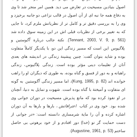
اصول بنیادین مسیحیت در تعارض می دید. همین امر منجر شد تا وی
به دفاع همه جا نبه ای از آن اصول در قالب نزاعی دو جانبه برخیزد و
وی را به بررسی دقیق تر و کامل تر از نظریاتش ملزم کرد، تا جایی
که به تغییر برخی از نظریات قبلی اش در این زمینه سوق داده شد
(Tennant, 2003, V. 9, p. 561). نکتة جالب دربارة
آگوستین
و
پلاگیوس
این است که مسیر زندگی این دو، با یکدیگر کاملاً متفاوت
بوده و شاید بتوان گفت: چنین پیشینة زندگی در اندیشه های بعدی
آنان از تعلیمات دینی مؤثر بوده است. زندگی
پلاگیوس
، زندگی
راهبانه و به دور از فسق و گناه بوده، به طوری که دیگران او را راهب
خوانده اند (Kung, 1995, p. 82)، اما مسیر زندگی
آگوستین
به گونه
ای متفاوت و آمیختة با گناه بوده است. شهوت و تمایل به دنیا، آنچنان
در او نفوذ کرده بود که مانع پذیرش مسیحیت در دوران جوانی وی
شده بود. خود وی در کتاب
اعترافاتش
، بارها و بارها به آن دوران
اشاره کرده و آن را مایة شرمساری دانسته است: «در جوانی از
دست حمایت گر تو (خدا) دور افتادم و از خود برهوتی بی حاصل
ساختم (Augustine, 1961, p. 53).