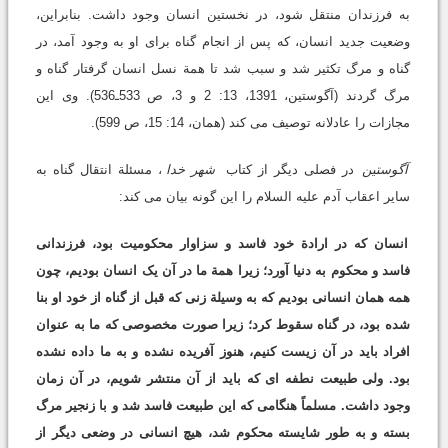
به فرزندان منتقل شود، در نخستین انسان وجود داشت. بنابراین،
وضعیت جدید انسان، که پس از انجام گناه برای او به وجود آمد، در
گناه و مرگ تکثیر شد و سبب شد تا همة نسل انسان گرفتار گناه و
مرگ گردند (آگوستین، 1391، 13: 2 و 3، ص 533ـ536). وی این
مجازات را عادلانه توصیف می کند (همان، 14: 15، ص 599).
آگوستین
در فصلی دیگر از کتاب
شهر خدا
، مسئلة انتقال گناه به
سایر اعقاب آدم علیه السلام را این گونه بیان می کند:
انسان که در ارادة خود فاسد و سزاوار محکومیت بود، فرزندانی
فاسد و محکوم به دنیا آورد؛ زیرا همة ما در آن یک انسان بودیم، چون
همه همان انسانی بودیم که به وسیلة زنی که قبل از گناه از خود او بنا
شده بود، در گناه سقوط کرد؛ زیرا صورت مخصوصی که ما به عنوان
افراد باید در آن زیست کنیم، هنوز آفریده نشده و به ما داده نشده
بود. ولی طبیعت نطفه ای که باید از آن منتشر شویم، در آن زمان
وجود داشت. مسلماً هنگامی که این طبیعت فاسد شد و با زنجیر مرگ
بسته و به طور شایسته محکوم شد، هیچ انسانی در وضعی دیگر از