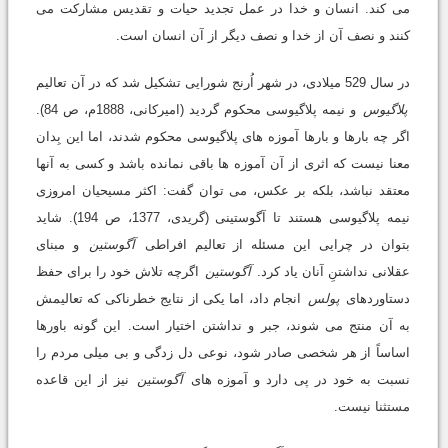
می کند. انسان و خدا در عمل تجدید حیات و تقدیس مشارکت می
کنند و نصف آن از خدا و نصف دیگر از آن انسان است.
در سال 529 میلادی، در شهر اُرنج شورایی تشکیل شد که در آن تعالیم
پلاگیوس
و نیمه پلاگیوسی محکوم گردید (امیرکانی، 1888م، ص 84).
اگر چه بارها و بارها آموزه های پلاگیوسی محکوم شدند، اما این بِدان
معنا نیست که اثری از آن آموزه ها باقی نمانده باشد و کسی به آنها
معتقد نباشد، بلکه بر عکس، می توان گفت: اکثر مسیحیان امروزی
نیمه پلاگیوسی هستند تا آگوستینی (گریدی، 1377، ص 194). شاید
بتوان در چرایی این مسئله از تعالیم افراطی
آگوستین
و مبنای
عقلانی نداشتنِ آنان یاد کرد.
آگوستین
اگرچه تلاش خود را برای حفظ
دستاوردهای
پولس
انجام داد، اما یکی از نتایج خطرناکی که تعالیمش
به آن منتج می شوند، جبر و نداشتن اختیار است. این گونه باورها
اساساً از هر شخصی صادر شود، نوعی دل زدگی و بی میلی مردم را
نسبت به خود در پی دارد و آموزه های
آگوستین
نیز از این قاعده
مستثنا نیست.