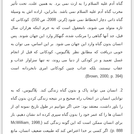
گناه آدم علیه السلام را به ارث نمی برد. به همین علت، تحت تأثیر
مخرب گناه آدم علیه السلام نمی باشد. بنابراین، اراده اش به وسیلة
گناه ذاتی دچار انحطاط نمی شود (کرنز، 2008، ص 150). کودکانی که
تازه متولد می شوند، نامعقول است که به جرم اینکه هزاران سال
قبل، جد آنها گناهی را مرتکب شده، گنهکار وارد این جهان شوند. پس
انسان بدون گناه وارد این جهان می شود. بر این اساس، می توان به
خوبی دریافت که مطابق نظر
پلاگیوس
، کودکانی که قبل از انجام
غسل تعمید و در کودکی از دنیا می روند، نه تنها سزاوار عذاب و
عقاب نیستند، بلکه عذاب چنین کودکانی امری نابخردانه است
(Brown, 2000, p. 394).
2. انسان می تواند پاک و بدون گناه زندگی کند.
پلاگیوس
، که به
توانایی انسان در انتخاب راه صحیح و در نتیجه زندگی کردنِ بدون گناه
را باور داشت، معتقد بود: حتی اگر نتوانیم در طول تاریخ نمونه ای از
انسان ها را که عمر خود را بدون گناه سپری کرده اند نشان دهیم، باز
برای انسان ممکن است که این گونه زندگی کند (McWilliam, 1998,
p. 888). اگر کسی بر خدا اعتراض کند که طبیعت ضعیف انسان، مانع