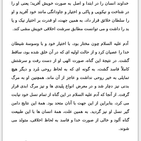
خداوند انسان را در ابتدا و اصل به صورت خویش آفرید؛ یعنی او را
در شناخت و نیکویی و پاکی و اختیار و جاودانگی مانند خود آفرید و او
را سلطان خلائق قرار داد، به همین جهت، او قدرت بر اختیار نیک و یا
بد را داشت و می توانست مطابق سرشت اخلاقی خویش مشی کند.
آدم علیه السلام چون مختار بود، با اختیار خود و با وسوسة شیطان
خدا را عصیان کرد و از حالت اولیه ای که در آن خلق شده بود، ساقط
گشت. در نتیجة این گناه، صورت الهی او از دست رفت و سرشتش
کاملاً فاسد گشت، به گونه ای که به لحاظ روحی مُرد و دیگر هیچ
تمایلی به خیر روحی نداشت و عاجز از آن ماند. همچنین او به مرگ
بدنی نیز دچار شد و در معرض انواع پلیدی ها و نیز مرگ ابدی قرار
گرفت. از آنجا که آدم علیه السلام در این گناه از تمام نسل خود نیابت
می کرد، بنابراین از این جهت با آنان متحد بود. همة این نتایج دامن
گیر نسل او نیز گردید. به همین علت، همة انسان ها با این طبیعت
گناه آلود و خالی از صورت خدا و فاسد به لحاظ اخلاقی، متولد می
شوند.