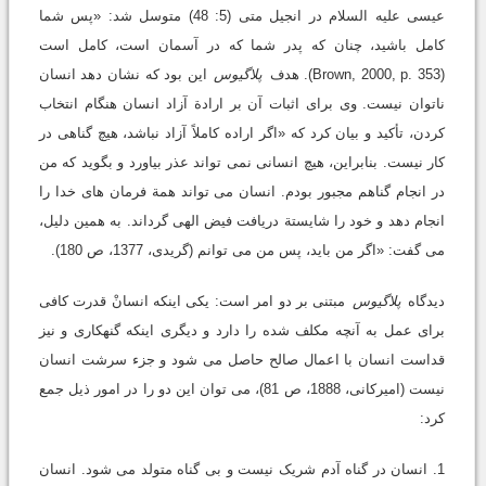
عیسی علیه السلام در انجیل متی (5: 48) متوسل شد: «پس شما
کامل باشید، چنان که پدر شما که در آسمان است، کامل است
(Brown, 2000, p. 353). هدف
پلاگیوس
این بود که نشان دهد انسان
ناتوان نیست. وی برای اثبات آن بر ارادة آزاد انسان هنگام انتخاب
کردن، تأکید و بیان کرد که «اگر اراده کاملاً آزاد نباشد، هیچ گناهی در
کار نیست. بنابراین، هیچ انسانی نمی تواند عذر بیاورد و بگوید که من
در انجام گناهم مجبور بودم. انسان می تواند همة فرمان های خدا را
انجام دهد و خود را شایستة دریافت فیض الهی گرداند. به همین دلیل،
می گفت: «اگر من باید، پس من می توانم (گریدی، 1377، ص 180).
دیدگاه
پلاگیوس
مبتنی بر دو امر است: یکی اینکه انسانْ قدرت کافی
برای عمل به آنچه مکلف شده را دارد و دیگری اینکه گنهکاری و نیز
قداست انسان با اعمال صالح حاصل می شود و جزء سرشت انسان
نیست (امیرکانی، 1888، ص 81)، می توان این دو را در امور ذیل جمع
کرد:
1. انسان در گناه آدم شریک نیست و بی گناه متولد می شود. انسان