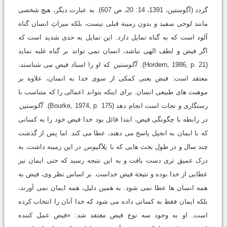
گردد (آگوستین، 1391، 14: 20، ص 607). به عبارت دیگر، هیچ شخصی
مانند لوحی سفید و بدون زمینة قبلی نیست، بلکه میراثِ انسان گناه
آلود است که به گناه تمایل دارد. این تمایل به حدی شدید است که
اگر فیض و لطف الهی نباشد، انسان نمی تواند بر گناه غلبه نماید
(Hordern, 1986, p. 21).
آگوستین
که او را استاد فیض می شناسند،
معتقد است: فیض یعنی کمکی از سوی خدا به انسان، علاوه بر
موهبت های طبیعی انسان. برای اینکه بتواند اعمالی را که متناسب با
رستگاری و نجات است انجام دهد (Bourke, 1974, p. 175).
آگوستین
در رابطه با چگونگی فیض، ابتدا قائل بود خدا فیض خود را به کسانی
که با ایمان به انجیل پاسخ می دهند، عطا می کند. اما پس از گذشت
چند سال و در طول بحث هایی که با
پلاگیوس
در این زمینه داشت، به
درک عمیق تری دست یافت و به این نتیجه رسید که حتی ایمان نیز
عطایی از خدا بوده و نتیجة فیض خداست. بر اساس نظر وی، فیض به
همه انسان ها عطا نمی شود. به همین دلیل، همه ایمان نمی آورند،
بلکه ایمان فقط به کسانی داده می شود که خدا آنان را انتخاب کرده
است. او به وجود سه نوع فیض معتقد شد: «فیض عمل کننده