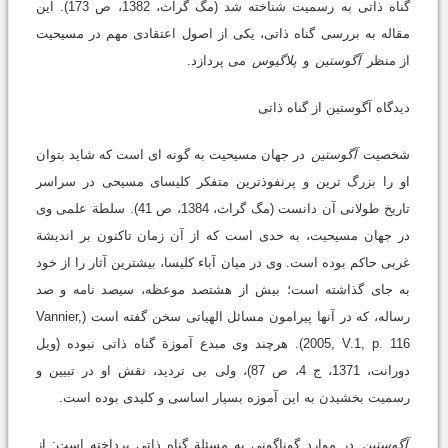
گناه ذاتی به رسمیت شناخته شد (مگ گراث، 1382، ص 173). این
مقاله به بررسی گناه ذاتی، یکی از اصول اعتقادی مهم در مسیحیت
از منظر
آگوستین
و
پلاگیوس
می پردازد.
دیدگاه آگوستین از گناه ذاتی
شخصیت
آگوستین
در جهان مسیحیت به گونه ای است که شاید بتوان
او را بزرگ ترین و پرنفوذترین متفکر کلیسای مسیحی در سراسر
تاریخ طولانی آن دانست (مگ گراث، 1384، ص 41). سلطة علمی وی
در جهان مسیحیت، به حدی است که از آن زمان تاکنون بر اندیشة
غربی حاکم بوده است. وی در میان آباء کلیسا، بیشترین آثار را از خود
به جای گذاشته است؛ بیش از هشتصد موعظه، سیصد نامه و صد
رساله، که در آنها پیرامون مسائل الهیاتی سخن گفته است (Vannier,
2005, V.1, p. 116). هرچند وی مبدع آموزة گناه ذاتی نبوده (ویل
دورانت، 1371، ج 4، ص 87)، ولی بی تردید، نقش او در تبیین و
رسمیت بخشیدن به این آموزه بسیار اساسی و کلیدی بوده است.
آگوستین
در موارد گوناگونی به مسئلة گناه ذاتی پرداخته است: از