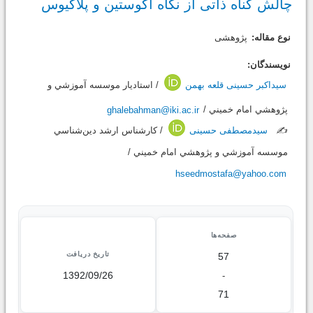
چالش گناه ذاتی از نگاه آگوستین و پلاگیوس
نوع مقاله:
پژوهشی
نویسندگان:
سیداکبر حسینی قلعه بهمن
/ استاديار موسسه آموزشي و
پژوهشي امام خميني /
ghalebahman@iki.ac.ir
✍️
سیدمصطفی حسینی
/ كارشناس ارشد دين‌شناسي
موسسه آموزشي و پژوهشي امام خميني /
hseedmostafa@yahoo.com
صفحه‌ها
تاریخ دریافت
57
1392/09/26
-
71