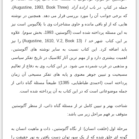
جمله در کتابِ
در باب ارادة آزاد
(Augustine, 1993, Book Three)،
که برخی جوانب آن را مورد بررسی قرار می دهد. همچنین در نوشته
هایی، که از او باقی مانده و حاوی مشاجرات وی با
پلاگیوس
است نیز
به این مسئله پرداخته شده است (آگوستین، 1993، بخش سوم). علاوه
بر این، کتاب
شهر خد
ا
(Augustine, 1610, V.2, Book 13) را نیز
باید اضافه کرد. این کتاب نسبت به سایر نوشته های
آگوستین
،
اهمیت بیشتری دارد و از مهم ترین آثار کلاسیک در تاریخ تفکر سیاسی
و مذهبی در غرب شمرده می شود. در این کتاب، وی به دفاع از تعالیم
مسیحیت و تبیین جوهر معنوی و پایه های تفکر مسیحی آن زمان
پرداخته است (احمدی طباطبایی، 1385)؛ طبیعتاً مسئلة گناه ذاتی از
جمله موضوعاتی است که در این کتاب به آن پرداخته شده است.
شناخت بهتر و تبیین کامل تر از مسئلة گناه ذاتی، از منظر
آگوستین
متوقف بر فهم مراحل زیر می باشد:
مرحلة اول (خلقت انسان): از نگاه
آگوستین
، ذات و ماهیت انسان به
گونه ای خلق شده که از یک سو، توان دست یافتن به نور حقیقت را