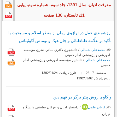
معرفت ادیان، سال 1391، جلد سوم، شماره سوم، پیاپی
11، تابستان، 136 صفحه
ارزشمندی عمل در ترازوی ایمان از منظر اسلام و مسیحیت با
تأکید بر علّامه طباطبائی و جان هیک و توماس آکوئیناس
✍️
محمدعلی شمالی
/ دانشجوي دكتري مباني نظري مؤسسه
آموزشي و پژوهشي امام خميني
محمدعلی شمالی
/ دانشيار مؤسسه آموزشي و پژوهشي امام
خميني
صفحه‌ها:
7
28
تاریخ دریافت: 1392/01/24
-
تاریخ پذیرش: 1392/03/02
واکاوی روش پیتر برگر در فهم دین
✍️
قربان علمی
/ دانشيار اديان و عرفان تطبيقي دانشگاه
تهران