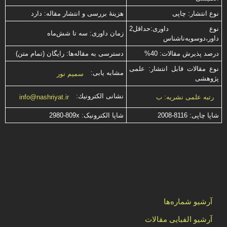
نوع انتشار: چاپی
هزینۀ بررسی و انتشار مقاله: دارد
نوع داوری:حداقل2
زمان داوری: سه تا شش‌ماه
داور،دوسویه‌ناشناس
درصد پذیرش مقالات: 40%
دسترسی به مقاله‌ها: رایگان (تمام متن)
نوع مقالات قابل انتشار: علمی
مشابه یابی:
سمیم نور
پژوهشی
نشانی الكترونیك:
رتبه علمی نشریه: ب
info@nashriyat.ir
شاپا چاپی:
2008-8116
شاپا الکترونیک:
2980-809x
آرشیو شماره‌ها
آرشیو الفبایی مقالات