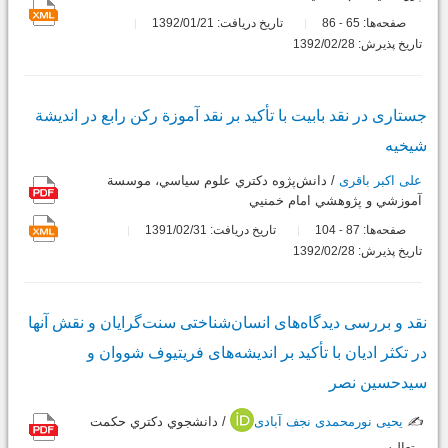
صفحه‌ها:
65
86
تاریخ دریافت: 1392/01/21
-
تاریخ پذیرش: 1392/02/28
جستاری در نقد بابیت با تأکید بر نقد آموزة رکن رابع در اندیشة
شیخیه
علی اکبر باقری
/ دانش‌پژوه دكتري علوم سياسي، موسسة
آموزشي و پژوهشي امام خمنيي
صفحه‌ها:
87
104
تاریخ دریافت: 1391/02/31
-
تاریخ پذیرش: 1392/02/28
نقد و بررسی دیدگاه‌های انسان‌شناختی سنت‌گرایان و نقش آنها
در تکثر ادیان با تأکید بر اندیشه‌های فریتیوف شووان و
سیدحسین نصر
✍️
یحیی نورمحمدی نجف آبادی
/ دانشجوي دكتري حكمت
متعاليه