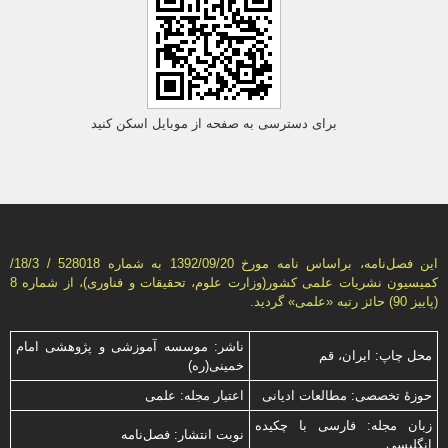
برای دسترسی به صفحه از موبایل اسکن کنید
این فصل‌نامه، براساس نامه مورخ 1392/09/20 به شماره 528018 / 18/3/
كمیسیون نشریات علمی كشور(وزارت علوم، تحقیقات و فناوری)، از شماره 8
(پاییز 90) حائز رتبه «علمی» گردید.
ناشر: موسسه آموزشی و پژوهشی امام
محل چاپ: ایران، قم
خمینی(ره)
حوزۀ تخصصی: مطالعات ادیانی
اعتبار مجله: علمی
زبان مجله: فارسی با چكیده
نوبت انتشار: فصل‌نامه
انگلیسی