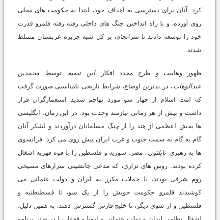
کرد. آنان برای دسترسی به اهداف خود، ابتدا به حکومت های محلی
روی آورده، و با راه انداختن جنگ های داخلی رفته رفته قلمرو قدرت
خود را توسعه دادند تا سرانجام، بر کل شبه جزیره عربستان مسلط
شدند.
ظهور وهابیت و طرح مجدد افکار
ابن تیمیه
توسط
محمدبن
عبدالوهاب
، در بدترین اوضاع، شرایط تاریخی نامناسبی صورت گرفت
که امت اسلام از چهار سو مورد تهاجم شدید استعمارگران قرار
داشت و بیش از هر زمانی نیازمند وحدت بود. در این زمان، انگلیسی
ها بخش اعظمی از هند را از چنگ مسلمانان درآوردند و لشکر آنان
گام به گام به سمت جنوب و غرب ایران پیش روی می کرد. فرانسوی
ها به رهبری
ناپلئون
، مصر، سوریه و فلسطین را با قوه قهریه اشغال
کرده بودند. روس های تزاری، که مدعی جانشینی سزارهای مسیحی
روم شرقی بودند، با حملات مکرر به ایران و دولت عثمانی می
کوشیدند قلمرو حکومت خویش را از یک سو، تا قسطنطنیه و
فلسطین و از سوی دیگر، تا خلیج فارس گسترش دهند. به همین دلیل،
اشغال نظامی ایران و دولت عثمانی و اروپا و قفقاز را در صدر برنامه