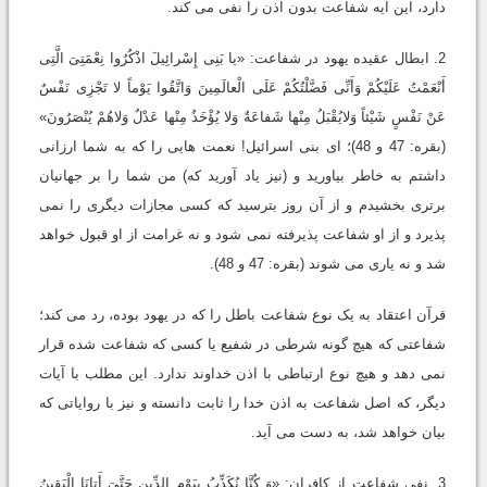
دارد، این آیه شفاعت بدون اذن را نفی می کند.
2. ابطال عقیده یهود در شفاعت: «یا بَنِی إِسْرائِیلَ اذْکُرُوا نِعْمَتِیَ الَّتِی
أَنْعَمْتُ عَلَیْکُمْ وَأَنِّی فَضَّلْتُکُمْ عَلَی الْعالَمِینَ وَاتَّقُوا یَوْماً لا تَجْزِی نَفْسٌ
عَنْ نَفْسٍ شَیْئاً وَلایُقْبَلُ مِنْها شَفاعَةٌ وَلا یُؤْخَذُ مِنْها عَدْلٌ وَلاهُمْ یُنْصَرُونَ»
(بقره: 47 و 48)؛ ای بنی اسرائیل! نعمت هایی را که به شما ارزانی
داشتم به خاطر بیاورید و (نیز یاد آورید که) من شما را بر جهانیان
برتری بخشیدم و از آن روز بترسید که کسی مجازات دیگری را نمی
پذیرد و از او شفاعت پذیرفته نمی شود و نه غرامت از او قبول خواهد
شد و نه یاری می شوند (بقره: 47 و 48).
قرآن اعتقاد به یک نوع شفاعت باطل را که در یهود بوده، رد می کند؛
شفاعتی که هیچ گونه شرطی در شفیع یا کسی که شفاعت شده قرار
نمی دهد و هیچ نوع ارتباطی با اذن خداوند ندارد. این مطلب با آیات
دیگر، که اصل شفاعت به اذن خدا را ثابت دانسته و نیز با روایاتی که
بیان خواهد شد، به دست می آید.
3. نفی شفاعت از کافران: «وَ کُنَّا نُکَذِّبُ بِیَوْمِ الدِّینِ حَتَّیَ أَتانَا الْیَقِینُ