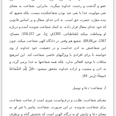
عفو و گذشت و رحمت خداوند می‏گردد. بنابراین، شفاعت به معنای
نفی مولویت خدا یا نفی عبد بودن شفاعت‏کننده نیست، بلکه شفیع، که
بنده مقرّب حضرت حق است، به اذن خدای متعال و بر اساس قانونی
که خود خدای متعال قرار داده، به کمک شفاعت ‏شونده آمده و درباره
او وساطت می‏کند (طباطبائى، 1393ق، ج1، ص 157ـ159؛ مصباح،
1367، ص66ـ68). شفیع هم وقتی در دادگاه الهی شفاعت می‏کند، چون
این شفاعتش به اذن خداست و در حقیقت، خود خداوند از وی
خواسته تا برای افرادی با ویژگی‏های خاصی شفاعت کند. این امرهیچ
منافات با توحید افعالی ندارد، بلکه همه شفاعت‏ها به خدا برمی گردد و
به اذن و مشیت و اراده خداوند محقق می‏شود: «قُلْ لِلَّهِ الشَّفاعَةُ
جَمِیعاً» (زمر: 44).
2. شفاعت؛ دعا و توسل
معـنای شفاعـت، طلـب و درخـواسـت چیزی است از صاحب شفاعـت
برای شفاعـت شـونده. در این صـورت، شفاعـت پیامبر یا غیر او، به
معنای دعا و نیایش او به درگاه الهـی است که بخشش گناه و برطرف