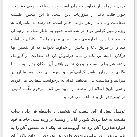
کردن نیازها را از خداوند خواهان است. پس شفاعت نوعی دعاست.
جواز طلب دعـا از ضروریات دین است. با این سخـن، طـلـب
شفاعـت و یا دعا از هر مؤمنی جایز است، چه رسد به پیامبران، به
ویژه رسول گرامی(ص). در شفاعت، شفیع به خاطر مقام و مرتبه ای
که نزد خدا دارد، اجازه می یابد تا برای مجرم ها و گنه کاران وساطت
کند و از طریق دعا و نیایش از خداوند بخواهد که از تقصیر آنها
درگذرد. البته این نکته را نباید فراموش کرد که شفاعت در گرو یک
رشته شرایطی است و بدون تحقق یافتن آن امکان پذیر نیست. با
نگاهی به زمان پیامبر گرامی(ص) و دوره های بعد، مسلمانان در
شرایط و مناسبت های مختلف اقدام به درخواست شفاعت می کردند
و سیر تاریخ اسلام این مطلب را تایید می کند.
مرحوم علّامه امینی
در توضیح توسل و شفاعت می فرماید:
توسـل بیش از این نیست که شخصی با واسطه قراردادن ذوات
مقدسه به خدا نزدیک شود و آنان را وسیـلۀ برآورده شدن حاجات خود
قـراردهد؛ زیرا آنان نزد خدا آبرومندند، نه اینکه ذات مقدس آنان را به
طور مستقـل در برآورده شدن حاجت هایـش دخیـل بداند، بلکه آنان