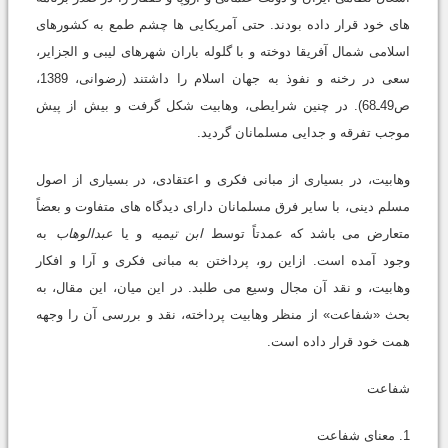
های خود قرار داده بودند. حتی آمریکایی ها چشم طمع به کشورهای
اسلامی شمال آفریقا دوخته و با گلوله باران شهرهای لیبی و الجزایر،
سعی در رخنه و نفوذ به جهان اسلام را داشتند (رضوانی، 1389،
ص49ـ68). در چنین شرایطی، وهابیت شکل گرفت و بیش از پیش
موجب تفرقه و جدایی مسلمانان گردید.
وهابیت، در بسیاری از مبانی فکری و اعتقادی، در بسیاری از اصول
مسلم دینی، با سایر فرق مسلمانان دارای دیدگاه های متفاوت و بعضاً
متعارض می باشد که عمدتاً توسط
ابن تیمیه
و یا
عبدالوهاب
به
وجود آمده است. ازاین رو، پرداختن به مبانی فکری و آرا و افکار
وهابیت، و نقد آن مجال وسیع می طلبد. در این میان، این مقال، به
بحث «شفاعت» از منظر وهابیت پرداخته، نقد و بررسی آن را وجهه
همت خود قرار داده است.
شفاعت
1. معنای شفاعت