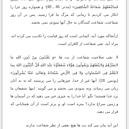
فَماتَنْفَعُهُمْ شَفاعَةُ الشَّافِعِینَ» (مدثر: 46 ـ 48)؛ و همواره روز جزا را
انکار می کردیم تا زمانی که مرگ ما فرا رسید، پس در آن روز
شفاعت، شفاعت کنندگان به حال آنها سودی نمی بخشد.
ازآنجاکه مورد آیه، کسانی است که روز قیامت را تکذیب می کرده اند،
مراد آیه، نفی شفاعت از کافران است.
4. نفی صلاحیت شفاعت از بت ها: «وَ یَعْبُدُونَ مِنْ دُونِ اللهِ ما
لایَضُرُّهُمْ وَلایَنْفَعُهُمْ وَیَقُولُونَ هَؤُلاءِ شُفَعَآؤُنا عِنْدَ اللهِ قُلْ أَتُنَبِّئُونَ اللهَ بِما
لایَعْلَمُ فِی السَّمَاواتِ وَلا فِی الأَرْضِ سُبْحانَهُ وَتَعالیَ عَمَّا یُشْرِکُونَ»
(یونس: 18)؛ آنها غیر از خدا، چیزهایی را می پرستند که نه به آنان
زیان می رساند، ونه سودی می بخشد و می گویند: اینها شفیعان ما
نزد خدا هستند! بگو: آیا خدا را به چیزی خبر می دهید که در آسمان ها
و زمین سراغ ندارد؟ منزه است او، و برتر است از آن همتایانی که
قرار می دهند.
این آیه بیان می کند بت ها هیچ نفعی از نظر شفاعت ندارند.