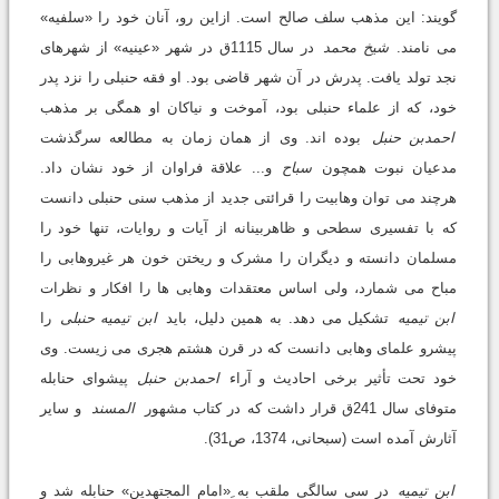
گویند: این مذهب سلف صالح است. ازاین رو، آنان خود را «سلفیه»
می نامند.
شیخ محمد
در سال 1115ق در شهر «عینیه» از شهرهای
نجد تولد یافت. پدرش در آن شهر قاضی بود. او فقه حنبلی را نزد پدر
خود، که از علماء حنبلی بود، آموخت و نیاکان او همگی بر مذهب
احمدبن حنبل
بوده اند. وی از همان زمان به مطالعه سرگذشت
مدعیان نبوت همچون
سباح
و... علاقة فراوان از خود نشان داد.
هرچند می توان وهابیت را قرائتی جدید از مذهب سنی حنبلی دانست
که با تفسیری سطحی و ظاهربینانه از آیات و روایات، تنها خود را
مسلمان دانسته و دیگران را مشرک و ریختن خون هر غیروهابی را
مباح می شمارد، ولی اساس معتقدات وهابی ها را افکار و نظرات
ابن تیمیه
تشکیل می دهد. به همین دلیل، باید
ابن تیمیه حنبلی
را
پیشرو علمای وهابی دانست که در قرن هشتم هجری می زیست. وی
خود تحت تأثیر برخی احادیث و آراء
احمدبن حنبل
پیشوای حنابله
متوفای سال 241ق قرار داشت که در کتاب مشهور
المسند
و سایر
آثارش آمده است (سبحانی، 1374، ص31).
ابن تیمیه
در سی سالگی ملقب به ِ«امام المجتهدین» حنابله شد و