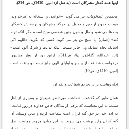
اینها همه گفتار مشرکان است (به نقل از: امین، 1410ق، ص 214).
محمدبن عبدالوهاب
نیز می گوید: «خواندن و استغاثه به غیرخداوند،
موجب خروج از دین و دخول در جرگۀ مشرکان و پرستـش کنندگان
بت ها می شود و مال و خون چنین شخصی مباح است، مگر آنکه توبه
کند» (همان). یا
شیخ بن باز
می گوید: کسی که بگوید: «اللهم انّی
اسالک بجاه انبیائک و... جایز نیست، بلکه بدعت و شرک آلود است»
(ابن عبدالله، 1415ق، ج4، ص311). ازاین رو، از نظر وهابیون
درخواست شفاعت از پیامبر و اولیاى الهى جایز نیست و بدعت است
(امین، 1410ق، ص10).
ادلّه وهابیت برای تحریم شفاعت و نقد آن
همان طور که گذشت، شفاعت موردنظر شیعیان و بسیاری از اهل
سنت، به این معناست که برخی از بندگان خاص خداوند در روز قیامت،
به اذن خدا در حق گنه کاران امت شفاعت کرده و بدین وسیله، آن
گنه کاران وارد بهشت می شوند. در این میان، هرچند وهابیت اصل
شفاعت را قبول دارند، و معتقدند که هرچند در روز قیامت، شفیعان از