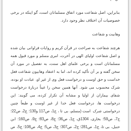
بنابراین، اصل شفاعت مورد اتفاق مسلمانان است، گو اینکه در برخی
خصوصیات آن اختلاف‏ نظر وجود دارد.
وهابیت و شفاعت
هرچند شفاعت به صراحت در قرآن کریم و روایات فراوانی بیان شده
و اصل شفاعت اولیای الهی در آخرت، امری مسلم و مورد قبول همه
مسلمانان است و برخی علمای اهل سنت، به تفصیل در مورد آن
سخن گفته و بر آن تأکید کرده اند، اما به اعتقاد وهابیون شفاعت فعل
خداست و حق اوست و درخواست فعل وی از غیر او، عبادت او بوده،
شرک محسوب می شود. آنها همین سخن را عیناً دربارۀ درخواست
شفای بیماران از اولیا و مشابه آن تکرار کرده، می گویند: این
درخواست ها، درخواست فعل خدا از غیر اوست و طبعاً چنین
درخواستی
شرک
است (مسلم، بی تا ، ج1، ص117 و130؛ ج2، ص22؛
ج7، ص59؛ بخاری، 1304ق، ج1، ص36؛ ج8، ص83؛ ج9، ص160؛ ابن
حنبل، بی تا، ج1، ص281؛ ج2، ص307؛ ج3، ص5؛ ج4، ص108؛ ج5، ص