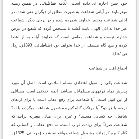
خود چنین اجازه ای داده است.
علّامه طباطبائی
در همین زمینه
می‏فرمایند: در آیاتی شفاعت به صورت مطلق از دیگران نفی شده، در
آیاتی شفاعت مختص خداوند شمرده شده و در برخی دیگر، شفاعت
غیر خدا به اذن الهی، ثابت گشته تا مشخص گردد که شفیع در عرض
خداوند نیست و شفاعت مقامی است که خداوند آیات به او اعطا
کرده و هیچ گاه مستقل از خدا نخواهد بود (طباطبائى، 1393ق، ج1،
ص 157).
اجماع امّت در شفاعت
شفاعت یکی از اصول اعتقادی مسلم اسلامی است؛ اصل آن مورد
پذیرش تمام فرقه‏های مسلمانان می‏باشد. آنچه اختلافی است، مسائلی
از این قبیل است: آیا شفاعت برای رفع عقاب است یا برای ارتقای
درجه، یا هر دو؟ آیا مرتکب گناه کبیره مشمول شفاعت می‏گردد، یا نه؟
شافعان چه کسانی هستند؟ و غیره. برای مثال، معتزله برآنند که
شفاعت صرفاً براى زیادت ثواب است، نه دفع عقاب، و کسانى که
گناه کبیره کرده‏اند، مشمول شفاعت واقع نمى‏شوند (جرجانى، 1325ق،