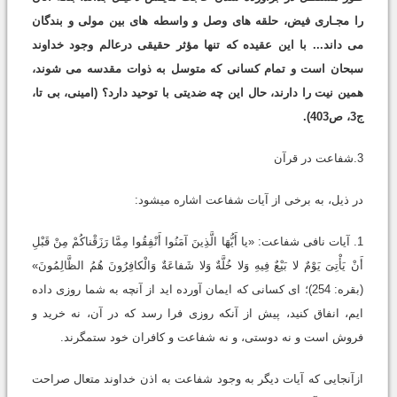
را مجـاری فیض، حلقه های وصل و واسطه های بین مولی و بندگان
می داند... با این عقیده که تنها مؤثر حقیقی درعالم وجود خداوند
سبحان است و تمام کسانی که متوسل به ذوات مقدسه می شوند،
همین نیت را دارند، حال این چه ضدیتی با توحید دارد؟ (امینی، بی تا،
ج3، ص403).
3.شفاعت در قرآن
در ذیل، به برخی از آیات شفاعت اشاره می‏شود:
1. آیات نافی شفاعت: «یا أَیُّهَا الَّذِینَ آمَنُوا أَنْفِقُوا مِمَّا رَزَقْناکُمْ مِنْ قَبْلِ
أَنْ یَأْتِیَ یَوْمٌ لا بَیْعٌ فِیهِ وَلا خُلَّةٌ وَلا شَفاعَةٌ وَالْکافِرُونَ هُمُ الظَّالِمُونَ»
(بقره: 254)؛ ای کسانی که ایمان آورده اید از آنچه به شما روزی داده
ایم، انفاق کنید، پیش از آنکه روزی فرا رسد که در آن، نه خرید و
فروش است و نه دوستی، و نه شفاعت و کافران خود ستمگرند.
ازآنجایی که آیات دیگر به وجود شفاعت به اذن خداوند متعال صراحت