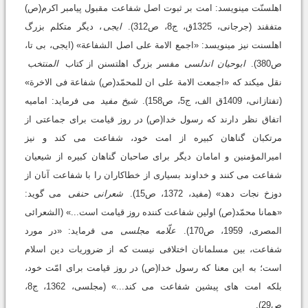
اهل‏سنّت می‏نویسد: امت بر ثبوت اصل شفاعت مقبول پیامبر اکرم(ص)
متفقند (جرجانى، 1325ق، ج8، ص312).
ایجی
، دیگر متکلم بزرگ
اهل‏سنت نیز می‏نویسد: «اجمع الامة علی اصل الشفاعة» (ایجى، بی تا،
ص380).
ابوحیان اندلسی
مفسر بزرگ اهل‏تسنن از کتاب
المنتخب
نقل می‏کند که «اجمعت الامة علی ان للمحمّد(ص) شفاعة فی الاخرة»
(تفتازانى، 1409ق الف، ج5، ص158).
شیخ مفید
می فرماید: امامیه
اتفاق نظر دارند که رسول خدا(ص) در روز قیامت برای جماعتی از
مرتکبان گناهان کبیره از امت خود، شفاعت می کند و نیز
امیرالمؤمنین و امامان دیگر برای صاحبان گناهان کبیره از شیعیان
شفاعت می کنند و خداوند بسیاری از خطاکاران را با شفاعت آنان از
دوزخ نجات دهد» (مفید، 1372، ص15).
شعرانی حنفی
می گوید:
«همانا محمّد(ص) اولین شفاعت کننده روز قیامت است...» (الشعرائی
المصری، 1959، ص170).
علّامه مجلسی
می فرماید: «در مورد
شفاعت، بین مسلمانان اختلافی نیست که از ضروریات دین اسلام
است؛ به این معنا که رسول خدا(ص) در روز قیامت برای امّت خود،
بلکه امت های پیشین شفاعت می کند...» (مجلسی، 1362، ج8،
ص29).