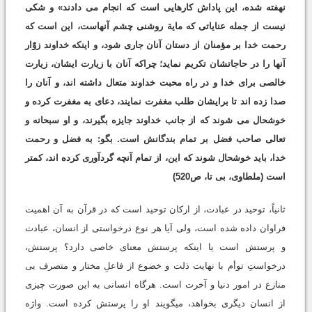
نهفته شده، این پاداش کارهایی است که انجام می دادند» و شکی
نیست از جمله عنایاتی که مایة روشنی چشم آنهاست، این است که
رحمت خدا بر مؤمنان از دستان آنان جاری شود، و اینکه خداوند زوّار
آنها را در حاجاتشان تکریم نماید؛ چراکه آنان با زیارت ایشان، زیارت
خالصی برای خدا و در راه محبت خداوند متعال داشته اند، و آنان را
صدا زده اند تا برایشان طلب مغفرت نمایند، دعای به مغفرت کرده و
خوشحال می شوند که از جانب خداوند جایزه بگیرند، و او سبحانه و
تعالی صاحب فضل بر تمام بندگانش است. بگو: به فضل و رحمت
خدا، باید خوشحال شوند که این، از تمام آنچه گردآوری کرده اند، کمتر
است (ملطاوی، بی تا، ص520)
ثانیاً، توحید در عبادت، از ارکان توحید است که در قرآن به آن اهمیت
فراوان داده شده است، ولی آیا هر نوع درخواستی از انسان، عبادت
و پرستش است یا اینکه پرستش معنای خاصی دارد؟ پرستش،
درخواستِ توأم با نهایت ذلت و خضوع از فاعلِ مختار و متصرف بی
منازع در امور دنیا و آخرت است. هرگاه انسانی به این صورت چیزی
از انسان دیگری بخواهد، می‏گویند او را پرستش کرده است. واژه