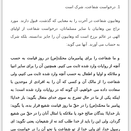
1. درخواست شفاعت، شرک است
وهابیون شفاعت در آخرت را به معنایی که گذشت، قبول دارند. مورد
نزاع بین وهابیان با سایر مسلمانان، درخواست شفاعت از اولیای
الهی در عالم برزخ است که وهابیون آن را جایز ندانسته، بلکه شرک
به حساب می آورند. آنها می گوید:
و ما شفاعت را برای پیامبرمان محمّد(ص) در روز قیامت به حسب
آنچه از روایات وارد شده ثابت می کنیم. همچنین آن را برای سایر انبیا
و ملائکه و اولیا و اطفال به حسب آنچه وارد شده ثابت می کنیم، ولی
شفاعت را از مالک آن و کسی که آن را به افرادی از موحدین با
سعادت داده می خواهیم، آن گونه که در روایات وارد شده است؛ به
اینکه یکی از ما در حال تضرع به سوی خدای متعال بگوید: بار خدایا!
پیامبر ما محمّد(ص) را در حقّ ما روز قیامت شفیع قرار بده، یا بگوید:
بار خدایا! بندگان صالح خود یا ملائکه یا امثال آنان را در حقّ من شفیع
گردان. ولی این را باید از خدا طلب کند نه از شفیعان، یعنی نگوید: ای
رسول خدا، ای ولی خدا از تو شفاعت یا نحو آن را در خواست می