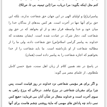
کنم مثل اینکه بگوید: مرا دریاب، مرا (ابن تیمیه، بی تا، ص42).
پیامبران(ع) و اولیای الهی در این جهان حق شفاعت ندارند، بلکه این
حق برای آنها تنها در آخرت است. هر کس بنده‏ای از بندگان خدا را
میان خود و خدا واسطه قرار دهد و از او بخواهد که در حق وی
شفاعت کند، دچار شرک در عبادت شده است. ایشان معتقدند که
خداوند به پیامبر گرامی اسلام(ص) حق شفاعت داده، ولی ما را از
مطالبه شفاعت از او بازداشته است. ما باید شفاعت را از خدا
بخواهیم که اجازه شفاعت را به پیامبر داده است (همان).
در پاسخ در نقد همین کلام از زبان اهل سنت، شیخ
حسن کامل
ملطاوی
، از علمای مصر می گوید:
و اگر برای هر مؤمنی شفاعتی نزد خداوند در روز قیامت است، پس
چرا برای مقربان شفاعتی در برزخ نباشد. درحالی که برزخ راهی به
سوی آخرت است و خداوند متعال در شأن آنان می فرماید: «هیچ کس
نمی داند چه پاداش های مهمی که مایة روشنی چشم هاست برای آنها