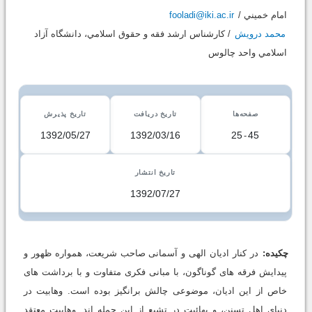
امام خميني /
fooladi@iki.ac.ir
محمد درویش
/ كارشناس ارشد فقه و حقوق اسلامي، دانشگاه آزاد
اسلامي واحد چالوس
صفحه‌ها
تاریخ دریافت
تاریخ پذیرش
1392/05/27
1392/03/16
25
-
45
تاریخ انتشار
1392/07/27
چکیده:
در کنار ادیان الهی و آسمانی صاحب شریعت، همواره ظهور و
پیدایش فرقه های گوناگون، با مبانی فکری متفاوت و با برداشت های
خاص از این ادیان، موضوعی چالش برانگیز بوده است. وهابیت در
دنیای اهل تسنن، و بهائیت در تشیع از این جمله اند. وهابیت معتقد