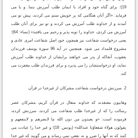
19)؛ برای گناه خود و افراد با ایمان طلب آمرزش بنما. و یا می
فرماید: «اگر آنان هنگامی که بر خویش ستم می کردند، پیش تو می
آمدند و از خداوند طلب آمرزش می کردند و تو نیز برای آنان طلب
آمرزش می کردی، خداوند را توبه پذیر و رحیم می یافتند» (نساء: 64)؛
یعنی درخواست شفاعت نیز همچون خودِ اصل شفاعت امری عادی و
مشروع قلمداد می شود. همچنین در آیة 96 سورة یوسف فرزندان
یعقوب، آنجاکه از پدر می خواهند برایشان از خداوند طلب آمرزش
نماید، او درخواستشان را می پذیرد و برای فرزندان طلب مغفرت می
کند.
2. سرزنش درخواست شفاعت مشرکان از غیرخدا در قرآن
وهابیون معتقدند که خداوند متعال در قرآن کریم، مشرکان عصر
رسالت را که از غیرخدا طلب شفاعت می کردند، سرزنش کرده،
فرموده است: «و یعبدون من دون الله ما لایضرهم و لاینفعهم و
یقولون هولاء شفعاؤنا عندالله» (یونس: 18)؛ و غیر خدا را عبادت می
کنند که نه آنها را ضرر و نه نفعی نمی رساند و می گویند که غیر خدا