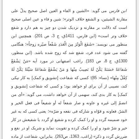
ابن فارس
می گوید: «الشین و الفاء و العین اصل صحیح یدلّ علی
مقارنة الشیئین، و الشفع خلاف الوتر»؛ شین و فاء و عین اصلی صحیح
است که دلالت بر مقارنه و نزدیک شدن دو چیز به هم دارد و شفع
خلاف وتر است» (ابن فارس، 1411ق، ج 3، ص 201). همچنین ابن
منظور می نویسد: «شَفَعَ الْوَتْرَ مِنَ الْعَدَدِ شَفْعاً صیّره زوجاً»؛ هنگامی
گفته می شود عدد فرد، شفع شد که زوج شده باشد. (ابن منظور،
1300ق، ج 8، ص 183). راغب اصفهانی در مورد آیه «مَنْ یَشْفَعْ
شَفاعَةً حَسَنَةً یَکُنْ لَهُ نَصِیبٌ مِنْها وَ مَنْ یَشْفَعْ شَفاعَةً سَیِّئَةً یَکُنْ لَهُ
کِفْلٌ مِنْها» (نساء: 85)؛ کسی که شفاعت [تشویق و کمک] به کار نیکی
کند، نصیبی از آن برای او خواهد بود؛ و کسی که شفاعت [تشویق و
کمک] به کار بدی کند، سهمی از آن خواهد داشت، می گوید: «أی من
انضمّ إلی غیره و عاونه و صار شفعاً له أو شفیعاً فی فعل الخیر و
الشرّ، فعاونه و قوّاه و شارکه فی نفعه و ضرّه»؛ یعنی کسی که به غیر
خود ضمیمه گردد و او را کمک کرده و شفیع او گردد یا شفیعش در کار
خیر و شرّ شود و او را کمک کرده و تقویت نماید و شریک او در نفع و
ضررش گردد و ذکر» (راغب، 1363، ص263). بنابراین، شفاعت از ماده