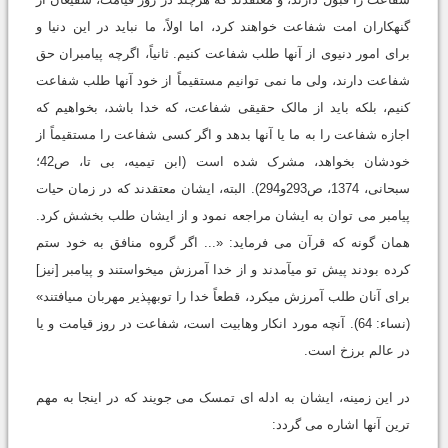
گنهکاران امت شفاعت خواهند کرد، اما اولاً، ما نباید در این دنیا و
برای امور دنیوی از آنها طلب شفاعت کنیم. ثانیاً، اگرچه پیامبران حق
شفاعت دارند، ولی ما نمی توانیم مستقیماً از خود آنها طلب شفاعت
کنیم، بلکه باید از مالک حقیقی شفاعت، که خدا باشد، بخواهیم که
اجازه شفاعت را به ما یا آنها بدهد و اگر کسی شفاعت را مستقیماً از
خودشان بخواهد، مشرک شده است (ابن تیمیه، بی تا، ص42؛
سبحانی، 1374، ص293و294). البته، ایشان معتقدند که در زمان حیات
پیامبر می توان به ایشان مراجعه نمود و از ایشان طلب بخشش کرد.
همان گونه که قرآن می فرماید: «... اگر گروه منافق به خود ستم
کرده بودند پیش تو می‏آمدند و از خدا آمرزش می‏خواستند و پیامبر [نیز]
براى آنان طلب آمرزش می‏کرد، قطعاً خدا را توبه‏پذیر مهربان مى‏یافتند»
(نساء: 64). آنچه مورد انکار وهابیت است، شفاعت در روز قیامت و یا
در عالم برزخ است.
در این زمینه، ایشان به ادله ای تمسک می جویند که در اینجا به مهم
ترین آنها اشاره می گردد: