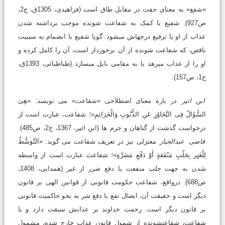
«شفع» به معنای جفت در مقابل طاق است (فراهیدى، 1305ق، ج2،
ص927). شفیع با کمک به شفاعت شونده موجب برداشته شدن
عذاب از او یا ترفیع درجه‏اش می‏شود. گویا شفیع با انضمام به سببیت
ناقص، که شفاعت شونده از آن برخوردار است، آن را کامل کرده و
او را از عذاب می‏رهد یا به مقامی نایل می‏سازد (طباطبائى، 1393ق،
ج1، ص157).
ابن اثیر
در بارة معنای اصطلاحی «شفاعت» می نویسد: «هِیَ
السُّؤَالُ فِی التَّجَاوُزِ عَنِ الذُّنُوبِ وَالْجَرَائِمِ»؛ شفاعت، عبارت است از
درخواست گذشت از گناهان و جرم ها (ابن اثیر، 1367، ج2، ص485).
قاضی
عبدالجبار
معتزلی نیز در تعریف شفاعت می گوید: «اَلتَّوَسُّطُ
لِلْغَیِر بِجَلْبِ مَنْفَعَةٍ أَوْ دَفْعِ مَضَرَّةٍ»؛ شفاعت عبارت است از واسطه
شدن به جهت جلب منفعت یا دفع ضرر از غیر (همدانی، 1408،
ص688). درواقع، شفاعت حکومت قانونی از قوانین الهی بر قانون
دیگر است و حقیقت آن، ایصال نفع یا دفع شر به نحو حاکمیت قانونی
بر قانون دیگر است. رحمت خداوند بر عذابش سبقت دارد و با
شفاعت، شفاعت‏شونده از شمول قانون عذاب خارج شده، مشمول