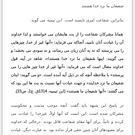
شفیعان ما نزد خدا هستند.
بنابراین، شفاعت امری ناپسند است.
ابن تیمیه
می گوید:
همانا مشرکان شفاعت را از بت هایشان می خواستند و لذا خداوند
آن را عبادت آنان نامید، آنجاکه می فرماید: «آنها غیر از خدا، چیزهایی
را می پرستند که نه به آنان زیان می رساند، و نه سودی می بخشد؛ و
می گویند: اینها شفیعان ما نزد خدا هستند!»، شاهد در آیه، قول
خداوند متعال است که می فرماید: «آنها غیر از خدا چیز هایی را می
پرستند» با ملاحظه آنچه که در ذیل آیه آمده است. «و می گویند: اینان
شفیعان ما نزد خدایند» و جهت عبادت آنها نسبت به بت ها این بود که
می گفتند: «آنها شفیعان ما هستند» (ابن تیمیه، 1314ق. ج1، ص15).
در پاسخ این شبهه باید گفت: آنچه موجب مذمت و محکومیت
مشرکان شده است، این است که آنها اولاً، غیرخدا را عبادت می
کردند و ثانیاً، برای آنها مقام شفاعت قائل بودند. درحالی که خداوند
برای معبودهای آنان چنین حقی قرار نداده بود. به عبارت دیگر، عبادت