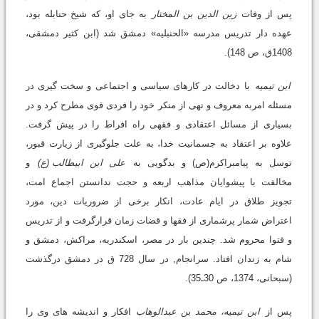
پس از وفات
زین الدین بن المختار
به جای او، که شیخ حنابله بود،
عهده دار تدریس مدرسه «الحنبلیه» دمشق شد (ابن کثیر دمشقی،
1408ق، ص 148).
ابن تیمیه
با دخالت در کارهای سیاسی و اجتماعی و سخت گیری در
مسئله امربه معروف و نهی از منکر خود را فردی قوی مطرح کرد و در
بسیاری از مسائل اعتقادی و فقهی راه افراط را در پیش گرفت.
علاوه بر اعتقاد به جسمانیت خدا، به علت جلوگیری از زیارت قبور،
توسل به پیامبراکرم(ص) و بدگویی به
علی ابن ابیطالب
(ع)
و
مخالفت با پیشوایان مذاهب اربعه و حجت ندانستن اجماع امت،
تجویز طلاق در ایام عادت، انکار برخی از ضروریات دین، مورد
اعتراض شمار پرشماری از فقها و قضات زمان قرارگرفت و از تدریس
و فتوا محروم شد. چندین بار در مصر، اسکندریه، مراکش، دمشق و
شام به زندان افتاد. سرانجام, در سال 728 ق در دمشق درگذشت
(سبحانی، 1374، ص 30ـ35).
پس از
ابن تیمیه، محمد بن عبدالوهاب
افکار و اندیشه های وی را