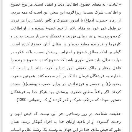
«عبادت» به معنای خضوع، اطاعت، ذلت و انقیاد است. هر نوع خضوع
و اطاعتی، شرک نیست؛ زیرا لازمه این سخن این است که همه مردم،
از زمان حضرت آدم(ع) تا امروز، مشرک و کافر باشند؛ زیرا هر فردی
در طول عمر خود، به مقام بالاتر از خود خضوع نموده و از او اطاعت
کرده و پیوسته در هر زمانی فرزند، و خدمتکار و سرباز نسبت به پدر و
کارفرما و فرمانده مطیع بوده و در مقابل آنان خضوع کرده است.
گواه بر اینکه مطلقِ خضوع و احترام، پرستش نیست، بلکه علاوه بر
نهایت تذلل، باید عمل طوری باشد که خضوع کننده، خضوع شونده را
فاعل مختار و مالک حقیقی امور دنیا و آخرت بداند. این است که
خداوند به فرشتگان فرمان داد که بر آدم سجده کنند. همچنین حضرت
یعقوب(ع) و همسر و فرزندانش در برابر حضرت یوسف(ع) سجده
کردند. اگر واقعاً مطلقِ خضوع، پرستش بود هرگز خدا به فرشتگان
دستور نمی‏داد که مرتکب شرک و کفر گردند (ر.ک: رضوانی، 1390).
حقیقت شفاعت در روز رستاخیز، جز این نیست که فیض الهی و
رحمت گسترده او از ناحیه اولیای خدا به افراد گنهکار برسد. همان
طور که فیض مادی خدا در این جهان به وسیله یک رشته علل و اسباب