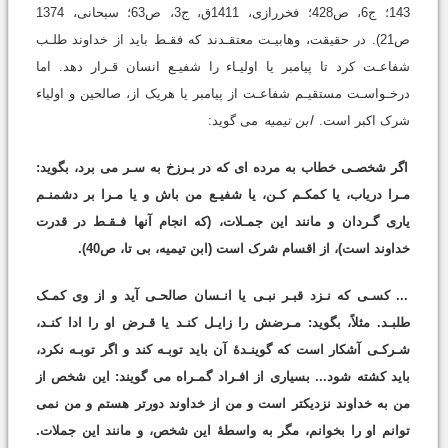
143؛ ج6، ص428؛ فخررازی، 1411ق، ج3، ص63؛ سبحانی، 1374
ص21). در حقیقت، وهابیـت معتقـدند که فقـط باید از خداوند طلـب
شفاعـت کرد تا پیامبر یا اولیـاء را شفیـع انسان قـرار دهد. اما
درخـواسـت مستقیـم شفاعـت از پیامبر یا هریک از، صالحین و اولیاء
شرک اکبر است.
ابن تیمیه
می گوید:
اگر شخصـی خطاب به مرده ای که در بـرزخ به سـر می برد، بگوید:
مـرا دریاب، یا کمکـم کـن، یا شفیـع من باش و یا مـرا بر دشمنـم
یاری گـردان و مانند این جمـلات، (که انجام آنها فـقـط در قدرت
خداوند است)، از اقسام شرک است (ابن تیمیه، بی تا، ص40).
... کسـی که نـزد قبـر نبـی یا انـسان صالحـی آید و از وی کمـک
طلبـد. مثلاً، بگوید: مـرضش را زایـل کنـد یا قـرض او را ادا کنـد،
شـرکـی آشکار است که گوینـدۀ آن باید توبـه کند و اگر توبـه نکرد،
باید کشته شود... بسیاری از افـراد گمـراه می گویند: این شخص از
من به خداوند نزدیکتر است و من از خداوند دورتر هستم و من نمی
توانم او را بخوانم، مگر به واسطۀ این شخص، و مانند این جملات.