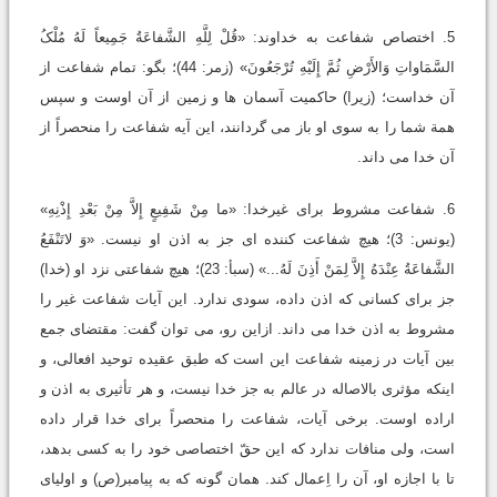
5. اختصاص شفاعت به خداوند: «قُلْ لِلَّهِ الشَّفاعَةُ جَمِیعاً لَهُ مُلْکُ
السَّمَاواتِ وَالأَرْضِ ثُمَّ إِلَیْهِ تُرْجَعُونَ» (زمر: 44)؛ بگو: تمام شفاعت از
آن خداست؛ (زیرا) حاکمیت آسمان ها و زمین از آن اوست و سپس
همة شما را به سوی او باز می گردانند، این آیه شفاعت را منحصراً از
آن خدا می داند.
6. شفاعت مشروط برای غیرخدا: «ما مِنْ شَفِیعٍ إِلاَّ مِنْ بَعْدِ إِذْنِهِ»
(یونس: 3)؛ هیچ شفاعت کننده ای جز به اذن او نیست. «وَ لاتَنْفَعُ
الشَّفاعَةُ عِنْدَهُ إِلاَّ لِمَنْ أَذِنَ لَهُ...» (سبأ: 23)؛ هیچ شفاعتی نزد او (خدا)
جز برای کسانی که اذن داده، سودی ندارد. این آیات شفاعت غیر را
مشروط به اذن خدا می داند. ازاین رو، می توان گفت: مقتضای جمع
بین آیات در زمینه شفاعت این است که طبق عقیده توحید افعالی، و
اینکه مؤثری بالاصاله در عالم به جز خدا نیست، و هر تأثیری به اذن و
اراده اوست. برخی آیات، شفاعت را منحصراً برای خدا قرار داده
است، ولی منافات ندارد که این حقّ اختصاصی خود را به کسی بدهد،
تا با اجازه او، آن را اِعمال کند. همان گونه که به پیامبر(ص) و اولیای