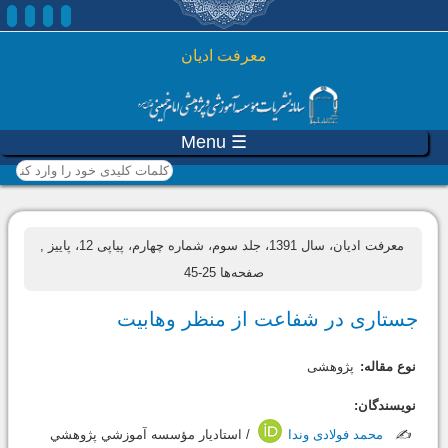
رفتن به محتوای اصلی
معرفت ادیان
☰ Menu
کلمات کلیدی خود را وارد
کنید
معرفت ادیان، سال 1391، جلد سوم، شماره چهارم، پیاپی 12، پاییز
,
صفحه‌ها 25-45
جستاری در شفاعت از منظر وهابیت
نوع مقاله:
پژوهشی
نویسندگان:
✍️
محمد فولادی وندا
/ استاديار مؤسسه آموزشي پژوهشي