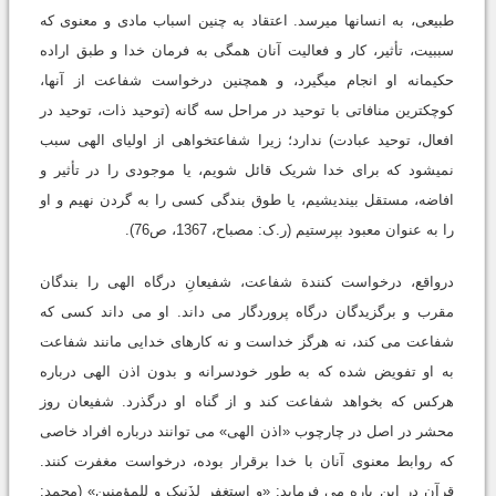
طبیعی، به انسان‏ها می‏رسد. اعتقاد به چنین اسباب مادی و معنوی که
سببیت، تأثیر، کار و فعالیت آنان همگی به فرمان خدا و طبق اراده
حکیمانه او انجام می‏گیرد، و همچنین درخواست شفاعت از آنها،
کوچک‏ترین منافاتی با توحید در مراحل سه گانه (توحید ذات، توحید در
افعال، توحید عبادت) ندارد؛ زیرا شفاعت‏خواهی از اولیای الهی سبب
نمی‏شود که برای خدا شریک قائل شویم، یا موجودی را در تأثیر و
افاضه، مستقل بیندیشیم، یا طوق بندگی کسی را به گردن نهیم و او
را به عنوان معبود بپرستیم (ر.ک: مصباح، 1367، ص76).
درواقع، درخواست کنندة شفاعت، شفیعانِ درگاه الهی را بندگان
مقرب و برگزیدگان درگاه پروردگار می داند. او می داند کسی که
شفاعت می کند، نه هرگز خداست و نه کارهای خدایی مانند شفاعت
به او تفویض شده که به طور خودسرانه و بدون اذن الهی درباره
هرکس که بخواهد شفاعت کند و از گناه او درگذرد. شفیعان روز
محشر در اصل در چارچوب «اذن الهی» می توانند درباره افراد خاصی
که روابط معنوی آنان با خدا برقرار بوده، درخواست مغفرت کنند.
قرآن در این باره می فرماید: «و استغفِر لِذَنبک و للمؤمنین» (محمد: