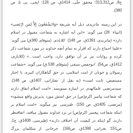
ج8، ص312ـ313؛ محقق حلّى، 1414ق، ص 126؛ ایجى، بی تا، ص
380).
در این زمینه
ماتریدی
ذیل آیه شریفة «وَلایَشْفَعُونَ إِلاَّ لِمَنِ ارْتَضی»
(انبیاء: 28) می گوید: «این آیه اشاره به شفاعت مقبول در اسلام
دارد» (ماتریدی، 1391ق، ص 148).
کلاباذی
(متوفای 380ق) می گوید:
«علما اجماع دارند که اقرار به تمام آنچه خداوند در مورد شفاعت ذکر
کرده و روایات نیز بر آن توافق دارد، واجب است...» (کلابازی،
1412ق، ص54).
ابوحفص نسفی
(متوفای 538 ق) می گوید: «شفاعت
رسولان و خوبان از امت اسلامی، در حق گناهکاران کبیره، با اخبار
مستفیض، ثابت است» (به نقل از: تفتازانی، 1407ق، ص 148).
سیدمرتضی علم‏الهدی
در این‏باره می‏نویسد: «امت اسلام اتفاق دارند
که شفاعت پیامبر اکرم(ص) در حق امتش مورد پذیرش واقع می‏شود»
(مرتضى، 1405ق، ص 150)
. طبرسی
نیز می‏گوید: «امت اسلام بر
اینکه شفاعت پیغمبر اکرم(ص) در نزد خداوند مقبول می‏افتد، اتفاق‏نظر
دارند، گو اینکه در کیفیت آن اختلاف دارند» (طبرسى، 1408ق، ج1،
ص151؛ بحرانى، 1398ق، ص166).
جرجانی
از متکلمان بزرگ