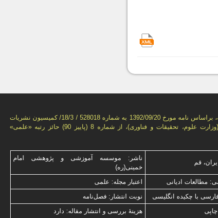
این فصل‌نامه، براساس نامه مورخ 1392/09/20 به شماره 528018 / 18/3/ كمیسیون نشریات
علمی كشور(وزارت علوم، تحقیقات و فناوری)، از شماره 8 (پاییز 90) حائز رتبه «علمی»
ناشر: موسسه آموزشی و پژوهشی امام
یران، قم
خمینی(ره)
: مطالعات ادیانی
اعتبار مجله: علمی
فارسی با چكیده انگلیسی
نوبت انتشار: فصل‌نامه
چاپی
هزینۀ بررسی و انتشار مقاله: دارد