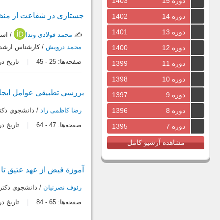
دوره 15
1403
جستاری در شفاعت از منظ
دوره 14
1402
دوره 13
1401
✍️
محمد فولادی وندا
/ است
محمد درویش
/ كارشناس ارشد 
دوره 12
1400
صفحه‌ها:
25
-
45
تاریخ دریافت:
دوره 11
1399
دوره 10
1398
بررسی تطبیقی عوامل ایجاد
دوره 9
1397
دوره 8
1396
رضا کاظمی راد
/ دانشجوي دكتر
صفحه‌ها:
47
-
64
تاریخ دریافت:
دوره 7
1395
مشاهده آرشیو کامل
آموزة فیض از عهد عتیق تا 
رئوف نصرتیان
/ دانشجوي دكتري
صفحه‌ها:
65
-
84
تاریخ دریافت: