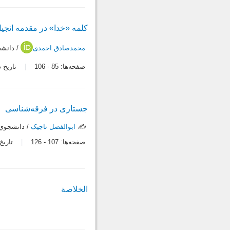
کلمه «خدا» در مقدمه انجیل 
محمدصادق احمدی
/ دانشج
صفحه‌ها:
85
-
106
تاریخ دریاف
جستاری در فرقه‌شناسی
✍️
ابوالفضل تاجیک
/ دانشجوي 
صفحه‌ها:
107
-
126
تاریخ در
الخلاصة