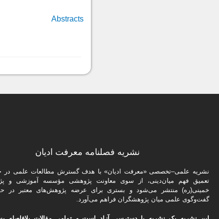
Abstracts
نشریه فصلنامه معرفت ادیان
نشریه علمی–تخصصی «معرفت ادیان» با هدف گسترش مطالعات علمی در حو
تعمیق فهم میان‌دینی، از سوی معاونت پژوهشی مؤسسه آموزشی و پژ
خمینی(ره) منتشر می‌شود و بستری برای عرضه پژوهش‌های معتبر در حو
گفت‌وگوی علمی میان پژوهشگران فراهم می‌آورد.
این نشریه یک نشریه با دسترسی آزاد است و تمامی مقالات بلافاصله پس