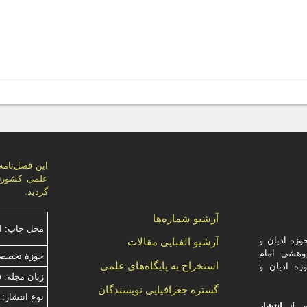
گردید.
آرشیو شماره‌ها
محل چاپ: ا
زه ادیان و
آرشیو الفبایی مقالات
وهشی امام
حوزۀ تخصصی
استخراج به پایگاه‌های علمی
زه ادیان و
زبان مجله: 
گستره جغرافیایی نویسندگان
نوع انتشار: 
 از انتشار