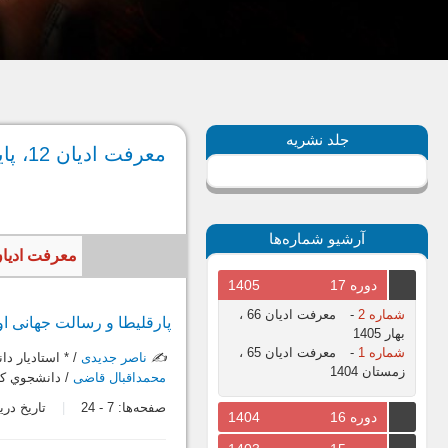
جلد نشریه
معرفت ادیان 12، پاییز 1391
آرشیو شماره‌ها
معرفت ادیان، سال 1391، جلد سوم، شماره چهار
دوره 17
1405
شماره 2
-
معرفت ادیان 66 ،
پارقلیطا و رسالت جهانی او 
بهار 1405
شماره 1
-
معرفت ادیان 65 ،
✍️
ناصر جدیدی
/ * استاديار دا
زمستان 1404
محمداقبال قاضی
/ دانشجوي کار
صفحه‌ها:
7
-
24
تاریخ دریافت: 7
دوره 16
1404