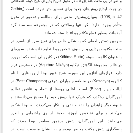
و نَص‌گرايي متعصبانۀ تِرَوادَه در طول تاريخ پذيراي هيچ گونه انعطافي
در جهت ابداع روش‌هاي جديد براي تفسير متن نبوده است (Gethin,
1998, p. 42). به‌بيان‌روشن‌تر، منعي براي مطالعه و تحقيق در متون
متأخر وجود ندارد؛ لکن تنها رسالاتي که در مجموعۀ سه سبد گرد
آمده‌اند، به‌طور قطع «کلام بودا» دانسته شده‌اند.
سومين دستورالعملي که به‌ شکل خاص براي تميز سره از ناسره در
سنت مکتوب بودايي و از سوي شخص بودا تعليم داده شده، سوره‌اي
با عنوان کالَمَه ـ سوته (Kālāma Sutta) در کَنُن پالي است که امروزه
در قالب مجموعۀ اَنْگوُترَه نيکايه (Aguttara Nikāya) در دسترس قرار
دارد. فرازهاي آغازين اين سوره، شرح عبور بودا از روستايي با نام
کشَريه (Kesariya) در منطقۀ چامپاران شرقي (East Champaran) در
ايالت بيهار (Bihar) است. اهالي روستا از تضاد و تناقض تعاليم
آموزگاران رهگذر، که هريک تنها روش خود را صحيح مي‌دانستند و
شيوۀ ديگر زاهدان را نقد و نفي و انکار مي‌کردند، به بودا شکوه
مي‌کنند و براي تشخيص آموزۀ صحيح، از وي راهنمايي و اندرز
مي‌طلبند. اين آموزگاران، شش برهمن معاصر بودا بودند که
پايه‌گذاري شش مکتب معاصر بوديسم به ايشان منسوب است. در