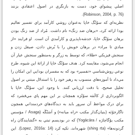
اصلي پيشواي خود، دست به بازنگري در اصول اعتقادي بزنند
(Robinson, 2004, p. 76).
نظريه‌اي که سوُنْگ خاپا به‌عنوان روشي کارآمد براي تفسير تعاليم
بودا ارائه کرد، «برهان ضد زنگ» نام داشت. مُراد از ضد زنگ بودن
برهان سوُنْگ خاپا، خدشه‌ناپذيري و کارآمدي آن است. او فرايند «از
مبادي تا مراد» در برهان خويش را با بُرش دادن، صيقل زدن و
سنجش فيزيکي «طلا»، که توسط يه زرگر و به‌منظور سنجش عيار آن
انجام مي‌شود، مقايسه کرد. هدف سوُنْگ خاپا از ارائۀ اين شيوه، طرح
نوعي روش‌شناسي «تفسير» بود که به مفسران بودايي اين امکان را
مي‌داد تا آموزه‌هاي منسوب به رهبر خود را با استدلال مبتني بر اصول
تحليل صحيح، با دقت ارزيابي کنند. با وجود اين، سوُنْگ خاپا با
الگوبرداري از کالَمَه سوُتْرَه همچنان بر اين مهم پاي مي‌فشرد که
براي درک مواعظ آن سرور بايد به ديدگاه‌هاي خردمنداني همچون
ناگارجوُنَه (بنيان‌گذار مکتب «راه ميانه») و اَسَنْگَه (Asaga / مؤسس
مکتب يوُگاچارَه / Yogācāra) که در بوديسم تبتي به «گشايندگان راه
گردونه‌ها» (shing rta) شهره‌اند، تکيه کرد (Lopez, 2016a: 14). اين