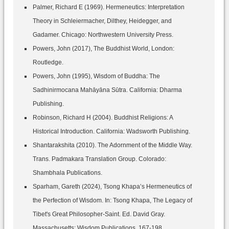
Palmer, Richard E (1969). Hermeneutics: Interpretation
Theory in Schleiermacher, Dilthey, Heidegger, and
Gadamer. Chicago: Northwestern University Press.
Powers, John (2017), The Buddhist World, London:
Routledge.
Powers, John (1995), Wisdom of Buddha: The
Sadhinirmocana Mahāyāna Sūtra. California: Dharma
Publishing.
Robinson, Richard H (2004). Buddhist Religions: A
Historical Introduction. California: Wadsworth Publishing.
Shantarakshita (2010). The Adornment of the Middle Way.
Trans. Padmakara Translation Group. Colorado:
Shambhala Publications.
Sparham, Gareth (2024), Tsong Khapa’s Hermeneutics of
the Perfection of Wisdom. In: Tsong Khapa, The Legacy of
Tibet's Great Philosopher-Saint. Ed. David Gray.
Massachusetts: Wisdom Publications, 167-198.