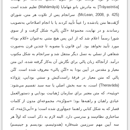
[Trāyastriśa] به مادرش بانو مَهامايا (Mahāmāyā) تعليم شده است
(McLean, 2008, p. 425). سرانجام پس از تلاوت هر متن، شوراي
اَرْهَت‌ها متن يادشده را عيناً تأييد کردند يا با انجام اصلاحاتي به‌تصويب
رساندند و در نهايت، مجموعۀ «کَنُنِ پالي» شکل گرفت و از سوي
شورا رسماً اعلام شد که از اين پس هيچ متني به‌عنوان «کلام بودا»
مورد تأييد نخواهد بود. اين قانون يا مصوبه تا چندين قرن به‌صورت
شفاهي از نسلي به نسل ديگر منتقل شد و سرانجام به ‌شکل مکتوب
درآمد. ازآنجاکه زبان پالي براي نگارش آن به‌کار گرفته شده، اين متن
معيار و مقدس در آيين بودا به «کَنُنِ پالي» معروف شده است. کَنُن
پالي که متن معيار در فرقۀ راست‌کيش و سنتي بودايي، تِرَوادَه
(Theravāda) است، به سه بخش اصلي يا سه سبد تفسيم مي‌شود:
«وينَيه»، که متن معتبر براي سازمان رُهبانيت بودايي و دستورالعمل
عبادي راهبان و راهبه‌ها بود؛ «سوَتْرَه»، مجموعه‌اي مدون از کلمات
قصار که به‌ شکل کتابي راهنما جمع‌آوري شده است؛ و «اَبي‌دَرْمَه»، که
ساختاري نظام‌مند و مدرسي دارد. البته لازم به ذکر است که اولاً هر
سه آيين مهم سرزمين شبه‌قاره (هندوئيسم، بوديسم و جينيسم)