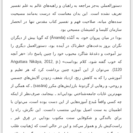
دستورالعملي به‌جز مراجعه به راهبان و راهبه‌هاي عالم به علم تفسير
تعريف نشده است. اين بدان معناست که درست به‌مانند مسيحيت
سده‌هاي ميانه، صلاحيت فهم و تفسير کتاب مقدس تنها در انحصار
سازمان کليسا و کشيشان مسيحي بود.
بودا در ميان پيروان خود، به آنَنْدَه (Ānanda) که گويا بيش از ديگران
نگران بروز بدعت‌هاي خطرناک در آينده بود، دستورالعمل ديگري را
نيز آموخت و دغدغۀ شاگرد محبوب خود را چنين پاسخ داد: «هر آنچه
که خوب گفته شود، کلام بوداست» (Aṅguttara Nikāya, 2012, p.
1120). مي‌توان از اين آموزه چنين برداشت کرد که هر تعليم و
آموزشي را که به کاهش رنج، ازدياد شعف، زدودن آلايش‌هاي جسمي
و روحي، و رهايي از گردونۀ باززايش‌هاي مکرر (sasāra) ـ که همگي از
مهم‌ترين غايات جامعه‌شناختي بودايي‌اند ـ بينجامد، صرف‌نظر از اينکه
چه کسي واقعاً مُبدع آموزه‌هايي از اين دست بوده است، مي‌توان با
اطمينان به سنت اصيل بودايي منتسب دانست. اين نگرش، راه را
براي بالندگي و شکوفايي سنت مکتوب بودايي در فِرق غير ـ
راست‌کيش باز و هموار مي‌کند و اين در حالي است که رُهبانيت صُلب