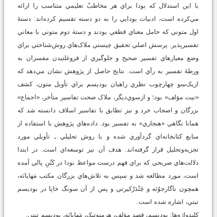
با اين استدلال که بودا براي هر مخاطبْ تعليمي متناسب را ارائه
مي‌کرده است، ادبيات بودايي را به دو دسته تقسيم کرده‌اند: دستۀ
اول متوني که حامل معناي قطعي بودند و دستة دوم متوني با معاني
تفسيرپذير. پرسش اصلي تحقيق چيستي ملاک‌هاي روش‌شناختي براي
وضع معيارهاي تفسير صحيح و جلوگيري از فروغلتيدن مفسران به
ورطۀ تفسير به رأي است. نتايج حاصل از پژوهش نشان مي‌دهد که
ازيک‌سو چهارچوب نظري راهبان بوديسم براي تأويل متون، کشف
«نيت مؤلف» بود؛ و ازسوي‌ديگر، ملاک صحت تفاسير متأخر، «اجماع»
بزرگان و اصحاب خرد و نيز تطابق با تفاسير اسلاف دانسته شد که
همانا نگاهي «هنجاري» به تفسير بود. داده‌هاي پژوهش با استفاده از
منابع کتابخانه‌اي گردآوري شده و با روش تحليلي ـ تأويلي مورد
تجزيه‌وتحليل قرار گرفته‌اند. هدف آن نيز توسعه‌اي است. در ابتدا
دلالت‌هاي صريحي که براي فهم درست مواعظ بودا در کَنُنِ پالي آمده
است، مورد مطالعه شد و سپس به تلاش‌هاي بزرگان مکتب مَهايانَه،
همچون ناگارجوُنَه و چَنْدَرْکيرتي و پس از آن سونگ خاپا در بوديسم
تبتي، اشاره شده است.
کليدواژه‌ها: بوديسم، قصد مؤلف، هرمنوتيک، مَهايانَه، بوديسم تبتي.