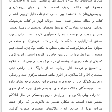
متن در سنت‌هاي بودايي» (1397)، تنها پژوهشي است که تا حدودي به
موضوع اين مقاله نزديک است، اما در ميان پژوهش‌هاي
بوديسم‌پژوهان شناخته‌شدۀ بين‌المللي، تحقيقات قابل توجهي اعم از
کتاب و مقاله منتشر شده است. دونالد لوپز در کتاب هرمنوتيک
بودايي، مجموعه مقالاتي که توسط محققان بوديسم در زمينۀ تفسير
متن در بوديسم نوشته شده را جمع‌آوري کرده است. جان پاورز،
محقق استراليايي دانشگاه کانبرا، در کتاب هرمنوتيک و سنت در
سوُتْرَۀ سَمْ‌هي‌نيرْمُوچَنَه، که متني متعلق به مکتب يوگاچارَه است، فهم
صحيح از مواعظ بودا در اين متن خاص را کاويده است. رابرت ثرْمَن
که يکي از نامدارترين انديشمندان در حوزۀ بوديسم تبتي است، علاوه
بر تصحيح و ترجمۀ آثار برجاي‌مانده از سُونْگ خاپا، راهب تبتي
سده‌هاي 14 و 15 ميلادي، در آثاري مانند فلسفۀ مرکزي تبت و زندگي
و تعاليم سُونْگ خاپا، تا حدودي به موضوع اين تحقيق توجه نشان داده
است. نويسندگان مقالات «راهنماي بوديسم شرق دور» که از سوي
انتشارات ويلي بلک‌ول و با ويرايش ماريو پوچسکي در سال 2014م
منتشر شده است، به ‌شکلي ضمني به تلاش‌هايي که براي حفظ
ميراث بودا از طريق ابداع ملاک‌هاي تفسيري صورت گرفته،