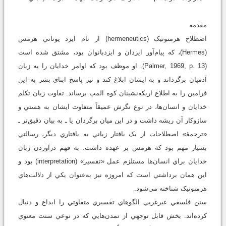
مقدمه
اصطلاح هرمنوتيک (hermeneutics) از نام ايزد يوناني هرمس
(Hermes)، که پيام‌آور ايزدان و ايزدبانوان بود، مشتق شده است
(Palmer, 1969, p. 13). او موظف بود که اوامر خدايان را به زبان
آدميان برگرداند و به ايشان ابلاغ کند و نيز پاسخ ابناي بشر به اين
فرامين را به اطلاع اريکه‌نشينان کوه المپ برساند. تفاوت زبان تکلم
خدايان و انسان‌ها، در نوع نگرش عميقاً متفاوت ايشان به هستي و
سازوکار آن ريشه داشت و در اين ميان برگردان يا ـ به بيان دقيق‌تر ـ
«ترجمۀ» اصطلاحات از يک بافتار زباني به بافتاري ديگر، رسالتي
بسيار مهم بود که هرمس بر عهده داشت. به فهم درآوردن زبان
خدايان براي انسان‌ها مستلزم عمل «تفسير» (interpretation) بود و
اين همان برداشتي است که امروزه نيز به‌عنوان يکي از دلالت‌هاي
هرمنوتيک شناخته مي‌شود.
سنن فلسفي غيرغربي الگوهاي تفسيري متفاوتي را ابداع و دنبال
کرده‌اند. بخش قابل توجهي از تمدن‌هايي که در نوعي سنت معنوي