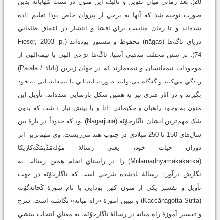
28). بُعد زماني ميان تدوين و تأليف اين متون در سنت مَهايانَه بدين
صورت توجيه شد که آنها به برخي از پيروان خاص بودا تعليم داده
شده‌اند و تا زمان مناسب براي افشا و انتشار در اعماق ظلماني
درياي ناگَه‌ها (nāgas) محفوظ و مستور بوده‌اند (Fieser, 2003, p.
74). در سنن مختلف مذهبي آسيا، ناگَه‌ها نژادي الهي يا نيمه‌الهي از
موجودات نيمه‌انسان و نيمه‌مارند که در جهان زيرين (پاتالا / Patala)
زندگي مي‌کنند و گه‌گاه مي‌توانند صورت انساني يا نيمه‌انساني به خود
بگيرند و در آثار هنري نيز به همين شکل بازنمايي شده‌اند. تأويل اين
متون به وجود راهبان و حکيماني دانا و با بينش نياز داشت که بدون
شک مهم‌ترين ايشان ناگارجوُنَه (Nāgārjuna) بود که حدوداً در بازۀ بين
سال‌هاي 150 تا 250 ميلادي در جنوب هند مي‌زيست. وي مهم‌ترين اثر
دوران حيات خود، يعني رسالۀ موُلَه‌مَدْيمَکَه‌کاريکا
(Mūlamadhyamakakārikā) را در راستاي انجام همين رسالت به
نگارش درآورد. رسالۀ يادشده شرحي است که ناگارجوُنَه در جهت
تأويل و تفسير يکي از متون کهن بودايي با نام سورۀ کَچانَه‌گوُته
(Kaccānagotta Sutta) و تبيين آموزۀ «راه ميانه» نگاشته است. شرح
و تفسير آموزۀ راه ميانه در رسالۀ ناگارجوُنَه، به ‌معناي انتخاب بينشي