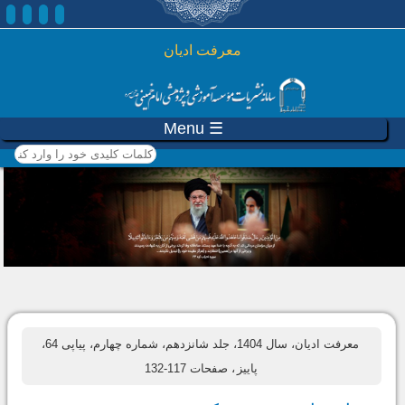
رفتن به محتوای اصلی
معرفت ادیان
☰ Menu
کلمات کلیدی خود را وارد
کنید
معرفت ادیان، سال 1404، جلد شانزدهم، شماره چهارم، پیاپی 64،
پاییز
، صفحات 117-132