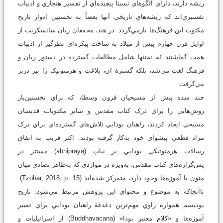
ريشه دارند، داراي الگوهاي نسبتاً پيچيده‌اي از تفسير هنجاري و ادبيات
تفسيري‌اند که ريشه‌هاي تاريخي آنها بعضاً به نخستين ادوار تاريخ
مکتوب اين فرهنگ‌ها بازمي‌گردد. در هند، محققان زبان سانسکريت از
اوايل قرن چهارم پيش از ميلاد به ساخت پيکره‌اي نظرگير از ادبيات
همت گماشتند که نه‌تنها شامل مطالعات گسترده در دستور زبان و
فرهنگ لغت مي‌شد، بلکه گسترۀ آن، بلاغت و هرمنوتيک را نيز دربر
مي‌گرفت.
چند سده پيش از مسيحيان قرون وسطا، که براي نخستين‌بار
روش‌هايي را براي درک کتاب مقدس و ساير مکتوبات قديسان
مسيحي ايجاد کردند، راهبان بودايي تلاش‌هاي گسترده‌اي براي درک
مراد قطعي پيشواي خود به‌کار گرفته بودند. اکثر قريب به اتفاق
رسالات هرمنوتيکي بودايي بر نياتِ (abhiprāya) مستتر در
پس‌گزاره‌هاي کتاب مقدس، به‌ويژه در مواردي که به‌ظاهر تضادي ميان
متون يا آموزه‌ها وجود دارد، متمرکز شده‌اند (Tzohar, 2018, p. 15).
تاآنجاکه به موضوع و محتواي اين پژوهش مرتبط مي‌شود، تاريخ
بوديسم همواره راوي مهم‌ترين دغدغۀ راهبان بودايي براي تمييز
آموزه‌ها و «کلام معتبر بودا» (Buddhavacana) از اسرائيليات و