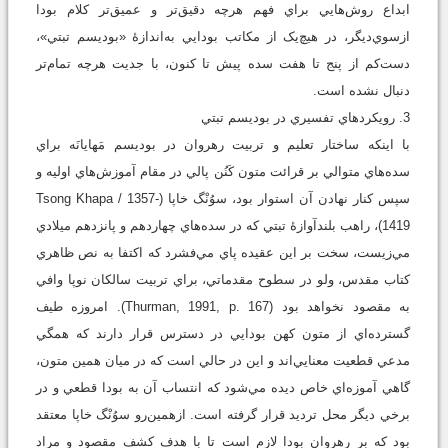
ابداع روش‌هايي براي فهم هرچه دقيق‌تر و عميق‌تر کلام بودا
ازسوي‌ديگر، در هيچ‌يک از مکاتب بودايي به‌اندازۀ «بوديسم تبتي»،
دست‌کم از پنج تا هفت سده پيش تا کنون، با جديت هرچه تمام‌تر
دنبال نشده است.
3. رويکردهاي تفسيري در بوديسم تبتي
با اينکه ساختار تعليم و تربيت رهروان در بوديسم مَهايانَه براي
سده‌هاي متوالي بر قرائت متون کَنُن پالي در مقام آموزش‌هاي اوليه و
سپس کنار نهادن آن استوار بود، سوُنْگ خاپا (Tsong Khapa / 1357-
1419)، راهب بلندآوازۀ تبتي که در سده‌هاي چهاردهم و پانزدهم ميلادي
مي‌زيست، سخت بر اين عقيده پاي مي‌فشرد که اکتفا به نص ظاهري
کتاب مقدس، ولو در سطوح مقدماتي، براي تربيت سالکان نوپا وافي
به مقصود نخواهد بود (Thurman, 1991, p. 167). امروزه طيف
گسترده‌اي از متون کهن بودايي در دسترس قرار دارند که همگي
مدعي قطعيت معنايي‌اند و اين در حالي است که در ميان همين متون،
گاهي آموزه‌اي خاص ديده مي‌شود که انتساب آن به بودا قطعي و در
برخي ديگر محل ترديد قرار گرفته است. ازهمين‌رو سوُنْگ خاپا معتقد
بود که بر رهروان بودا لازم است تا با هدف کشف مقصود و مراد