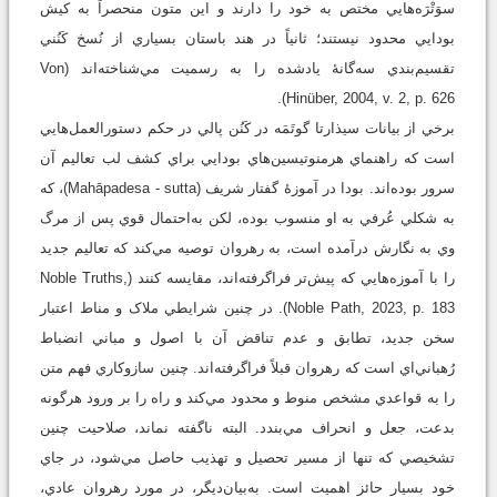
سوَتْرَه‌هايي مختص به خود را دارند و اين متون منحصراً به کيش
بودايي محدود نيستند؛ ثانياً در هند باستان بسياري از نُسخ کَنُني
تقسيم‌بندي سه‌گانۀ يادشده را به رسميت مي‌شناخته‌اند (Von
Hinüber, 2004, v. 2, p. 626).
برخي از بيانات سيذارتا گوتَمَه در کَنُن پالي در حکم دستورالعمل‌هايي
است که راهنماي هرمنوتيسين‌هاي بودايي براي کشف لب تعاليم آن
سرور بوده‌اند. بودا در آموزۀ گفتار شريف (Mahāpadesa - sutta)، که
به‌ شکلي عُرفي به او منسوب بوده، لکن به‌احتمال قوي پس از مرگ
وي به نگارش درآمده است، به رهروان توصيه مي‌کند که تعاليم جديد
را با آموزه‌هايي که پيش‌تر فراگرفته‌اند، مقايسه کنند (Noble Truths,
Noble Path, 2023, p. 183). در چنين شرايطي ملاک و مناط اعتبار
سخن جديد، تطابق و عدم تناقض آن با اصول و مباني انضباط
رُهباني‌اي است که رهروان قبلاً فراگرفته‌اند. چنين سازوکاري فهم متن
را به قواعدي مشخص منوط و محدود مي‌کند و راه را بر ورود هرگونه
بدعت، جعل و انحراف مي‌بندد. البته ناگفته نماند، صلاحيت چنين
تشخيصي که تنها از مسير تحصيل و تهذيب حاصل مي‌شود، در جاي
خود بسيار حائز اهميت است. به‌بيان‌ديگر، در مورد رهروان عادي،