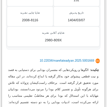
132
تاریخ پذیرش
شاپا چاپی نشریه
2008-8116
1404/03/07
شاپای آنلاین نشریه
2980-809X
10.22034/marefateadyan.2025.5001669
doi
چکیده:
الگوها و رویکردهایی که مفسران بودایی برای دستیابی به قصد
و نیت قطعی پیشوای خود به‌کار گرفته یا ابداع کرده‌اند، در این مقاله
مورد تحقیق قرار گرفته است. برخلاف راست‌کیشان تِرَوادَه که تلاش
برای هرگونه تأویل و تفسیر کلام بودا را مردود می‌دانستند، بوداییان
مَهایانَه با این استدلال که بودا برای هر مخاطبْ تعلیمی متناسب را
ارائه می‌کرده است، ادبیات بودایی را به دو دسته تقسیم کرده‌اند: