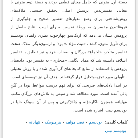
دستۀ اول متونی که حامل معنای قطعی بودند و دستة دوم متونی با
معانی تفسیرپذیر. پرسش اصلی تحقیق چیستی ملاک‌های
روش‌شناختی برای وضع معیارهای تفسیر صحیح و جلوگیری از
فروغلتیدن مفسران به ورطۀ تفسیر به رأی است. نتایج حاصل از
پژوهش نشان می‌دهد که ازیک‌سو چهارچوب نظری راهبان بودیسم
برای تأویل متون، کشف «نیت مؤلف» بود؛ و ازسوی‌دیگر، ملاک صحت
تفاسیر متأخر، «اجماع» بزرگان و اصحاب خرد و نیز تطابق با تفاسیر
اسلاف دانسته شد که همانا نگاهی «هنجاری» به تفسیر بود. داده‌های
پژوهش با استفاده از منابع کتابخانه‌ای گردآوری شده و با روش تحلیلی
ـ تأویلی مورد تجزیه‌وتحلیل قرار گرفته‌اند. هدف آن نیز توسعه‌ای است.
در ابتدا دلالت‌های صریحی که برای فهم درست مواعظ بودا در کَنُنِ
پالی آمده است، مورد مطالعه شد و سپس به تلاش‌های بزرگان مکتب
مَهایانَه، همچون ناگارجوُنَه و چَنْدَرْکیرتی و پس از آن سونگ خاپا در
بودیسم تبتی، اشاره شده است.
کلمات کلیدی:
بوديسم
قصد مؤلف
هرمنوتيک
مَهايانَه
بوديسم تبتي