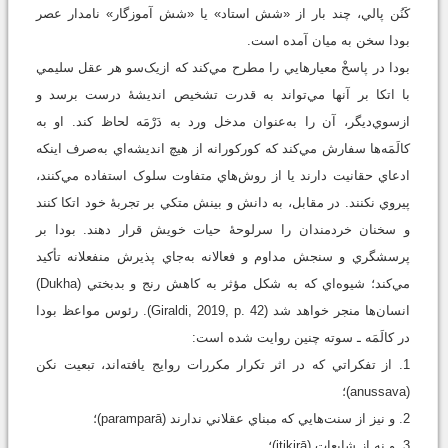
کَنُن پالي، چند بار از «شش استاد» يا «شش آموزگار» نامدار عصر
بودا سخن به ‌ميان آمده است.
بودا در پاسخْ معيارهايي را مطرح مي‌کند که ازيک‌سو هر عقل سليمي
با اتکا بر آنها مي‌تواند به قدرت تشخيص انديشۀ درست برسد و
ازسوي‌ديگر، آن را به‌عنوان مدخل ورد به دَرْمَه لحاظ کند. او به
کالَمَه‌ها سفارش مي‌کند که کورکورانه از هيچ انديشه‌اي به‌صرف اينکه
ادعاي حقانيت دارند يا از روش‌هاي متفاوت سلوک استفاده مي‌کنند،
پيروي نکنند. در مقابل، به دانش و بينش متکي بر تجربۀ خود اتکا کنند
و سخنان خردمندان را سرلوحۀ حيات خويش قرار دهند. بودا بر
پرسشگري و سنجش مداوم و فعالانه به‌جاي پذيرش منفعلانه تأکيد
مي‌کند؛ شيوه‌اي که به‌ شکل مؤثر به کاهش رنج و بدبختي (Dukha)
انسان‌ها منجر خواهد شد (Giraldi, 2019, p. 42). رئوس مواعظ بودا
در کالَمَه ـ سوته چنين روايت شده است:
1. از تفکراتي که در اثر تکرار مکررات روايج يافته‌اند، تبعيت نکن
(anussava)؛
2. و نيز از سنت‌هايي که مبناي عقلاني ندارند (paramparā)؛
3. و نه از شايعات (itikirā)؛