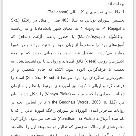
پرداخته‌اند.
1. دلالت‌هاي تفسيري در کَنُن پالي (Pāli canon)
نخستين شوراي بودايي به سال 483 قبل از ميلاد در راجَگَهَ (Skt.
Rājagha; P. Rājagaha / به ‌معناي شهر پادشاهان) و به ‌رياست
مَهاکاشْيپَه (Mahākāśyapa) با حضور پانصد اَرْهَت (arhat) که
آموزه‌هاي بودا را مستقيماً از زبان خود او شنيده بودند و در شورا
مطرح مي‌کردند، تشکيل شد. ارهت‌ها راهباني بودند که بر همۀ
آلايش‌هاي روحي (kleśa) فائق آمده‌اند و روايات يا برداشت‌هايشان به
تعصب يا فرقه‌گرايي آلوده نبود. آنَنْدَه که خادم شخصي و از
محبوب‌ترين شاگردان بودا بود، مواعظ (S. sūtra; P. sutta) استاد را
قرائت کرد و اوپالي (Upāli) نيز آموزه‌هاي مرتبط با نظم و سازمان
رُهبانيت بودايي را که سبد وينيه (Vinaya Piaka) را شکل دادند، بيان
کرد (In the Buddha's Words, 2005, p. 112). بر اساس آنچه در
روايات متأخرتر آمده، اَنُورودَه در شوراي راجَگَهَ آموزۀ عالي را که با
نام سبد اَبي‌دَرْمَه (Abhidhamma Piaka) شناخته مي‌شود، بازگو کرد؛
مجموعه‌اي از رسالات مدرَسي که تعاليم دو مجموعۀ اول را نظام‌مند
کرده و گويا توسط بودا در طول اقامتي سه‌ماهه در بهشت