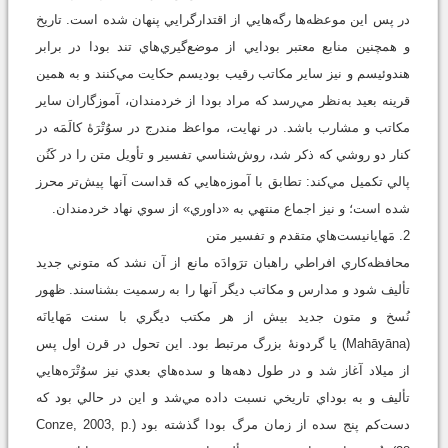
در پس اين موعظه‌ها رگه‌هايي از اقتدارگرايي پنهان شده است. تاريخ
و همچنين منابع معتبر بودايي از موضع‌گيري‌هاي تند بودا در برابر
هندوئيسم و نيز ساير مکاتب رقيب بوديسم حکايت مي‌کنند و به همين
قرينه بعيد به‌نظر مي‌رسد که مراد بودا از خردمندان، آموزگاران ساير
مکاتب و مشارب باشد. در نهايت، مواعظ مندرج در سوُتْرَۀ کالَمَه در
کنار دو روشي که ذکر شد، روش‌شناسي تفسير و تأويل متن را در کَنُن
پالي تکميل مي‌کند: تطابق با آموزه‌هايي که قداست آنها پيش‌تر محرز
شده است؛ و نيز اجماع منتهي به «داوري» از سوي نهاد خردمندان.
2. مَهايانيست‌هاي متقدم و تفسير متن
محافظه‌کاري افراطي راهبان ترَوادَه مانع از آن نشد که متوني جديد
تأليف شود و مدارس و مکاتب ديگر آنها را به رسميت بشناسند. ظهور
نُسخ و متون جديد بيش از هر مکتب ديگري با سنت مَهايانَه
(Mahāyāna) يا گردونۀ بزرگ مرتبط بود. اين تحول در قرن اول پس
از ميلاد آغاز شد و در طول دهه‌ها و سده‌هاي بعدي نيز سوُتْرَه‌هايي
تأليف و به بوداي تاريخي نسبت داده مي‌شد و اين در حالي بود که
دست‌کم پنج سده از زمان مرگ بودا گذشته بود (Conze, 2003, p.