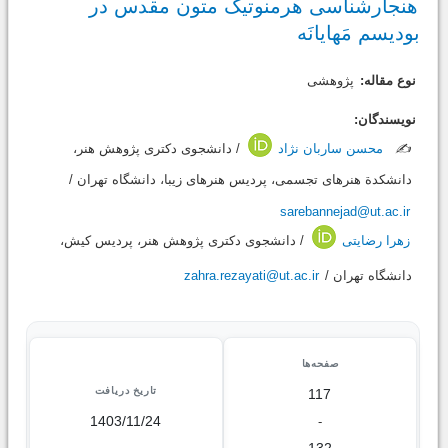
هنجارشناسی هرمنوتیک متون مقدس در
بودیسم مَهایانَه
نوع مقاله:
پژوهشی
نویسندگان:
✍️
محسن ساربان نژاد
/ دانشجوی دکتری پژوهش هنر،
دانشکدة هنرهای تجسمی، پردیس هنرهای زیبا، دانشگاه تهران /
sarebannejad@ut.ac.ir
زهرا رضایتی
/ دانشجوی دکتری پژوهش هنر، پردیس کیش،
دانشگاه تهران /
zahra.rezayati@ut.ac.ir
صفحه‌ها
تاریخ دریافت
117
1403/11/24
-