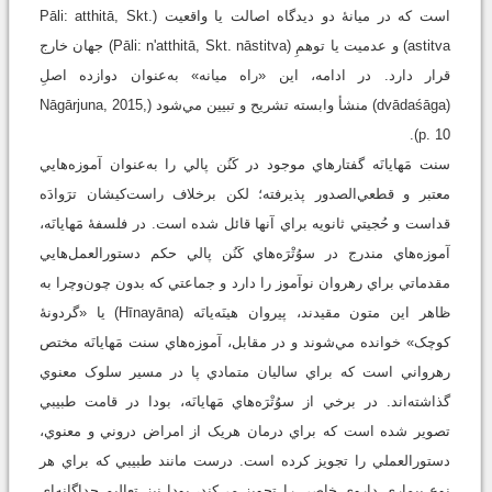
است که در ميانۀ دو ديدگاه اصالت يا واقعيت (Pāli: atthitā, Skt.
astitva) و عدميت يا توهمِ (Pāli: n'atthitā, Skt. nāstitva) جهان خارج
قرار دارد. در ادامه، اين «راه ميانه» به‌عنوان دوازده اصلِ
(dvādaśāga) منشأ وابسته تشريح و تبيين مي‌شود (Nāgārjuna, 2015,
p. 10).
سنت مَهايانَه گفتارهاي موجود در کَنُن پالي را به‌عنوان آموزه‌هايي
معتبر و قطعي‌الصدور پذيرفته؛ لکن برخلاف راست‌کيشان ترَوادَه
قداست و حُجيتي ثانويه براي آنها قائل شده است. در فلسفۀ مَهايانَه،
آموزه‌هاي مندرج در سوُتْرَه‌هاي کَنُن پالي حکم دستورالعمل‌هايي
مقدماتي براي رهروان نوآموز را دارد و جماعتي که بدون چون‌وچرا به
ظاهر اين متون مقيدند، پيروان هينَه‌يانَه (Hīnayāna) يا «گردونۀ
کوچک» خوانده مي‌شوند و در مقابل، آموزه‌هاي سنت مَهايانَه مختص
رهرواني است که براي ساليان متمادي پا در مسير سلوک معنوي
گذاشته‌اند. در برخي از سوُتْرَه‌هاي مَهايانَه، بودا در قامت طبيبي
تصوير شده است که براي درمان هريک از امراض دروني و معنوي،
دستورالعملي را تجويز کرده است. درست مانند طبيبي که براي هر
نوع بيماري داروي خاصي را تجويز مي‌کند، بودا نيز تعاليم جداگانه‌اي