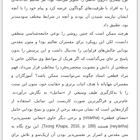
را به افراد با ظرفيت‌هاي گوناگون عرضه کرد و پيام خود را با آنچه
ايشان نيازمند شنيدن آن بودند و آنچه در شرايط مختلف سودمندتر
بود، تطبيق داد.
هرچند ممکن است که چنين روشي را نوعي جامعه‌شناسي منطقي
دانست، لکن اين رويکرد براي مفسران تعاليم بودا و متون مقدس
بودايي چالش‌هاي فراواني را به‌دنبال داشت و اين پرسش را بدون
پاسخ بر جاي مي‌گذاشت که اگر هريک از مواعظ وي سالکي خاص با
سطحي از دانش و معنويت منحصربه‌فرد را مخاطب قرار مي‌داد، فهم
مراد قطعي استاد چگونه مي‌توانست ممکن باشد؟ آموزگاران و
مفسران مَهايانَه با هدف اثبات برتري و حقانيت خود، متون اين سنت
را با به‌کارگيري طيف وسيعي از «تماثيل» به نگارش درآوردند.
عام‌ترين و فراگيرترين صورت کاربست اين تماثيل، استفاده از
گزاره‌هايي است که نشان مي‌دهد برخي از متون و نسخ بودايي حامل
«معناي قطعي» (nītārtha) و برخي ديگر حاوي «معاني تفسيرپذير»
(neyārtha) هستند (Tsong Khapa, 2016, p. 189). اين نوع نگاه به
متن مقدس و اصرار بر تفسيرپذير بودن آن ازيک‌سو و تلاش براي