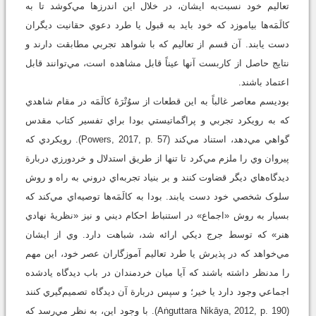
تعاليم خود نسبت‌به ايشان، در خلال اين اندرزها مي‌کوشد تا به
کالَمَه‌ها بياموزد که خود بايد به قبول يا طرد دعوي حقانيت ديگران
دست يابند. آن قسم از تعاليم که با شواهد تجربي مطابقت دارند و
نتايج حاصل از کاربست آنها عيناً قابل مشاهده است، مي‌توانند قابل
اعتماد باشند.
بوديسم معاصر غالباً به اين قطعات از سوُتْرَۀ کالَمَه در مقام شاهدي
که به رويکرد تجربي و پراگماتيستي بودا براي تفسير کتاب مقدس
گواهي مي‌دهد، استناد مي‌کند (Powers, 2017, p. 57). رويکردي که
پيروان وي را ملزم مي‌کرد تا تنها از طريق استدلال و خردورزي دربارة
ديدگاه‌هاي ديگر قضاوت کنند و بر بنياد تجربه‌اي دروني به راه و روش
سلوک شخصي خود دست يابند. بودا به کالَمَه‌ها توصيه‌اي مي‌کند که
بسيار به روش «اجماع» در استنباط احکام ديني و نيز «نظريۀ نهادي
هنر» که توسط جرج ديکي ارائه شد، شباهت دارد. وي از ايشان
مي‌خواهد که در پذيرش يا طرد تعاليم آموزگاران عصر خود، اين مهم
را مدنظر داشته باشند که آيا ميان خردمندان در باب ديدگاه يادشده
اجماعي وجود دارد يا خير؛ و سپس دربارة آن ديدگاه تصميم‌گيري کنند
(Aṅguttara Nikāya, 2012, p. 190). با وجود اين، به ‌نظر مي‌رسد که