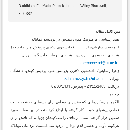
Buddhism. Ed. Mario Poceski. London: Willey Blackwell,
363-382.
متن کامل مقاله:
هنجارشناسي هرمنوتيک متون مقدس در بوديسم مَهايانَه
 محسن ساربان‌نژاد / دانشجوي دکتري پژوهش هنر، دانشکدة
هنرهاي تجسمي، پرديس هنرهاي زيبا، دانشگاه تهران
sarebannejad@ut.ac.ir
زهرا رضايتي/ دانشجوي دکتري پژوهش هنر، پرديس کيش، دانشگاه
تهران
zahra.rezayati@ut.ac.ir
دريافت: 24/11/1403 - پذيرش: 07/03/1404
چکيده
الگوها و رويکردهايي که مفسران بودايي براي دستيابي به قصد و نيت
قطعي پيشواي خود به‌کار گرفته يا ابداع کرده‌اند، در اين مقاله مورد
تحقيق قرار گرفته است. برخلاف راست‌کيشان تِرَوادَه که تلاش براي
هرگونه تأويل و تفسير کلام بودا را مردود مي‌دانستند، بوداييان مَهايانَه