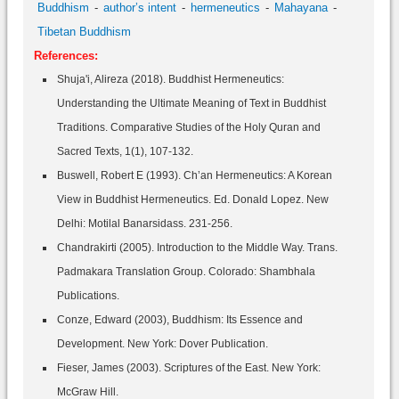
Buddhism
author’s intent
hermeneutics
Mahayana
Tibetan Buddhism
References:
Shuja'i, Alireza (2018). Buddhist Hermeneutics:
Understanding the Ultimate Meaning of Text in Buddhist
Traditions. Comparative Studies of the Holy Quran and
Sacred Texts, 1(1), 107-132.
Buswell, Robert E (1993). Ch’an Hermeneutics: A Korean
View in Buddhist Hermeneutics. Ed. Donald Lopez. New
Delhi: Motilal Banarsidass. 231-256.
Chandrakirti (2005). Introduction to the Middle Way. Trans.
Padmakara Translation Group. Colorado: Shambhala
Publications.
Conze, Edward (2003), Buddhism: Its Essence and
Development. New York: Dover Publication.
Fieser, James (2003). Scriptures of the East. New York:
McGraw Hill.