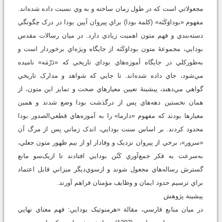
مجعولاتي است که در طول زمان ساخته و به وي نسبت داده شده‌اند.
مفهوم «بوداوَکَنَه» (کلمة بودا) براي پيروان آيين بودا در درک چگونگي
دسته‌بندي و فهم متون اهميت زيادي دارد. در ميان رسالات مقدس
بودايي، مجموعۀ متون بوداوَکَنَه از جايگاه ويژه‌اي برخوردار است و
به‌طورکلي در جايگاه آموزه‌هاي بوداي تاريخي که «دَرْمَه» ناميده
مي‌شود، جاي داده شده‌اند. تا جايي که شواهد و مدارک تاريخي
گواهي مي‌دهند، پيشينۀ تعيين معيارهاي صحت و تمايز اين متون، از
همان نخستين دهه‌هاي پس از درگذشت بودا وضع شدند و همين
معيارها بودند که مفهوم «دارما» را به آموزه‌هاي قطعي‌الصدور بودا
محدود کردند. بر اساس سنت بودايي، اندک زماني پس از مرگ آن
«سرور»، برخي از پيروان نزديک و وفادار او از بيم ظهور متون جعلي،
به‌سرعت به فکر جمع‌آوري کَنُن بودايي افتادند تا ازيک‌سو مانع
گسترش رساله‌هاي مجعول شوند و ازسوي‌ديگر ميزاني قابل اعتماد
براي ترسيم حدود ايمان و وظايف مؤمنان فراهم آورند.
پيشينة پژوهش
در ميان منابع فارسي، مقالة «هرمنوتيک بودايي: فهم معناي نهايي