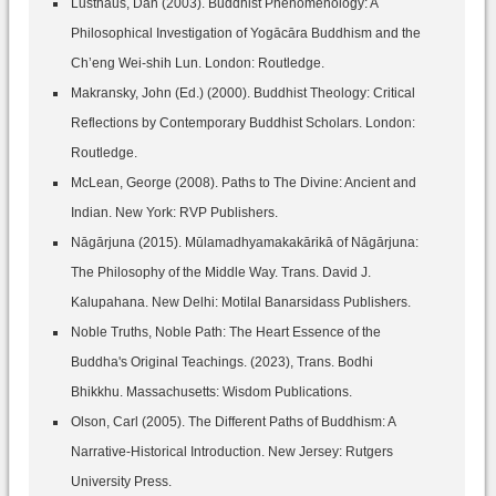
Lusthaus, Dan (2003). Buddhist Phenomenology: A
Philosophical Investigation of Yogācāra Buddhism and the
Ch’eng Wei-shih Lun. London: Routledge.
Makransky, John (Ed.) (2000). Buddhist Theology: Critical
Reflections by Contemporary Buddhist Scholars. London:
Routledge.
McLean, George (2008). Paths to The Divine: Ancient and
Indian. New York: RVP Publishers.
Nāgārjuna (2015). Mūlamadhyamakakārikā of Nāgārjuna:
The Philosophy of the Middle Way. Trans. David J.
Kalupahana. New Delhi: Motilal Banarsidass Publishers.
Noble Truths, Noble Path: The Heart Essence of the
Buddha's Original Teachings. (2023), Trans. Bodhi
Bhikkhu. Massachusetts: Wisdom Publications.
Olson, Carl (2005). The Different Paths of Buddhism: A
Narrative-Historical Introduction. New Jersey: Rutgers
University Press.