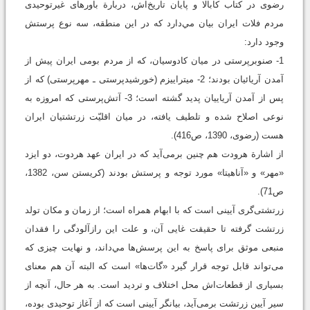
رضوی در کتاب کابالا و پایان تاریخ‌اش، دربارة باورهای غیرتوحیدی
مردم فلات ایران بیان مي‌دارد که در این منطقه، سه نوع پرستش
وجود دارد:
1- صنوبرپرستی در میان کادوسیان، که از مردم بومی ایران پیش از
آمدن آریائیان بودند؛ 2- میترايیزم (خورشیدپرستی ـ مهرپرستی) که از
پس از آمدن آریايیان پدید گشته است؛ 3- آتش‌پرستی که امروزه به
نوعی اصلاح شده و تلطیف یافته، در میان اقلیّت زرتشتیان ایران
هست (رضوی، 1390، ص416).
از اشارة هرودت هم چنین برمی‌آید که در ایران عهد هردوت، دو ایزد
«مهر» و «آناهیتا» مورد توجه و پرستش بودند (کریستن سن، 1382،
ص71).
زرتشتی‌گری آیینی است که با ابهام همراه است؛ از زمان و مکان تولد
زرتشت گرفته تا حقیقت غایی آن، و علت این رازآلودگی را فقدان
منبعی موثق برای پاسخ به این پرسش‌ها مي‌داند، و نهایت چیزی که
می‌تواند قابل توجه قرار گیرد «گات‌ها» است که البته آن هم معنای
بسیاری از قطعات‌اش محل اختلاف و تردید است. به هر حال، آنچه از
سیر آیین زرتشت برمی‌آید، بیانگر آیینی است که از آغاز توحیدی بوده،