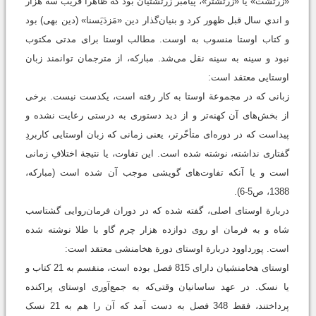
«زرتشت» یا «زَرتُشتَر»، پیامبر زرتشتیان بود که ظاهراً قريب سه هزار
و اندي سال قبل ظهور کرد و بنیان‌گذار دین «مَزدَیَسنا» (دین بهی) بود
و کتاب اوستا منسوب به اوست. مطالب اوستا برای مدتی مکتوب
نبود و سینه به سینه نقل می‌شد. مبارکه، از مترجمان توانمند زبان
اوستایی معتقد است:
زبانی که در مجموعة اوستا به کار رفته است، یکدست نیست. برخی
از بخش‌های آن کهنه‌تر و از دید دستوری به درستی رعایت نشده و
پیداست که در دوره‌ای متأخّرتر، یعنی زمانی که زبان اوستایی کاربردِ
گفتاری نداشته، نوشته شده است. این تفاوت، یا نتیجة اختلافِ زمانی
است و یا آنکه تفاوت‌های گویشی موجب آن شده است (مبارکه،
1388، ص5-6).
دربارة اوستای اصلی، گفته شده که در دوران فرمان‌روایی گشتاسب
شاه و به فرمان او روی دوازده هزار چرم گاو با طلا نوشته شده
است. پورداوود دربارة اوستای دورة هخامنشی معتقد است:
اوستای هخامنشیان دارای 815 فصل بوده است، منقسم به 21 کتاب و
یا نسک. در عهد ساسانیان وقتی‌که به جمع‌آوری اوستای پراکنده
پرداختند، فقط 348 فصل به دست آمد که آن را هم به 21 نسک