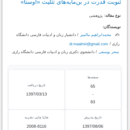
ثنویت قدرت در بن‌مایه‌های تثلیث «اوستا»
نوع مقاله:
پژوهشی
نویسندگان:
✍️
محمدابراهیم مالمیر
/ دانشیار زبان و ادبیات فارسی دانشگاه
رازی /
dr.maalmir@gmail.com
سحر یوسفی
/ دانشجوی دکتری زبان و ادبیات فارسی دانشگاه رازی
صفحه‌ها
تاریخ دریافت
65
1397/03/13
-
83
تاریخ پذیرش
شاپا چاپی نشریه
2008-8116
1397/08/06