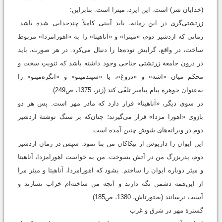
(خدایان شر) است. این ایزد، میترا است. بنابراین:
زرتشتی‌گری در این زمانه، باید آیینی کاملاً چندخدایی شده باشد.
زمانی که اردشیر دوم، «میترا» و «آناهیتا» را به «اهورامزدا» مربوط
ساخت، در واقع، گرایش توده‌ها را دنبال می‌کرد. در هر صورت، باید
در درون جامعة زرتشتی جناحی وجود داشته باشد که ثنویتِ سخت و
محکم میان «اشه» و «دروغ»، یا «سپندمینو» و «انگره‌مینو» را
به‌عنوان جوهرة پیام پیامبر تلقّی کند (زنر، 1375، ص249).
در سوی دیگر، «آناهیتا» قرار دارد که مادر مهر است. پس هر دو
بازوی «اهورا مزدا» قرار می‌گیرند؛ چنان‌که بر سنگ نوشتة اردشیر
دوم در ویرانه‌های شوش چنین آمده است:
این ایوان را داریوش از نیکاکان من بنا نمود. سپس در زمان اردشیر
دوم، پدربزرگ من در آتش بسوخت. من به خواست اهورامزدا، آناهیتا
و میثر دوباره ایوان را ساختم. بشود که اهورامزدا، آناهیتا و میثر مرا
از این‌همه دشمن نگه دارند و آنچه من ساخته‌ام خراب نسازند و
آسیب نرسانند (بختورتاش، 1380، ص185).
گسترة مهر در شرق و غرب