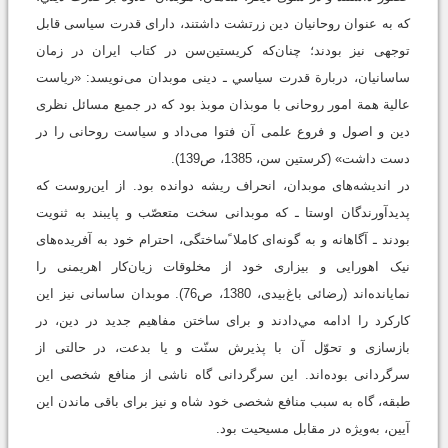
که به عنوان روحانیان دین زرتشت داشتند، دارای قدرت سیاسی قابل
توجهی نیز بودند؛ چنان‌که کريستین‌سن در کتاب ایران در زمان
ساسانیان، دربارة قدرت سیاسي ـ دینی موبدان می‌نویسد: «ریاست
عالیة همة امور روحانی با موبذان موبذ بود که در جمیع مسائل نظری
دین و اصول و فروع علمی آن فتوا می‌داد و سیاست روحانی را در
دست داشت» (کرستین سن، 1385، ص139).
در اندیشه‌های موبدان، انحراف ریشه دوانده بود. از این‌روست که
پدیدآورندگان اوستا ـ که موبدانی سخت متعصّب و پایبند به ثنویت
بودند ـ آگاهانه و به گونه‌ای کاملا ًساختگی، احترام خود به آفریده‌های
نیک اهورایی و بیزاری خود از مخلوقات زیان‌کار اهریمنی را
نمایانده‌اند (رضائی باغ‌بیدی، 1380، ص76). موبدان ساسانی نیز این
کارکرد را ادامه مي‌دادند و برای ساختن مفاهیم جدید در دین، در
بازسازی و تحوّل آن با پذیرش سنّت و یا بدعت، در حالتی از
سرگردانی بوده‌اند. این سرگردانی گاه ناشی از منافع شخصی این
طبقه، گاه به سبب منافع شخصی خود شاه و نیز برای باقی ماندن این
آیین، به‌ویژه در مقابل مسیحیت بود.