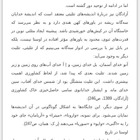
اما در ادامه از توحید دور گشته است.
آزادگان نیز دربارۀ اندیشه‌های تثلیثی معتقد است که اندیشة خدایان
سه‌گانه ریشه در باورهای کهن هندی دارد و به نظر می‌رسد که
خاستگاه آن در کیش‌های خورشیدی باشد. پیشینة ایجاد مثلثی نوین در
قدرت‌های ثنوی، محدود به باورهای مؤثر افتاده در اوستا نیست، بلکه
در بابل نیز با بررسی در ادوار سه‌گانه می‌بینیم که از تثلیثی، تثلیث
دیگر به وجود می‌آید:
آنو خدای آسمان، بل خدای زمین، و اِ آ خدای آب‌های روی زمین و زیر
زمین شدند. تثلیث بعدی که پیدا شد، از لحاظ کشاورزی اهمیت
بیشتری داشت. این تثلیث متشکّل بود از: شمس خدای آفتاب، سین
خدای ماه، و ایشتار خدابانوی سامی حاصل‌خیزی خاک کشاورزی
(آزادگان، 1389، ص246).
از سوی ديگر، این جایگاه‌ها به اشکال گوناگونی در آن اندیشه‌ها
نمایان می‌شود. برای نمونه، «وارونا»، «میترا» و «آریامان» جای خود
را به «اگنی»، «وایو» و «سوریا» می‌دهند (ر.ک: همان، ص247).
اوستا در تاریخ