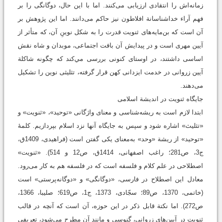
زمانه‌اش را انتقادی ارزیابی می‌کنند. اما با این حال، دوگانگی را بر
فهم آراء خداشناسانة افلاطون نیز حاکم می‌دانند. اما این پژوهش بر
آن است که بن‌مایه‌های ثنویت قدرت را به شکل نوینِ آن، که متأثر از
آیین مهری است و در پیدایش آن بافت اجتماعی، موبدان و شاه نقش
اساسی داشتند، در اوستای کنونی بررسی مي‌کند که چگونه شاکلة
آیین زروانی در خدمت ایزدانی کهن قرار گرفته، تثلیثی نوین را تشکیل
می‌دهند.
جایگاه ثنویت در اندیشة اسلامی
ابتدا لازم است به ریشه‌شناسی و معنای واژگانی «توحید»، «ثنویت» و
«تثلیث» اشاره شود و سپس به جایگاه آنها نزد اسلام بپردازیم. کلمۀ
«توحید» از ریشة «وحد» به‌معنای یکی گفتن است (فراهیدی، 1409ق،
ج3، ص281؛ راغب اصفهانی، 1414ق، ص12 و 514). «ثنویت»
اصطلاحی در علم کلام و فلسفه است که در فلسفه هم به کار می‌رود.
معادل این اصطلاح در فارسی، «دوگانگی» و «دوگانه‌پرستی» است
(خاتمی، 1370، ص89؛ سجّادی، 1373، ج1، ص619؛ صلیبا، 1366،
ص272). اما نکتة قابل ذکر در این حوزه، آن است که آنچه در قالب
ثنویت در آیین‌های زروانی، گنوسی و مانند آن مطرح می‌شود، تعریفی