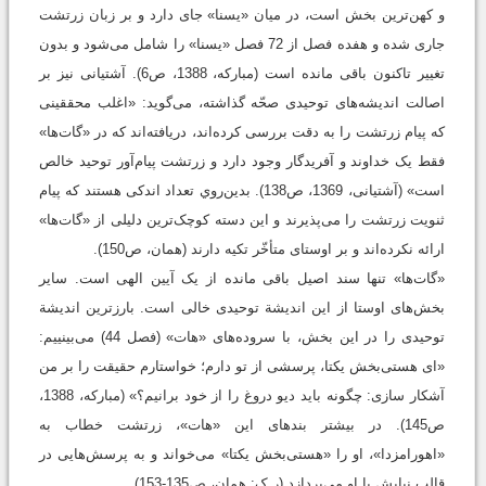
و کهن‌ترین بخش است، در میان «یسنا» جای دارد و بر زبان زرتشت
جاری شده و هفده فصل از 72 فصل «یسنا» را شامل می‌شود و بدون
تغییر تاکنون باقی مانده است (مبارکه، 1388، ص6). آشتیانی نیز بر
اصالت اندیشه‌های توحیدی صحّه گذاشته، می‌گوید: «اغلب محققینی
که پیام زرتشت را به دقت بررسی کرده‌اند، دریافته‌اند که در «گات‌ها»
فقط یک خداوند و آفریدگار وجود دارد و زرتشت پیام‌آور توحید خالص
است» (آشتیانی، 1369، ص138). بدين‌روي تعداد اندکی هستند که پیام
ثنویت زرتشت را می‌پذیرند و این دسته کوچک‌ترین دلیلی از «گات‌ها»
ارائه نکرده‌اند و بر اوستای متأخّر تکیه دارند (همان، ص150).
«گات‌ها» تنها سند اصیل باقی مانده از یک آیین الهی است. سایر
بخش‌های اوستا از این اندیشة توحیدی خالی است. بارزترین اندیشة
توحیدی را در این بخش، با سروده‌های «هات» (فصل 44) می‌بینییم:
«ای هستی‌بخش یکتا، پرسشی از تو دارم؛ خواستارم حقیقت را بر من
آشکار سازی: چگونه باید دیو دروغ را از خود برانیم؟» (مبارکه، 1388،
ص145). در بيشتر بندهای این «هات»، زرتشت خطاب به
«اهورامزدا»، او را «هستی‌بخش یکتا» می‌خواند و به پرسش‌هایی در
قالب نیایش با او می‌پردازد (ر.ک: همان، ص135-153).