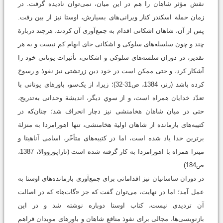
نقش مؤثر شاهان را هم در این میان، نمی‌توان نادیده گرفت. در
زمان حملة اسکندر کنار ویرانی‌های بسیارش، اوستا نیز از بین رفت.
پس از آن، شاهان اشکانی اقدام به جمع‌آوری آن کردند، هرچند دربارة
چند و چون سلسله‌های سلوکی و اشکانی جای ابهام کم نیست و به هر
تقدیر، در دوران سلسه‌های سلوکی و اشکانی، تأثیرات یونانی خود را
آشکار کرد، و حتی ممکن است در خود دین زرتشتی نیز نفوذ و رسوخ
کرده باشد (زنر، 1384، ص31-32)؛ زيرا، از يک‌سو، باورهای یونانی با
تعدّد خدایان همراه است، و از سوي ديگر، اندیشة وحدانی به‌تدريج،
حتی در میان شاهان هخامنشی نیز دچار انحراف شد؛ چنان‌که در
کتیبه‌های بازمانده از شاهان اولیة هخامنشی، تنها اهورامزدا به منزلة
برترین خدا یاد شده است، اما در کتیبه‌های متأخّر، اسامی آناهیتا و
میترا همراه با اهورامزدا به کار گرفته شده است (تاراپورووالا، 1387،
ص184).
در دوران ساسانیان نیز اقداماتی برای جمع‌آوری بازمانده‌های اوستا به
عمل آمد؛ اما در نهایت، می‌توان گفت که جز «گات‌ها» که در اصالت
آن تردیدی نیست، کتاب اوستا دوباره نوشته شد و در این
بازنویسی‌ها، مجالی برای نفوذ منافع شاهان و باورهای موبدان فراهم