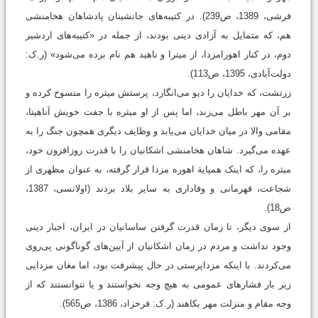
قرشی، 1389، ص239). در کتیبه‌های جانشینان پادشاهان هخامنشی
هم، که متمایل به آزادی دینی بودند، از جمله در «کتیبه‌های اردشیر
دوم، در کنار اهورامزدا، از میترا و ناهید هم نام برده می‌شود» (ر.ک:
دولت‌آبادی، 1395، ص113).
زرتشت، که خدایان را دیو می‌انگارد، پرستش میثره را منسوخ کرده و
بر آن مهر باطل می‌زند، اما پس از او میثره با جفت خویش آناهیتا،
مقامی والا در میان خدایان می‌یابد و وظایف دیگری همچون جنگ را به
عهده می‌گیرد. شاهان هخامنشی اشکانیان را با قدرت روزافزون خود،
میثره را، که اینک همپایة اهوره مزدا قرار گرفته، به عنوان مظهری از
شجاعت، قهرمانی و وفاداری به سایر بلاد بردند (اولانسی، 1387،
ص18).
از سوی دیگر، تا زمان قدرت گرفتن ساسانیان در ایران، اجبار دینی
وجود نداشت و مردم در زمان اشکانیان از آیین‌های گوناگونی پی‌روی
می‌کردند. با اینکه مزداپرستی در حال پیشرفت بود، اما مغان مزدایی
زیر بار فشارهای عمومی به هیچ وجه نخواستند و یا نتوانستند که از
وجه مقام و منزلت مهر بکاهند (ر.ک: فرخزاد، 1386، ص565).