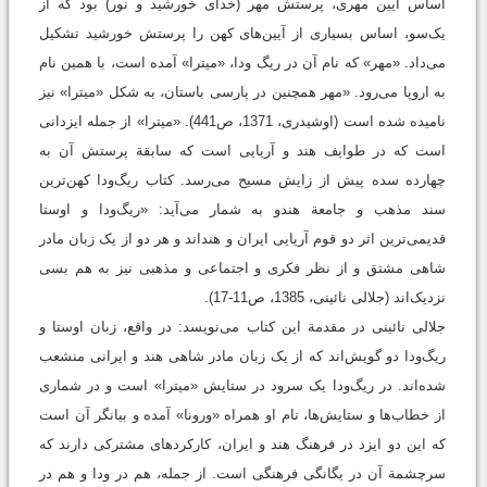
اساس آیین مهری، پرستش مهر (خدای خورشید و نور) بود که از
يک‌سو، اساس بسیاری از آیین‌های کهن را پرستش خورشید تشکیل
می‌داد. «مهر» که نام آن در ریگ ودا، «میترا» آمده است، با همین نام
به اروپا می‌رود. «مهر همچنین در پارسی باستان، به شکل «میترا» نیز
نامیده شده است (اوشیدری، 1371، ص441). «میترا» از جمله ایزدانی
است که در طوایف هند و آریایی است که سابقة پرستش آن به
چهارده سده پیش از زایش مسیح می‌رسد. کتاب ریگ‌ودا کهن‌ترین
سند مذهب و جامعة هندو به شمار می‌آید: «ریگ‌ودا و اوستا
قدیمی‌ترین اثر دو قوم آریایی ایران و هنداند و هر دو از یک زبان مادر
شاهی مشتق و از نظر فکری و اجتماعی و مذهبی نیز به هم بسی
نزدیک‌اند (جلالی نائینی، 1385، ص11-17).
جلالی نائینی در مقدمة این کتاب می‌نویسد: در واقع، زبان اوستا و
ریگ‌ودا دو گویش‌اند که از یک زبان مادر شاهی هند و ایرانی منشعب
شده‌اند. در ریگ‌ودا یک سرود در ستایش «میترا» است و در شماری
از خطاب‌ها و ستایش‌ها، نام او همراه «ورونا» آمده و بیانگر آن است
که این دو ایزد در فرهنگ هند و ایران، کارکردهای مشترکی دارند که
سرچشمة آن در یگانگی فرهنگی است. از جمله، هم در ودا و هم در