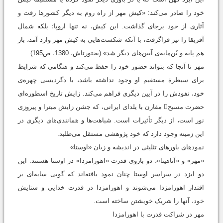
خود را صادر می‌کند: «کیش مهر از راه روم به دیگر کشورها رفت و
آثاری از خود برجای گذاشت. این کیش، نه تنها اروپا؛ بلکه شمال
آفریقا را نیز فراگرفت، با آنکه شکست‌هايي به کیش مهر وارد آمد، باز
هم پایه و بُن‌مایه‌ی آیین‌های دیگر شد» (بختورتاش، 1380، ص195).
مهر تا آنجا که بتواند حضور خود را حفظ می‌کند و هنگامی که شرایط
برای سیطرة مستقیم او وجود نداشته باشد، با دگردیسی چهره‌ی
خود، نفوذش را در آیین دیگری فراهم می‌کند. زایش تاریخ اسطوره‌ای
حضرت مسیح مقارن با یلدای ایرانی، که جشن زایش میترا و پیروزی
نور است، از دیگر تأثیرات است. شباهت‌ها و همانندی‌های دیگری در
این زمینه وجود دارد که خود پژوهشی مستقل می‌طلبد.
نمودهای باورهای تثلیثی در اندیشه و زبان «اوستا»
«مهر» و «آناهیتا»، دو بازوی قدرت «اهورامزدا» در اوستا هستند. این
دو ایزد در سراسر اوستا چنان نمود یافته‌اند که گویی سایه‌ای بر
اقتدار اهورامزدا می‌شوند و اهورامزدا در قدرت خدایی و ستایش
خود، آنها را شریک خویشتن ساخته است.
مهر در شراکت قدرت با اهورامزدا