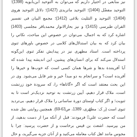
نیز منابعی در اختیار داریم که می‌توان به التوحید ابن‌بابویه (1398)؛
التوحید مفضّل (1404)؛ التوحید ماتریدی (1427)؛ دلائل التوحید هروی
(1404)؛ التوحید و التثلیث بلاغی (1412)؛ مجمع البیان فی تفسیر
القران طبرسی (1415)؛ و نیز بحارالانوار محمدباقر مجلسی (1403)
اشاره کرد که به اجمال، می‌توان در خصوص این مباحث، نکاتي را
بیان کرد که به بیان استدلال‌های کلامی در خصوص باورهای ثنوی
پرداخته است. استاد مطهری نیز در پیدایش تفکر ثنوی این‌گونه
استدلال می‌کند که برای انسان‌های پیشین، این اندیشه پیدا شده که
آیا آفرینندة بدها و شرها همان کسی است که خوب‌ها و خیرها را
آفریده است؟ و سرانجام به دو مبدأ خیر و شر قايل می‌شود. وی در
این بحث معتقد است که اگر «گاثاها» را، که سرودة خودِ زرتشت
است، ملاک قرار دهیم، آیین زرتشت به توحید نزدیک‌تر است تا به
ثنویت؛ و اگر کتاب اوستای دورة ساسانی را ملاک قرار دهیم، بی‌تردید
ثنوی است (ر.ک: مطهّری، 1389، ص63-69). همچنین روایتی نقل شده
است که حضرت علي فرمودند: قبل از آنکه مرا از دست بدهید، از
من بپرسید. اشعث بن قیس برخاست و از حضرت پرسید: چرا با
مجوس مانند اهل کتاب معامله می‌کنید و از آنان جزیه می‌گیرید، و حال