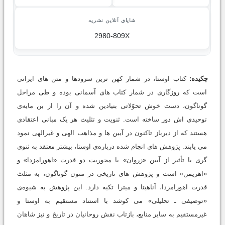
شاپای آنلاین نشریه
2980-809X
چکیده:
کتاب اوستا، در شمار کهن ترین سرودها و متن های ایرانی
است که روزگاری در شمار کتاب های آسمانی بوده و طی مراحل
گوناگون، دست خوش تحوّلاتی بنیادین شده و آن را از بن مایه‌ی
توحیدی اش دور ساخته است. ثنویت و تثلیث هر یک مبانی اعتقادی
هستند که از دیرباز تاکنون در آیین ها و مذاهب الهی و غیرالهی نمود
می یابند. پژوهش های انجام شده درباره‌ی اوستا، بیشتر معتقد به ثنوی
گری با تأثیر از آیین «زروان» با محوریت دو قدرت «اهورامزدا» و
«اهریمن» است و پژوهش های تاریخی در متون گوناگون، به مثلث
قدرت اهورامزدا، آناهیتا و میترا تکیه دارد. این پژوهش به شیوه‌ی
«توصیفی ـ تحلیلی» می کوشد با استناد مستقیم به اوستا و
غیرمستقیم به سایر منابع، بازتاب نقش روحانیان در تاریخ و نیز شاهان