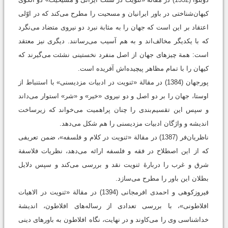
کیهان‌شناختی در باور ایرانیان و مسحیت را مطرح می‌کند که در اوّلی‌
اعتقاد بر این است که جهان را به مثابة نبرد دو نیروی متضاد می‌نگرد
که با یکدیگر مخالف‌اند و به هم آسیب می‌رسانند. دیگری نیز معتقد
است: همة چیزهای جهان از اصل منفرد نخستینی نشئت می‌گیرند که
کیهان را با تمام مظاهر پیچیده‌اش آفریده است.
پورجهان (1384) در مقالة «ثنویت در ادبیات مزدیسنی» با استنباط از
اوستا، جهان را بر دو اصل و دو نیروی «خیر» و «شر» استوار می‌داند
و سپس این تقسیم‌بندی را چنان پراهمیت می‌خواند که زیرساخت
اندیشه و واژگان ادبیات مزدیسنی را هم شکل می‌دهد.
ناظریان‌فر (1387) در مقالة «ثنویت در کلام و فلسفه»، ضمن تعریفی
که از این اصطلاح در فقه و فلسفه ارائه می‌دهد، نظریات فلاسفة
شرق و غرب را دربارۀ ثنویت نقد و بررسی می‌کند و سپس دلایل
بطلان این باور را مطرح می‌سازد.
فیروزکوهی و احمدی افرمجانی (1394) در مقالة «ثنویت در الاهیات
افلاطونی»، با بررسی تعدادی از رساله‌های افلاطون، اندیشة
خداشناسی وی را می‌کاوند و در نهایت، نگاه افلاطون به باورهای دینی