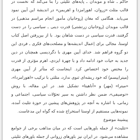
حاکم ـ شاه و موبدان ـ پایه‌های تثلیثی را بنا می‌کند که نخست در
قالب مثلث «زروان، اهورامزدا و اهریمن» در اندیشة این آیین نمود
می‌یابد. هنگامی که مغان (روحانیان مأمور انجام مراسم مذهبی) در
قالب موبدان (روحانیان زرتشتی) قدرت دینی ـ سیاسی را در دست
گرفتند، قدرت سیاسی در دست شاهان بود. با از بین‌رفتن اصل کتاب
اوستا، مجالی برای اِعمال اندیشه‌ها و مصلحت‌های فکری ـ فردی این
دو گروه فراهم شد. خدای آیین مهری با دگردیسی همچنان در دین
جدید به حیات خود ادامه داد و با چهرة ایزدی، اهرم مؤثری از قدرت
را مختص خود اختصاص کرد. اینجاست که متأثر از آیین مهری
(میتراییسم) که خود ریشه‌ای ثنوی ندارد، مثلثی با ترکیب «اهورامزدا»،
«میترا» (مهر) و «آناهیتا» تشکیل شد. در این مقاله، با روش
«توصیفی»، ضمن نظر داشتن به سیر تحوّلات سیاسی، اجتماعی و
زمانی، با اشاره به آنچه در پژوهش‌های پیشین در حوزة تثلیث آمده،
نمونه‌هایی مستقیم از اوستا استخراج شده که گواه این مدعاست.
پیشینة موضوع
«تثلیث» از جمله باورهایی است که در میان مذاهب برخی از جوامع
مشاهده می‌شود. در ایران نیز باورهای زروانی از جمله باورهای تثلیثی