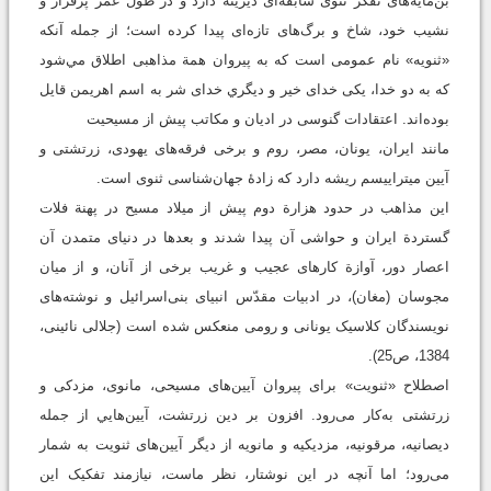
بن‌مایه‌های تفکر ثنوی سابقه‌ای دیرینه دارد و در طول عمر پرفراز و
نشیب خود، شاخ و برگ‌های تازه‌ای پیدا کرده است؛ از جمله آنکه
«ثنویه» نام عمومی است که به پیروان همة مذاهبی اطلاق مي‌شود
که به دو خدا، یکی خدای خیر و ديگري خدای شر به اسم اهریمن قايل
بوده‌اند. اعتقادات گنوسی در ادیان و مکاتب پیش از مسیحیت
مانند ایران، یونان، مصر، روم و برخی فرقه‌های یهودی، زرتشتی و
آیین میترايیسم ریشه دارد که زادۀ جهان‌شناسی ثنوی است.
این مذاهب در حدود هزارة دوم پیش از میلاد مسیح در پهنة فلات
گستردة ایران و حواشی آن پیدا شدند و بعدها در دنیای متمدن آن
اعصار دور، آوازة کارهای عجیب و غریب برخی از آنان، و از میان
مجوسان (مغان)، در ادبیات مقدّس انبیای بنی‌اسرائیل و نوشته‌های
نویسندگان کلاسیک یونانی و رومی منعکس شده است (جلالی نائینی،
1384، ص25).
اصطلاح «ثنویت» برای پیروان آیین‌های مسیحی، مانوی، مزدکی و
زرتشتی به‌کار می‌رود. افزون بر دین زرتشت، آیین‌هایي از جمله
دیصانیه، مرقونیه، مزدیکیه و مانویه از دیگر آیین‌های ثنویت به شمار
می‌رود؛ اما آنچه در این نوشتار، نظر ماست، نیازمند تفکیک این