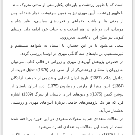
است که با ظهور زرتشت و باورهای یکتاپرستی او مدتی متروک ماند.
با ظهور زرتشت، آیین مهری نیز به همین سرنوشت دچار شد؛ اما پس
از مدتی بنا بر بافت اجتماعی و قدرت‌های سیاسی، نظیر شاه و
موبدان، این دو باور در هم آمیخت و به حیات خود ادامه داد. اوستای
کنونی نیز مبیّن این ادعاست. بدين‌روي،
سعی می‌شود تا در این جستار، با استناد به شواهد مستقیم و
غیرمستقیم، بن‌مایه‌های سه گانگی مهری در اوستا بررسی گردد.
در خصوص پژوهش آیین‌های مهری و زروانی در قالب کتاب، می‌توان
به زروان یا معمّای زرتشتی‌گر از آر..سی. زنر (1375)؛ تحوّل ثنویت از
شائول شاکد (1387)؛ تاریخ ادیان ابتدایی و قدیمی از جمشید آزادگان
(1384)؛ آیین میترا از مارتین و رمازون (1375)؛ دین ایران باستان از
دوشن گیمن (1375)؛ و دین‌های ایران باستان از نیبرگ (1359) اشاره
کرد که هر یک پژوهش‌های جامعی دربارۀ آیین‌های مهری و زرتشتی
به‌شمار مي‌آيد.
در مقالات متعددی هم به مقولات منفردی در این حوزه پرداخته شده
است. از جملة این مقالات، به تعدادی اشاره می‌شود:
دوبلوا (1332) در مقالة «ثنویت در سنّت ایرانی و مسیحیت» دو الگوی‌