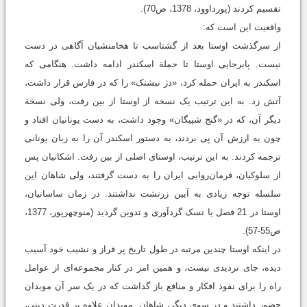
تقسیم کردند (پورداوود، 1378، ص70).
واقعیت این است که:
از سرگذشت اوستا بعد از گشتاسب تا هخامنشیان آگاهی در دست
نیست. پابرجایی اوستا تا حملة اسکندر ادامه داشت. هنگامی که
اسکندر به ایران حمله کرد، «دژ نبشتک» را که در فارس قرار داشت،
آتش زد. به این ترتیب یک نسخه از اوستا از بین رفت، ولی نسخة
دیگر آن، که در «گنج شپیگان» وجود داشت، به دست یونانیان افتاد و
چون به ارزش آن پی بردند، به دستور اسکندر آن را به زبان یونانی
ترجمه کردند. به این ترتیب، اوستای اصلی از بین رفت. اشکانیان پس
از سلوکیان، فرمان‌روایی ایران را به دست گرفتند، ولی شاهان این
سلسله توجه زیادی به آیین زرتشت نداشتند. در زمان ساسانیان،
اوستا در 21 فصل یا نسک گردآوری و تدوین گردید (منوچهرپور، 1377،
ص55-57).
در اینکه اوستا چندین مرتبه در طول تاریخ پر فراز و نشیب خود آسیب
دیده، جای تردیدی نیست، و همین امر در کنار مجموعه‌ای از عوامل
راه را برای نفوذ افکار و منافع باز گذاشت که در یک سر آن موبدان
حضور داشتند و در سوی دیگر، شاهان. موبدان علاوه بر قدرت دیني،