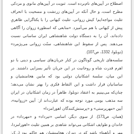
اصطلاح در آیین‌های نام‌برده است. ثنویت در آیین‌های مانوی و مزدکی
مطرح است، و حال آنکه در آیین‌های زرتشت و مسحیت با انحراف
تثلیث مواجه‌ایم! کیش زروانی، تثلیث کیهانی را با یکتاگرایی ظاهریِ
پیش از کیهانی با هم می‌آمیزد. «منابعی که اسطورة زروان را آگاهی
داده‌اند، آن را به دستگاه دولت شاهنشاهی ایران ساسانی نسبت
می‌دهند. پس از سقوط این شاهنشاهی، سنّت زروانی می‌پژمرد»
(دوبلوا، 1332، ص107).
سلسه‌های تاریخی گوناگون در کنار جریان‌های سیاسی و دینی با دو
اهرم قدرت شاه و روحانیت در این جریان تأثیر بسزایی داشتند. در
این میان، سلسة اشکانیان دولتی بود که مابین هخامنشیان و
ساسانیان قرار داشت و این التقاط فکری را بهتر نشان می‌دهد؛
چنان‌که می‌بینیم به اعتقاد دوبلوا، ظاهراً در زمان اشکانیان در ایران
سه مذهب بومی مورد توجه بوده که عبارت‌اند از: آیین «زروانیه»،
آیین «مهرپرستی» و «پرستش‌کنندگان اهورامزدا»
(همان، ص173). از سوی ديگر، اسامی «تیرداد» و «مهرداد» در
خاندان و طوایف اشکانی می‌تواند شاهدی بر همین تثلیث «اهورامزدا،
مهر و آناهیتا» باشد که در دوران هخامنشیان هم حاکم بود (ر.ک: