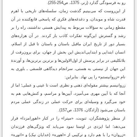
رو به فرسودگی گذارد (زنر، 1375، ص254-255).
از این‌روست که می‌بینیم گذشت زمان، سلسله‌های تاریخی با اهرم
قدرت شاه و موبدان، و دغدغه‌های فکري که پاسخی قانع‌کننده در آن
مقطع زمانی به سؤالات مربوط به پیدایش هستی نداشتند، راه را بر
رشد و گسترش این‌گونه تفکرات کاذب باز کردند. در آن هزاره‌های
بسیار دور از تاریخ ایران ماقبل باستان و باستان تا قبل از اسلام،
انسان ابتدایی و ابتدایی‌اندیش این بخش از جهان، برای برون‌رفت از
بلاتکلیفی در برابر پرسش از اول‌الاولین‌ها و برترین برترین‌ها، و آورندة
این جهان از نیستی به هستی، سرانجام دیدگاهی فلسفی ـ باوری به
نام «زروانیستم» را پی نهاد. بنابراین:
زروانیسم بیشتر مقوله‌ای ذهنی و نظری است تا عینی و عملی؛ اما از
آنجا که با آیین مهری می‌آمیزد، آیین‌ها و مراسم، و کنش‌هایی هم به
خود می‌گیرد و وسیله‌ای برای حرکت عملی در زندگی عملی مردم
باستان می‌شود (آزادگان، 1376، ص157).
از منظر پژوهشگران، ثنویت، «میترا» را در کنار «اهورامزدا» قرار
می‌دهد؛ اما ایزدی در اوستا نمود می‌یابد که ویژگی‌های فرزندان
«زروان» را با هم دارد و ترکیبی از «اهوره» (خدایان نیک) و «اثوره»