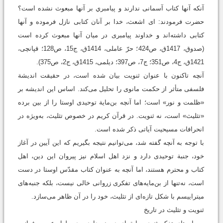
آنکه آنها کتاب آسمانی ندارند و پيامبري بر آنها مبعوث نشده است؟
حضرت فرمودند: ‌ای اشعث، خدا بر آنان کتابی نازل فرموده و آنها
کتابی داشته‌اند و خداوند پیامبری در میان آنها مبعوث کرده است
(صدوق، 1417ق، ص424؛ حرّ عاملی، 1414ق، ج15، ص128؛ قپانچی،
1421ق، ج4، ص351؛ ج7، ص397؛ دیلمی، 1415ق، ج2، ص375).
آنچه تاکنون با عنوان ثنویت بیان شده است، در حقیقت اندیشة
فلسفی متأثر از حکمت مانوی را تحلیل می‌کند. اساس این اندیشه بر
«ظلمت و نور» است؛ اما آنچه بن‌مایة توحیدی اوستا را از بین برده
«تثلیث» است، نه ثنویت. در قرآن کريم در خصوص تثلیث، به‌ويژه در
انحرافات مسیحیت آیاتی ذکر شده است.
با توجه به آنچه گفته شد، می‌توانیم نتیجه بگیریم که این آیین در آغاز
خود، جنبة توحیدی دارد و نزد اهل اسلام نیز پیروان این دین، اهل
کتاب و محترم هستند، اما آنچه به عنوان کتاب مقدّس اوستا در دست
است، نه‌تنها از بن‌مایه‌های تفکری زروانی خالی نیست، بلکه جنبه‌های
میترایيسم با شکل تازه‌ای از تثلیث، خود را در آن ظاهر می‌سازد.
ثنویت و تثلیث در تاریخ