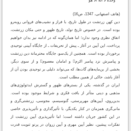
وحده لا اله الا هو
(هاتف اصفهانی، 1347، ص16)
دین کهن زرتشت در طول تاریخ، با فراز و نشیب‌های فروانی روبه‌رو
بوده است. در خصوص تاریخ تولد، تاریخ ظهور و حتی مکان زرتشت،
اتفاق نظری وجود ندارد؛ اما همان‌گونه که در ادامه نیز بدان خواهیم
پرداخت، این آیین در آغاز ـ پیش از تحریفات ـ از جایگاه آیینی توحیدی
برخوردار بوده است. همچنین از یک‌سو، جایگاه محترمانة دین زرتشت
و پیامبرش نزد پیامبر اکرم و امامان معصوم و از سوی دیگر،
بخشی از بن‌مایه‌های گات‌ها، که می‌تواند دلیلی بر توحیدی بودن آن از
آغاز باشد، حاکی از همین مطلب است.
ایران در گذشته، یکی از بسترهای ظهور و گسترش ایدئولوژی‌های
مذهبی و دینی متأثر از بافت فکری و شرایط موجود بوده است.
بدين‌روي، آیین‌های مهرپرستی، گنوسیسم، مجوسی، زرتشتی‌گری و
مانی‌گری همزمان در کنار یکدیگر، با تأثیرگذاری و تأثیرپذیری خاصی
در این کشور جریان داشته است؛ اما تأثیرپذیری آیین زرتشت از
تفکرات پیشین، نظیر آیین مهری و آیین زروان در پرتو ثنویت قدرت