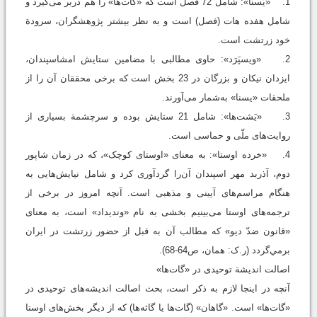
1. «یَسنا»: شامل 72 فصل است که «گات‌ها» را هم دربر می‌گیرد و
شامل هفده هات (فصل) است و به نظر بيشتر پژوهشگران، سرودة
خود زرتشت است.
2. «ویسپَرَد»: حاوی مطالبی با مضامین ستایش امشاسپندان،
ایزدان نیکان و بزرگان در 23 بخش است که برخی محققان آن را از
ملحقات «یسنا» به‌شمار می‌آورند.
3. «یَشت‌ها»: شامل 21 ستایش بوده و سرچشمة بسیاری از
روایت‌های ملّی و حماسی است.
4. «خرده اوستا»: به معنای «اوستای کوچک»، که در زمان شاپور
دوم، آذربد مهر اسپندان آن‌را گردآوری کرد و شامل نیایش‌هایی به
هنگام مراسم‌های آیینی و مذهبی است. آنچه امروز در برخی از
ترجمه‌های اوستا می‌بینیم بخشی به نام «وندیداد» است، به معنای
«قانون ضدّ دیو» که مطالب آن به قبل از حضور زرتشت در ایران
برمي‌گردد (ر.ک: همان، ص64-68).
اصالت اندیشة توحیدی در «گات‌ها»
آنچه در اینجا لازم به ذکر است، بحث اصالت اندیشه‌های توحیدی در
«گات‌ها» است. «گاهان» (گات‌ها یا گاثه‌ها) که از دیگر بخش‌های اوستا