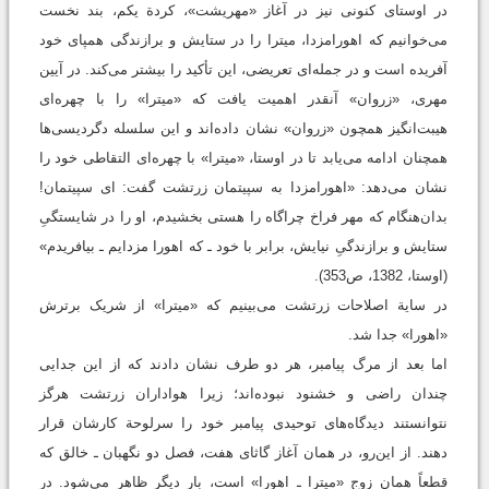
در اوستای کنونی نیز در آغاز «مهریشت»، کردة یکم، بند نخست
می‌خوانیم که اهورامزدا، میترا را در ستایش و برازندگی همپای خود
آفریده است و در جمله‌ای تعریضی، این تأکید را بیشتر می‌کند. در آیین
مهری، «زروان» آنقدر اهمیت یافت که «میترا» را با چهره‌ای
هیبت‌انگیز همچون «زروان» نشان داده‌اند و این سلسله دگردیسی‌ها
همچنان ادامه می‌یابد تا در اوستا، «میترا» با چهره‌ای التقاطی خود را
نشان می‌دهد: «اهورامزدا به سپیتمان زرتشت گفت: ‌ای سپیتمان!
بدان‌هنگام که مهر فراخ چراگاه را هستی بخشیدم، او را در شایستگیِ
ستایش و برازندگیِ نیایش، برابر با خود ـ که اهورا مزدایم ـ بیافریدم»
(اوستا، 1382، ص353).
در سایة اصلاحات زرتشت می‌بینیم که «میترا» از شریک برترش
«اهورا» جدا شد.
اما بعد از مرگ پیامبر، هر دو طرف نشان دادند که از این جدایی
چندان راضی و خشنود نبوده‌اند؛ زیرا هواداران زرتشت هرگز
نتوانستند دیدگاه‌های توحیدی پیامبر خود را سرلوحة کارشان قرار
دهند. از این‌رو، در همان آغاز گاثای هفت، فصل دو نگهبان ـ خالق که
قطعاً همان زوج «میترا ـ اهورا» است، بار دیگر ظاهر می‌شود. در