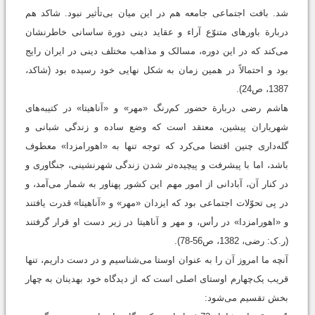
شد. بافت اجتماعی جامعه هم در این میان بی‌تأثیر نبود. شاکد هم
دربارة باورهای متنوّع آراء و عقاید دینی دورة ساسانی خاطرنشان
می‌کند که در این دوره، مسالک و مذاهب مختلف دینی در ایران رایج
بود و احتمالاً در همین زمان به شکل نهایی خود رسیده بود (شاکد،
1387، ص24).
هاشم رضی دربارة حضور کم‌رنگ «مهر» و «آناهیتا» در کتیبه‌های
شهریاران پیشین، معتقد است که وضع ساده و زندگی شبانی و
گله‌داری چنین اقتضا می‌کرد که توجه تنها به «اهورامزدا» معطوف
باشد، اما با پیشرفت و پیچیده‌تر شدن زندگی شهرنشینی، جنگاوری و
در کنار آن، آبادانی از امور مهم این کشور پهناور به شمار می‌آمد، و
در پی تحوّلات اجتماعی بود که ایزدان «مهر» و «آناهیتا» قدرت یافتند
و «اهورامزدا» در رأس، و مهر و آناهیتا در زیر دست او قرار گرفتند
(ر.ک: رضی، 1382، ص56-78).
آنچه ما امروز آن را به عنوان اوستا می‌شناسیم و در دست داریم، تنها
قريب یک‌چهارم اوستای اصلی است که از دیدگاه خود بهدینان به چهار
بخش تقسیم می‌شود: