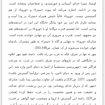
اوستا، میترا خدای آسمانی و خورشیدی، و صفاتشان متشابه است.
وی در ادامه، اشاره می‌کند که پیوند «میترا» و «ورونا» از هم
گسستنی نیست. «ورونا» غالباً نامش همراه «میترا» در ودا آمده و
بسامد تکرار نام ایزد نیز خود بیانگر جایگاه این ایزد در اندیشه‌های
ودایی است، اما تقسیم قدرت دوگانة او با «ورونا» در اندیشه‌های هند
نیز مشهود است. قدرت و سروری آن دو جهانی خوانده شده است:
چنان‌که «ورونا» به تنهایی و گاه با «میترا» به طور مشترک، پادشاه
جهان خوانده می‌شوند (ر.ک: همان، ص148-161).
مهر نه تنها در شرق، بلکه به غرب نیز راه يافت. دامنة نفوذ مهر علاوه
بر جایگاهی که در باروهای مردم شرق داشت، در غرب به سرعت
فراگیر شد. «مهرپرستی مستقیماً از آسیا به دنیای لاتین وارد شد. این
دین پس از ورود به دنیای لاتین، با سرعتی برق‌آسا گسترش یافت»
(کومون، 1377، ص137) و ماهیت آن تفاوت بنیادینی پيدا نکرد؛ چنان‌که
«مهر، که از دیرباز خدای روشنایی بود، در دین زرتشت، خدای عدالت
و حقیقت شد و همین شخصیت را در غرب حفظ کرد» (همان،
ص137). دامنة این گسترش تا اروپا و مسحیت، خود گواهی بر قدرت
این ایزد کهن است که یا در باوری دیگر نفوذ کرده یا مستقیماً کیش