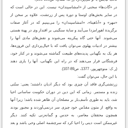
در «گات‌ها» سخنی از «امشاسپندان» نیست. این در حالی است که
در سایر بخش‌های اوستا و دورة پس از زرتشت، علاوه بر سخن از
«مهر» و «آناهیتا»، «امشاسپندان» را می‌بینیم که در آغاز صفات
برگزیدة اهورامزدا می‌آیند و سایة سنگینی بر اقتدار وی در پهنة هستی
می‌شوند. آنها حتی گاه پیکرینه می‌شوند و نقش‌های مادی آنها را
بیشتر در ادبیات پهلوی می‌توان یافت که با خیال‌پردازی این فروزه‌ها،
هر یک به نگهبانی پدیده‌های طبیعت گماشته می‌شوند و در کنار خود،
فرشتگانی قرار می‌دهند که در راه این نگهبانی، آنها را یاری دهند
(ر.ک: منوچهرپور، 1377، ص89-107).
با این حال، مي‌توان گفت:
زرتشتی‌گری فاقد آن چیزی بود که دیگر ادیان داشتند؛ یعنی: سنّتی
زنده و مستمر. زمانی که این دین در دوران حکومت ساسانی احیا
شد، باید به طوری تأسف‌بار بر مصلحان آن ظاهر شده باشد؛ زیرا آنها
به واقع، از متون مقدّس خود چیزی سر درنمی‌آوردند و مجبور بودند
همچون محققان معاصر، به حدس و گمانه‌زنی تکیه کنند. دیگر
غیرممکن است دینی را احیا کرد که سرچشمة اصلی وحی باشد و بعد