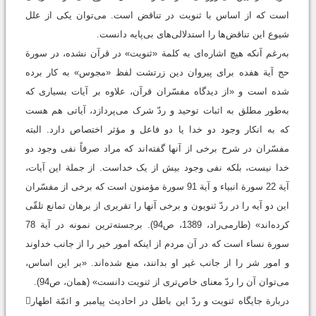
است که از اساس با ثنویت در تناقض است. می‌توان یکی از علل
شیوع این تناقض‌ها را استدلالی‌های بی‌پایه دانست.
به‌رغم آنکه هیچ اشاره‌ای به کلمة «ثنویت» در قرآن نشده، در سورة
حج آیة هفده برای پیروان دین زرتشت لفظ «مجوس» به کار برده
شده است و «از دیدگاه مفسّران قرآن، علاوه بر آیات بسیاری که
به‌طور مطلق به اثبات توحید و ردّ شرک می‌پردازد، آیاتی هم هست
که به انکار وجود دو خدا یا دو فاعل و مؤثر اختصاص دارد. البته
مفسّران در شرح برخی از آنها گفته‌اند که مراد صرفاً نفی وجود دو
خدا نیست، بلکه نفی وجود بیش از یک خداست. از جملة این آیات،
آیة 22 سورة انبیاء و آیة 91 سورة مؤمنون است که برخی از مفسّران
این دو آیه را در ردّ ثنویون و برخی آنها را تقریری از برهان تمانع تلقّی
کرده‌اند» (طارمی‌راد، 1389، ص94). برجسته‌ترین نمونه در آیة 78
سورة نساء است که در آن مردم از اینکه امور خیر را از جانب خداوند
و امور شر را از جانب غیر او بدانند، منع شده‌اند. «بر این اساس،
می‌توان آن را ردّ معنای خاص‌تری از ثنویت دانست» (همان، ص94).
دربارة جایگاه ثنویت و ردّ این باطل در احادیث پیامبر و ائمّة اطهار