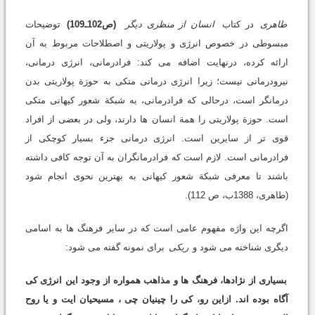
طاهری
در کتاب
انسان از منظری دیگر
(ص102ـ109)
توضیحات
مبسوطی در خصوص انرژی و پولاریتی و اصطلاحات مربوط به آن
ارائه کرده، درنهایت اضافه می کند: فرادرمانی، انرژی درمانی،
نیرودرمانی نیست؛ زیرا انرژی درمانی متکی به حوزة پولاریتی بدن
درمانگر است، درحالی که فرادرمانی، به شبکة شعور کیهانی متکی
است. حوزة پولاریتی را همة انسان ها دارند، ولی در بعضی از افراد
قوی تر از سایرین است. انرژی درمانی جزء بسیار کوچکی از
فرادرمانی است. لازم است که فرادرمانگران به آن توجه کافی داشته
باشند تا معرفی شبکة شعور کیهانی به بهترین نحوی انجام شود
(طاهری، 1388ب، ص 112).
اگرچه این واژه مفهوم عامی است که در سایر فرهنگ ها به اسامی
دیگری شناخته می شود و
ریکی
برای نمونه گفته می شود:
بسیاری از نژادها، فرهنگ ها و مذاهب همواره از وجود این انرژی کی
آگاه بوده اند. ازاین رو، کی را چینیان چی ، مسیحیان ایت و یا روح