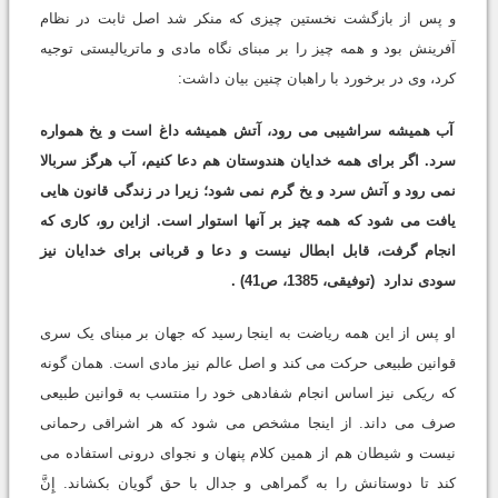
و پس از بازگشت نخستین چیزی که منکر شد اصل ثابت در نظام
آفرینش بود و همه چیز را بر مبنای نگاه مادی و ماتریالیستی توجیه
کرد، وی در برخورد با راهبان چنین بیان داشت:
آب همیشه سراشیبى مى رود، آتش همیشه داغ است و یخ همواره
سرد. اگر براى همه خدایان هندوستان هم دعا کنیم، آب هرگز سربالا
نمى رود و آتش سرد و یخ گرم نمى شود؛ زیرا در زندگى قانون هایى
یافت مى شود که همه چیز بر آنها استوار است. ازاین رو، کارى که
انجام گرفت، قابل ابطال نیست و دعا و قربانى براى خدایان نیز
سودى ندارد
(توفیقی، 1385، ص41)
.
او پس از این همه ریاضت به اینجا رسید که جهان بر مبنای یک سری
قوانین طبیعی حرکت می کند و اصل عالم نیز مادی است. همان گونه
که
ریکی
نیز اساس انجام شفادهی خود را منتسب به قوانین طبیعی
صرف می داند. از اینجا مشخص می شود که هر اشراقی رحمانی
نیست و شیطان هم از همین کلام پنهان و نجوای درونی استفاده می
کند تا دوستانش را به گمراهی و جدال با حق گویان بکشاند. إِنَّ