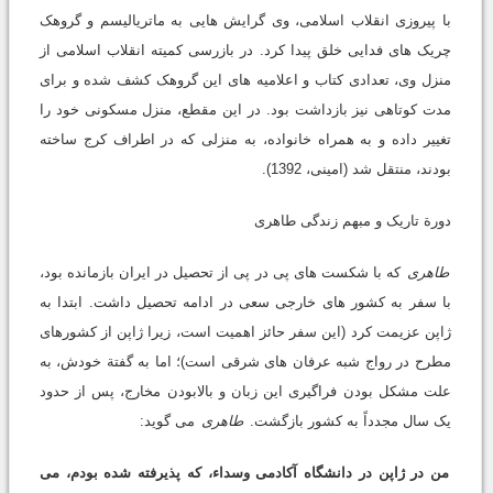
با پیروزی انقلاب اسلامی، وی گرایش هایی به ماتریالیسم و گروهک
چریک های فدایی خلق پیدا کرد. در بازرسی کمیته انقلاب اسلامی از
منزل وی، تعدادی کتاب و اعلامیه های این گروهک کشف شده و برای
مدت کوتاهی نیز بازداشت بود. در این مقطع، منزل مسکونی خود را
تغییر داده و به همراه خانواده، به منزلی که در اطراف کرج ساخته
بودند، منتقل شد (امینی، 1392).
دورة تاریک و مبهم زندگی طاهری
طاهری
که با شکست های پی در پی از تحصیل در ایران بازمانده بود،
با سفر به کشور های خارجی سعی در ادامه تحصیل داشت. ابتدا به
ژاپن عزیمت کرد (این سفر حائز اهمیت است، زیرا ژاپن از کشورهای
مطرح در رواج شبه عرفان های شرقی است)؛ اما به گفتة خودش، به
علت مشکل بودن فراگیری این زبان و بالابودن مخارج، پس از حدود
یک سال مجدداً به کشور بازگشت.
طاهری
می گوید:
من در ژاپن در دانشگاه آکادمی وسداء، که پذیرفته شده بودم، می