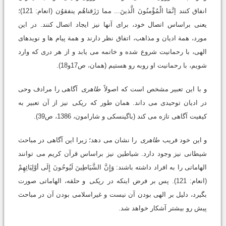
انفاق کنند إنَّمَا الْمُؤْمنُونَ الَّذینَ... مما رَزَقناهُم ینفقوُن (انعام: 121)؛
یعنی براساس اتصال خود، برای آنها نیز ایجاد اتصال کنند. در این
مورد، همة ادیان و مذاهب، اتفاق نظر دارند و همة پیام ها و نویدهای
الهی، با رحمانیت شروع شده و خاتمه می یابد و از هر دری که وارد
شویم، با رحمانیت او روبه رو هستیم (همان، ص17و18).
و با این تعبیر مشخص است که اصولاً
طاهری
آگاهی را مرادف وحی
در ادیان توحیدی می داند. همان طور که
ریکی
نیز از آن تعبیر به
کیفیت آگاهی تازه می کند (باگینسکی و شارامون، 1386، ص39).
و این خود فریب
طاهری
را نشان می دهد؛ زیرا این آگاهی در مباحث
شیطانی نیز وجود دارد. شیاطین نیز براساس قرآن کریم می توانند
الهاماتی را به افراد داشته باشند: وَإِنَّ الشَّیَاطِینَ لَیُوحُونَ إِلَی أوْلِیَائِهِمْ
(انعام: 121). پس بر فرض اینکه در
ریکی
و حلقه، الهاماتی صورت
بگیرد، دلیل بر الهی بودن آن نیست و غیراسلامی بودن آن در مباحث
پیش رو بیشتر آشکار خواهد شد.