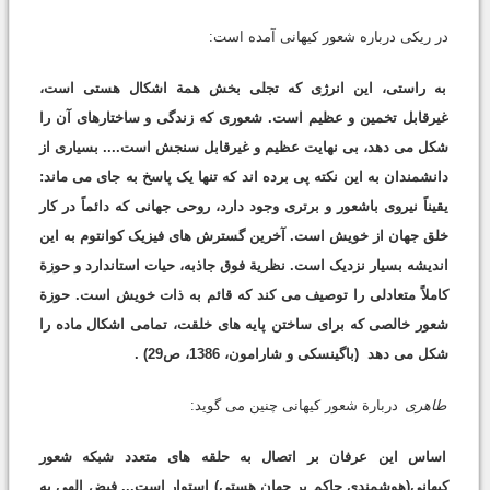
در ریکی درباره شعور کیهانی آمده است:
به راستی، این انرژی که تجلی بخش همة اشکال هستی است،
غیرقابل تخمین و عظیم است. شعوری که زندگی و ساختارهای آن را
شکل می دهد، بی نهایت عظیم و غیرقابل سنجش است.... بسیاری از
دانشمندان به این نکته پی برده اند که تنها یک پاسخ به جای می ماند:
یقیناً نیروی باشعور و برتری وجود دارد، روحی جهانی که دائماً در کار
خلق جهان از خویش است. آخرین گسترش های فیزیک کوانتوم به این
اندیشه بسیار نزدیک است. نظریة فوق جاذبه، حیات استاندارد و حوزة
کاملاً متعادلی را توصیف می کند که قائم به ذات خویش است. حوزة
شعور خالصی که برای ساختن پایه های خلقت، تمامی اشکال ماده را
شکل می دهد
(باگینسکی و شارامون، 1386، ص29)
.
طاهری
دربارة شعور کیهانی چنین می گوید:
اساس این عرفان بر اتصال به حلقه های متعدد شبکه شعور
کیهانی(هوشمندی حاکم بر جهان هستی) استوار است... فیض الهی به