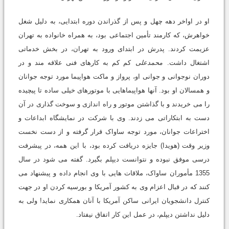
او در اواخر دهه چهل و پس از گذراندن دوره ابتدایی، به دلیل شغل
خواهرش، که کارمند تأمین اجتماعی بود، به همراه خانواده به تهران
عزیمت کردند. پدرش در ابتدای ورود به تهران، در بخش خدماتی
اشتغال داشت.
محمدعلی
کم کم به کارهای فنی علاقه مند و در
دوران نوجوانی و جوانی او، پرواز و ماکت هواپیما مورد توجه جوانان
و همسالان او بود. آنها هواپیماهایی با موتورهای خیلی ساده تا پیچیده
را می خریدند و با گذاشتن موتور و راه اندازی و سوخت گذاری در آن
دست به ابتکاراتی می زدند. وی با شرکت در نمایشگاه ابداعات و
اختراعات جوانان، مورد توجه ساواک قرار گرفته و از دست نخست
وزیر وقت (هویدا) جایزه دریافت کرده بود، با این همه، در پیشرفت
درسی موفق نبوده و نتوانست دیپلم بگیرد. گفته می شود در سال
1355 مأموران ساواک، ملاقات هایی با وی انجام داده و پیشنهاد می
کنند که در قبال اعزام وی به کشور آمریکا و بورسیه کردن او در جهت
کنترل دانشجویان ایرانی ساکن آمریکا با آنان همکاری نماید! ولی به
دلیل نداشتن دیپلم، در عمل این کار اتفاق نیفتاد.