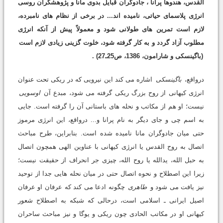
القدس، هندوها پرانا ، جادوگران قبایل بدوی مانا و پژوهشگران روسی
انرژی پلاسمای حیاتی، نامیده اند... در برخی از نظام های نامبرده،
لازم است تمرین های طولانی شود و معمولاً پیش از آنکه انرژی
مطلوب آزاد گردد و به کار گرفته شود، خلوت گزینی زیادی لازم است
(باگینسکی و شارامون، 1386، ص25ـ27)
.
درواقع،
باگینسکی
اشاره می کند این نیرویی که در ریکی تحت عنوان
انرژی کیهانی از روح بزرگ ریکی گرفته می شود، مبدع آن
اوسویی
نیست؛ او هم از مکاتب و نحله های باستانی آن را گرفته است. جایی
به اسم چی و جای دیگر به نام پرانا و... درواقع، این انرژی مرموز
حتی میان جادوگران مانا نامیده شده است. بنابراین، طرح مباحث
اتصال به روح القدس یا انرژی کیهانی با عناوین الهی همچون اتصال
به حبل الله، یدالله یا روح الله، چیزی جر انحراف از حقیقت نیست؛
زیرا این اصطلاح و نحوه اتصال حتی در میان نحله هایی جدا از توحید
نیز یافت می شود و
طاهری
چگونه ادعا می کند که عرفان او عرفان
اصیل ایرانی ـ اسلامی است، درحالی که شبکه به اصطلاح شعور
کیهانی او در مکاتب الحادی چون ریکی و یوگا و نیز مباحث ساحران