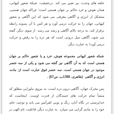
حلقه های وحدت نیز تعبیر می کند. درحقیقت، شبکة شعور کیهانی،
همان هوش و خرد حاکم بر جهان هستی است؛ چراکه جهان هستی،
متشکل از انرژی و آگاهی معرفی می شود که این آگاهی و شعور
کیهانی، جهان را به حرکت درمی آورد و هر کس با آن پسوند رابطه
برقرار کند، به درجه بالای آگاهی و رشد می رسد. از سوی دیگر، گفته
می شود، آگاهی میل درونی است که هر ذره را به رقص و حرکت
درمی آورد! به عبارت دیگر:
شبکه شعور کیهانی مجموعه هوش، خرد و یا شعور حاکم بر جهان
هستی است که به آن آگاهی نیز گفته می شود و یکی از سه عنصر
موجود در جهان هستی است. سه عنصر فوق عبارت است از: ماده،
انرژی و آگاهی
(طاهری، 1388ب، ص67)
.
پس محرک جهان، آگاهی درون ذره است، نه نیروی ماورایی مطلق که
منشأ تمام حرکت های جنبندگان از قدرت اوست. اینجاست که
خداپرستی در نگاه آنان، رنگ و بویی کفرآمیز می یابد و توحید، جای
خود را به مادی گرایی می سپارد. به عبارت دیگر، فاعلیت تام الهی در