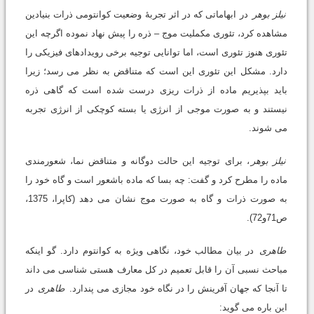
نیلز بوهر
در ابهاماتی که در اثر تجربۀ وضعیت کوانتومی ذرات بنیادین
مشاهده کرد، تئوری مکملیت موج – ذره را پیش نهاد نموده اگرچه این
تئوری هنوز تئوری است، اما توانایی توجیه برخی رویدادهای فیزیکی را
دارد. مشکل این تئوری این است که متناقض به نظر می رسد؛ زیرا
باید بپذیریم ماده از ذرات ریزی درست شده است که گاهی ذره
نیستند و به صورت موجی از انرژی یا بسته کوچکی از انرژی تجربه
می شوند.
نیلز بوهر
، برای توجیه این حالت دوگانه و متناقض نما، شعورمندی
ماده را مطرح کرد و گفت: چه بسا که ماده باشعور است و گاه خود را
به صورت ذرات و گاه به صورت موج نشان می دهد (کاپرا، 1375،
ص71و72).
طاهری
در بیان مطالب خود، نگاهی ویژه به کوانتوم دارد. گو اینکه
مباحث نسبی آن را قابل تعمیم در کل معارف هستی شناسی می داند
تا آنجا که جهان آفرینش را در نگاه خود مجازی می پندارد.
طاهری
در
این باره می گوید: