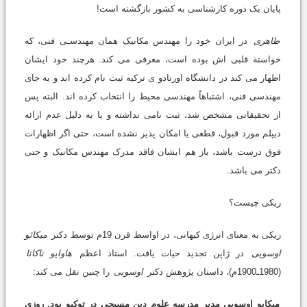
پایان یک دوره کارشناسی به کشور بازگشته است!
طاهری
در ایران خود را مهندس مکانیک همان مهندسـی فنی، که
خواستة قلبی اش بوده است، معرفی می کند. هرچند خود ایشان
اظهار می کند در دانشگاه اورتادو ی ترکیه ثبت نام کرده اند و به جای
مهندسی فنی، اشتباهاً مهندسی محیط را انتخاب کرده اند. البته پس
از تحقیقاتی مشخص شد، ثبت نامی نداشته و یا به دلیل عدم ارائه
دیپلم مورد قبول، قطعی یا امکان پذیر نشده است، حتی اگر اظهارات
فوق درست باشد، باز هم ایشان فاقد مدرک مهندس مکانیک و حتی
دکتر می باشد.
ریکی چیست؟
ریکی به معنای انرژی کیهانی، در اواسط قرن 19م توسط دکتر
میکائو
اوسویی
در ژاپن تجدید حیات یافت. استاد اعظم
هاوایو تاکاتا
(1980ـ1900م)، داستان پژوهش دکتر
اوسویی
را چنین نقل می کند:
میکایو اوسویی مدیر مدرسه علوم دین مسیحی در توکیو بود. روزی