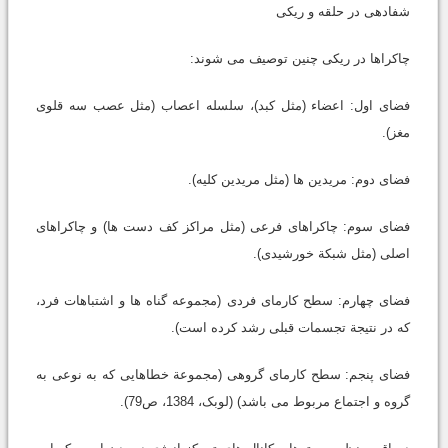
شفادهی در حلقه و ریکی
چاکراها در ریکی چنین توصیف می شوند:
فضای اول: اعضاء (مثل کبد)، سلسله اعصاب (مثل عصب سه قلوی
مغز).
فضای دوم: مریدین ها (مثل مریدین کلیه).
فضای سوم: چاکراهای فرعی (مثل مراکز کف دست ها) و چاکراهای
اصلی (مثل شبکة خورشیدی).
فضای چهارم: سطح کارمای فردی (مجموعه گناه ها و اشتباهات فرد،
که در نتیجة تجسمات قبلی رشد کرده است).
فضای پنجم: سطح کارمای گروهی (مجموعة خطاهایی که به نوعی به
گروه و اجتماع مربوط می باشد) (لوبک، 1384، ص79).