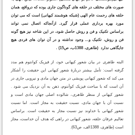
صورت های مختلف در حلقه های گوناگون جاری بوده که درواقع، همان
حلقه های رحمت عام الهی (شبکه هوشمند کیهانی) است که می توان
مورد بهره برداری عملی قرار گیرد. ازآنجاکه اتصال نمی تواند
براساس تکنیک و فن و روش حاصل شود، در این شاخه نیز هیچ گونه
فن و روش، تکنیک و... وجود نداشته و در آن توان های فردی هیچ
جایگاهی ندارد
(طاهری، 1388ب، ص15)
.
البته
طاهری
در بیان شعور کیهانی خود، از فیزیک کوانتوم هم مدد
گرفته است: تأمل بیشتر دربارۀ شعور کیهانی این حقیقت را آشکار
می کند که شعور کیهانی پویشی در متن جهان مادی و نیرویی جاری در
آن است که با مباحث فیزیک کوآنتوم، ذهن به آن نزدیک می شود .
شعور کیهانی از منظر
طاهری
، شالوده اصلی جهان مادی است و
نسبت آن با جهان مادی، نسبت حقیقت به مجاز است. اما نسبت
شعور کیهانی با خداوند نیز نسبت مجاز به حقیقت است. براساس
تعالیم عرفان حلقه، شعور کیهانی در راهی که هدف آن خداست، مجاز
است (طاهری، 1388الف، ص63).