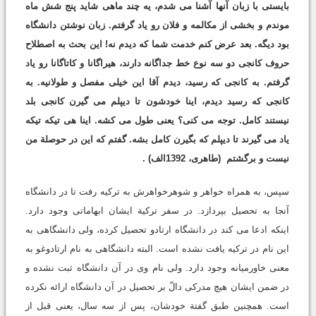
بایستی با زبان آنها آشنا می شدم، یه چند ماهی شاید پنج شش ماه
موندم و بخشی از مکالمه و فلان رو یاد گرفتم. زبان نوشتن دانشگاه
بود دیگه. بعد عرض کنم خدمت شما که دیدم نه! این بحث به اصطلاح
حروف کانجی دو سه نوع خط جداگانه دارند، هیراگانا و کاتاگانا رو یاد
گرفتم. به کانجی که رسید، دیدم آقا این خیلی مفصل و طولانیه. به
کانجی که رسید دیدم، اینا خودشون تا دیپلم می گیرن کانجی بلد
نیستند کامل. توجه می کنی؟ یعنی طول می کشه. اینا هی تیکه تیکه
یاد می گیرند تا دیپلم که بگیرن کامل بشه. گفتم که این در حوصلة من
نیست و برگشتم
(طاهری، 1392الف)
.
سپس، به همراه خواهر و شوهرخواهرش به ترکیه رفت تا در دانشگاه
آنجا به تحصیل بپردازد. در سفر ترکیة ایشان ابهاماتی وجود دارد.
اینکه ادعا می کند در دانشگاه ارتادو تحصیل کرده، ولی دانشگاهی به
این نام در ترکیه یافت نشده است. البته دانشگاهی به نام ارتادوغو به
معنی خاورمیانه وجود دارد. ولی نام وی در آن دانشگاه ثبت نشده و
در ضمن ایشان هیچ مدرکی دالّ بر تحصیل در آن دانشگاه ارائه نکرده
است. همچنین طبق گفتة خودشان، پس از سه سال، یعنی قبل از