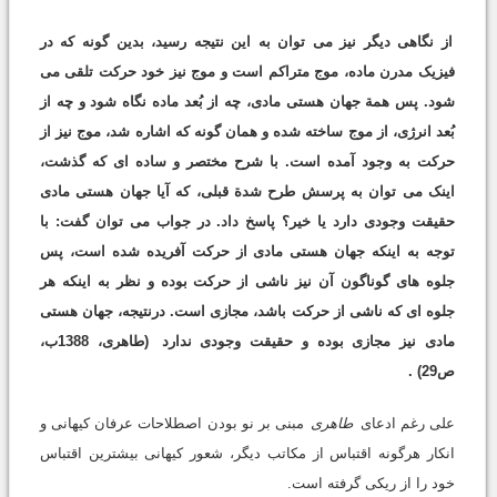
از نگاهی دیگر نیز می توان به این نتیجه رسید، بدین گونه که در
فیزیک مدرن ماده، موج متراکم است و موج نیز خود حرکت تلقی می
شود. پس همة جهان هستی مادی، چه از بُعد ماده نگاه شود و چه از
بُعد انرژی، از موج ساخته شده و همان گونه که اشاره شد، موج نیز از
حرکت به وجود آمده است. با شرح مختصر و ساده ای که گذشت،
اینک می توان به پرسش طرح شدة قبلی، که آیا جهان هستی مادی
حقیقت وجودی دارد یا خیر؟ پاسخ داد. در جواب می توان گفت: با
توجه به اینکه جهان هستی مادی از حرکت آفریده شده است، پس
جلوه های گوناگون آن نیز ناشی از حرکت بوده و نظر به اینکه هر
جلوه ای که ناشی از حرکت باشد، مجازی است. درنتیجه، جهان هستی
مادی نیز مجازی بوده و حقیقت وجودی ندارد
(طاهری، 1388ب،
ص29)
.
علی رغم ادعای
طاهری
مبنی بر نو بودن اصطلاحات عرفان کیهانی و
انکار هرگونه اقتباس از مکاتب دیگر، شعور کیهانی بیشترین اقتباس
خود را از ریکی گرفته است.