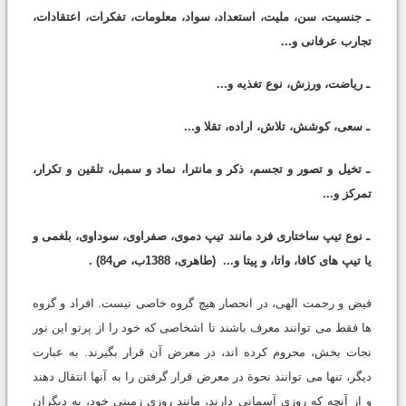
ـ جنسیت، سن، ملیت، استعداد، سواد، معلومات، تفکرات، اعتقادات،
تجارب عرفانی و...
ـ ریاضت، ورزش، نوع تغذیه و...
ـ سعی، کوشش، تلاش، اراده، تقلا و...
ـ تخیل و تصور و تجسم، ذکر و مانترا، نماد و سمبل، تلقین و تکرار،
تمرکز و...
ـ نوع تیپ ساختاری فرد مانند تیپ دموی، صفراوی، سوداوی، بلغمی و
یا تیپ های کافا، واتا، و پیتا و...
(طاهری، 1388ب، ص84)
.
فیض و رحمت الهی، در انحصار هیچ گروه خاصی نیست. افراد و گروه
ها فقط می توانند معرف باشند تا اشخاصی که خود را از پرتو این نور
نجات بخش، محروم کرده اند، در معرض آن قرار بگیرند. به عبارت
دیگر، تنها می توانند نحوة در معرض قرار گرفتن را به آنها انتقال دهند
و از آنچه که روزی آسمانی دارند، مانند روزی زمینی خود، به دیگران