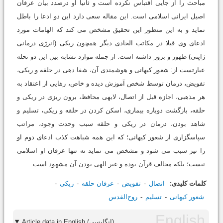
مباحث را از جایی اقتباس نکرده است و ثانیا او درصدد بیان عرفان
اصیل ایرانی اسلامی است. این مقاله سعی دارد این دو ادعا را باطل
نماید و به این منظور این تحقیق مشخص می کند که الهامات مورد
ادعای وی قبلا در مکاتب الحادی دیگر همچون ریکی (انرژی درمانی
ژاپنی) ظهور و بروز داشته است. از جمله موارد تشابه بین این دو نحله
عبارتست از: شعور کیهانی و هوشمندی آن، شفا دهی در حلقه و ریکی،
تفویض، درمان توسط شخص آموزش دیده و خاص، رهایی از اعتقاد به
هر مذهبی، اجازه قبل از اتصال، لایه‏ی محافظ، برون ریزی در ریکی و
حلقه، بازگشت دوباره بیماری، اسکن کردن در حلقه و ریکی، تسلیم و
شاهد بودن، درمان در ریکی و حلقه سبب وحدت وجود، مراتب
سپاسگزاری از شعور کیهانی؛ که این همه شباهت کذب ادعای دوم او
را نیز سبب می شود و مشخص می نماید نه تنها عرفان او اسلامی
نیست؛ بلکه مخالف قرآن بوده و غیر الهی بودن آن مشهود است.
کلمات کلیدی:
اتصال
تفویض
عرفان حلقه
ریکی
شعور کیهانی
تسلیم
روح‌القدس
Article data in English (انگلیسی)