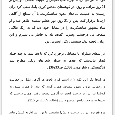
21 روز مراقبه و روزه در کوهستان مقدس کوری یاما، سعی کرد برای
رسیدن به حقیقت نمادهای مدون سانسکریت، با آن سطح از آگاهی
ارتباط برقرار کند. پس از 21 روز، نور عظیم سفیدی ظاهر شد و او
نماد مشهور سانسکریت را در مقابل خود دید که به رنگ طلایی
شفاف می درخشد. اوسویی گفت: بله به خاطر می سپارم و این
زمان، لحظه تولد سیستم ریکی اوسویی بود
.
در شفای بیماران با مسائلی برخورد کرد که باعث شد، به چند جملة
قصار بیاندیشد که بعدها به عنوان شعارهای ریکی مطرح شد
(یاگینسکی و شارامون، 1386، ص33و36)
.
در اینجا ذکر این نکته لازم است که دریافت هر آگاهی دلیل بر حقانیت
و رحمانی بودن شهود نیست. همان گونه که بودا یا همان سیدارته
گوتاما نیز در زیر درخت انجیر به آگاهی دست یافت، همان درختی که
بعدها به درخت دانش موسوم شد (شاله، 1355، ص116).
درواقع بودا در زیر درخت دانش! نشست تا نور اشراق به قلبش بتابد