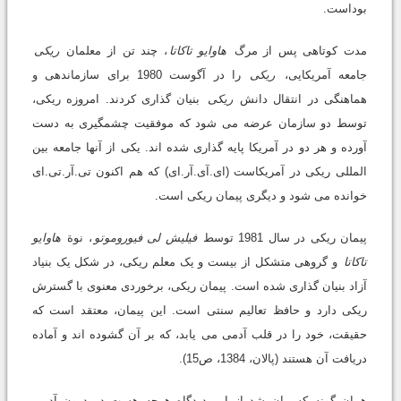
بوداست.
مدت کوتاهی پس از مرگ
هاوایو تاکاتا
، چند تن از معلمان
ریکی
جامعه آمریکایی،
ریکی
را در آگوست 1980 برای سازماندهی و
هماهنگی در انتقال دانش
ریکی
بنیان گذاری کردند. امروزه ریکی،
توسط دو سازمان عرضه می شود که موفقیت چشمگیری به دست
آورده و هر دو در آمریکا پایه گذاری شده اند. یکی از آنها جامعه بین
المللی ریکی در آمریکاست (ای.آی.آر.ای) که هم اکنون تی.آر.تی.ای
خوانده می شود و دیگری پیمان ریکی است.
پیمان ریکی در سال 1981 توسط
فیلیش لی فیوروموتو
، نوة
هاوایو
تاکاتا
و گروهی متشکل از بیست و یک معلم ریکی، در شکل یک بنیاد
آزاد بنیان گذاری شده است. پیمان ریکی، برخوردی معنوی با گسترش
ریکی دارد و حافظ تعالیم سنتی است. این پیمان، معتقد است که
حقیقت، خود را در قلب آدمی می یابد، که بر آن گشوده اند و آماده
دریافت آن هستند (پالان، 1384، ص15).
همان گونه که بیان شد از این دیدگاه هرچه هست در درون آدمی