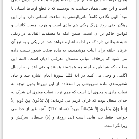
است و این یعنی همان شباهت به بودیسم که با قطع ارتباط انسان با
مبدأ الهی نگاهی کاملاً ماتریالیستی به ساحت انسانی دارد و از این
رهگذر حتی روح بزرگ ریکی هم مادی است و هرچه هست کائنات و
قوانین حاکم بر آن است، ضمن آنکه ما معتقدیم القائات در ریکی
جنبه شیطانی دارد که در ادامه اشاره خواهد شد. در ریکی و به تبع آن
عرفان حلقه برای اثبات هوشمندی، به ماده صفت شعور نسبت داده
می شود که برخلاف مبانی مستدل معرفتی ادیان است، البته این
مطلب که شیاطین و اجنه هم هوشمند هستند و حتی اقدام به ارسال
آگاهی و وحی می کنند در آیة 121 سورة انعام اشاره شد و بیان
شعورمندی ماده سرپوشی بر استفاده از این نیروها بدون توجه به
تبعات مادی و معنوی آن است که مهم ترین تبعات معنوی آن شرک به
خدای متعال بوده که قرآن کریم می فرماید: إِنْ یَدْعُونَ مِنْ دُونِهِ إِلأ
إِناثاً وَإِنْ یَدْعُونَ إِلأ شَیْطاناً مَریداً (نساء: 117)؛ آنچه غیر از خدا مى
خوانند، فقط بت هایى است (بى روح)، و (یا) شیطان سرکش و
ویرانگر است.