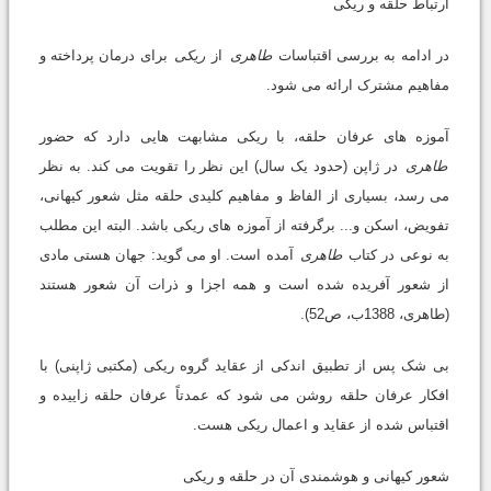
ارتباط حلقه و ریکی
در ادامه به بررسی اقتباسات
طاهری
از
ریکی
برای درمان پرداخته و
مفاهیم مشترک ارائه می شود.
آموزه های عرفان حلقه، با ریکی مشابهت هایی دارد که حضور
طاهری
در ژاپن (حدود یک سال) این نظر را تقویت می کند. به نظر
می رسد، بسیاری از الفاظ و مفاهیم کلیدی حلقه مثل شعور کیهانی،
تفویض، اسکن و... برگرفته از آموزه های ریکی باشد. البته این مطلب
به نوعی در کتاب
طاهری
آمده است. او می گوید: جهان هستی مادی
از شعور آفریده شده است و همه اجزا و ذرات آن شعور هستند
(طاهری، 1388ب، ص52).
بی شک پس از تطبیق اندکی از عقاید گروه ریکی (مکتبی ژاپنی) با
افکار عرفان حلقه روشن می شود که عمدتاً عرفان حلقه زاییده و
اقتباس شده از عقاید و اعمال ریکی هست.
شعور کیهانی و هوشمندی آن در حلقه و ریکی