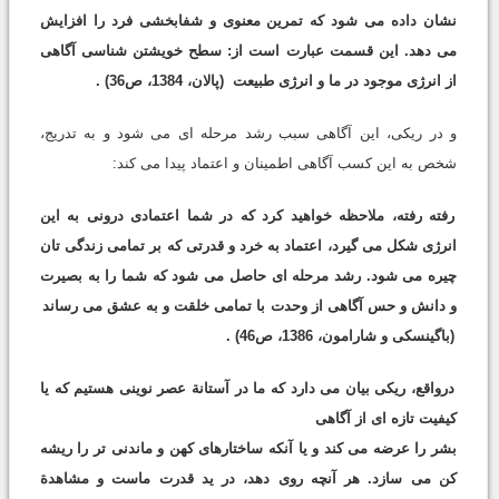
نشان داده می شود که تمرین معنوی و شفابخشی فرد را افزایش
می دهد. این قسمت عبارت است از: سطح خویشتن شناسی آگاهی
از انرژی موجود در ما و انرژی طبیعت
(پالان، 1384، ص36)
.
و در ریکی، این آگاهی سبب رشد مرحله ای می شود و به تدریج،
شخص به این کسب آگاهی اطمینان و اعتماد پیدا می کند:
رفته رفته، ملاحظه خواهید کرد که در شما اعتمادی درونی به این
انرژی شکل می گیرد، اعتماد به خرد و قدرتی که بر تمامی زندگی تان
چیره می شود. رشد مرحله ای حاصل می شود که شما را به بصیرت
و دانش و حس آگاهی از وحدت با تمامی خلقت و به عشق می رساند
(باگینسکی و شارامون، 1386، ص46)
.
درواقع، ریکی بیان می دارد که ما در آستانة عصر نوینی هستیم که یا
کیفیت تازه ای از آگاهی
بشر را عرضه می کند و یا آنکه ساختارهای کهن و ماندنی تر را ریشه
کن می سازد. هر آنچه روی دهد، در ید قدرت ماست و مشاهدة