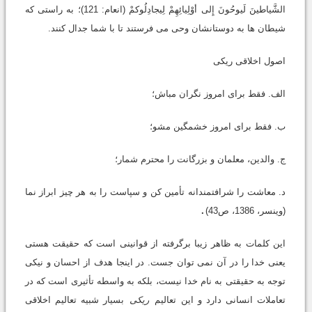
الشَّیاطینَ لَیوحُونَ إِلی أوْلِیائِهِمْ لِیجادِلُوکمْ (انعام: 121)؛ به راستی که
شیطان ها به دوستانشان وحی می فرستند تا با شما جدال کنند.
اصول اخلاقی ریکی
الف. فقط برای امروز نگران مباش؛
ب. فقط برای امروز خشمگین مشو؛
ج. والدین، معلمان و بزرگانت را محترم شمار؛
د. معاشت را شرافتمندانه تأمین کن و سپاست را به هر چیز ابراز نما
(وینسر، 1386، ص43)
.
این کلمات به ظاهر زیبا برگرفته از قوانینی است که حقیقت هستی
یعنی خدا را در آن نمی توان جست. در اینجا هدف از احسان و نیکی
توجه به حقیقتی به نام خدا نیست، بلکه به واسطه تأثیری است که در
تعاملات انسانی دارد و این تعالیم
ریکی
بسیار شبیه تعالیم اخلاقی