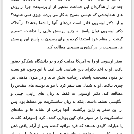
چند تن از شاگردان این جماعت مذهبی از او پرسیدند: چرا از روش
های شفابخشی که عیسی مسیح به کار می برده، چیزی نمی شنوند؟
و آیا دکتر اوسویی قادر است دردهای آنها را شفا بخشد؟ ازآنجاکه
دکتر اوسویی توان پاسخ به چنین پرسش هایی را نداشت، تصمیم
گرفت از مقام خود استعفا کرده و برای رسیدن به پاسخ این پرسش
ها، مسیحیت را در کشوری مسیحی مطالعه کند
.
سفر اوسویی او را به آمریکا هدایت کرد و در دانشگاه شیکاگو حضور
یافت. او به اخذ دکترای دین شناسی نایل آمد. با این وجود، نتوانست
در متون مسیحیت پاسخی رضایت بخش بیابد و در متون مذهبی نیز
چیزی نیافت. او به شمال هند سفر کرد تا بتواند نوشته های مقدس را
مطالعه کند. دکتر اوسویی نه فقط به زبان های ژاپنی، چینی و
انگلیسی تسلط داشت، بلکه به زبان سانسکریت نیز مسلط بود. پس
از این سفر به ژاپن برگشت. آنجا برخی از نشانه ها و نمادهای
سانسکریت را در سوتراهای کهن بودایی کشف کرد
[سوتراها کلمات
یا عبارات کلیدی هستند که فرد مراقبه کننده پس از آرام یافتن ذهن
خود به کار می برد تا تجربه های ذهنیش را عینیت بخشد]
. او پس از