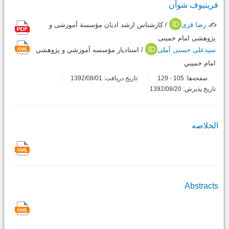
فریتیوف شوآن
✍️
رضا قزی
/ کارشناس ارشد ادیان مؤسسة آموزشی و
پژوهشی امام خمینی
سیدعلی حسنی آملی
/ استاديار مؤسسه آموزشي و پژوهشي
امام خميني
صفحه‌ها:
105
129
تاریخ دریافت: 1392/08/01
-
تاریخ پذیرش: 1392/08/20
الخلاصه
Abstracts