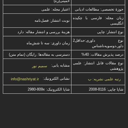
خمینی(ره)
حوزۀ تخصصی: مطالعات ادیانی
اعتبار مجله: علمی
زبان مجله: فارسی با چكیده
نوبت انتشار: فصل‌نامه
انگلیسی
نوع انتشار: چاپی
هزینۀ بررسی و انتشار مقاله: دارد
نوع داوری:حداقل2
زمان داوری: سه تا شش‌ماه
داور،دوسویه‌ناشناس
درصد پذیرش مقالات: 40%
دسترسی به مقاله‌ها: رایگان (تمام متن)
نوع مقالات قابل انتشار: علمی
مشابه یابی:
سمیم نور
پژوهشی
نشانی الكترونیك:
رتبه علمی نشریه: ب
info@nashriyat.ir
شاپا چاپی:
2008-8116
شاپا الکترونیک:
2980-809x