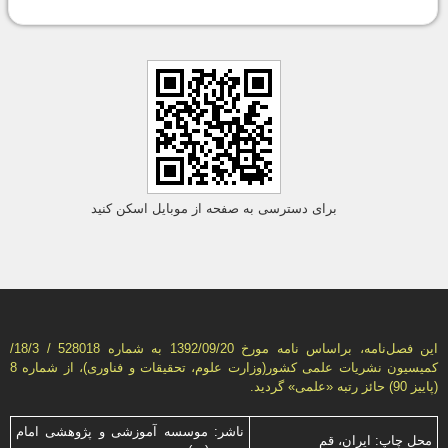
برای دسترسی به صفحه از موبایل اسکن کنید
این فصل‌نامه، براساس نامه مورخ 1392/09/20 به شماره 528018 / 18/3/
كمیسیون نشریات علمی كشور(وزارت علوم، تحقیقات و فناوری)، از شماره 8
(پاییز 90) حائز رتبه «علمی» گردید.
ناشر: موسسه آموزشی و پژوهشی امام
محل چاپ: ایران، قم