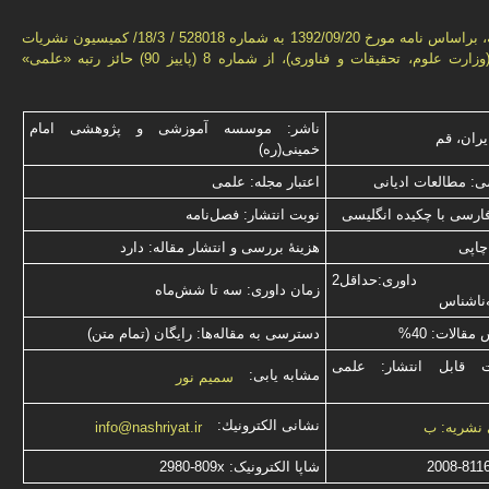
این فصل‌نامه، براساس نامه مورخ 1392/09/20 به شماره 528018 / 18/3/ كمیسیون نشریات
علمی كشور(وزارت علوم، تحقیقات و فناوری)، از شماره 8 (پاییز 90) حائز رتبه «علمی»
ناشر: موسسه آموزشی و پژوهشی امام
یران، قم
خمینی(ره)
: مطالعات ادیانی
اعتبار مجله: علمی
فارسی با چكیده انگلیسی
نوبت انتشار: فصل‌نامه
چاپی
هزینۀ بررسی و انتشار مقاله: دارد
نوع داوری:حداقل2
زمان داوری: سه تا شش‌ماه
‌ناشناس
قالات: 40%
دسترسی به مقاله‌ها: رایگان (تمام متن)
ت قابل انتشار: علمی
مشابه یابی:
سمیم نور
نشانی الكترونیك:
 نشریه: ب
info@nashriyat.ir
2008-811
شاپا الکترونیک:
2980-809x