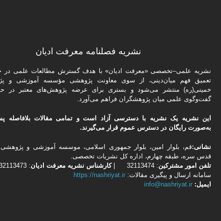
نشریه فصلنامه معرفت ادیان
نشریه علمی–تخصصی «معرفت ادیان» با هدف گسترش مطالعات علمی در حو
تعمیق فهم میان‌دینی، از سوی معاونت پژوهشی مؤسسه آموزشی و پژ
خمینی(ره) منتشر می‌شود و بستری برای عرضه پژوهش‌های معتبر در حو
گفت‌وگوی علمی میان پژوهشگران فراهم می‌آورد.
این نشریه یک نشریه با دسترسی آزاد است و تمامی مقالات بلافاصله پس
به‌صورت رایگان در دسترس عموم قرار می‌گیرند.
نشانی:
قم، بلوار امین، بلوار جمهوری اسلامی، موسسه آموزشی و پژوهشی 
قدس سره، طبقه چهارم، اداره كل نشریات تخصصی.
تلفن
امور مشتركین
: 32113474 |
کارشناس نشریه معرفت ادیان
: 02532113473
سامانه ارسال و پیگیری مقالات:
https://nashriyat.ir
ایمیل:
info@nashriyat.ir