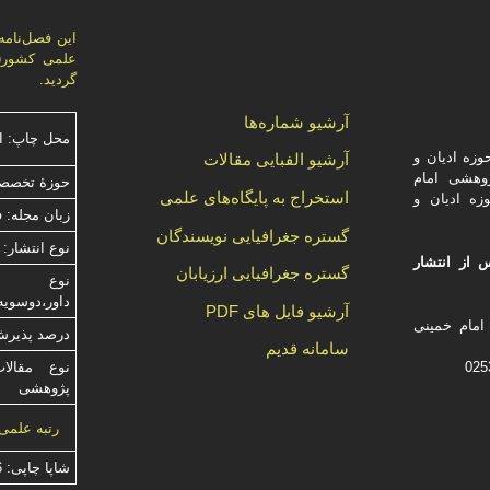
گردید.
آرشیو شماره‌ها
محل چاپ: ا
زه ادیان و
آرشیو الفبایی مقالات
وهشی امام
حوزۀ تخصصی
استخراج به پایگاه‌های علمی
زه ادیان و
زبان مجله: 
گستره جغرافیایی نویسندگان
نوع انتشار: 
 از انتشار
گستره جغرافیایی ارزیابان
داور،دوسویه
آرشیو فایل های PDF
امام خمینی
درصد پذیرش م
سامانه قدیم
نوع مقالا
پژوهشی
رتبه علمی
شاپا چاپی:
6