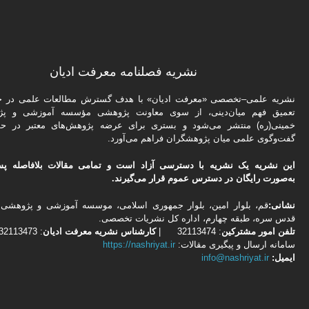
نشریه فصلنامه معرفت ادیان
نشریه علمی–تخصصی «معرفت ادیان» با هدف گسترش مطالعات علمی در حو
تعمیق فهم میان‌دینی، از سوی معاونت پژوهشی مؤسسه آموزشی و پژ
خمینی(ره) منتشر می‌شود و بستری برای عرضه پژوهش‌های معتبر در حو
گفت‌وگوی علمی میان پژوهشگران فراهم می‌آورد.
این نشریه یک نشریه با دسترسی آزاد است و تمامی مقالات بلافاصله پس
به‌صورت رایگان در دسترس عموم قرار می‌گیرند.
نشانی:
قم، بلوار امین، بلوار جمهوری اسلامی، موسسه آموزشی و پژوهشی 
قدس سره، طبقه چهارم، اداره كل نشریات تخصصی.
تلفن
امور مشتركین
: 32113474 |
کارشناس نشریه معرفت ادیان
: 02532113473
سامانه ارسال و پیگیری مقالات:
https://nashriyat.ir
ایمیل:
info@nashriyat.ir