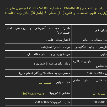
این فصل‌نامه، براساس نامه مورخ 1392/09/20 به شماره 528018 / 18/3/ كمیسیون نشریات
علمی كشور(وزارت علوم، تحقیقات و فناوری)، از شماره 8 (پاییز 90) حائز رتبه «علمی»
ناشر: موسسه آموزشی و پژوهشی امام
یران، قم
خمینی(ره)
: مطالعات ادیانی
اعتبار مجله: علمی
فارسی با چكیده انگلیسی
نوبت انتشار: فصل‌نامه
چاپی
هزینۀ بررسی و انتشار مقاله: دارد
نوع داوری:حداقل2
زمان داوری: سه تا شش‌ماه
‌ناشناس
قالات: 40%
دسترسی به مقاله‌ها: رایگان (تمام متن)
ت قابل انتشار: علمی
مشابه یابی:
سمیم نور
نشانی الكترونیك:
 نشریه: ب
info@nashriyat.ir
2008-811
شاپا الکترونیک:
2980-809x