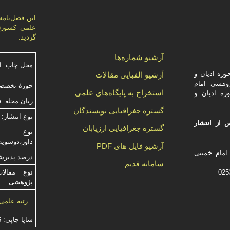
گردید.
آرشیو شماره‌ها
محل چاپ: ا
زه ادیان و
آرشیو الفبایی مقالات
وهشی امام
حوزۀ تخصصی
استخراج به پایگاه‌های علمی
زه ادیان و
زبان مجله: 
گستره جغرافیایی نویسندگان
نوع انتشار: 
 از انتشار
گستره جغرافیایی ارزیابان
داور،دوسویه
آرشیو فایل های PDF
امام خمینی
درصد پذیرش م
سامانه قدیم
نوع مقالا
پژوهشی
رتبه علمی
شاپا چاپی:
6