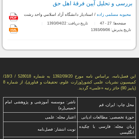
بررسی و تحلیل آیین فرقۀ اهل حق
محبوبه مسلمی زاده
/ استاديار دانشگاه آزاد اسلامي واحد رشت
صفحه‌ها:
27
47
تاریخ دریافت: 1393/04/22
-
تاریخ پذیرش: 1393/09/06
این فصل‌نامه، براساس نامه مورخ 1392/09/20 به شماره 528018 / 18/3/
كمیسیون نشریات علمی كشور(وزارت علوم، تحقیقات و فناوری)، از شماره 8
(پاییز 90) حائز رتبه «علمی» گردید.
ناشر: موسسه آموزشی و پژوهشی امام
محل چاپ: ایران، قم
خمینی(ره)
حوزۀ تخصصی: مطالعات ادیانی
اعتبار مجله: علمی
زبان مجله: فارسی با چكیده
نوبت انتشار: فصل‌نامه
انگلیسی