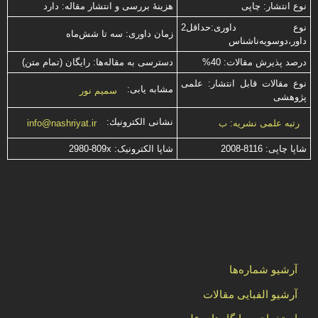
نوع انتشار: چاپی
هزینۀ بررسی و انتشار مقاله: دارد
نوع داوری:حداقل2
زمان داوری: سه تا شش‌ماه
داور،دوسویه‌ناشناس
درصد پذیرش مقالات: 40%
دسترسی به مقاله‌ها: رایگان (تمام متن)
نوع مقالات قابل انتشار: علمی
مشابه یابی:
سمیم نور
پژوهشی
نشانی الكترونیك:
رتبه علمی نشریه: ب
info@nashriyat.ir
شاپا چاپی:
2008-8116
شاپا الکترونیک:
2980-809x
آرشیو شماره‌ها
آرشیو الفبایی مقالات