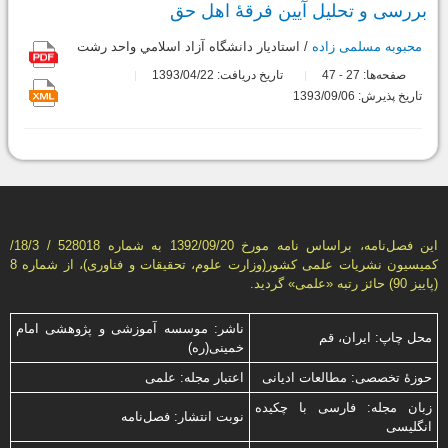
بررسی و تحلیل آیین فرقۀ اهل حق
محبوبه مسلمی زاده
/ استاديار دانشگاه آزاد اسلامي واحد رشت
صفحه‌ها:
27
47
تاریخ دریافت: 1393/04/22
-
تاریخ پذیرش: 1393/09/06
این فصل‌نامه، براساس نامه مورخ 1392/09/20 به شماره 528018 / 18/3/
كمیسیون نشریات علمی كشور(وزارت علوم، تحقیقات و فناوری)، از شماره 8
(پاییز 90) حائز رتبه «علمی» گردید.
ناشر: موسسه آموزشی و پژوهشی امام
محل چاپ: ایران، قم
خمینی(ره)
حوزۀ تخصصی: مطالعات ادیانی
اعتبار مجله: علمی
زبان مجله: فارسی با چكیده
نوبت انتشار: فصل‌نامه
انگلیسی