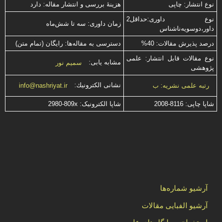
نوع انتشار: چاپی
هزینۀ بررسی و انتشار مقاله: دارد
نوع داوری:حداقل2
زمان داوری: سه تا شش‌ماه
داور،دوسویه‌ناشناس
درصد پذیرش مقالات: 40%
دسترسی به مقاله‌ها: رایگان (تمام متن)
نوع مقالات قابل انتشار: علمی
مشابه یابی:
سمیم نور
پژوهشی
نشانی الكترونیك:
رتبه علمی نشریه: ب
info@nashriyat.ir
شاپا چاپی:
2008-8116
شاپا الکترونیک:
2980-809x
آرشیو شماره‌ها
آرشیو الفبایی مقالات