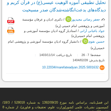
تحلیل تطبیقی آموزه الوهیت عیسی(ع) در قرآن کریم و
دیدگاه‌های بدعت‌انگاشته‌شدگان صدر مسیحیت
✍️
جعفر رضائی مجیدپور
/ دکتری ادیان و عرفان مؤسسة
آموزشی و پژوهشی امام خمینی (ره)
جواد باغبانی آرانی
/ استادیار گروه ادیان مؤسسة آموزشی و
پژوهشی امام خمینی(ره)
حسین نقوی
/ دانشیار گروه ادیان مؤسسة آموزشی و پژوهشی امام
خمینی(ره)
صفحه‌ها:
7
26
تاریخ دریافت: 1403/11/14
-
تاریخ پذیرش: 1404/02/28
10.22034/marefateadyan.2025.5001632
doi
این فصل‌نامه، براساس نامه مورخ 1392/09/20 به شماره 528018 / 18/3/
كمیسیون نشریات علمی كشور(وزارت علوم، تحقیقات و فناوری)، از شماره 8