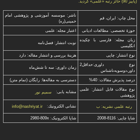
(پاییز 90) حائز رتبه «علمی» گردید.
ناشر: موسسه آموزشی و پژوهشی امام
محل چاپ: ایران، قم
خمینی(ره)
حوزۀ تخصصی: مطالعات ادیانی
اعتبار مجله: علمی
زبان مجله: فارسی با چكیده
نوبت انتشار: فصل‌نامه
انگلیسی
نوع انتشار: چاپی
هزینۀ بررسی و انتشار مقاله: دارد
نوع داوری:حداقل2
زمان داوری: سه تا شش‌ماه
داور،دوسویه‌ناشناس
درصد پذیرش مقالات: 40%
دسترسی به مقاله‌ها: رایگان (تمام متن)
نوع مقالات قابل انتشار: علمی
مشابه یابی:
سمیم نور
پژوهشی
نشانی الكترونیك:
رتبه علمی نشریه: ب
info@nashriyat.ir
شاپا چاپی:
2008-8116
شاپا الکترونیک:
2980-809x