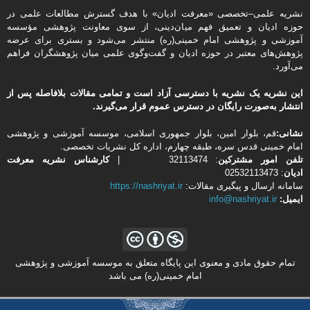
نشریه علمی–تخصصی «معرفت ادیان» با هدف گسترش مطالعات علمی در
حوزه ادیان و تعمیق فهم میان‌دینی، از سوی معاونت پژوهشی مؤسسه
آموزشی و پژوهشی امام خمینی(ره) منتشر می‌شود و بستری برای عرضه
پژوهش‌های معتبر در حوزه ادیان و گفت‌وگوی علمی میان پژوهشگران فراهم
می‌آورد.
این نشریه یک نشریه با دسترسی آزاد است و تمامی مقالات بلافاصله پس از
انتشار به‌صورت رایگان در دسترس عموم قرار می‌گیرند.
نشانی:
قم، بلوار امین، بلوار جمهوری اسلامی، موسسه آموزشی و پژوهشی
امام خمینی قدس سره، طبقه چهارم، اداره كل نشریات تخصصی.
تلفن
امور مشتركین
: 32113474 |
کارشناس نشریه معرفت
ادیان
: 02532113473
سامانه ارسال و پیگیری مقالات:
https://nashriyat.ir
ایمیل:
info@nashriyat.ir
تمام حقوق مادی و معنوی این پایگاه متعلق به موسسه آموزشی و پژوهشی
امام خمینی(ره) می باشد