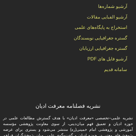
آرشیو شماره‌ها
آرشیو الفبایی مقالات
استخراج به پایگاه‌های علمی
گستره جغرافیایی نویسندگان
گستره جغرافیایی ارزیابان
آرشیو فایل های PDF
سامانه قدیم
نشریه فصلنامه معرفت ادیان
نشریه علمی–تخصصی «معرفت ادیان» با هدف گسترش مطالعات علمی در
حوزه ادیان و تعمیق فهم میان‌دینی، از سوی معاونت پژوهشی مؤسسه
آموزشی و پژوهشی امام خمینی(ره) منتشر می‌شود و بستری برای عرضه
پژوهش‌های معتبر در حوزه ادیان و گفت‌وگوی علمی میان پژوهشگران فراهم