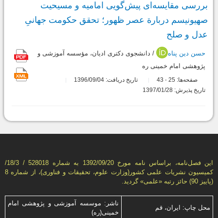
بررسی مقایسه‌ای پیش‌گویی امامیه و مسیحیت
صهیونیسم دربارة عصر ظهور؛ تحقق حکومت جهانیِ
عدل و صلح
حسن دین پناه
/ دانشجوی دکتری ادیان، مؤسسه آموزشی و
پژوهشی امام خمینی ره
صفحه‌ها:
25
43
تاریخ دریافت: 1396/09/04
-
تاریخ پذیرش: 1397/01/28
این فصل‌نامه، براساس نامه مورخ 1392/09/20 به شماره 528018 / 18/3/
كمیسیون نشریات علمی كشور(وزارت علوم، تحقیقات و فناوری)، از شماره 8
(پاییز 90) حائز رتبه «علمی» گردید.
ناشر: موسسه آموزشی و پژوهشی امام
محل چاپ: ایران، قم
خمینی(ره)