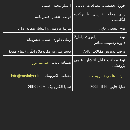
حوزۀ تخصصی: مطالعات ادیانی
اعتبار مجله: علمی
زبان مجله: فارسی با چكیده
نوبت انتشار: فصل‌نامه
انگلیسی
نوع انتشار: چاپی
هزینۀ بررسی و انتشار مقاله: دارد
نوع داوری:حداقل2
زمان داوری: سه تا شش‌ماه
داور،دوسویه‌ناشناس
درصد پذیرش مقالات: 40%
دسترسی به مقاله‌ها: رایگان (تمام متن)
نوع مقالات قابل انتشار: علمی
مشابه یابی:
سمیم نور
پژوهشی
نشانی الكترونیك:
رتبه علمی نشریه: ب
info@nashriyat.ir
شاپا چاپی:
2008-8116
شاپا الکترونیک:
2980-809x