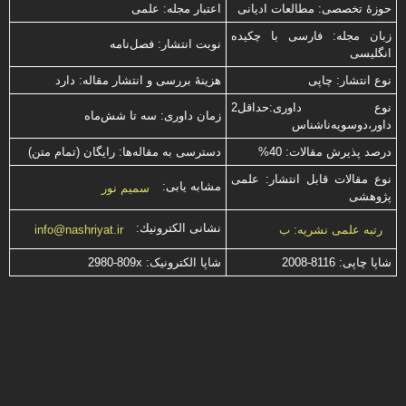
حوزۀ تخصصی: مطالعات ادیانی
اعتبار مجله: علمی
زبان مجله: فارسی با چكیده
نوبت انتشار: فصل‌نامه
انگلیسی
نوع انتشار: چاپی
هزینۀ بررسی و انتشار مقاله: دارد
نوع داوری:حداقل2
زمان داوری: سه تا شش‌ماه
داور،دوسویه‌ناشناس
درصد پذیرش مقالات: 40%
دسترسی به مقاله‌ها: رایگان (تمام متن)
نوع مقالات قابل انتشار: علمی
مشابه یابی:
سمیم نور
پژوهشی
نشانی الكترونیك:
رتبه علمی نشریه: ب
info@nashriyat.ir
شاپا چاپی:
2008-8116
شاپا الکترونیک:
2980-809x