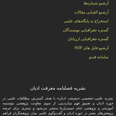
آرشیو شماره‌ها
آرشیو الفبایی مقالات
استخراج به پایگاه‌های علمی
گستره جغرافیایی نویسندگان
گستره جغرافیایی ارزیابان
آرشیو فایل های PDF
سامانه قدیم
نشریه فصلنامه معرفت ادیان
نشریه علمی–تخصصی «معرفت ادیان» با هدف گسترش مطالعات علمی در
حوزه ادیان و تعمیق فهم میان‌دینی، از سوی معاونت پژوهشی مؤسسه
آموزشی و پژوهشی امام خمینی(ره) منتشر می‌شود و بستری برای عرضه
پژوهش‌های معتبر در حوزه ادیان و گفت‌وگوی علمی میان پژوهشگران فراهم