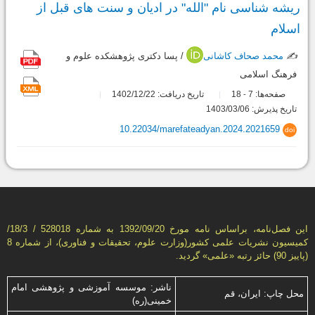
ریشه شناسی نام "الله" در ادیان و سنت های قبل از
اسلام
✍️
محمد صحاف کاشانی
/ پسا دکتری پژوهشکده علوم و
فرهنگ اسلامی
صفحه‌ها:
7
18
تاریخ دریافت: 1402/12/22
-
تاریخ پذیرش: 1403/03/06
10.22034/marefateadyan.2024.2021659
doi
این فصل‌نامه، براساس نامه مورخ 1392/09/20 به شماره 528018 / 18/3/
كمیسیون نشریات علمی كشور(وزارت علوم، تحقیقات و فناوری)، از شماره 8
(پاییز 90) حائز رتبه «علمی» گردید.
ناشر: موسسه آموزشی و پژوهشی امام
محل چاپ: ایران، قم
خمینی(ره)